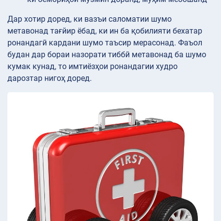
Дар хотир доред, ки вазъи саломатии шумо
метавонад тағйир ёбад, ки ин ба қобилияти бехатар
ронандагӣ кардани шумо таъсир мерасонад. Фаъол
будан дар бораи назорати тиббӣ метавонад ба шумо
кумак кунад, то имтиёзҳои ронандагии худро
дарозтар нигоҳ доред.