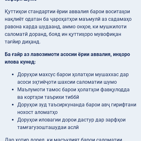
Қуттиҳои стандартии ёрии аввалия барои воситаҳои
нақлиёт одатан ба ҷароҳатҳои маъмулӣ аз садамаҳо
равона карда шудаанд, аммо онҳое, ки мушкилоти
саломатӣ доранд, бояд ин қуттиҳоро мувофиқан
тағйир диҳанд.
Ба ғайр аз лавозимоти асосии ёрии аввалия, инҳоро
илова кунед:
Доруҳои махсус барои ҳолатҳои мушаххас дар
асоси эҳтиёҷоти шахсии саломатии шумо
Маълумоти тамос барои ҳолатҳои фавқулодда
ва кортҳои таърихи тиббӣ
Доруҳои зуд таъсиркунанда барои авҷ гирифтани
нохост аломатҳо
Доруҳои иловагии дорои дастур дар зарфҳои
тамғагузошташудаи аслӣ
Дар хотир доред, ки масъулият барои саломатии