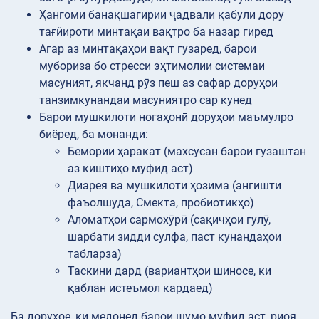
Ҳангоми банақшагирии ҷадвали қабули дору
тағйироти минтақаи вақтро ба назар гиред
Агар аз минтақаҳои вақт гузаред, барои
мубориза бо стресси эҳтимолии системаи
масуният, якчанд рӯз пеш аз сафар доруҳои
танзимкунандаи масуниятро сар кунед
Барои мушкилоти ногаҳонӣ доруҳои маъмулро
биёред, ба монанди:
Бемории ҳаракат (махсусан барои гузаштан
аз киштиҳо муфид аст)
Диарея ва мушкилоти ҳозима (ангишти
фаъолшуда, Смекта, пробиотикҳо)
Аломатҳои сармохӯрӣ (сақичҳои гулӯ,
шарбати зидди сулфа, паст кунандаҳои
табларза)
Таскини дард (вариантҳои шиносе, ки
қаблан истеъмол кардаед)
Ба доруҳое, ки медонед барои шумо муфид аст, риоя