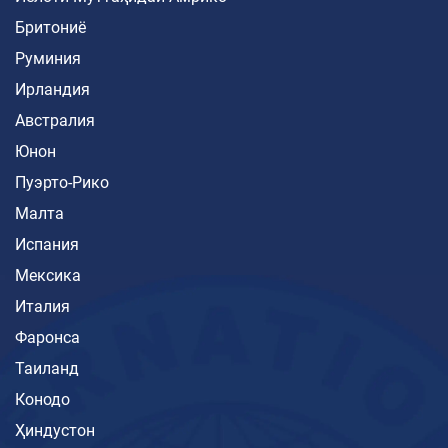
Бритониё
Руминия
Ирландия
Австралия
Юнон
Пуэрто-Рико
Малта
Испания
Мексика
Италия
Фаронса
Таиланд
Конодо
Ҳиндустон