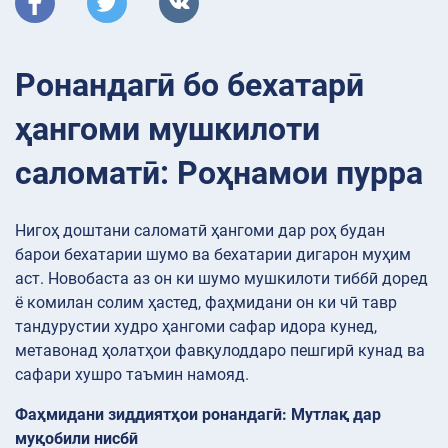
Ронандагӣ бо бехатарӣ
ҳангоми мушкилоти
саломатӣ: Роҳнамои пурра
Нигоҳ доштани саломатӣ ҳангоми дар роҳ будан
барои бехатарии шумо ва бехатарии дигарон муҳим
аст. Новобаста аз он ки шумо мушкилоти тиббӣ доред
ё комилан солим ҳастед, фаҳмидани он ки чӣ тавр
тандурустии худро ҳангоми сафар идора кунед,
метавонад ҳолатҳои фавқулоддаро пешгирӣ кунад ва
сафари хушро таъмин намояд.
Фаҳмидани зиддиятҳои ронандагӣ: Мутлақ дар
муқобили нисбӣ