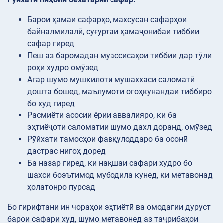
Барои ҳамаи сафарҳо, махсусан сафарҳои
байналмилалӣ, суғуртаи ҳамаҷонибаи тиббии
сафар гиред
Пеш аз баромадан муассисаҳои тиббии дар тӯли
роҳи худро омӯзед
Агар шумо мушкилоти мушаххаси саломатӣ
дошта бошед, маълумоти огоҳкунандаи тиббиро
бо худ гиред
Расмиёти асосии ёрии аввалияро, ки ба
эҳтиёҷоти саломатии шумо дахл доранд, омӯзед
Рӯйхати тамосҳои фавқулоддаро ба осонӣ
дастрас нигоҳ доред
Ба назар гиред, ки нақшаи сафари худро бо
шахси боэътимод мубодила кунед, ки метавонад
ҳолатонро пурсад
Бо гирифтани ин чораҳои эҳтиётӣ ва омодагии дуруст
барои сафари худ, шумо метавонед аз таҷрибаҳои