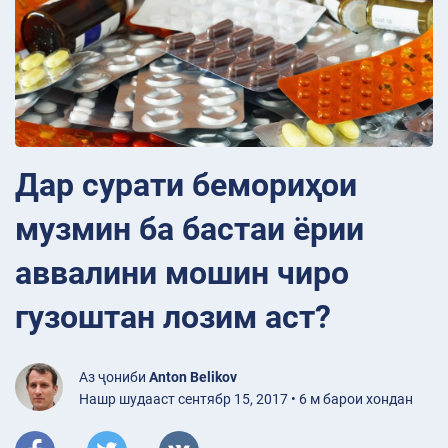
Дар сурати бемориҳои
музмин ба бастаи ёрии
аввалини мошин чиро
гузоштан лозим аст?
Аз ҷониби
Anton Belikov
Нашр шудааст сентябр 15, 2017 • 6 м барои хондан