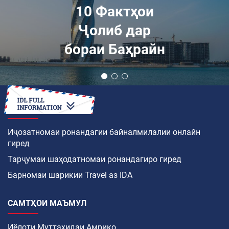
10 Фактҳои
Ҷолиб дар
бораи Баҳрайн
ЧӢ ТАВР
Иҷозатномаи ронандагии байналмилалии онлайн
гиред
Тарҷумаи шаҳодатномаи ронандагиро гиред
Барномаи шарикии Travel аз IDA
САМТҲОИ МАЪМУЛ
Иёлоти Муттаҳидаи Амрико