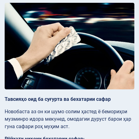
Тавсияҳо оид ба суғурта ва бехатарии сафар
Новобаста аз он ки шумо солим ҳастед ё бемориҳои
музминро идора мекунед, омодагии дуруст барои ҳар
гуна сафари роҳ муҳим аст.
Рӯйхати ниҳоии бехатарии сафар: