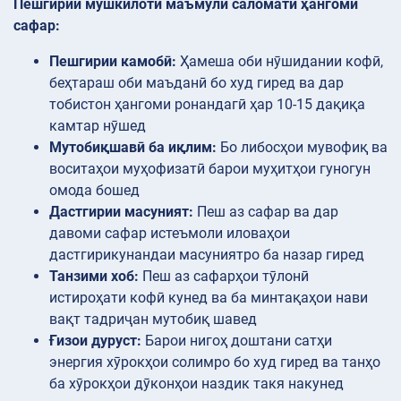
Пешгирии мушкилоти маъмули саломатӣ ҳангоми
сафар:
Пешгирии камобӣ:
Ҳамеша оби нӯшидании кофӣ,
беҳтараш оби маъданӣ бо худ гиред ва дар
тобистон ҳангоми ронандагӣ ҳар 10-15 дақиқа
камтар нӯшед
Мутобиқшавӣ ба иқлим:
Бо либосҳои мувофиқ ва
воситаҳои муҳофизатӣ барои муҳитҳои гуногун
омода бошед
Дастгирии масуният:
Пеш аз сафар ва дар
давоми сафар истеъмоли иловаҳои
дастгирикунандаи масуниятро ба назар гиред
Танзими хоб:
Пеш аз сафарҳои тӯлонӣ
истироҳати кофӣ кунед ва ба минтақаҳои нави
вақт тадриҷан мутобиқ шавед
Ғизои дуруст:
Барои нигоҳ доштани сатҳи
энергия хӯрокҳои солимро бо худ гиред ва танҳо
ба хӯрокҳои дӯконҳои наздик такя накунед