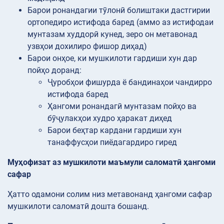
Барои ронандагии тӯлонӣ болиштаки дастгирии
ортопедиро истифода баред (аммо аз истифодаи
мунтазам худдорӣ кунед, зеро он метавонад
узвҳои дохилиро фишор диҳад)
Барои онҳое, ки мушкилоти гардиши хун дар
пойҳо доранд:
Ҷуробҳои фишурда ё бандинаҳои чандирро
истифода баред
Ҳангоми ронандагӣ мунтазам пойҳо ва
бӯҷулакҳои худро ҳаракат диҳед
Барои беҳтар кардани гардиши хун
танаффусҳои пиёдагардиро гиред
Муҳофизат аз мушкилоти маъмули саломатӣ ҳангоми
сафар
Ҳатто одамони солим низ метавонанд ҳангоми сафар
мушкилоти саломатӣ дошта бошанд.