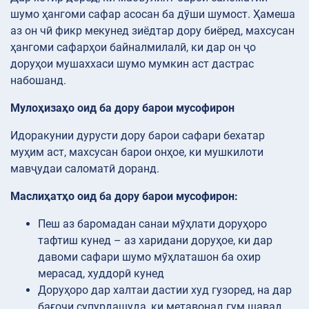
шумо ҳангоми сафар асосан ба дӯши шумост. Ҳамеша
аз он чӣ фикр мекунед зиёдтар дору биёред, махсусан
ҳангоми сафарҳои байналмилалӣ, ки дар он ҷо
доруҳои мушаххаси шумо мумкин аст дастрас
набошанд.
Мулоҳизаҳо оид ба дору барои мусофирон
Идоракунии дурусти дору барои сафари бехатар
муҳим аст, махсусан барои онҳое, ки мушкилоти
мавҷудаи саломатӣ доранд.
Маслиҳатҳо оид ба дору барои мусофирон:
Пеш аз баромадан санаи мӯҳлати доруҳоро
тафтиш кунед – аз харидани доруҳое, ки дар
давоми сафари шумо мӯҳлаташон ба охир
мерасад, худдорӣ кунед
Доруҳоро дар халтаи дастии худ гузоред, на дар
бағоҷи супурдашуда, ки метавонад гум шавад