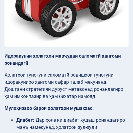
Идоракунии ҳолатҳои мавҷудаи саломатӣ ҳангоми
ронандагӣ
Ҳолатҳои гуногуни саломатӣ равишҳои гуногуни
идоракуниро ҳангоми сафар талаб мекунанд.
Доштани стратегияи дуруст метавонад ронандагиро
ҳам имконпазир ва ҳам бехатар намояд.
Мулоҳизаҳо барои ҳолатҳои мушаххас:
Диабет:
Дар ҳоле ки диабет худаш ронандагиро
манъ намекунад, ҳолатҳои зуд-зуди