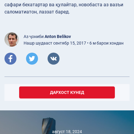
сафари бехатартар ва қулайтар, новобаста аз вазъи
саломатиатон, лаззат баред.
Аз ҷониби
Anton Belikov
Нашр шудааст сентябр 15, 2017 • 6 м барои хондан
ДАРХОСТ КУНЕД
август 18, 2024