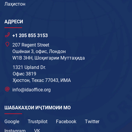
Лаҳистон
АДРЕСИ
+1 205 855 3153
207 Regent Street
Ошёнаи 3, офис, Лондон
W1B 3HH, Шоҳигарии Муттаҳида
1321 Upland Dr.
Офис 3819
Ҳюстон, Техас 77043, ИМА
info@idaoffice.org
ШАБАКАҲОИ ИҶТИМОИИ МО
Google
Trustpilot
Facebook
Twitter
Instagram
VK