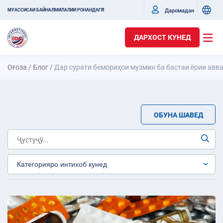
Даромадан
МУАССИСАИ БАЙНАЛМИЛАЛИИ РОНАНДАГӢ
ДАРХОСТ КУНЕД
Оғоза
/
Блог
/
Дар сурати бемориҳои музмин ба бастаи ёрии авв
ОБУНА ШАВЕД