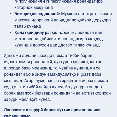
гипогликемия ё гипергликемия ронандагиро
хатарнок мекунанд
Бемориҳои эндокринӣ:
Мумкин аст стратегияҳои
махсуси идоракунӣ ва ҷадвали қабули доруҳоро
талаб кунанд
Ҳолатҳои дилу рагҳо:
Баъзе мушкилоти дил
метавонанд қобилияти ронандагиро маҳдуд
кунанд ё доруҳои дар дастро талаб кунанд
Ҳангоми додани шаҳодатномаи тиббӣ барои
иҷозатномаи ронандагӣ, духтурон ҳар як ҳолатро
алоҳида баҳо медиҳанд, то муайян кунанд, ки оё
ронандагӣ бо ё бидуни маҳдудиятҳо иҷозат дода
мешавад. Агар шумо пас аз гирифтани иҷозатномаи
худ ҳолати тиббӣ пайдо кунед, бо духтуратон дар
бораи амалҳои бехатари ронандагӣ ва эҳтиёткориҳои
зарурӣ маслиҳат кунед.
Лавозимоти зарурӣ барои қуттии ёрии аввалини
сафари шумо