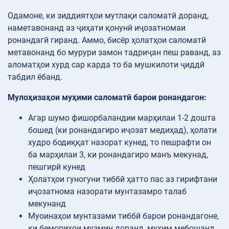
Одамоне, ки зиддиятҳои мутлақи саломатӣ доранд,
наметавонанд аз ҷиҳати қонунӣ иҷозатномаи
ронандагӣ гиранд. Аммо, бисёр ҳолатҳои саломатӣ
метавонанд бо мурури замон тадриҷан пеш раванд, аз
аломатҳои хурд сар карда то ба мушкилоти ҷиддӣ
табдил ёбанд.
Мулоҳизаҳои муҳими саломатӣ барои ронандагон:
Агар шумо фишорбаландии марҳилаи 1-2 дошта
бошед (ки ронандагиро иҷозат медиҳад), ҳолати
худро бодиққат назорат кунед, то пешрафти он
ба марҳилаи 3, ки ронандагиро манъ мекунад,
пешгирӣ кунед
Ҳолатҳои гуногуни тиббӣ ҳатто пас аз гирифтани
иҷозатнома назорати мунтазамро талаб
мекунанд
Муоинаҳои мунтазами тиббӣ барои ронандагоне,
ки бемориҳои музмин доранд, муҳим мебошанд