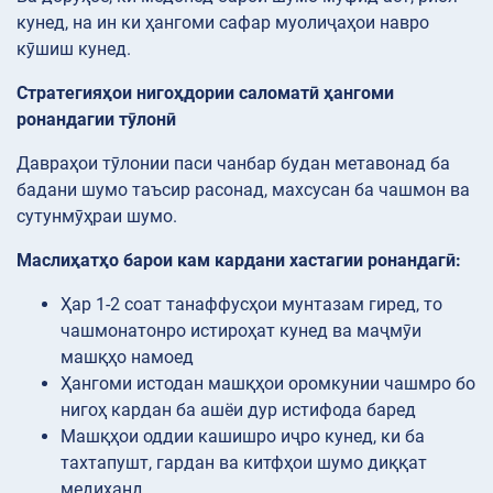
кунед, на ин ки ҳангоми сафар муолиҷаҳои навро
кӯшиш кунед.
Стратегияҳои нигоҳдории саломатӣ ҳангоми
ронандагии тӯлонӣ
Давраҳои тӯлонии паси чанбар будан метавонад ба
бадани шумо таъсир расонад, махсусан ба чашмон ва
сутунмӯҳраи шумо.
Маслиҳатҳо барои кам кардани хастагии ронандагӣ:
Ҳар 1-2 соат танаффусҳои мунтазам гиред, то
чашмонатонро истироҳат кунед ва маҷмӯи
машқҳо намоед
Ҳангоми истодан машқҳои оромкунии чашмро бо
нигоҳ кардан ба ашёи дур истифода баред
Машқҳои оддии кашишро иҷро кунед, ки ба
тахтапушт, гардан ва китфҳои шумо диққат
медиҳанд