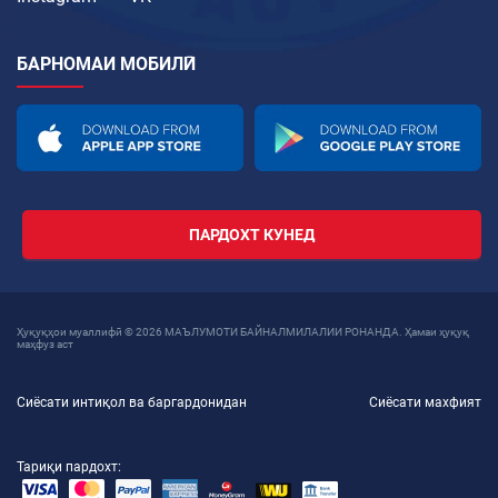
БАРНОМАИ МОБИЛӢ
ПАРДОХТ КУНЕД
Ҳуқуқҳои муаллифӣ © 2026 МАЪЛУМОТИ БАЙНАЛМИЛАЛИИ РОНАНДА. Ҳамаи ҳуқуқ
маҳфуз аст
Сиёсати интиқол ва баргардонидан
Сиёсати махфият
Тариқи пардохт: