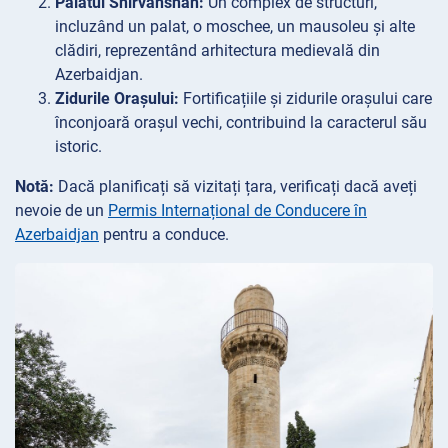
Palatul Shirvanshah:
Un complex de structuri,
incluzând un palat, o moschee, un mausoleu și alte
clădiri, reprezentând arhitectura medievală din
Azerbaidjan.
Zidurile Orașului:
Fortificațiile și zidurile orașului care
înconjoară orașul vechi, contribuind la caracterul său
istoric.
Notă:
Dacă planificați să vizitați țara, verificați dacă aveți
nevoie de un
Permis Internațional de Conducere în
Azerbaidjan
pentru a conduce.