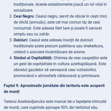
tradiționale. Aceste establismente joacă un rol vital în
socializare.
Ceai Negru:
Ceaiul negru, servit de obicei în cești mici
de sticlă (armudu), este cel mai comun tip de ceai
consumat. Este adesea fiert tare și poate fi savurat
simplu sau cu zahăr.
Dulciuri:
Ceaiul este adesea însoțit de dulciuri
tradiționale azere precum pakhlava sau shekerbura,
creând o asociere încântătoare de arome.
Simbol al Ospitalității:
Oferirea de ceai oaspeților este
un gest de ospitalitate în cultura azerbajdășană. Este
obiceiul gazdelor să servească ceai vizitatorilor,
promovând o atmosferă călduroasă și primitoare.
Faptul 9: Aproximativ jumătate din teritoriu este acoperit
de munți
Terenul Azerbaidjanului este marcat de o tapețerie intricată
de munți, care cuprinde aproape 50% din teritoriul său.