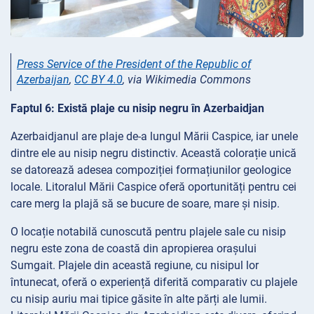
Press Service of the President of the Republic of
Azerbaijan
,
CC BY 4.0
, via Wikimedia Commons
Faptul 6: Există plaje cu nisip negru în Azerbaidjan
Azerbaidjanul are plaje de-a lungul Mării Caspice, iar unele
dintre ele au nisip negru distinctiv. Această colorație unică
se datorează adesea compoziției formațiunilor geologice
locale. Litoralul Mării Caspice oferă oportunități pentru cei
care merg la plajă să se bucure de soare, mare și nisip.
O locație notabilă cunoscută pentru plajele sale cu nisip
negru este zona de coastă din apropierea orașului
Sumgait. Plajele din această regiune, cu nisipul lor
întunecat, oferă o experiență diferită comparativ cu plajele
cu nisip auriu mai tipice găsite în alte părți ale lumii.