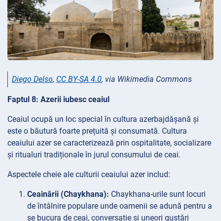
Diego Delso
,
CC BY-SA 4.0
, via Wikimedia Commons
Faptul 8: Azerii iubesc ceaiul
Ceaiul ocupă un loc special în cultura azerbajdășană și
este o băutură foarte prețuită și consumată. Cultura
ceaiului azer se caracterizează prin ospitalitate, socializare
și ritualuri tradiționale în jurul consumului de ceai.
Aspectele cheie ale culturii ceaiului azer includ:
Ceainării (Chaykhana):
Chaykhana-urile sunt locuri
de întâlnire populare unde oamenii se adună pentru a
se bucura de ceai, conversație și uneori gustări