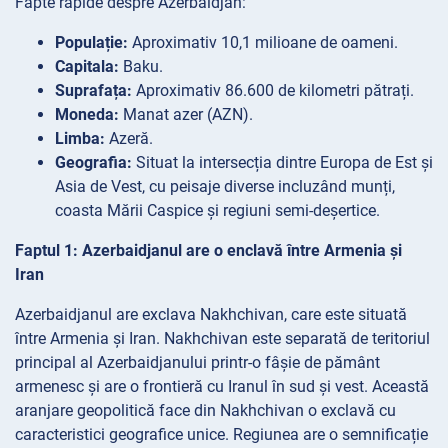
Fapte rapide despre Azerbaidjan:
Populație:
Aproximativ 10,1 milioane de oameni.
Capitala:
Baku.
Suprafața:
Aproximativ 86.600 de kilometri pătrați.
Moneda:
Manat azer (AZN).
Limba:
Azeră.
Geografia:
Situat la intersecția dintre Europa de Est și
Asia de Vest, cu peisaje diverse incluzând munți,
coasta Mării Caspice și regiuni semi-deșertice.
Faptul 1: Azerbaidjanul are o enclavă între Armenia și
Iran
Azerbaidjanul are exclava Nakhchivan, care este situată
între Armenia și Iran. Nakhchivan este separată de teritoriul
principal al Azerbaidjanului printr-o fâșie de pământ
armenesc și are o frontieră cu Iranul în sud și vest. Această
aranjare geopolitică face din Nakhchivan o exclavă cu
caracteristici geografice unice. Regiunea are o semnificație