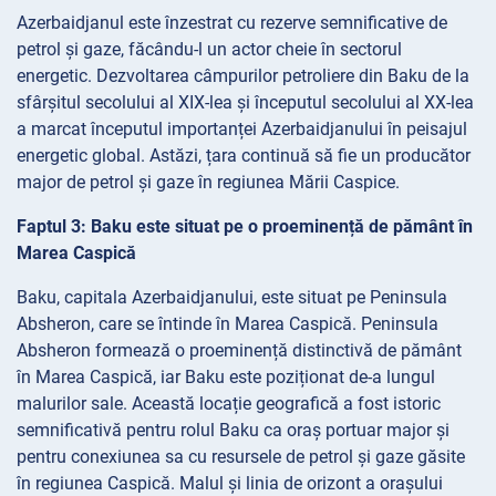
Azerbaidjanul este înzestrat cu rezerve semnificative de
petrol și gaze, făcându-l un actor cheie în sectorul
energetic. Dezvoltarea câmpurilor petroliere din Baku de la
sfârșitul secolului al XIX-lea și începutul secolului al XX-lea
a marcat începutul importanței Azerbaidjanului în peisajul
energetic global. Astăzi, țara continuă să fie un producător
major de petrol și gaze în regiunea Mării Caspice.
Faptul 3: Baku este situat pe o proeminență de pământ în
Marea Caspică
Baku, capitala Azerbaidjanului, este situat pe Peninsula
Absheron, care se întinde în Marea Caspică. Peninsula
Absheron formează o proeminență distinctivă de pământ
în Marea Caspică, iar Baku este poziționat de-a lungul
malurilor sale. Această locație geografică a fost istoric
semnificativă pentru rolul Baku ca oraș portuar major și
pentru conexiunea sa cu resursele de petrol și gaze găsite
în regiunea Caspică. Malul și linia de orizont a orașului