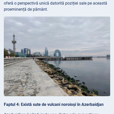
oferă o perspectivă unică datorită poziției sale pe această
proeminență de pământ.
Faptul 4: Există sute de vulcani noroioși în Azerbaidjan