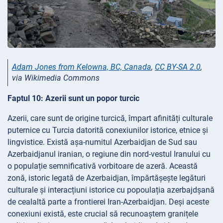
Adam Jones from Kelowna, BC, Canada
,
CC BY-SA 2.0
,
via Wikimedia Commons
Faptul 10: Azerii sunt un popor turcic
Azerii, care sunt de origine turcică, împart afinități culturale
puternice cu Turcia datorită conexiunilor istorice, etnice și
lingvistice. Există așa-numitul Azerbaidjan de Sud sau
Azerbaidjanul iranian, o regiune din nord-vestul Iranului cu
o populație semnificativă vorbitoare de azeră. Această
zonă, istoric legată de Azerbaidjan, împărtășește legături
culturale și interacțiuni istorice cu popoulația azerbajdșană
de cealaltă parte a frontierei Iran-Azerbaidjan. Deși aceste
conexiuni există, este crucial să recunoaștem granițele