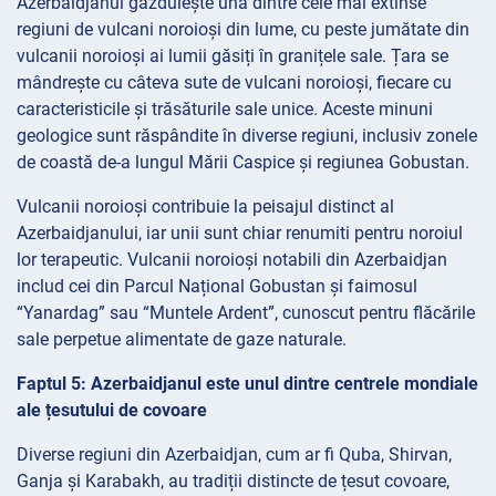
Azerbaidjanul găzduiește una dintre cele mai extinse
regiuni de vulcani noroioși din lume, cu peste jumătate din
vulcanii noroioși ai lumii găsiți în granițele sale. Țara se
mândrește cu câteva sute de vulcani noroioși, fiecare cu
caracteristicile și trăsăturile sale unice. Aceste minuni
geologice sunt răspândite în diverse regiuni, inclusiv zonele
de coastă de-a lungul Mării Caspice și regiunea Gobustan.
Vulcanii noroioși contribuie la peisajul distinct al
Azerbaidjanului, iar unii sunt chiar renumiti pentru noroiul
lor terapeutic. Vulcanii noroioși notabili din Azerbaidjan
includ cei din Parcul Național Gobustan și faimosul
“Yanardag” sau “Muntele Ardent”, cunoscut pentru flăcările
sale perpetue alimentate de gaze naturale.
Faptul 5: Azerbaidjanul este unul dintre centrele mondiale
ale țesutului de covoare
Diverse regiuni din Azerbaidjan, cum ar fi Quba, Shirvan,
Ganja și Karabakh, au tradiții distincte de țesut covoare,