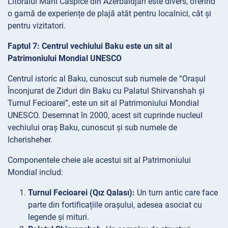
Litoralul Mării Caspice din Azerbaidjan este divers, oferind
o gamă de experiențe de plajă atât pentru localnici, cât și
pentru vizitatori.
Faptul 7: Centrul vechiului Baku este un sit al
Patrimoniului Mondial UNESCO
Centrul istoric al Baku, cunoscut sub numele de “Orașul
Înconjurat de Ziduri din Baku cu Palatul Shirvanshah și
Turnul Fecioarei”, este un sit al Patrimoniului Mondial
UNESCO. Desemnat în 2000, acest sit cuprinde nucleul
vechiului oraș Baku, cunoscut și sub numele de
Icherisheher.
Componentele cheie ale acestui sit al Patrimoniului
Mondial includ:
Turnul Fecioarei (Qız Qalası):
Un turn antic care face
parte din fortificațiile orașului, adesea asociat cu
legende și mituri.