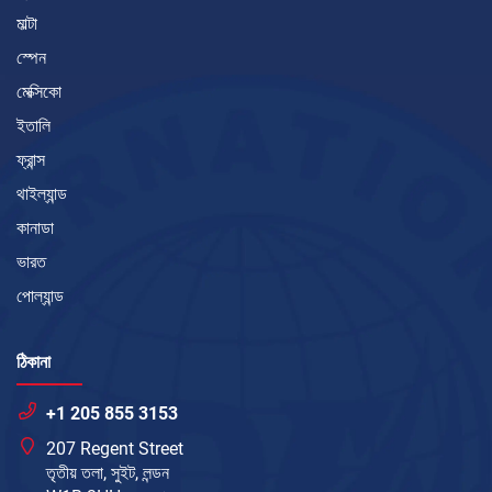
মাল্টা
স্পেন
মেক্সিকো
ইতালি
ফ্রান্স
থাইল্যান্ড
কানাডা
ভারত
পোল্যান্ড
ঠিকানা
+1 205 855 3153
207 Regent Street
তৃতীয় তলা, সুইট, লন্ডন