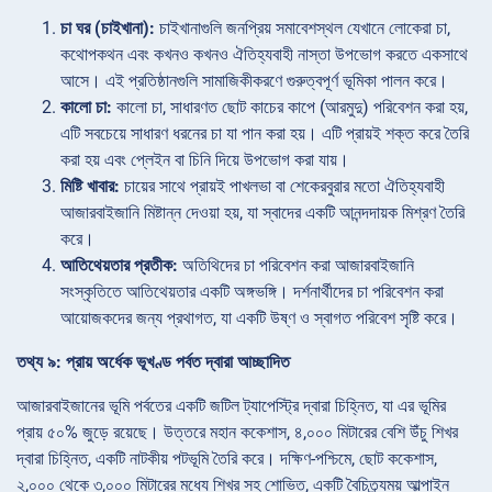
চা ঘর (চাইখানা):
চাইখানাগুলি জনপ্রিয় সমাবেশস্থল যেখানে লোকেরা চা,
কথোপকথন এবং কখনও কখনও ঐতিহ্যবাহী নাস্তা উপভোগ করতে একসাথে
আসে। এই প্রতিষ্ঠানগুলি সামাজিকীকরণে গুরুত্বপূর্ণ ভূমিকা পালন করে।
কালো চা:
কালো চা, সাধারণত ছোট কাচের কাপে (আরমুদু) পরিবেশন করা হয়,
এটি সবচেয়ে সাধারণ ধরনের চা যা পান করা হয়। এটি প্রায়ই শক্ত করে তৈরি
করা হয় এবং প্লেইন বা চিনি দিয়ে উপভোগ করা যায়।
মিষ্টি খাবার:
চায়ের সাথে প্রায়ই পাখলভা বা শেকেরবুরার মতো ঐতিহ্যবাহী
আজারবাইজানি মিষ্টান্ন দেওয়া হয়, যা স্বাদের একটি আনন্দদায়ক মিশ্রণ তৈরি
করে।
আতিথেয়তার প্রতীক:
অতিথিদের চা পরিবেশন করা আজারবাইজানি
সংস্কৃতিতে আতিথেয়তার একটি অঙ্গভঙ্গি। দর্শনার্থীদের চা পরিবেশন করা
আয়োজকদের জন্য প্রথাগত, যা একটি উষ্ণ ও স্বাগত পরিবেশ সৃষ্টি করে।
তথ্য ৯: প্রায় অর্ধেক ভূখণ্ড পর্বত দ্বারা আচ্ছাদিত
আজারবাইজানের ভূমি পর্বতের একটি জটিল ট্যাপেস্ট্রি দ্বারা চিহ্নিত, যা এর ভূমির
প্রায় ৫০% জুড়ে রয়েছে। উত্তরে মহান ককেশাস, ৪,০০০ মিটারের বেশি উঁচু শিখর
দ্বারা চিহ্নিত, একটি নাটকীয় পটভূমি তৈরি করে। দক্ষিণ-পশ্চিমে, ছোট ককেশাস,
২,০০০ থেকে ৩,০০০ মিটারের মধ্যে শিখর সহ শোভিত, একটি বৈচিত্র্যময় আল্পাইন