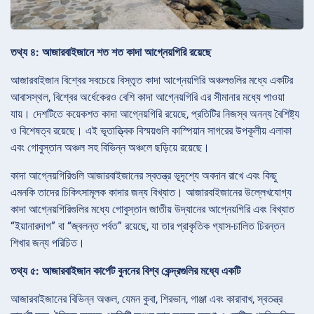
তথ্য ৪: আজারবাইজানে শত শত কাদা আগ্নেয়গিরি রয়েছে
আজারবাইজান বিশ্বের সবচেয়ে বিস্তৃত কাদা আগ্নেয়গিরি অঞ্চলগুলির মধ্যে একটির
আবাসস্থল, বিশ্বের অর্ধেকেরও বেশি কাদা আগ্নেয়গিরি এর সীমানার মধ্যে পাওয়া
যায়। দেশটিতে কয়েকশত কাদা আগ্নেয়গিরি রয়েছে, প্রতিটির নিজস্ব অনন্য বৈশিষ্ট্য
ও বিশেষত্ব রয়েছে। এই ভূতাত্ত্বিক বিস্ময়গুলি কাস্পিয়ান সাগরের উপকূলীয় এলাকা
এবং গোবুস্তান অঞ্চল সহ বিভিন্ন অঞ্চলে ছড়িয়ে রয়েছে।
কাদা আগ্নেয়গিরিগুলি আজারবাইজানের স্বতন্ত্র ভূদৃশ্যে অবদান রাখে এবং কিছু
এমনকি তাদের চিকিৎসামূলক কাদার জন্য বিখ্যাত। আজারবাইজানের উল্লেখযোগ্য
কাদা আগ্নেয়গিরিগুলির মধ্যে গোবুস্তান জাতীয় উদ্যানের আগ্নেয়গিরি এবং বিখ্যাত
“ইয়ানারদাগ” বা “জ্বলন্ত পর্বত” রয়েছে, যা তার প্রাকৃতিক গ্যাস-চালিত চিরন্তন
শিখার জন্য পরিচিত।
তথ্য ৫: আজারবাইজান কার্পেট বুননের বিশ্ব কেন্দ্রগুলির মধ্যে একটি
আজারবাইজানের বিভিন্ন অঞ্চল, যেমন কুবা, শিরভান, গাঞ্জা এবং কারাবাখ, স্বতন্ত্র