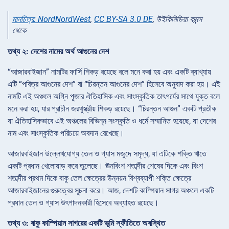
মানচিত্র: NordNordWest
,
CC BY-SA 3.0 DE
, উইকিমিডিয়া কমন্স
থেকে
তথ্য ২: দেশের নামের অর্থ আগুনের দেশ
“আজারবাইজান” নামটির ফার্সি শিকড় রয়েছে বলে মনে করা হয় এবং একটি ব্যাখ্যায়
এটি “পবিত্র আগুনের দেশ” বা “চিরন্তন আগুনের দেশ” হিসেবে অনুবাদ করা হয়। এই
নামটি এই অঞ্চলে অগ্নি পূজার ঐতিহাসিক এবং সাংস্কৃতিক তাৎপর্যের সাথে যুক্ত বলে
মনে করা হয়, যার প্রাচীন জরথুস্ত্রীয় শিকড় রয়েছে। “চিরন্তন আগুন” একটি প্রতীক
যা ঐতিহাসিকভাবে এই অঞ্চলের বিভিন্ন সংস্কৃতি ও ধর্মে সম্মানিত হয়েছে, যা দেশের
নাম এবং সাংস্কৃতিক পরিচয়ে অবদান রেখেছে।
আজারবাইজান উল্লেখযোগ্য তেল ও গ্যাস মজুদে সমৃদ্ধ, যা এটিকে শক্তি খাতে
একটি প্রধান খেলোয়াড় করে তুলেছে। ঊনবিংশ শতাব্দীর শেষের দিকে এবং বিংশ
শতাব্দীর প্রথম দিকে বাকু তেল ক্ষেত্রের উন্নয়ন বিশ্বব্যাপী শক্তি ক্ষেত্রে
আজারবাইজানের গুরুত্বের সূচনা করে। আজ, দেশটি কাস্পিয়ান সাগর অঞ্চলে একটি
প্রধান তেল ও গ্যাস উৎপাদনকারী হিসেবে অব্যাহত রয়েছে।
তথ্য ৩: বাকু কাস্পিয়ান সাগরের একটি ভূমি স্ফীতিতে অবস্থিত