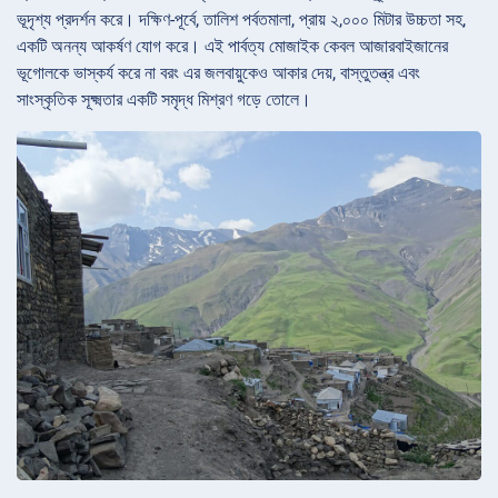
ভূদৃশ্য প্রদর্শন করে। দক্ষিণ-পূর্বে, তালিশ পর্বতমালা, প্রায় ২,০০০ মিটার উচ্চতা সহ,
একটি অনন্য আকর্ষণ যোগ করে। এই পার্বত্য মোজাইক কেবল আজারবাইজানের
ভূগোলকে ভাস্কর্য করে না বরং এর জলবায়ুকেও আকার দেয়, বাস্তুতন্ত্র এবং
সাংস্কৃতিক সূক্ষ্মতার একটি সমৃদ্ধ মিশ্রণ গড়ে তোলে।