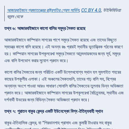
আজারবাইজান প্রজাতন্ত্রের রাষ্ট্রপতির প্রেস সার্ভিস
,
CC BY 4.0
, উইকিমিডিয়া
কমন্স থেকে
তথ্য ৬: আজারবাইজানে কালো বালির সমুদ্র সৈকত রয়েছে
আজারবাইজানে কাস্পিয়ান সাগরের পাশে সমুদ্র সৈকত রয়েছে এবং তাদের কিছুতে
স্বতন্ত্র কালো বালি রয়েছে। এই অনন্য রঙ প্রায়ই স্থানীয় ভূতাত্ত্বিক গঠনের কারণে
হয়। কাস্পিয়ান সাগরের উপকূলরেখা সমুদ্র সৈকতে আনন্দদায়কদের জন্য সূর্য, সমুদ্র
এবং বালি উপভোগ করার সুযোগ প্রদান করে।
কালো বালির সৈকতের জন্য পরিচিত একটি উল্লেখযোগ্য স্থান হল সুমগাইত শহরের
কাছের উপকূলীয় এলাকা। এই অঞ্চলের সৈকতগুলি, তাদের গাঢ় বালি সহ, বিশ্বের
অন্যান্য অংশে পাওয়া আরও সাধারণ সোনালি বালির সৈকতের তুলনায় ভিন্ন অভিজ্ঞতা
প্রদান করে। আজারবাইজানে কাস্পিয়ান সাগরের উপকূলরেখা বৈচিত্র্যময়, স্থানীয় এবং
দর্শনার্থী উভয়ের জন্য বিভিন্ন সৈকত অভিজ্ঞতা প্রদান করে।
তথ্য ৭: পুরাতন বাকুর কেন্দ্র একটি ইউনেস্কো বিশ্ব ঐতিহ্যবাহী স্থান
বাকুর ঐতিহাসিক কেন্দ্র, যা “শিরভানশাহ প্রাসাদ এবং কুমারী টাওয়ার সহ বাকুর