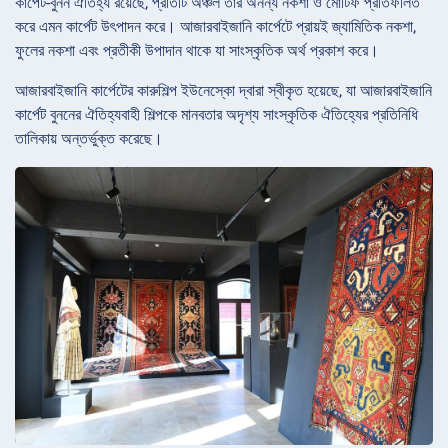
কার্পেট-বুনন ঐতিহ্য রয়েছে, প্রতিটি অঞ্চল তার অনন্য নকশা ও মোটিফ প্রতিফলিত
করে এমন কার্পেট উৎপাদন করে। আজারবাইজানি কার্পেটে প্রায়ই জ্যামিতিক নকশা,
ফুলের নকশা এবং প্রতীকী উপাদান থাকে যা সাংস্কৃতিক অর্থ প্রকাশ করে।
আজারবাইজানি কার্পেটের কারুশিল্প ইউনেস্কো দ্বারা স্বীকৃত হয়েছে, যা আজারবাইজানি
কার্পেট বুননের ঐতিহ্যবাহী শিল্পকে মানবতার অদৃশ্য সাংস্কৃতিক ঐতিহ্যের প্রতিনিধি
তালিকায় অন্তর্ভুক্ত করেছে।