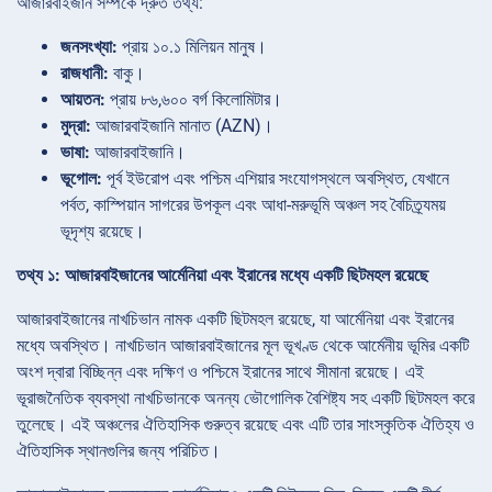
আজারবাইজান সম্পর্কে দ্রুত তথ্য:
জনসংখ্যা:
প্রায় ১০.১ মিলিয়ন মানুষ।
রাজধানী:
বাকু।
আয়তন:
প্রায় ৮৬,৬০০ বর্গ কিলোমিটার।
মুদ্রা:
আজারবাইজানি মানাত (AZN)।
ভাষা:
আজারবাইজানি।
ভূগোল:
পূর্ব ইউরোপ এবং পশ্চিম এশিয়ার সংযোগস্থলে অবস্থিত, যেখানে
পর্বত, কাস্পিয়ান সাগরের উপকূল এবং আধা-মরুভূমি অঞ্চল সহ বৈচিত্র্যময়
ভূদৃশ্য রয়েছে।
তথ্য ১: আজারবাইজানের আর্মেনিয়া এবং ইরানের মধ্যে একটি ছিটমহল রয়েছে
আজারবাইজানের নাখচিভান নামক একটি ছিটমহল রয়েছে, যা আর্মেনিয়া এবং ইরানের
মধ্যে অবস্থিত। নাখচিভান আজারবাইজানের মূল ভূখণ্ড থেকে আর্মেনীয় ভূমির একটি
অংশ দ্বারা বিচ্ছিন্ন এবং দক্ষিণ ও পশ্চিমে ইরানের সাথে সীমানা রয়েছে। এই
ভূরাজনৈতিক ব্যবস্থা নাখচিভানকে অনন্য ভৌগোলিক বৈশিষ্ট্য সহ একটি ছিটমহল করে
তুলেছে। এই অঞ্চলের ঐতিহাসিক গুরুত্ব রয়েছে এবং এটি তার সাংস্কৃতিক ঐতিহ্য ও
ঐতিহাসিক স্থানগুলির জন্য পরিচিত।