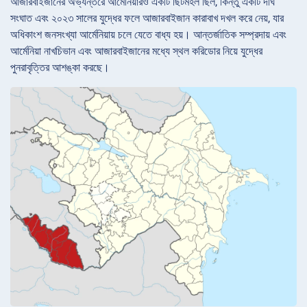
আজারবাইজানের অভ্যন্তরে আর্মেনিয়ারও একটি ছিটমহল ছিল, কিন্তু একটি দীর্ঘ
সংঘাত এবং ২০২৩ সালের যুদ্ধের ফলে আজারবাইজান কারাবাখ দখল করে নেয়, যার
অধিকাংশ জনসংখ্যা আর্মেনিয়ায় চলে যেতে বাধ্য হয়। আন্তর্জাতিক সম্প্রদায় এবং
আর্মেনিয়া নাখচিভান এবং আজারবাইজানের মধ্যে স্থল করিডোর নিয়ে যুদ্ধের
পুনরাবৃত্তির আশঙ্কা করছে।