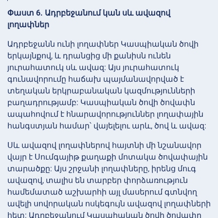
Փաստ 6. Ադրբեջանում կան սև ավազով
լողափներ
Ադրբեջանն ունի լողափներ Կասպիական ծովի
երկայնքով, և դրանցից մի քանիսն ունեն
յուրահատուկ սև ավազ: Այս յուրահատուկ
գունավորումը հաճախ պայմանավորված է
տեղական երկրաբանական կազմությունների
բաղադրությամբ: Կասպիական ծովի ծովափն
ապահովում է հնարավորություններ լողափային
հանգստյան համար՝ վայելելու արև, ծով և ավազ:
Սև ավազով լողափներով հայտնի մի նշանավոր
վայր է Սումգայիթ քաղաքի մոտակա ծովափային
տարածքը: Այս շրջանի լողափները, իրենց մուգ
ավազով, տալիս են տարբեր փորձառություն
համեմատած աշխարհի այլ մասերում գտնվող
ավելի սովորական ոսկեգույն ավազով լողափների
հետ: Ադրբեջանում Կասպիական ծովի ծովափը