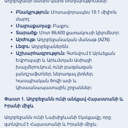
Ադրբեջանի մասին կարճ տեղեկություններ:
Բնակչություն:
Մոտավորապես 10.1 միլիոն
մարդ:
Մայրաքաղաք:
Բաքու:
Տարածք:
Մոտ 86,600 քառակուսի կիլոմետր:
Արժույթ:
Ադրբեջանական մանաթ (AZN):
Լեզու:
Ադրբեջաներեն:
Աշխարհագրություն:
Գտնվում է Արևելյան
Եվրոպայի և Արևմտյան Ասիայի
խաչմերուկում, ունի բազմազան
լանդշաֆտներ, ներառյալ լեռներ,
Կասպիական ծովի ափ և
կիսաանապատային շրջաններ:
Փաստ 1. Ադրբեջանն ունի անկլավ Հայաստանի և
Իրանի միջև
Ադրբեջանն ունի Նախիջևանի էկսկլավը, որը
գտնվում է Հայաստանի և Իրանի միջև: