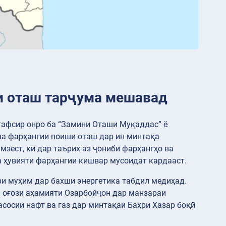
и оташ тарҷума мешавад
тафсир онро ба “Замини Оташи Муқаддас” ё
ва фарҳангии поиши оташ дар ин минтақа
зест, ки дар таърих аз ҷониби фарҳангҳо ва
а ҳувияти фарҳангии кишвар мусоидат кардааст.
ари муҳим дар бахши энергетика табдил медиҳад.
0 оғози аҳамияти Озарбойҷон дар манзараи
асосии нафт ва газ дар минтақаи Баҳри Хазар боқӣ