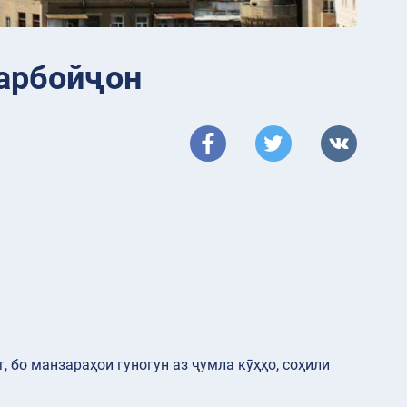
зарбойҷон
 бо манзараҳои гуногун аз ҷумла кӯҳҳо, соҳили