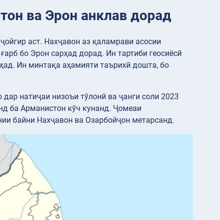
тон ва Эрон анклав дорад
ҷойгир аст. Нахҷавон аз қаламрави асосии
ғарб бо Эрон сарҳад дорад. Ин тартиби геосиёсӣ
ҳад. Ин минтақа аҳамияти таърихӣ дошта, бо
дар натиҷаи низоъи тӯлонӣ ва ҷанги соли 2023
нд ба Арманистон кӯч кунанд. Ҷомеаи
нии байни Нахҷавон ва Озарбойҷон метарсанд.