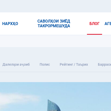
САВОЛҲОИ ЗИЁД
НАРХҲО
БЛОГ
АГ
ТАКРОРМЕШУДА
Далелҳои аҷоиб
Полис
Рейтинг / Таърих
Баррас