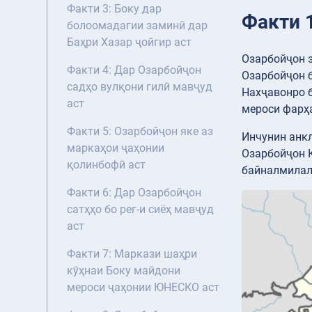
Факти 3: Боку дар
Факти 
болоомадагии заминӣ дар
Баҳри Хазар ҷойгир аст
Озарбойҷон э
Факти 4: Дар Озарбойҷон
Озарбойҷон б
садҳо вулқони гилӣ мавҷуд
Нахҷавонро б
аст
мероси фарҳа
Факти 5: Озарбойҷон яке аз
Инчунин анкл
маркаҳои ҷаҳонии
Озарбойҷон Қ
қолинбофӣ аст
байналмилалӣ
Факти 6: Дар Озарбойҷон
сатҳҳо бо рег-и сиёҳ мавҷуд
аст
Факти 7: Маркази шаҳри
кӯҳнаи Боку майдони
мероси ҷаҳонии ЮНЕСКО аст