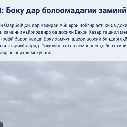
3: Боку дар болоомадагии заминӣ
ти Озарбойҷон, дар ҷазираи Абшерон ҷойгир аст, ки ба до
 заминии ғайриоддиро ба дохили Баҳри Хазар ташкил меди
ғрофӣ барои нақши Боку ҳамчун шаҳри асосии бандаргоҳӣ 
ти таърихӣ дорад. Соҳили шаҳр ва асмонрасаҳо ба хотир
азир пешниҳод мекунанд.