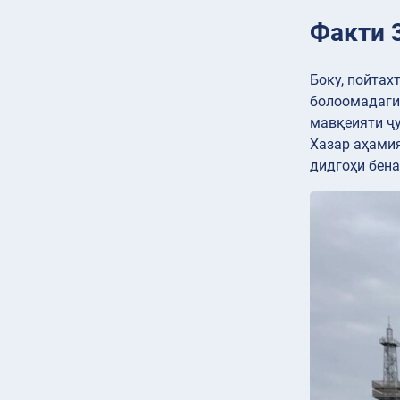
Факти 
Боку, пойтах
болоомадагии
мавқеияти ҷу
Хазар аҳамия
дидгоҳи бен