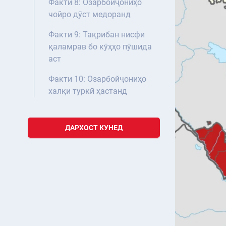
Факти 8: Озарбойҷониҳо
чойро дӯст медоранд
Факти 9: Тақрибан нисфи
қаламрав бо кӯҳҳо пӯшида
аст
Факти 10: Озарбойҷониҳо
халқи туркӣ ҳастанд
ДАРХОСТ КУНЕД