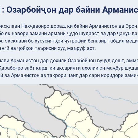
1: Озарбойҷон дар байни Арманис
ксклави Нахҷавонро дорад, ки байни Арманистон ва Эрон 
о як навори замини арманӣ ҷудо шудааст ва дар ҷануб ва 
а эксклави бо хусусиятҳои ҷуғрофии беназир табдил меди
нгӣ ва ҷойҳои таърихии худ маъруф аст.
ави Арманистон дар дохили Озарбойҷон вуҷуд дошт, аммо 
арабоғро забт кард, ки аксарияти аҳолии он маҷбур шуда
 ва Арманистон аз такрори ҷанг дар сари коридори зами