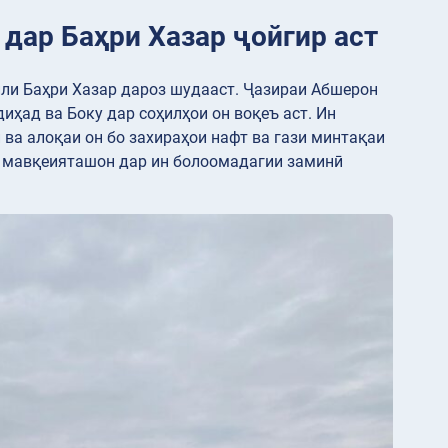
 дар Баҳри Хазар ҷойгир аст
хили Баҳри Хазар дароз шудааст. Ҷазираи Абшерон
ҳад ва Боку дар соҳилҳои он воқеъ аст. Ин
ва алоқаи он бо захираҳои нафт ва гази минтақаи
и мавқеияташон дар ин болоомадагии заминӣ