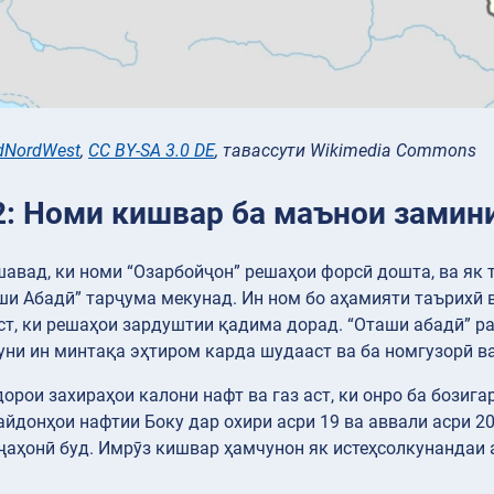
dNordWest
,
CC BY-SA 3.0 DE
, тавассути Wikimedia Commons
2: Номи кишвар ба маънои замин
авад, ки номи “Озарбойҷон” решаҳои форсӣ дошта, ва як 
и Абадӣ” тарҷума мекунад. Ин ном бо аҳамияти таърихӣ 
т, ки решаҳои зардуштии қадима дорад. “Оташи абадӣ” рам
уни ин минтақа эҳтиром карда шудааст ва ба номгузорӣ в
орои захираҳои калони нафт ва газ аст, ки онро ба бозиг
донҳои нафтии Боку дар охири асри 19 ва аввали асри 2
ҷаҳонӣ буд. Имрӯз кишвар ҳамчунон як истеҳсолкунандаи 