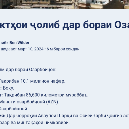
ктҳои ҷолиб дар бораи О
ониби
Ben Wilder
шудааст март 10, 2024 • 6 м барои хондан
им дар бораи Озарбойҷон:
ақрибан 10,1 миллион нафар.
:
Боку.
т:
Тақрибан 86,600 километри мураббаъ.
Манати озарбойҷонӣ (AZN).
зарбойҷонӣ.
ия:
Дар чорроҳии Аврупои Шарқӣ ва Осиёи Ғарбӣ ҷойгир аст,
азар ва минтақаҳои нимкавирӣ.