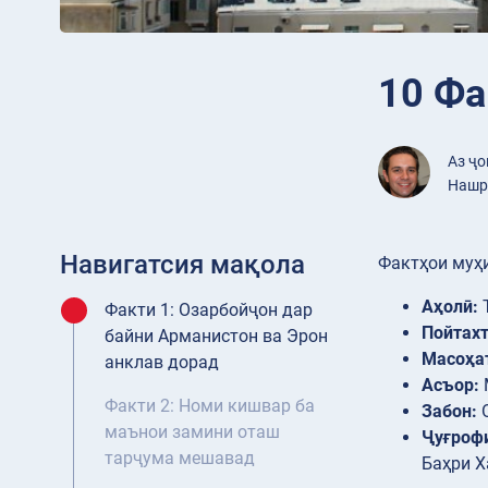
10 Фа
Аз ҷ
Нашр 
Навигатсия мақола
Фактҳои муҳ
Аҳолӣ:
Т
Факти 1: Озарбойҷон дар
Пойтахт
байни Арманистон ва Эрон
Масоҳа
анклав дорад
Асъор:
Факти 2: Номи кишвар ба
Забон:
О
маънои замини оташ
Ҷуғроф
тарҷума мешавад
Баҳри Х