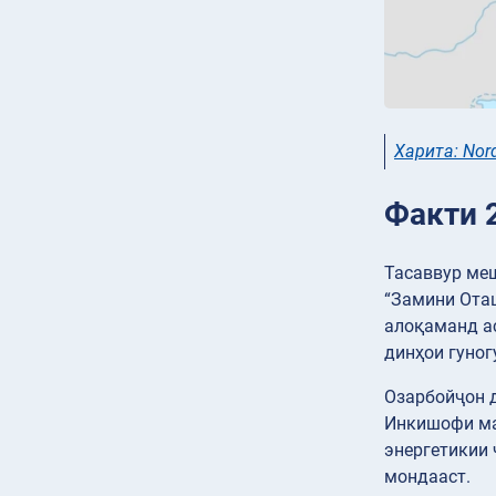
Харита: Nor
Факти 
Тасаввур меш
“Замини Оташ
алоқаманд ас
динҳои гуног
Озарбойҷон д
Инкишофи май
энергетикии 
мондааст.