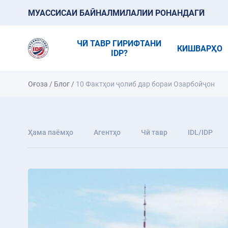
МУАССИСАИ БАЙНАЛМИЛАЛИИ РОНАНДАГӢ
ЧӢ ТАВР ГИРИФТАНИ
КИШВАРҲО
IDP?
Оғоза
/
Блог
/
10 Фактҳои ҷолиб дар бораи Озарбойҷон
Ҳама паёмҳо
Агентҳо
Чӣ тавр
IDL/IDP