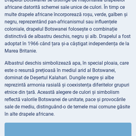
africane datorită schemei sale unice de culori. În timp ce
multe drapele africane încorporează roșu, verde, galben și
negru, reprezentând pan-africanismul sau influențele
coloniale, drapelul Botswanei folosește o combinație
distinctivă de albastru deschis, negru și alb. Drapelul a fost
adoptat în 1966 când țara și-a câștigat independența de la
Marea Britanie.
Albastrul deschis simbolizează apa, în special ploaia, care
este o resursă prețioasă în mediul arid al Botswanei,
dominat de Deșertul Kalahari. Dungile negre și albe
reprezintă armonia rasială și coexistența diferitelor grupuri
etnice din țară. Această alegere de culori și simbolism
reflectă valorile Botswanei de unitate, pace și provocările
sale de mediu, distinguând-o de temele mai comune găsite
în alte drapele africane.