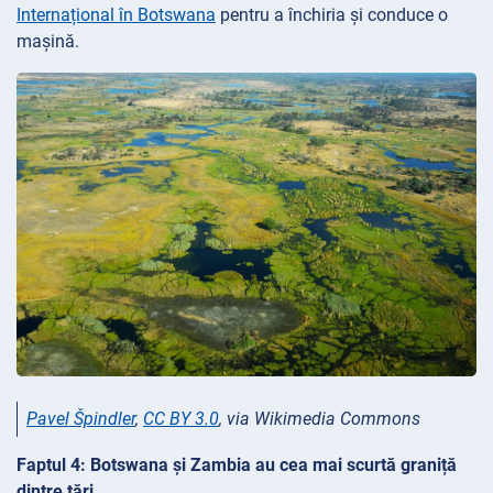
Internațional în Botswana
pentru a închiria și conduce o
mașină.
Pavel Špindler
,
CC BY 3.0
, via Wikimedia Commons
Faptul 4: Botswana și Zambia au cea mai scurtă graniță
dintre țări