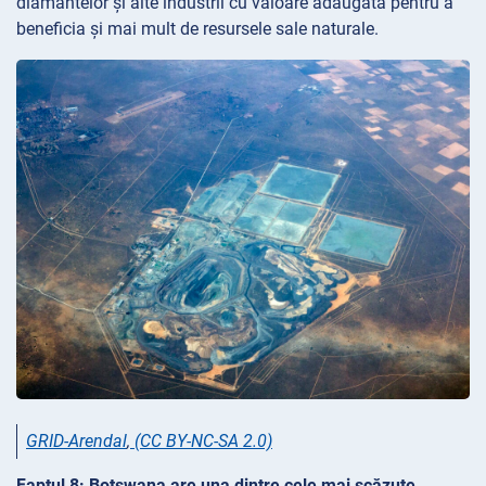
diamantelor și alte industrii cu valoare adăugată pentru a
beneficia și mai mult de resursele sale naturale.
GRID-Arendal
,
(CC BY-NC-SA 2.0)
Faptul 8: Botswana are una dintre cele mai scăzute