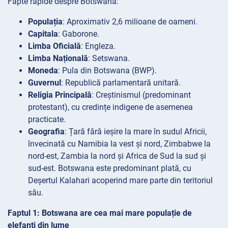
Fapte rapide despre Botswana:
Populația
: Aproximativ 2,6 milioane de oameni.
Capitala
: Gaborone.
Limba Oficială
: Engleza.
Limba Națională
: Setswana.
Moneda
: Pula din Botswana (BWP).
Guvernul
: Republică parlamentară unitară.
Religia Principală
: Creștinismul (predominant
protestant), cu credințe indigene de asemenea
practicate.
Geografia
: Țară fără ieșire la mare în sudul Africii,
învecinată cu Namibia la vest și nord, Zimbabwe la
nord-est, Zambia la nord și Africa de Sud la sud și
sud-est. Botswana este predominant plată, cu
Deșertul Kalahari acoperind mare parte din teritoriul
său.
Faptul 1: Botswana are cea mai mare populație de
elefanți din lume