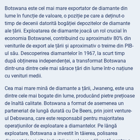
Botswana este cel mai mare exportator de diamante din
lume în funcție de valoare, o poziție pe care a deținut-o
timp de decenii datorită bogăției depozitelor de diamante
ale țării. Exploatarea de diamante joacă un rol crucial în
economia Botswanei, contribuind cu aproximativ 80% din
veniturile de export ale țării și aproximativ o treime din PIB-
ul său. Descoperirea diamantelor în 1967, la scurt timp
după obținerea independenței, a transformat Botswana
dintr-una dintre cele mai sărace țări din lume într-o națiune
cu venituri medii.
Cea mai mare mină de diamante a țării, Jwaneng, este una
dintre cele mai bogate din lume, producând pietre prețioase
de înaltă calitate. Botswana a format de asemenea un
parteneriat de lungă durată cu De Beers, prin joint venture-
ul Debswana, care este responsabil pentru majoritatea
operațiunilor de exploatare a diamantelor. Pe lângă
exploatare, Botswana a investit în tăierea, polisarea