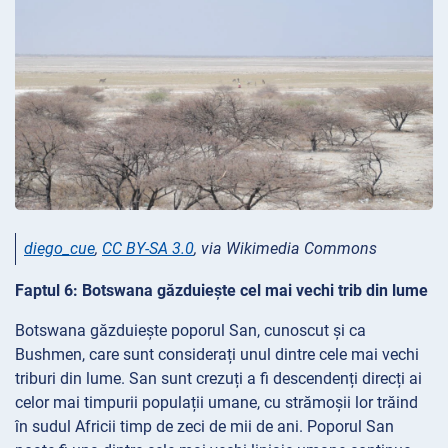
diego_cue
,
CC BY-SA 3.0
, via Wikimedia Commons
Faptul 6: Botswana găzduiește cel mai vechi trib din lume
Botswana găzduiește poporul San, cunoscut și ca
Bushmen, care sunt considerați unul dintre cele mai vechi
triburi din lume. San sunt crezuți a fi descendenți direcți ai
celor mai timpurii populații umane, cu strămoșii lor trăind
în sudul Africii timp de zeci de mii de ani. Poporul San