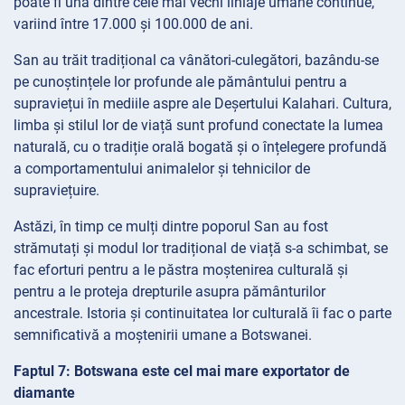
poate fi una dintre cele mai vechi liniaje umane continue,
variind între 17.000 și 100.000 de ani.
San au trăit tradițional ca vânători-culegători, bazându-se
pe cunoștințele lor profunde ale pământului pentru a
supraviețui în mediile aspre ale Deșertului Kalahari. Cultura,
limba și stilul lor de viață sunt profund conectate la lumea
naturală, cu o tradiție orală bogată și o înțelegere profundă
a comportamentului animalelor și tehnicilor de
supraviețuire.
Astăzi, în timp ce mulți dintre poporul San au fost
strămutați și modul lor tradițional de viață s-a schimbat, se
fac eforturi pentru a le păstra moștenirea culturală și
pentru a le proteja drepturile asupra pământurilor
ancestrale. Istoria și continuitatea lor culturală îi fac o parte
semnificativă a moștenirii umane a Botswanei.
Faptul 7: Botswana este cel mai mare exportator de
diamante