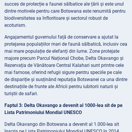
succes de protecție a faunei sălbatice ale țării și este unul
dintre motivele pentru care Botswana este renumită pentru
biodiversitatea sa înfloritoare și sectorul robust de
ecoturism.
Angajamentul guvernului față de conservare a ajutat la
protejarea populațiilor mari de faună sălbatică, inclusiv cea
mai mare populație de elefanți din lume. Zone protejate
majore precum Parcul Național Chobe, Delta Okavango și
Rezervația de Vânătoare Central Kalahari sunt printre cele
mai famose, oferind refugii sigure pentru speciile pe cale
de dispariție și susținând reputația Botswanei ca una dintre
destinațiile de frunte ale Africii pentru iubitorii naturii și
turiștii de safari.
Faptul 3: Delta Okavango a devenit al 1000-lea sit de pe
Lista Patrimoniului Mondial UNESCO
Delta Okavango din Botswana a devenit al 1.000-lea sit
înscris pe Lista Patrimoniului Mondial UNESCO în 2014.