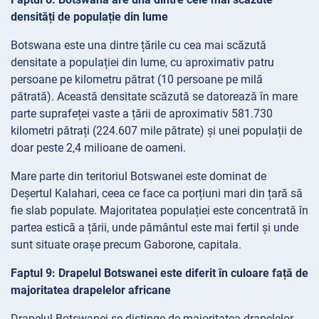
densități de populație din lume
Botswana este una dintre țările cu cea mai scăzută
densitate a populației din lume, cu aproximativ patru
persoane pe kilometru pătrat (10 persoane pe milă
pătrată). Această densitate scăzută se datorează în mare
parte suprafeței vaste a țării de aproximativ 581.730
kilometri pătrați (224.607 mile pătrate) și unei populații de
doar peste 2,4 milioane de oameni.
Mare parte din teritoriul Botswanei este dominat de
Deșertul Kalahari, ceea ce face ca porțiuni mari din țară să
fie slab populate. Majoritatea populației este concentrată în
partea estică a țării, unde pământul este mai fertil și unde
sunt situate orașe precum Gaborone, capitala.
Faptul 9: Drapelul Botswanei este diferit în culoare față de
majoritatea drapelelor africane
Drapelul Botswanei se distinge de majoritatea drapelelor