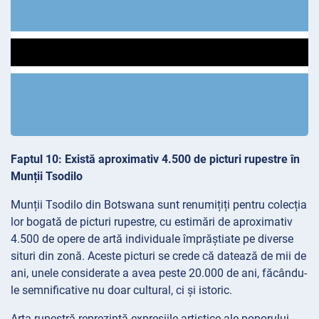
Faptul 10: Există aproximativ 4.500 de picturi rupestre în
Munții Tsodilo
Munții Tsodilo din Botswana sunt renumițiți pentru colecția
lor bogată de picturi rupestre, cu estimări de aproximativ
4.500 de opere de artă individuale împrăștiate pe diverse
situri din zonă. Aceste picturi se crede că datează de mii de
ani, unele considerate a avea peste 20.000 de ani, făcându-
le semnificative nu doar cultural, ci și istoric.
Arta rupestră reprezintă expresiile artistice ale poporului