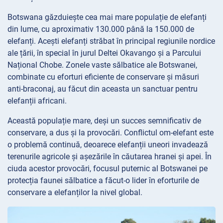
Botswana găzduiește cea mai mare populație de elefanți
din lume, cu aproximativ 130.000 până la 150.000 de
elefanți. Acești elefanți străbat în principal regiunile nordice
ale țării, în special în jurul Deltei Okavango și a Parcului
Național Chobe. Zonele vaste sălbatice ale Botswanei,
combinate cu eforturi eficiente de conservare și măsuri
anti-braconaj, au făcut din aceasta un sanctuar pentru
elefanții africani.
Această populație mare, deși un succes semnificativ de
conservare, a dus și la provocări. Conflictul om-elefant este
o problemă continuă, deoarece elefanții uneori invadează
terenurile agricole și așezările în căutarea hranei și apei. În
ciuda acestor provocări, focusul puternic al Botswanei pe
protecția faunei sălbatice a făcut-o lider în eforturile de
conservare a elefanților la nivel global.