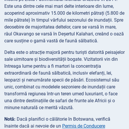
Este una dintre cele mai mari delte interioare din lume,
acoperind aproximativ 15.000 de kilometri pătrați (5.800 de
mile pătrate) în timpul vârfului sezonului de inundații. Spre
deosebire de majoritatea deltelor, care se varsă în mare,
râul Okavango se varsă în Deșertul Kalahari, creând o oază
care susține o gamă vastă de faună sălbatică.
Delta este o atracție majoră pentru turiști datorită peisajelor
sale uimitoare și biodiversității bogate. Vizitatorii vin din
întreaga lume pentru a fi martori la concentrația
extraordinară de faună sălbatică, inclusiv elefanți, lei,
leoparzi și nenumărate specii de păsări. Ecosistemul său
unic, combinat cu modelele sezoniere de inundații care
transformă regiunea într-un teren umed luxuriant, o face
una dintre destinațiile de safari de frunte ale Africii și o
minune naturală ce merită văzută.
Notă:
Dacă planifici o călătorie în Botswana, verifică
înainte dacă ai nevoie de un
Permis de Conducere