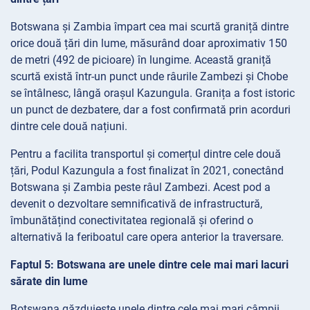
Botswana și Zambia împart cea mai scurtă graniță dintre
orice două țări din lume, măsurând doar aproximativ 150
de metri (492 de picioare) în lungime. Această graniță
scurtă există într-un punct unde râurile Zambezi și Chobe
se întâlnesc, lângă orașul Kazungula. Granița a fost istoric
un punct de dezbatere, dar a fost confirmată prin acorduri
dintre cele două națiuni.
Pentru a facilita transportul și comerțul dintre cele două
țări, Podul Kazungula a fost finalizat în 2021, conectând
Botswana și Zambia peste râul Zambezi. Acest pod a
devenit o dezvoltare semnificativă de infrastructură,
îmbunătățind conectivitatea regională și oferind o
alternativă la feriboatul care opera anterior la traversare.
Faptul 5: Botswana are unele dintre cele mai mari lacuri
sărate din lume
Botswana găzduiește unele dintre cele mai mari câmpii