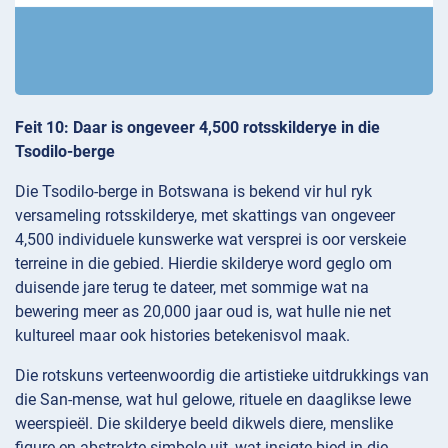
Feit 10: Daar is ongeveer 4,500 rotsskilderye in die
Tsodilo-berge
Die Tsodilo-berge in Botswana is bekend vir hul ryk
versameling rotsskilderye, met skattings van ongeveer
4,500 individuele kunswerke wat versprei is oor verskeie
terreine in die gebied. Hierdie skilderye word geglo om
duisende jare terug te dateer, met sommige wat na
bewering meer as 20,000 jaar oud is, wat hulle nie net
kultureel maar ook histories betekenisvol maak.
Die rotskuns verteenwoordig die artistieke uitdrukkings van
die San-mense, wat hul gelowe, rituele en daaglikse lewe
weerspieël. Die skilderye beeld dikwels diere, menslike
figure en abstrakte simbole uit, wat insigte bied in die