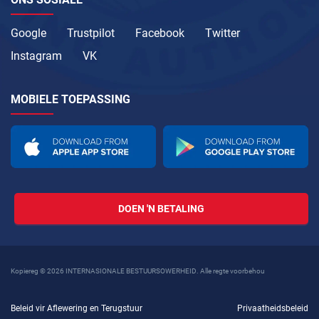
Google
Trustpilot
Facebook
Twitter
Instagram
VK
MOBIELE TOEPASSING
DOEN 'N BETALING
Kopiereg © 2026 INTERNASIONALE BESTUURSOWERHEID. Alle regte voorbehou
Beleid vir Aflewering en Terugstuur
Privaatheidsbeleid