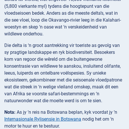
(5,800 vierkante myl) tydens die hoogtepunt van die
vloedseisoen bedek. Anders as die meeste delta’s, wat in
die see vloei, loop die Okavango-rivier leeg in die Kalahari-
woestyn en skep ‘n oase wat ‘n verskeidenheid van
wildlewe onderhou.
Die delta is ‘n groot aantrekking vir toeriste as gevolg van
sy pragtige landskappe en ryk biodiversiteit. Besoekers
kom van regoor die wêreld om die buitengewone
konsentrasie van wildlewe te aanskou, insluitend olifante,
leeus, luiperds en ontelbare voëlspesies. Sy unieke
ekosisteem, gekombineer met die seisoenale vloedpatrone
wat die streek in ‘n welige vleiland omskep, maak dit een
van Afrika se voorste safari-bestemmings en ‘n
natuurwonder wat die moeite werd is om te sien.
Nota:
As jy ‘n reis na Botswana beplan, kyk voordat jy ‘n
Internasionale Rylisensie in Botswana
nodig het om ‘n
motor te huur en te bestuur.