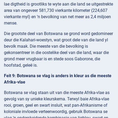
lae digtheid is grootliks te wyte aan die land se uitgestrekte
area van ongeveer 581,730 vierkante kilometer (224,607
vierkante myl) en ‘n bevolking van net meer as 2,4 miljoen
mense.
Die grootste deel van Botswana se grond word gedomineer
deur die Kalahari-woestyn, wat groot dele van die land yl
bevolk maak. Die meeste van die bevolking is
gekonsentreer in die oostelike deel van die land, waar die
grond meer vrugbaar is en stede soos Gaborone, die
hoofstad, geleë is.
Feit 9: Botswana se vlag is anders in kleur as die meeste
Afrika-vlae
Botswana se vlag staan uit van die meeste Afrika-vlae as
gevolg van sy unieke kleurskema. Terwyl baie Afrika-vlae
rooi, groen, geel en swart insluit, wat pan-Afrikanisme of
koloniale invloede verteenwoordig, gebruik Botswana se
vlag ‘n onderskeidende kombinasie van ligblou, swart en