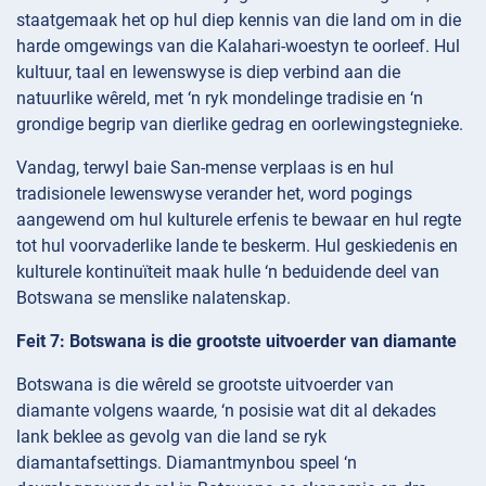
staatgemaak het op hul diep kennis van die land om in die
harde omgewings van die Kalahari-woestyn te oorleef. Hul
kultuur, taal en lewenswyse is diep verbind aan die
natuurlike wêreld, met ‘n ryk mondelinge tradisie en ‘n
grondige begrip van dierlike gedrag en oorlewingstegnieke.
Vandag, terwyl baie San-mense verplaas is en hul
tradisionele lewenswyse verander het, word pogings
aangewend om hul kulturele erfenis te bewaar en hul regte
tot hul voorvaderlike lande te beskerm. Hul geskiedenis en
kulturele kontinuïteit maak hulle ‘n beduidende deel van
Botswana se menslike nalatenskap.
Feit 7: Botswana is die grootste uitvoerder van diamante
Botswana is die wêreld se grootste uitvoerder van
diamante volgens waarde, ‘n posisie wat dit al dekades
lank beklee as gevolg van die land se ryk
diamantafsettings. Diamantmynbou speel ‘n