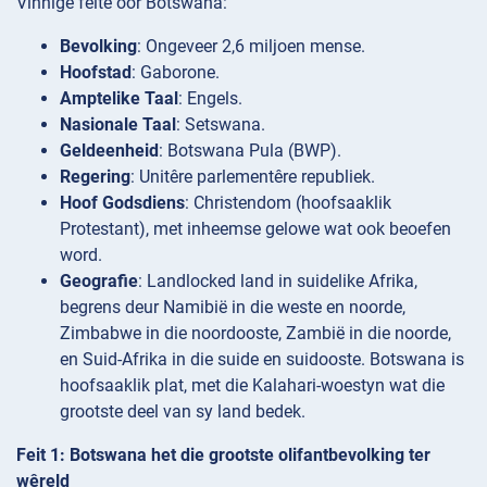
Vinnige feite oor Botswana:
Bevolking
: Ongeveer 2,6 miljoen mense.
Hoofstad
: Gaborone.
Amptelike Taal
: Engels.
Nasionale Taal
: Setswana.
Geldeenheid
: Botswana Pula (BWP).
Regering
: Unitêre parlementêre republiek.
Hoof Godsdiens
: Christendom (hoofsaaklik
Protestant), met inheemse gelowe wat ook beoefen
word.
Geografie
: Landlocked land in suidelike Afrika,
begrens deur Namibië in die weste en noorde,
Zimbabwe in die noordooste, Zambië in die noorde,
en Suid-Afrika in die suide en suidooste. Botswana is
hoofsaaklik plat, met die Kalahari-woestyn wat die
grootste deel van sy land bedek.
Feit 1: Botswana het die grootste olifantbevolking ter
wêreld