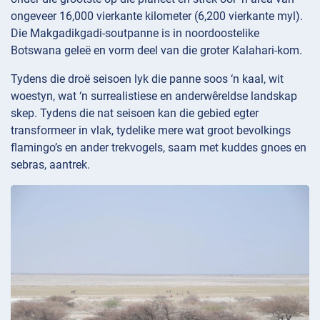
ongeveer 16,000 vierkante kilometer (6,200 vierkante myl).
Die Makgadikgadi-soutpanne is in noordoostelike
Botswana geleë en vorm deel van die groter Kalahari-kom.
Tydens die droë seisoen lyk die panne soos ‘n kaal, wit
woestyn, wat ‘n surrealistiese en anderwêreldse landskap
skep. Tydens die nat seisoen kan die gebied egter
transformeer in vlak, tydelike mere wat groot bevolkings
flamingo’s en ander trekvogels, saam met kuddes gnoes en
sebras, aantrek.