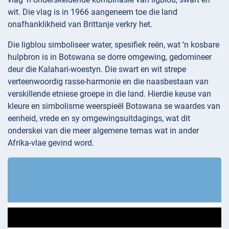
wit. Die vlag is in 1966 aangeneem toe die land
onafhanklikheid van Brittanje verkry het.
Die ligblou simboliseer water, spesifiek reën, wat ‘n kosbare
hulpbron is in Botswana se dorre omgewing, gedomineer
deur die Kalahari-woestyn. Die swart en wit strepe
verteenwoordig rasse-harmonie en die naasbestaan van
verskillende etniese groepe in die land. Hierdie keuse van
kleure en simbolisme weerspieël Botswana se waardes van
eenheid, vrede en sy omgewingsuitdagings, wat dit
onderskei van die meer algemene temas wat in ander
Afrika-vlae gevind word.