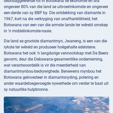
deurslaggewende rol in Botswana se ekonomie en dra
ongeveer 80% van die land se uitvoerinkomste en ongeveer
een-derde van sy BBP by. Die ontdekking van diamante in
1967, kort na die verkryging van onafhanklikheid, het
Botswana van een van die armste lande ter wêreld omskep
in ‘n middelinkomste-nasie.
Die land se grootste diamantmyn, Jwaneng, is een van die
rykste ter wêreld en produseer hoëgehalte edelstene.
Botswana het ook ‘n langdurige vennootskap met De Beers
gevorm, deur die Debswana-gesamentlike onderneming,
wat verantwoordelik is vir die meerderheid van
diamantmynbou-bedrywighede. Benewens mynbou het
Botswana geïnvesteer in diamantsnyding, polering en
ander waardetoegevoegde nywerhede om verder te baat uit
sy natuurlike hulpbronne.