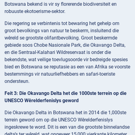
Botswana bekend is vir sy florerende biodiversiteit en
robuuste ekotoerisme-sektor.
Die regering se verbintenis tot bewaring het gehelp om
groot bevolkings van natuur te beskerm, insluitend die
wêreld se grootste olifantbevolking. Groot beskermde
gebiede soos Chobe Nasionale Park, die Okavango Delta,
en die Sentraal-Kalahari Wildreservaat is onder die
bekendste, wat veilige toevlugsoorde vir bedreigde spesies
bied en Botswana se reputasie as een van Afrika se voorste
bestemmings vir natuurliefhebbers en safari-toeriste
ondersteun.
Feit 3: Die Okavango Delta het die 1000ste terrein op die
UNESCO Wêrelderfenislys geword
Die Okavango Delta in Botswana het in 2014 die 1,000ste
terrein geword om op die UNESCO Wêrelderfenislys
ingeskrewe te word. Dit is een van die grootste binnelandse
delta’s ter wêreld, wat ongeveer 15,000 vierkante kilometer