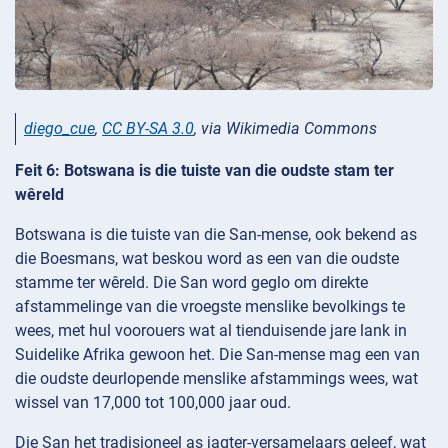
diego_cue
,
CC BY-SA 3.0
, via Wikimedia Commons
Feit 6: Botswana is die tuiste van die oudste stam ter
wêreld
Botswana is die tuiste van die San-mense, ook bekend as
die Boesmans, wat beskou word as een van die oudste
stamme ter wêreld. Die San word geglo om direkte
afstammelinge van die vroegste menslike bevolkings te
wees, met hul voorouers wat al tienduisende jare lank in
Suidelike Afrika gewoon het. Die San-mense mag een van
die oudste deurlopende menslike afstammings wees, wat
wissel van 17,000 tot 100,000 jaar oud.
Die San het tradisioneel as jagter-versamelaars geleef, wat