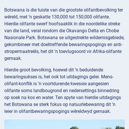
Botswana is die tuiste van die grootste olifantbevolking ter
wêreld, met ‘n geskatte 130,000 tot 150,000 olifante.
Hierdie olifante swerf hoofsaaklik in die noordelike streke
van die land, veral rondom die Okavango Delta en Chobe
Nasionale Park. Botswana se uitgestrekte wildernisgebiede,
gekombineer met doeltreffende bewaringspogings en anti-
stropermaatreëls, het dit ‘n toevlugsoord vir Afrika-olifante
gemaak.
Hierdie groot bevolking, hoewel dit ‘n beduidende
bewaringsukses is, het ook tot uitdagings gelei. Mens-
olifant-konflik is ‘n voortdurende kwessie aangesien
olifante soms landbougrond en nedersettings binnedring
op soek na kos en water. Ten spyte van hierdie uitdagings
het Botswana se sterk fokus op natuurlebewaring dit ‘n
leier in olifantbewaringspogings wêreldwyd gemaak.