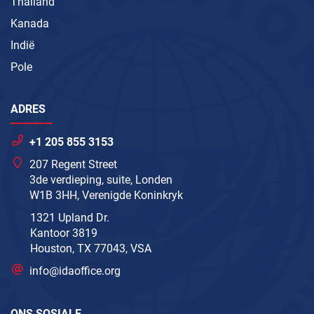
Thailand
Kanada
Indië
Pole
ADRES
+1 205 855 3153
207 Regent Street
3de verdieping, suite, Londen
W1B 3HH, Verenigde Koninkryk
1321 Upland Dr.
Kantoor 3819
Houston, TX 77043, VSA
info@idaoffice.org
ONS SOSIALE