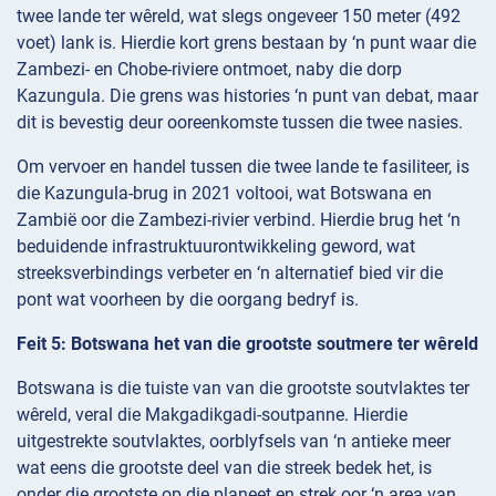
twee lande ter wêreld, wat slegs ongeveer 150 meter (492
voet) lank is. Hierdie kort grens bestaan by ‘n punt waar die
Zambezi- en Chobe-riviere ontmoet, naby die dorp
Kazungula. Die grens was histories ‘n punt van debat, maar
dit is bevestig deur ooreenkomste tussen die twee nasies.
Om vervoer en handel tussen die twee lande te fasiliteer, is
die Kazungula-brug in 2021 voltooi, wat Botswana en
Zambië oor die Zambezi-rivier verbind. Hierdie brug het ‘n
beduidende infrastruktuurontwikkeling geword, wat
streeksverbindings verbeter en ‘n alternatief bied vir die
pont wat voorheen by die oorgang bedryf is.
Feit 5: Botswana het van die grootste soutmere ter wêreld
Botswana is die tuiste van van die grootste soutvlaktes ter
wêreld, veral die Makgadikgadi-soutpanne. Hierdie
uitgestrekte soutvlaktes, oorblyfsels van ‘n antieke meer
wat eens die grootste deel van die streek bedek het, is
onder die grootste op die planeet en strek oor ‘n area van