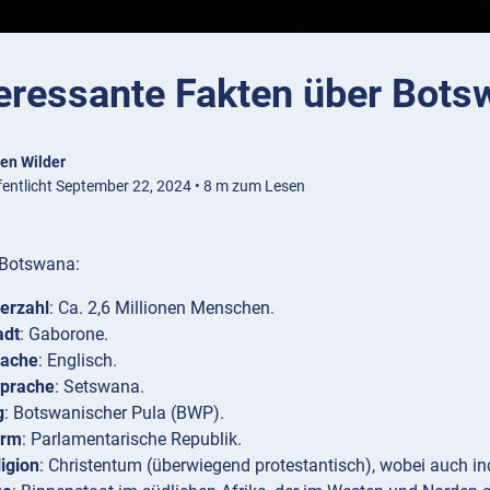
teressante Fakten über Bots
en Wilder
fentlicht September 22, 2024 • 8 m zum Lesen
 Botswana:
erzahl
: Ca. 2,6 Millionen Menschen.
adt
: Gaborone.
rache
: Englisch.
prache
: Setswana.
g
: Botswanischer Pula (BWP).
orm
: Parlamentarische Republik.
igion
: Christentum (überwiegend protestantisch), wobei auch in