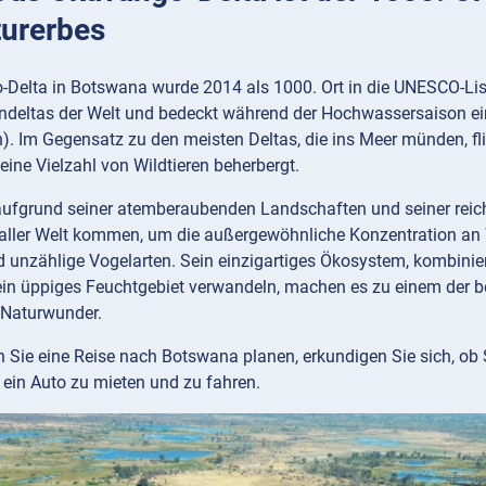
turerbes
Delta in Botswana wurde 2014 als 1000. Ort in die UNESCO-List
ndeltas der Welt und bedeckt während der Hochwassersaison ei
). Im Gegensatz zu den meisten Deltas, die ins Meer münden, fl
 eine Vielzahl von Wildtieren beherbergt.
aufgrund seiner atemberaubenden Landschaften und seiner reiche
aller Welt kommen, um die außergewöhnliche Konzentration an Wi
 unzählige Vogelarten. Sein einzigartiges Ökosystem, kombini
ein üppiges Feuchtgebiet verwandeln, machen es zu einem der be
 Naturwunder.
Sie eine Reise nach Botswana planen, erkundigen Sie sich, ob 
 ein Auto zu mieten und zu fahren.