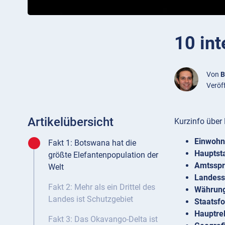
10 in
Von
B
Veröf
Artikelübersicht
Kurzinfo über
Einwohn
Fakt 1: Botswana hat die
Hauptst
größte Elefantenpopulation der
Amtssp
Welt
Landess
Fakt 2: Mehr als ein Drittel des
Währun
Landes ist Schutzgebiet
Staatsf
Hauptrel
Fakt 3: Das Okavango-Delta ist