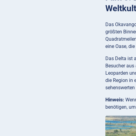
Weltkul
Das Okavango-
größten Binne
Quadratmeilen
eine Oase, die
Das Delta ist 
Besucher aus 
Leoparden und
die Region in 
sehenswerten
Hinweis:
Wenn 
benötigen, um