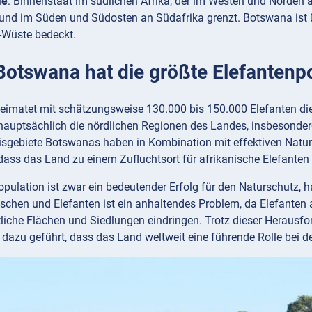
ie
: Binnenstaat im südlichen Afrika, der im Westen und Norde
nd im Süden und Südosten an Südafrika grenzt. Botswana ist ü
-Wüste bedeckt.
 Botswana hat die größte Elefantenp
imatet mit schätzungsweise 130.000 bis 150.000 Elefanten die 
 hauptsächlich die nördlichen Regionen des Landes, insbesonde
nisgebiete Botswanas haben in Kombination mit effektiven N
dass das Land zu einem Zufluchtsort für afrikanische Elefanten
pulation ist zwar ein bedeutender Erfolg für den Naturschutz, h
chen und Elefanten ist ein anhaltendes Problem, da Elefante
tliche Flächen und Siedlungen eindringen. Trotz dieser Heraus
n dazu geführt, dass das Land weltweit eine führende Rolle be