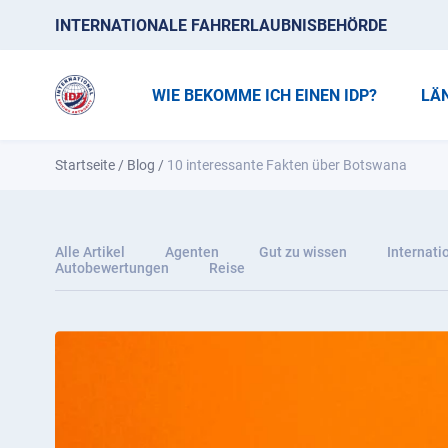
INTERNATIONALE FAHRERLAUBNISBEHÖRDE
WIE BEKOMME ICH EINEN IDP?
LÄ
Startseite
/
Blog
/
10 interessante Fakten über Botswana
Alle Artikel
Agenten
Gut zu wissen
Internati
Autobewertungen
Reise