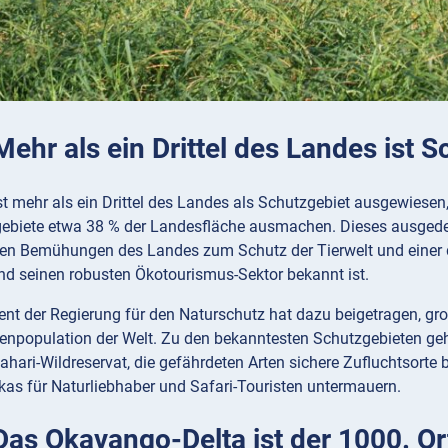
Mehr als ein Drittel des Landes ist 
t mehr als ein Drittel des Landes als Schutzgebiet ausgewiesen,
iete etwa 38 % der Landesfläche ausmachen. Dieses ausgedehn
chen Bemühungen des Landes zum Schutz der Tierwelt und einer
und seinen robusten Ökotourismus-Sektor bekannt ist.
t der Regierung für den Naturschutz hat dazu beigetragen, groß
tenpopulation der Welt. Zu den bekanntesten Schutzgebieten g
ahari-Wildreservat, die gefährdeten Arten sichere Zufluchtsorte
ikas für Naturliebhaber und Safari-Touristen untermauern.
 Das Okavango-Delta ist der 1000. O