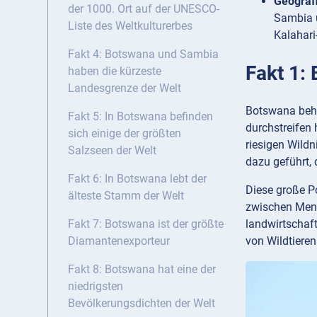
Geograf
der 1000. Ort auf der UNESCO-
Sambia u
Liste des Weltkulturerbes
Kalahari
Fakt 4: Botswana und Sambia
Fakt 1:
haben die kürzeste
Landesgrenze der Welt
Botswana behe
Fakt 5: In Botswana befinden
durchstreifen
sich einige der größten
riesigen Wild
Salzseen der Welt
dazu geführt, 
Fakt 6: In Botswana lebt der
Diese große Po
älteste Stamm der Welt
zwischen Mens
landwirtschaf
Fakt 7: Botswana ist der größte
von Wildtiere
Diamantenexporteur
Fakt 8: Botswana hat eine der
niedrigsten
Bevölkerungsdichten der Welt