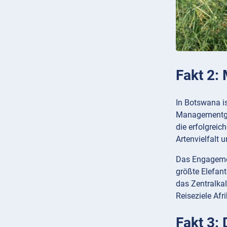
Fakt 2: 
In Botswana is
Managementgeb
die erfolgrei
Artenvielfalt 
Das Engagemen
größte Elefan
das Zentralkal
Reiseziele Afr
Fakt 3: