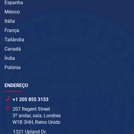
Espanha
México
Itália
França
Tailândia
Canadá
Índia
Polónia
ENDEREÇO
+1 205 855 3153
207 Regent Street
3º andar, sala, Londres
W1B 3HH, Reino Unido
1321 Upland Dr.