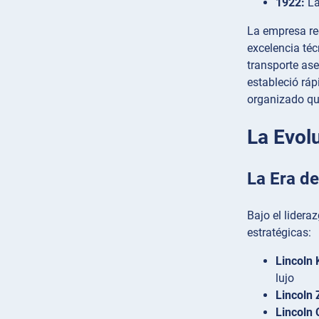
1922:
La
La empresa rec
excelencia téc
transporte ase
estableció ráp
organizado qu
La Evol
La Era de
Bajo el lidera
estratégicas:
Lincoln 
lujo
Lincoln 
Lincoln 