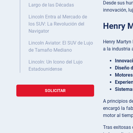
Desde sus humi
Largo de las Décadas
innovación, lu
Lincoln Entra al Mercado de
Henry M
los SUV: La Revolución del
Navigator
Henry Martyn 
Lincoln Aviator: El SUV de Lujo
a la industria
de Tamaño Mediano
Innovaci
Lincoln: Un Icono del Lujo
Diseño 
Estadounidense
Motores 
Experien
Sistema
SOLICITAR
A principios 
encargó la fab
motor al tiem
Tras exitosas