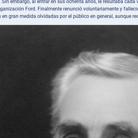
 Sin embargo, al entrar en sus ochenta años, le resultaba cada v
rganización Ford. Finalmente renunció voluntariamente y falleci
 en gran medida olvidadas por el público en general, aunque re