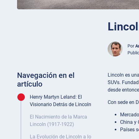
Lincol
Por
A
Publi
Navegación en el
Lincoln es un
SUVs. Fundada
artículo
desde entonce
Henry Martyn Leland: El
Con sede en D
Visionario Detrás de Lincoln
Mercado
El Nacimiento de la Marca
China y 
Lincoln (1917-1922)
Países s
La Evolución de Lincoln a lo