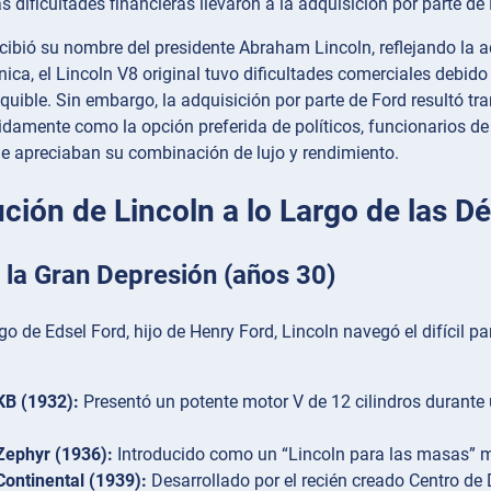
s dificultades financieras llevaron a la adquisición por parte 
ibió su nombre del presidente Abraham Lincoln, reflejando la adm
nica, el Lincoln V8 original tuvo dificultades comerciales debi
quible. Sin embargo, la adquisición por parte de Ford resultó t
idamente como la opción preferida de políticos, funcionarios de 
e apreciaban su combinación de lujo y rendimiento.
ución de Lincoln a lo Largo de las D
 la Gran Depresión (años 30)
zgo de Edsel Ford, hijo de Henry Ford, Lincoln navegó el difíci
KB (1932):
Presentó un potente motor V de 12 cilindros durante
Zephyr (1936):
Introducido como un “Lincoln para las masas” má
Continental (1939):
Desarrollado por el recién creado Centro de D