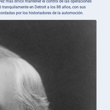
ez más difícil mantener el control de las operaciones
ó tranquilamente en Detroit a los 88 años, con sus
cordadas por los historiadores de la automoción.