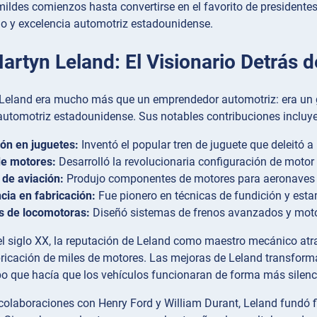
ldes comienzos hasta convertirse en el favorito de presidentes y
jo y excelencia automotriz estadounidense.
artyn Leland: El Visionario Detrás d
Leland era mucho más que un emprendedor automotriz: era un g
 automotriz estadounidense. Sus notables contribuciones incluy
ón en juguetes:
Inventó el popular tren de juguete que deleitó 
de motores:
Desarrolló la revolucionaria configuración de motor
de aviación:
Produjo componentes de motores para aeronaves b
cia en fabricación:
Fue pionero en técnicas de fundición y es
s de locomotoras:
Diseñó sistemas de frenos avanzados y moto
del siglo XX, la reputación de Leland como maestro mecánico atr
ricación de miles de motores. Las mejoras de Leland transforma
po que hacía que los vehículos funcionaran de forma más silen
 colaboraciones con Henry Ford y William Durant, Leland fundó