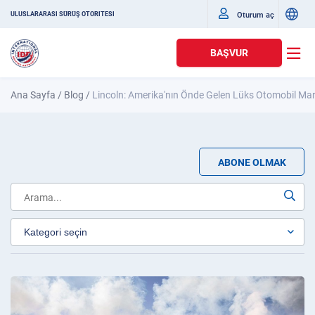
Oturum aç
ULUSLARARASI SÜRÜŞ OTORITESI
BAŞVUR
Ana Sayfa
/
Blog
/
Lincoln: Amerika'nın Önde Gelen Lüks Otomobil Ma
ABONE OLMAK