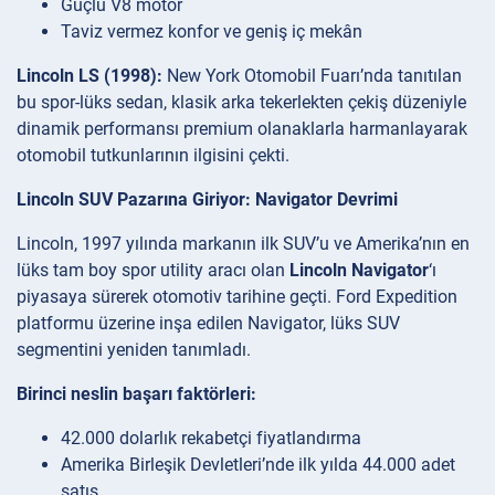
Güçlü V8 motor
Taviz vermez konfor ve geniş iç mekân
Lincoln LS (1998):
New York Otomobil Fuarı’nda tanıtılan
bu spor-lüks sedan, klasik arka tekerlekten çekiş düzeniyle
dinamik performansı premium olanaklarla harmanlayarak
otomobil tutkunlarının ilgisini çekti.
Lincoln SUV Pazarına Giriyor: Navigator Devrimi
Lincoln, 1997 yılında markanın ilk SUV’u ve Amerika’nın en
lüks tam boy spor utility aracı olan
Lincoln Navigator
‘ı
piyasaya sürerek otomotiv tarihine geçti. Ford Expedition
platformu üzerine inşa edilen Navigator, lüks SUV
segmentini yeniden tanımladı.
Birinci neslin başarı faktörleri:
42.000 dolarlık rekabetçi fiyatlandırma
Amerika Birleşik Devletleri’nde ilk yılda 44.000 adet
satış