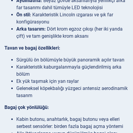
Aydınlatma:
Beyaz gövde aksanlarıyla yenilikçi arka
far tasarımı dahil tümüyle LED teknolojisi
Ön stil:
Karakteristik Lincoln ızgarası ve şık far
konfigürasyonu
Arka tasarım:
Dört krom egzoz çıkışı (her iki yanda
çift) ve tam genişlikte krom aksanı
Tavan ve bagaj özellikleri:
Sürgülü ön bölümüyle büyük panoramik açılır tavan
Karakteristik kaburgalanmayla güçlendirilmiş arka
bölüm
Ek yük taşımak için yan raylar
Geleneksel köpekbalığı yüzgeci antensiz aerodinamik
tasarım
Bagaj çok yönlülüğü:
Kabin butonu, anahtarlık, bagaj butonu veya elleri
serbest sensörler: birden fazla bagaj açma yöntemi