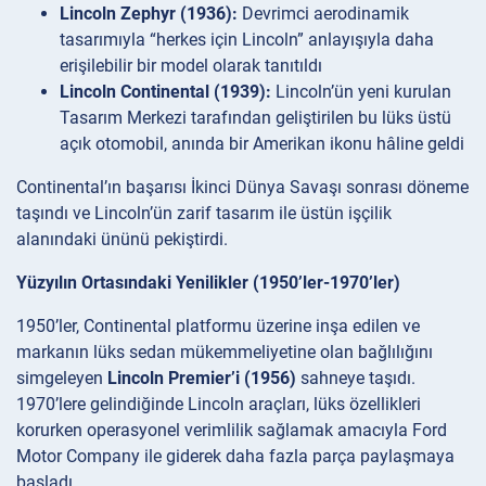
Lincoln Zephyr (1936):
Devrimci aerodinamik
tasarımıyla “herkes için Lincoln” anlayışıyla daha
erişilebilir bir model olarak tanıtıldı
Lincoln Continental (1939):
Lincoln’ün yeni kurulan
Tasarım Merkezi tarafından geliştirilen bu lüks üstü
açık otomobil, anında bir Amerikan ikonu hâline geldi
Continental’ın başarısı İkinci Dünya Savaşı sonrası döneme
taşındı ve Lincoln’ün zarif tasarım ile üstün işçilik
alanındaki ününü pekiştirdi.
Yüzyılın Ortasındaki Yenilikler (1950’ler-1970’ler)
1950’ler, Continental platformu üzerine inşa edilen ve
markanın lüks sedan mükemmeliyetine olan bağlılığını
simgeleyen
Lincoln Premier’i (1956)
sahneye taşıdı.
1970’lere gelindiğinde Lincoln araçları, lüks özellikleri
korurken operasyonel verimlilik sağlamak amacıyla Ford
Motor Company ile giderek daha fazla parça paylaşmaya
başladı.