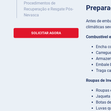
Procedimentos de
Prepara
Recuperação e Resgate Pós-
Nevasca
Antes de emba
climáticas se
SOLICITAR AGORA
Combustível e
Encha co
Carregue
Armazene
Embale b
Traga ca
Roupas de Inv
Roupas 
Jaqueta 
Botas d
Luvas qu