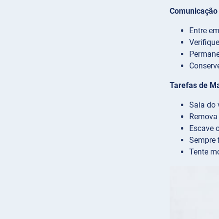
Comunicação 
Entre em
Verifiqu
Permane
Conserve
Tarefas de M
Saia do 
Remova 
Escave o
Sempre f
Tente mo