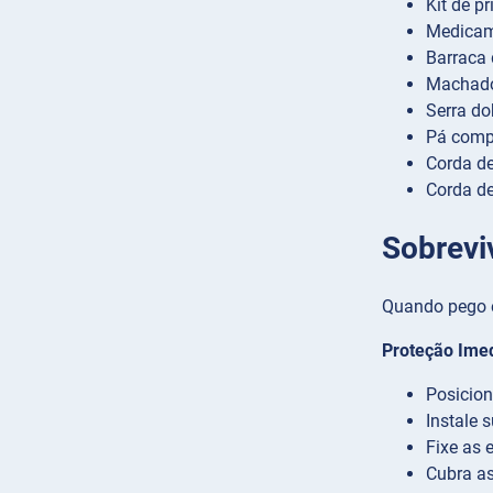
Kit de p
Medicam
Barraca 
Machado
Serra do
Pá compa
Corda de
Corda de
Sobrevi
Quando pego e
Proteção Imed
Posicion
Instale 
Fixe as
Cubra as