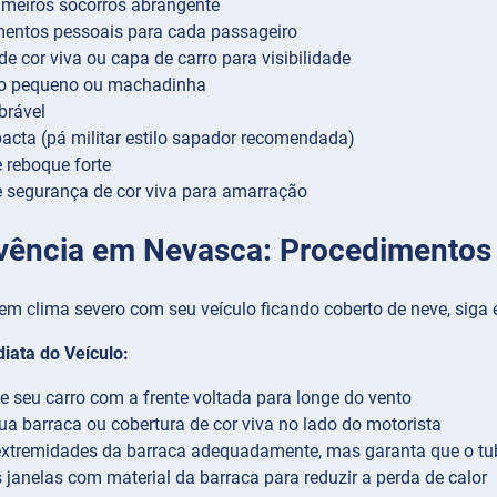
rimeiros socorros abrangente
entos pessoais para cada passageiro
de cor viva ou capa de carro para visibilidade
 pequeno ou machadinha
brável
cta (pá militar estilo sapador recomendada)
 reboque forte
 segurança de cor viva para amarração
vência em Nevasca: Procedimentos 
m clima severo com seu veículo ficando coberto de neve, siga 
iata do Veículo:
e seu carro com a frente voltada para longe do vento
sua barraca ou cobertura de cor viva no lado do motorista
 extremidades da barraca adequadamente, mas garanta que o t
 janelas com material da barraca para reduzir a perda de calor