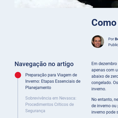
Como 
Por
B
Publi
Navegação no artigo
Em dezembro d
apenas com um
Preparação para Viagem de
abaixo de zer
Inverno: Etapas Essenciais de
congelado. Os
Planejamento
inverno.
Sobrevivência em Nevasca:
No entanto, n
Procedimentos Críticos de
de inverno ou
Segurança
inverno pode s