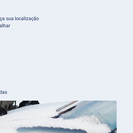
ça sua localização
falhar
odas