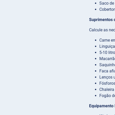
Saco de 
Cobertor
Suprimentos 
Calcule as ne
Carne en
Linguiça
5-10 lit
Macarrão
Saquinho
Faca afi
Lenços u
Fósforos
Chaleira
Fogão de
Equipamento 