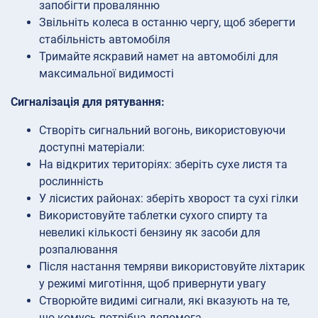
запобігти провалянню
Звільніть колеса в останню чергу, щоб зберегти
стабільність автомобіля
Тримайте яскравий намет на автомобілі для
максимальної видимості
Сигналізація для рятування:
Створіть сигнальний вогонь, використовуючи
доступні матеріали:
На відкритих територіях: зберіть сухе листя та
рослинність
У лісистих районах: зберіть хворост та сухі гілки
Використовуйте таблетки сухого спирту та
невеликі кількості бензину як засоби для
розпалювання
Після настання темряви використовуйте ліхтарик
у режимі миготіння, щоб привернути увагу
Створюйте видимі сигнали, які вказують на те,
що комусь потрібна допомога