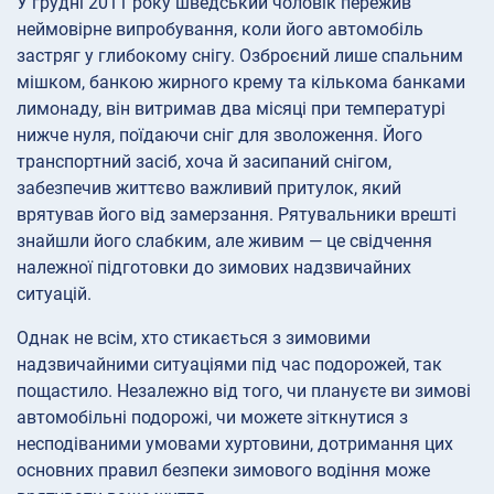
У грудні 2011 року шведський чоловік пережив
неймовірне випробування, коли його автомобіль
застряг у глибокому снігу. Озброєний лише спальним
мішком, банкою жирного крему та кількома банками
лимонаду, він витримав два місяці при температурі
нижче нуля, поїдаючи сніг для зволоження. Його
транспортний засіб, хоча й засипаний снігом,
забезпечив життєво важливий притулок, який
врятував його від замерзання. Рятувальники врешті
знайшли його слабким, але живим — це свідчення
належної підготовки до зимових надзвичайних
ситуацій.
Однак не всім, хто стикається з зимовими
надзвичайними ситуаціями під час подорожей, так
пощастило. Незалежно від того, чи плануєте ви зимові
автомобільні подорожі, чи можете зіткнутися з
несподіваними умовами хуртовини, дотримання цих
основних правил безпеки зимового водіння може