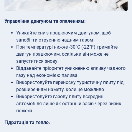
Управління двигуном та опаленням:
Уникайте сну з працюючим двигуном, щоб
запобігти отруєнню чадним газом
При температурі нижче -30°C (-22°F) тримайте
двигун працюючим, оскільки він може не
запуститися знову
Віддавайте пріоритет уникненню впливу чадного
газу над економією палива
Використовуйте переносну туристичну плиту під
розширенням намету, коли це можливо
Використовуйте газову плиту всередині
автомобіля лише як останній засіб через ризик
пожежі
Гідратація та тепло: