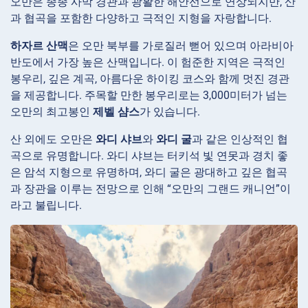
오만은 종종 사막 경관과 광활한 해안선으로 연상되지만, 산
과 협곡을 포함한 다양하고 극적인 지형을 자랑합니다.
하자르 산맥
은 오만 북부를 가로질러 뻗어 있으며 아라비아
반도에서 가장 높은 산맥입니다. 이 험준한 지역은 극적인
봉우리, 깊은 계곡, 아름다운 하이킹 코스와 함께 멋진 경관
을 제공합니다. 주목할 만한 봉우리로는 3,000미터가 넘는
오만의 최고봉인
제벨 샴스
가 있습니다.
산 외에도 오만은
와디 샤브
와
와디 굴
과 같은 인상적인 협
곡으로 유명합니다. 와디 샤브는 터키석 빛 연못과 경치 좋
은 암석 지형으로 유명하며, 와디 굴은 광대하고 깊은 협곡
과 장관을 이루는 전망으로 인해 “오만의 그랜드 캐니언”이
라고 불립니다.