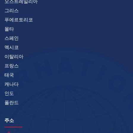
오스트레일리아
그리스
푸에르토리코
몰타
스페인
멕시코
이탈리아
프랑스
태국
캐나다
인도
폴란드
주소