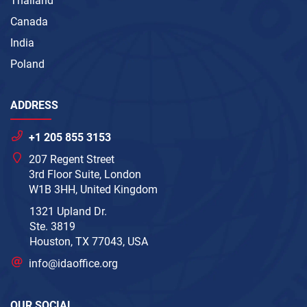
Thailand
Canada
India
Poland
ADDRESS
+1 205 855 3153
207 Regent Street
3rd Floor Suite, London
W1B 3HH, United Kingdom
1321 Upland Dr.
Ste. 3819
Houston, TX 77043, USA
info@idaoffice.org
OUR SOCIAL