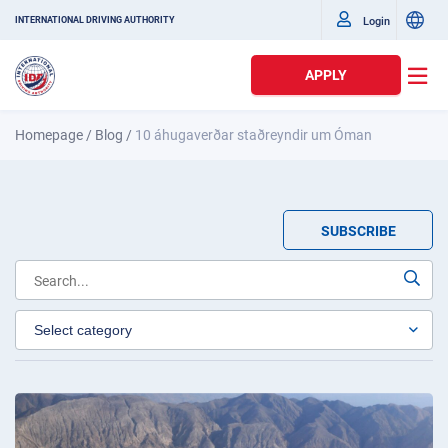
Login
INTERNATIONAL DRIVING AUTHORITY
APPLY
Homepage
/
Blog
/
10 áhugaverðar staðreyndir um Óman
SUBSCRIBE