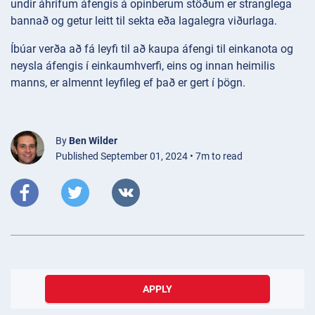
undir áhrifum áfengis á opinberum stöðum er stranglega
bannað og getur leitt til sekta eða lagalegra viðurlaga.
Íbúar verða að fá leyfi til að kaupa áfengi til einkanota og
neysla áfengis í einkaumhverfi, eins og innan heimilis
manns, er almennt leyfileg ef það er gert í þögn.
By
Ben Wilder
Published September 01, 2024 • 7m to read
APPLY