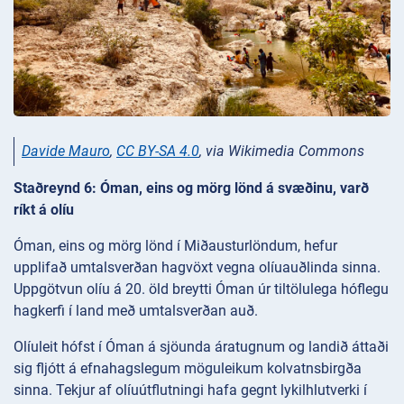
Davide Mauro
,
CC BY-SA 4.0
, via Wikimedia Commons
Staðreynd 6: Óman, eins og mörg lönd á svæðinu, varð
ríkt á olíu
Óman, eins og mörg lönd í Miðausturlöndum, hefur
upplifað umtalsverðan hagvöxt vegna olíuauðlinda sinna.
Uppgötvun olíu á 20. öld breytti Óman úr tiltölulega hóflegu
hagkerfi í land með umtalsverðan auð.
Olíuleit hófst í Óman á sjöunda áratugnum og landið áttaði
sig fljótt á efnahagslegum möguleikum kolvatnsbirgða
sinna. Tekjur af olíuútflutningi hafa gegnt lykilhlutverki í