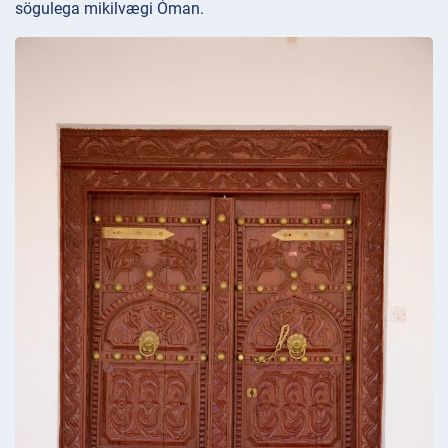
sögulega mikilvægi Óman.