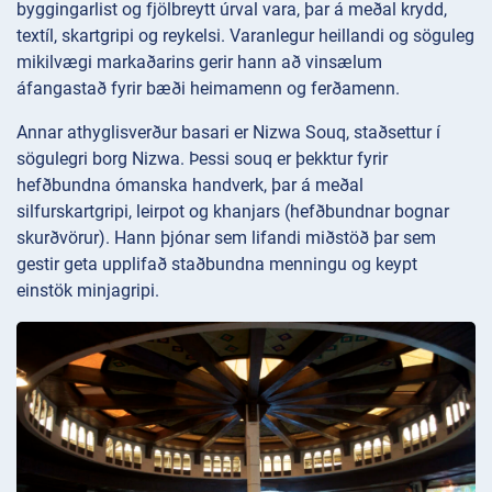
byggingarlist og fjölbreytt úrval vara, þar á meðal krydd,
textíl, skartgripi og reykelsi. Varanlegur heillandi og söguleg
mikilvægi markaðarins gerir hann að vinsælum
áfangastað fyrir bæði heimamenn og ferðamenn.
Annar athyglisverður basari er Nizwa Souq, staðsettur í
sögulegri borg Nizwa. Þessi souq er þekktur fyrir
hefðbundna ómanska handverk, þar á meðal
silfurskartgripi, leirpot og khanjars (hefðbundnar bognar
skurðvörur). Hann þjónar sem lifandi miðstöð þar sem
gestir geta upplifað staðbundna menningu og keypt
einstök minjagripi.