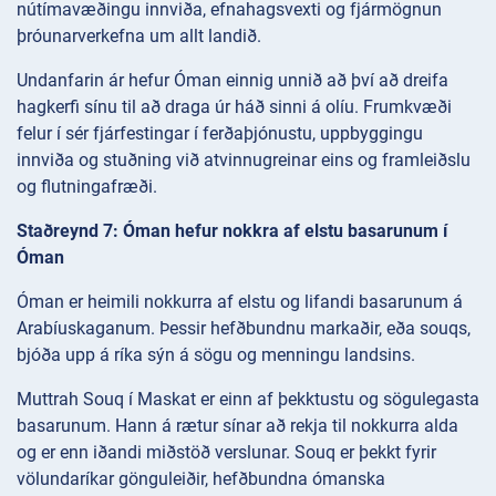
nútímavæðingu innviða, efnahagsvexti og fjármögnun
þróunarverkefna um allt landið.
Undanfarin ár hefur Óman einnig unnið að því að dreifa
hagkerfi sínu til að draga úr háð sinni á olíu. Frumkvæði
felur í sér fjárfestingar í ferðaþjónustu, uppbyggingu
innviða og stuðning við atvinnugreinar eins og framleiðslu
og flutningafræði.
Staðreynd 7: Óman hefur nokkra af elstu basarunum í
Óman
Óman er heimili nokkurra af elstu og lifandi basarunum á
Arabíuskaganum. Þessir hefðbundnu markaðir, eða souqs,
bjóða upp á ríka sýn á sögu og menningu landsins.
Muttrah Souq í Maskat er einn af þekktustu og sögulegasta
basarunum. Hann á rætur sínar að rekja til nokkurra alda
og er enn iðandi miðstöð verslunar. Souq er þekkt fyrir
völundaríkar gönguleiðir, hefðbundna ómanska