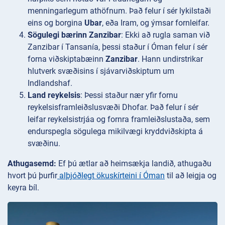
menningarlegum athöfnum. Það felur í sér lykilstaði
eins og borgina
Ubar
, eða Iram, og ýmsar fornleifar.
Sögulegi bærinn Zanzibar
: Ekki að rugla saman við
Zanzibar í Tansanía, þessi staður í Óman felur í sér
forna viðskiptabæinn
Zanzibar
. Hann undirstrikar
hlutverk svæðisins í sjávarviðskiptum um
Indlandshaf.
Land reykelsis
: Þessi staður nær yfir fornu
reykelsisframleiðslusvæði Dhofar. Það felur í sér
leifar reykelsistrjáa og fornra framleiðslustaða, sem
endurspegla sögulega mikilvægi kryddviðskipta á
svæðinu.
Athugasemd:
Ef þú ætlar að heimsækja landið, athugaðu
hvort þú þurfir
alþjóðlegt ökuskírteini í Óman
til að leigja og
keyra bíl.