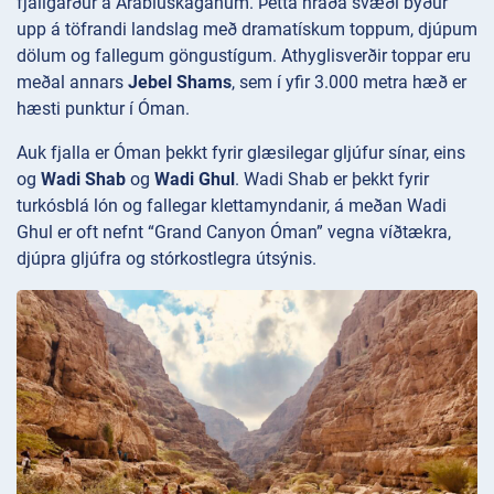
fjallgarður á Arabíuskaganum. Þetta hraða svæði býður
upp á töfrandi landslag með dramatískum toppum, djúpum
dölum og fallegum göngustígum. Athyglisverðir toppar eru
meðal annars
Jebel Shams
, sem í yfir 3.000 metra hæð er
hæsti punktur í Óman.
Auk fjalla er Óman þekkt fyrir glæsilegar gljúfur sínar, eins
og
Wadi Shab
og
Wadi Ghul
. Wadi Shab er þekkt fyrir
turkósblá lón og fallegar klettamyndanir, á meðan Wadi
Ghul er oft nefnt “Grand Canyon Óman” vegna víðtækra,
djúpra gljúfra og stórkostlegra útsýnis.