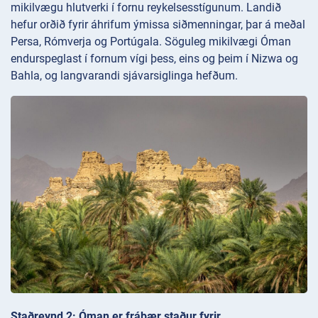
mikilvægu hlutverki í fornu reykelsesstígunum. Landið
hefur orðið fyrir áhrifum ýmissa siðmenningar, þar á meðal
Persa, Rómverja og Portúgala. Söguleg mikilvægi Óman
endurspeglast í fornum vígi þess, eins og þeim í Nizwa og
Bahla, og langvarandi sjávarsiglinga hefðum.
Staðreynd 2: Óman er frábær staður fyrir