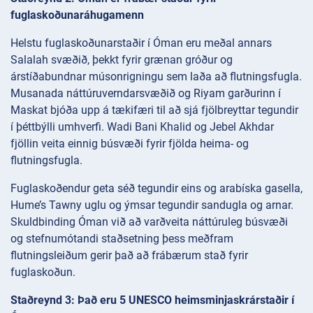
fuglaskoðunaráhugamenn
Helstu fuglaskoðunarstaðir í Óman eru meðal annars
Salalah svæðið, þekkt fyrir grænan gróður og
árstíðabundnar músonrigningu sem laða að flutningsfugla.
Musanada náttúruverndarsvæðið og Riyam garðurinn í
Maskat bjóða upp á tækifæri til að sjá fjölbreyttar tegundir
í þéttbýlli umhverfi. Wadi Bani Khalid og Jebel Akhdar
fjöllin veita einnig búsvæði fyrir fjölda heima- og
flutningsfugla.
Fuglaskoðendur geta séð tegundir eins og arabíska gasella,
Hume’s Tawny uglu og ýmsar tegundir sandugla og arnar.
Skuldbinding Óman við að varðveita náttúruleg búsvæði
og stefnumótandi staðsetning þess meðfram
flutningsleiðum gerir það að frábærum stað fyrir
fuglaskoðun.
Staðreynd 3: Það eru 5 UNESCO heimsminjaskrárstaðir í