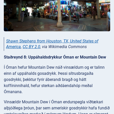
Shawn Stephens from Houston, TX, United States of
America
,
CC BY 2.0
, via Wikimedia Commons
Staðreynd 8: Uppáhaldsdrykkur Óman er Mountain Dew
Í Óman hefur Mountain Dew náð vinsældum og er talinn
einn af uppáhalds gosadrykk. Þessi sítrusbragaða
gosdrykki, þekktur fyrir áberandi bragð og hátt
koffíninnihald, hefur sterkan aðdáendahóp meðal
Ómanana.
Vinsældir Mountain Dew í Óman endurspegla víðtækari
alþjóðlega þróun, þar sem amerískir gosdrykkir hafa fundið