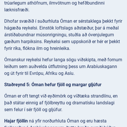
trúarlegum athöfnum, ilmvötnum og hefðbundinni
læknisfræði.
Dhofar svæðið í suðurhluta Óman er sérstaklega þekkt fyrir
hágæða reykelsi. Einstök loftslags aðstæður, þar á meðal
árstíðabundnar músonrigningu, stuðla að óvenjulegum
gæðum harpiksins. Reykelsi sem uppskorið er hér er þekkt
fyrir ríka, flókna ilm og hreinleika.
Ómanskur reykelsi hefur langa sögu viðskipta, með fornum
leiðum sem auðvelda útflutning þess um Arabíuskagann
og út fyrir til Evrópu, Afríku og Asíu.
Staðreynd 5: Óman hefur fjöll og margar gljúfur
Óman er oft tengt við eyðimörk og víðtæka strandlínu, en
það státar einnig af fjölbreyttu og dramatísku landslagi
sem felur í sér fjöll og gljúfur.
Hajar fjöllin
ná yfir norðurhluta Óman og eru hæsta