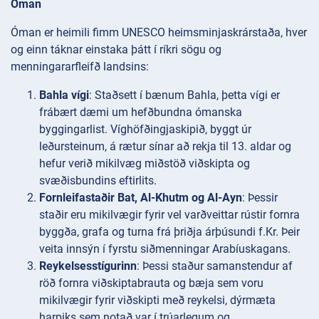
Óman
Óman er heimili fimm UNESCO heimsminjaskrárstaða, hver
og einn táknar einstaka þátt í ríkri sögu og
menningararfleifð landsins:
Bahla vígi
: Staðsett í bænum Bahla, þetta vígi er
frábært dæmi um hefðbundna ómanska
byggingarlist. Víghöfðingjaskipið, byggt úr
leðursteinum, á rætur sínar að rekja til 13. aldar og
hefur verið mikilvæg miðstöð viðskipta og
svæðisbundins eftirlits.
Fornleifastaðir Bat, Al-Khutm og Al-Ayn
: Þessir
staðir eru mikilvægir fyrir vel varðveittar rústir fornra
byggða, grafa og turna frá þriðja árþúsundi f.Kr. Þeir
veita innsýn í fyrstu siðmenningar Arabíuskagans.
Reykelsesstígurinn
: Þessi staður samanstendur af
röð fornra viðskiptabrauta og bæja sem voru
mikilvægir fyrir viðskipti með reykelsi, dýrmæta
harpiks sem notað var í trúarlegum og