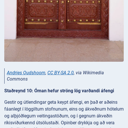
Andries Oudshoorn
,
CC BY-SA 2.0
, via Wikimedia
Commons
Staðreynd 10: Óman hefur ströng lög varðandi áfengi
Gestir og útlendingar geta keypt áfengi, en það er aðeins
fáanlegt í löggiltum stofnunum, eins og ákveðnum hótelum
og alþjóðlegum veitingastöðum, og í gegnum ákveðin
ríkisviðurkennd útsölustaði. Opinber drykkja og að vera