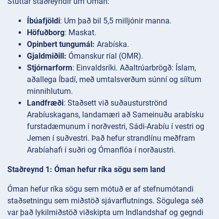
Stuttar staðreyndir um Óman:
Íbúafjöldi
: Um það bil 5,5 milljónir manna.
Höfuðborg
: Maskat.
Opinbert tungumál:
Arabíska.
Gjaldmiðill:
Ómanskur ríal (OMR).
Stjórnarform
: Einvaldsríki. Aðaltrúarbrögð: Íslam,
aðallega Íbadí, með umtalsverðum súnní og síítum
minnihlutum.
Landfræði
: Staðsett við suðausturströnd
Arabíuskagans, landamæri að Sameinuðu arabísku
furstadæmunum í norðvestri, Sádi-Arabíu í vestri og
Jemen í suðvestri. Það hefur strandlínu meðfram
Arabíahafi í suðri og Ómanflóa í norðaustri.
Staðreynd 1: Óman hefur ríka sögu sem land
Óman hefur ríka sögu sem mótuð er af stefnumótandi
staðsetningu sem miðstöð sjávarflutnings. Sögulega séð
var það lykilmiðstöð viðskipta um Indlandshaf og gegndi