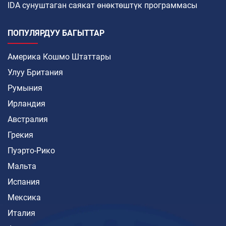
IDA сунуштаган саякат өнөктөштүк программасы
ПОПУЛЯРДУУ БАГЫТТАР
Америка Кошмо Штаттары
Улуу Британия
Румыния
Ирландия
Австралия
Грекия
Пуэрто-Рико
Мальта
Испания
Мексика
Италия