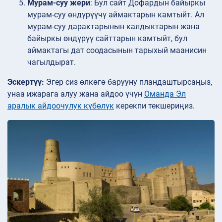
Мурам-суу жери
: Бул сайт Дофардын байыркы
мурам-суу өндүрүүчү аймактарын камтыйт. Ал
мурам-суу дарактарынын калдыктарын жана
байыркы өндүрүү сайттарын камтыйт, бул
аймактагы дат соодасынын тарыхый маанисин
чагылдырат.
Эскертүү:
Эгер сиз өлкөгө барууну пландаштырсаңыз,
унаа ижарага алуу жана айдоо үчүн
Оманда Эл
аралык айдоочулук күбөлүк
керекпи текшериңиз.