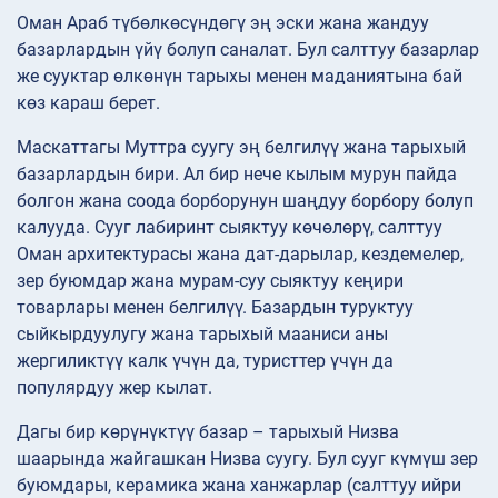
Оман Араб түбөлкөсүндөгү эң эски жана жандуу
базарлардын үйү болуп саналат. Бул салттуу базарлар
же сууктар өлкөнүн тарыхы менен маданиятына бай
көз караш берет.
Маскаттагы Муттра суугу эң белгилүү жана тарыхый
базарлардын бири. Ал бир нече кылым мурун пайда
болгон жана соода борборунун шаңдуу борбору болуп
калууда. Сууг лабиринт сыяктуу көчөлөрү, салттуу
Оман архитектурасы жана дат-дарылар, кездемелер,
зер буюмдар жана мурам-суу сыяктуу кеңири
товарлары менен белгилүү. Базардын туруктуу
сыйкырдуулугу жана тарыхый мааниси аны
жергиликтүү калк үчүн да, туристтер үчүн да
популярдуу жер кылат.
Дагы бир көрүнүктүү базар – тарыхый Низва
шаарында жайгашкан Низва суугу. Бул сууг күмүш зер
буюмдары, керамика жана ханжарлар (салттуу ийри