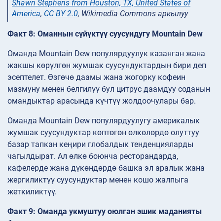
Shawn Stephens from Houston, TX, United States of
America
,
CC BY 2.0
, Wikimedia Commons аркылуу
Факт 8: Оманнын сүйүктүү суусундугу Mountain Dew
Оманда Mountain Dew популярдуулук казанган жана
жакшы көрүлгөн жумшак суусундуктардын бири деп
эсептелет. Өзгөчө даамы жана жогорку кофеин
мазмуну менен белгилүү бул цитрус даамдуу соданын
омандыктар арасында күчтүү жолдоочулары бар.
Оманда Mountain Dew популярдуулугу америкалык
жумшак суусундуктар көптөгөн өлкөлөрдө олуттуу
базар тапкан кеңири глобалдык тенденцияларды
чагылдырат. Ал өлкө боюнча ресторандарда,
кафелерде жана дүкөндөрдө башка эл аралык жана
жергиликтүү суусундуктар менен кошо жалпыга
жеткиликтүү.
Факт 9: Оманда укмуштуу оюлган эшик маданияты