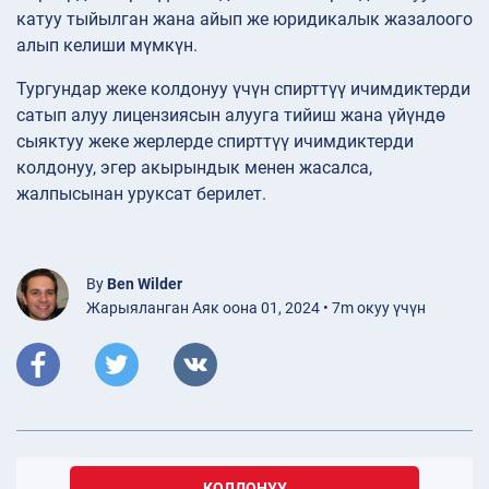
катуу тыйылган жана айып же юридикалык жазалоого
алып келиши мүмкүн.
Тургундар жеке колдонуу үчүн спирттүү ичимдиктерди
сатып алуу лицензиясын алууга тийиш жана үйүндө
сыяктуу жеке жерлерде спирттүү ичимдиктерди
колдонуу, эгер акырындык менен жасалса,
жалпысынан уруксат берилет.
By
Ben Wilder
Жарыяланган Аяк оона 01, 2024 • 7m окуу үчүн
КОЛДОНУУ