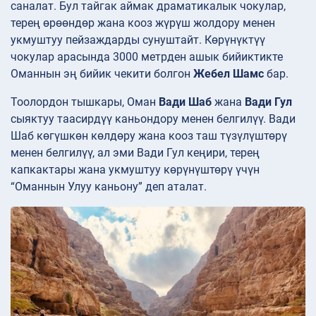
саналат. Бул тайгак аймак драматикалык чокулар,
терең өрөөндөр жана кооз жүрүш жолдору менен
укмуштуу пейзаждарды сунуштайт. Көрүнүктүү
чокулар арасында 3000 метрден ашык бийиктикте
Оманнын эң бийик чекити болгон
Жебел Шамс
бар.
Тоолордон тышкары, Оман
Вади Шаб
жана
Вади Гул
сыяктуу таасирдүү каньондору менен белгилүү. Вади
Шаб көгүшкөн көлдөру жана кооз таш түзүлүштөрү
менен белгилүү, ал эми Вади Гул кеңири, терең
капкактары жана укмуштуу көрүнүштөрү үчүн
“Оманнын Улуу каньону” деп аталат.