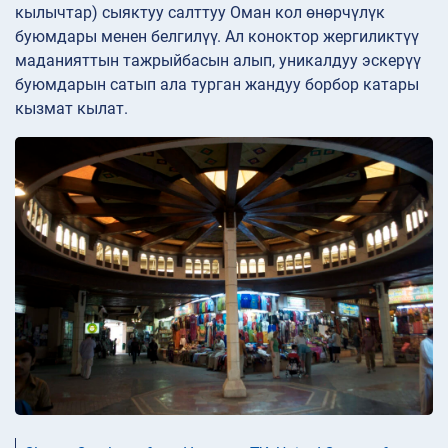
кылычтар) сыяктуу салттуу Оман кол өнөрчүлүк
буюмдары менен белгилүү. Ал коноктор жергиликтүү
маданияттын тажрыйбасын алып, уникалдуу эскерүү
буюмдарын сатып ала турган жандуу борбор катары
кызмат кылат.