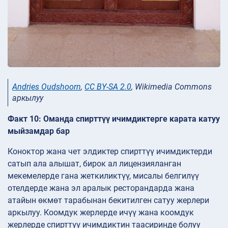
Andries Oudshoorn
,
CC BY-SA 2.0
, Wikimedia Commons
аркылуу
Факт 10: Оманда спирттүү ичимдиктерге карата катуу
мыйзамдар бар
Коноктор жана чет элдиктер спирттүү ичимдиктерди
сатып ала алышат, бирок ал лицензияланган
мекемелерде гана жеткиликтүү, мисалы белгилүү
отелдерде жана эл аралык ресторандарда жана
атайын өкмөт тарабынан бекитилген сатуу жерлери
аркылуу. Коомдук жерлерде ичүү жана коомдук
жерлерде спирттүү ичимдиктин таасиринде болуу