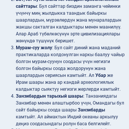
сайттары
: Бул сайттар биздин заманга чейинки
үчүнчү миң жылдыкка таандык байыркы
шаарлардын, мүрзөлөрдүн жана мунаралардын
жакшы сакталган калдыктары менен маанилүү.
Алар Араб түбөлкөсүнүн эрте цивилизациялары
жөнүндө түшүнүк беришет.
Мурам-суу жолу
: Бул сайт диний жана маданий
практикаларда колдонулган наркы баалуу чайыр
болгон мурам-суунун соодасы үчүн негизги
болгон байыркы соода жолдорунун жана
шаарлардын сериясын камтыйт. Ал
Убар
же
Ирам шаары жана ар кандай археологиялык
калдыктар сыяктуу негизги жерлерди камтыйт.
Занзибардын тарыхый шаары
: Танзаниядагы
Занзибар менен алаштырбоо үчүн, Омандагы бул
сайт байыркы соода шаары
Занзибарды
камтыйт. Ал аймактын Индий океаны аркылуу
деңиз соодасындагы ролун баса белгилейт.