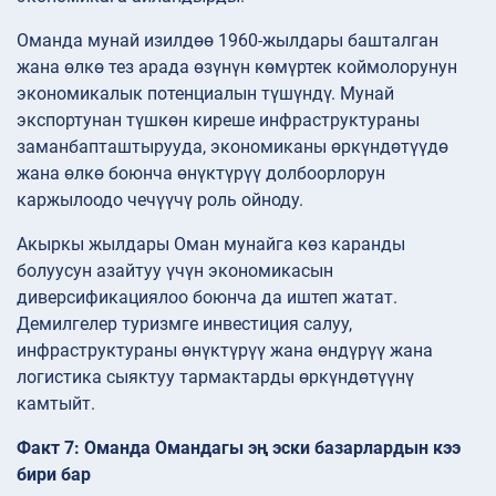
Оманда мунай изилдөө 1960-жылдары башталган
жана өлкө тез арада өзүнүн көмүртек коймолорунун
экономикалык потенциалын түшүндү. Мунай
экспортунан түшкөн киреше инфраструктураны
заманбапташтырууда, экономиканы өркүндөтүүдө
жана өлкө боюнча өнүктүрүү долбоорлорун
каржылоодо чечүүчү роль ойноду.
Акыркы жылдары Оман мунайга көз каранды
болуусун азайтуу үчүн экономикасын
диверсификациялоо боюнча да иштеп жатат.
Демилгелер туризмге инвестиция салуу,
инфраструктураны өнүктүрүү жана өндүрүү жана
логистика сыяктуу тармактарды өркүндөтүүнү
камтыйт.
Факт 7: Оманда Омандагы эң эски базарлардын кээ
бири бар