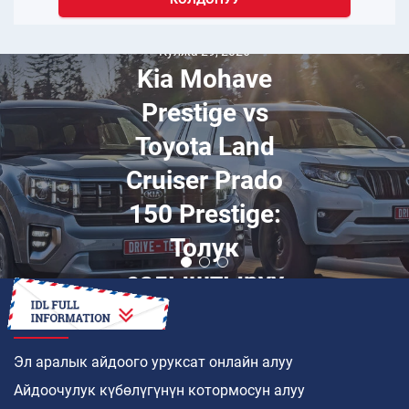
Кулжа 29, 2026
Kia Mohave
Prestige vs
Toyota Land
Cruiser Prado
150 Prestige:
Толук
салыштыруу
КАНТИП
Эл аралык айдоого уруксат онлайн алуу
Айдоочулук күбөлүгүнүн котормосун алуу