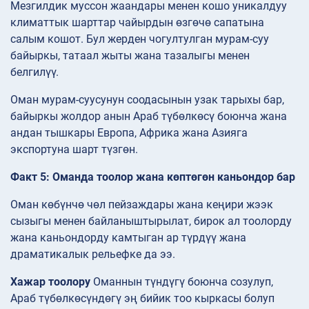
Мезгилдик муссон жаандары менен кошо уникалдуу
климаттык шарттар чайырдын өзгөчө сапатына
салым кошот. Бул жерден чогултулган мурам-суу
байыркы, татаал жыты жана тазалыгы менен
белгилүү.
Оман мурам-суусунун соодасынын узак тарыхы бар,
байыркы жолдор анын Араб түбөлкөсү боюнча жана
андан тышкары Европа, Африка жана Азияга
экспортуна шарт түзгөн.
Факт 5: Оманда тоолор жана көптөгөн каньондор бар
Оман көбүнчө чөл пейзаждары жана кеңири жээк
сызыгы менен байланыштырылат, бирок ал тоолорду
жана каньондорду камтыган ар түрдүү жана
драматикалык рельефке да ээ.
Хажар тоолору
Оманнын түндүгү боюнча созулуп,
Араб түбөлкөсүндөгү эң бийик тоо кыркасы болуп