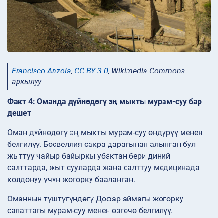
Francisco Anzola
,
CC BY 3.0
, Wikimedia Commons
аркылуу
Факт 4: Оманда дүйнөдөгү эң мыкты мурам-суу бар
дешет
Оман дүйнөдөгү эң мыкты мурам-суу өндүрүү менен
белгилүү. Босвеллия сакра дарагынан алынган бул
жыттуу чайыр байыркы убактан бери диний
салттарда, жыт сууларда жана салттуу медицинада
колдонуу үчүн жогорку бааланган.
Оманнын түштүгүндөгү Дофар аймагы жогорку
сапаттагы мурам-суу менен өзгөчө белгилүү.