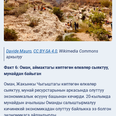
Davide Mauro
,
CC BY-SA 4.0
, Wikimedia Commons
аркылуу
Факт 6: Оман, аймактагы көптөгөн өлкөлөр сыяктуу,
мунайдан байыган
Оман, Жакынкы Чыгыштагы көптөгөн өлкөлөр
сыяктуу, мунай ресурстарынын аркасында олуттуу
экономикалык өсүүнү башынан кечирди. 20-кылымда
мунайдын ачылышы Оманды салыштырмалуу
кичинекей экономикадан олуттуу байлыкка ээ болгон
экономикага айландырды.