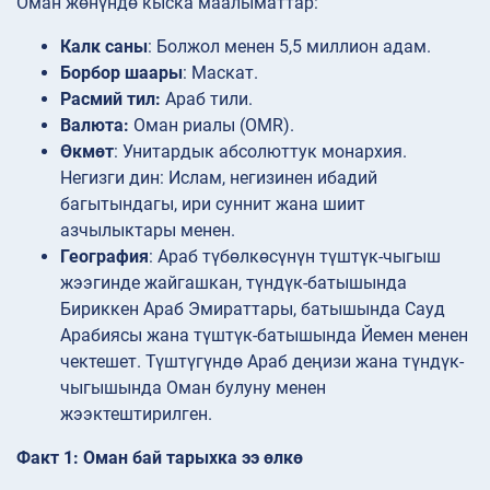
Оман жөнүндө кыска маалыматтар:
Калк саны
: Болжол менен 5,5 миллион адам.
Борбор шаары
: Маскат.
Расмий тил:
Араб тили.
Валюта:
Оман риалы (OMR).
Өкмөт
: Унитардык абсолюттук монархия.
Негизги дин: Ислам, негизинен ибадий
багытындагы, ири суннит жана шиит
азчылыктары менен.
География
: Араб түбөлкөсүнүн түштүк-чыгыш
жээгинде жайгашкан, түндүк-батышында
Бириккен Араб Эмираттары, батышында Сауд
Арабиясы жана түштүк-батышында Йемен менен
чектешет. Түштүгүндө Араб деңизи жана түндүк-
чыгышында Оман булуну менен
жээктештирилген.
Факт 1: Оман бай тарыхка ээ өлкө