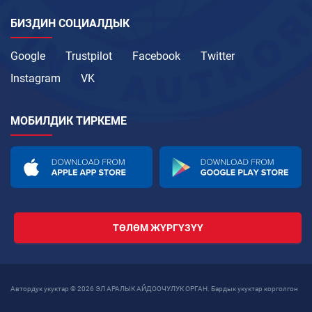
БИЗДИН СОЦИАЛДЫК
Google
Trustpilot
Facebook
Twitter
Instagram
VK
МОБИЛДИК ТИРКЕМЕ
ТӨЛӨМ ЖҮРГҮЗҮҮ
Автордук укуктар © 2026 ЭЛ АРАЛЫК АЙДООЧУЛУК ОРГАН. Бардык укуктар корголгон