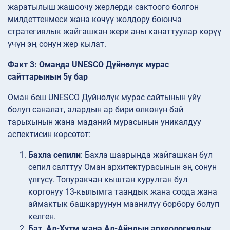
жаратылыш жашоочу жерлерди сактоого болгон
милдеттенмеси жана көчүү жолдору боюнча
стратегиялык жайгашкан жери аны канаттуулар көрүү
үчүн эң сонун жер кылат.
Факт 3: Оманда UNESCO Дүйнөлүк мурас
сайттарынын 5ү бар
Оман беш UNESCO Дүйнөлүк мурас сайтынын үйү
болуп саналат, алардын ар бири өлкөнүн бай
тарыхынын жана маданий мурасынын уникалдуу
аспектисин көрсөтөт:
Бахла сепили
: Бахла шаарында жайгашкан бул
сепил салттуу Оман архитектурасынын эң сонун
үлгүсү. Топуракчан кыштан курулган бул
коргонуу 13-кылымга таандык жана соода жана
аймактык башкаруунун маанилүү борбору болуп
келген.
Бат, Ал-Хутм жана Ал-Айндын археологиялык