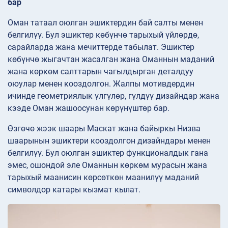
бар
Оман татаал оюлган эшиктердин бай салты менен
белгилүү. Бул эшиктер көбүнчө тарыхый үйлөрдө,
сарайларда жана мечиттерде табылат. Эшиктер
көбүнчө жыгачтан жасалган жана Оманнын маданий
жана көркөм салттарын чагылдырган деталдуу
оюулар менен кооздолгон. Жалпы мотивдердин
ичинде геометриялык үлгүлөр, гүлдүү дизайндар жана
кээде Оман жашоосунан көрүнүштөр бар.
Өзгөчө жээк шаары Маскат жана байыркы Низва
шаарынын эшиктери кооздолгон дизайндары менен
белгилүү. Бул оюлган эшиктер функционалдык гана
эмес, ошондой эле Оманнын көркөм мурасын жана
тарыхый маанисин көрсөткөн маанилүү маданий
символдор катары кызмат кылат.