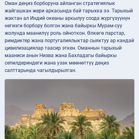
Оман деңиз борборуна айланган стратегиялык
жайгашкан жери аркасында бай тарыхка ээ. Тарыхый
жактан ал Индий океаны аркылуу соода жүргүзүүнүн
негизги борбору болгон жана байыркы Мурам-суу
жолунда маанилүү роль ойноткон. Өлкөгө парстар,
римдиктер жана португалиялыктар сыяктуу ар кандай
цивилизациялар таасир эткен. Оманнын тарыхый
мааниси анын Низва жана Бахладагы байыркы
сепилдериндеги жана узак мөөнөттүү деңиз
салттарында чагылдырылган.