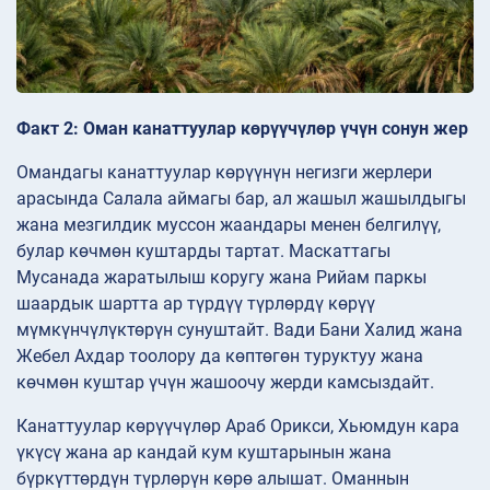
Факт 2: Оман канаттуулар көрүүчүлөр үчүн сонун жер
Омандагы канаттуулар көрүүнүн негизги жерлери
арасында Салала аймагы бар, ал жашыл жашылдыгы
жана мезгилдик муссон жаандары менен белгилүү,
булар көчмөн куштарды тартат. Маскаттагы
Мусанада жаратылыш коругу жана Рийам паркы
шаардык шартта ар түрдүү түрлөрдү көрүү
мүмкүнчүлүктөрүн сунуштайт. Вади Бани Халид жана
Жебел Ахдар тоолору да көптөгөн туруктуу жана
көчмөн куштар үчүн жашоочу жерди камсыздайт.
Канаттуулар көрүүчүлөр Араб Орикси, Хьюмдун кара
үкүсү жана ар кандай кум куштарынын жана
бүркүттөрдүн түрлөрүн көрө алышат. Оманнын