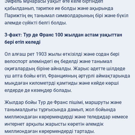
Эйфель мұнарасы уақыт өте келе біртіндеп
қабылданып, тәрипке ие болды және ақырында
Парижтің ең танымал символдарының бірі және бүкіл
әлемде сүйікті белгі болды.
3-факт: Тур де Франс 100 жылдан астам уақыттан
бері өтіп келеді
Ол алғаш рет 1903 жылы өткізілді және содан бері
велоспорт әлеміндегі ең беделді және танымал
оқиғалардың біріне айналды. Жарыс әдетте шілдеде
үш апта бойы өтіп, Францияның әртүрлі аймақтарында
мыңдаған километрді қамтиды және кейде көрші
елдерде де кезеңдер болады.
Жылдар бойы Тур де Франс пішімі, маршруты және
танымалдығы тұрғысында дамып, жол бойында
миллиондаған көрермендерді және теледидар немесе
интернет арқылы жарысты көретін әлемдік
миллиондаған көрермендерді тартады.