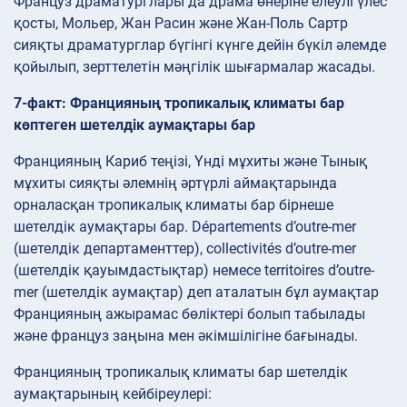
Француз драматурглары да драма өнеріне елеулі үлес
қосты, Мольер, Жан Расин және Жан-Поль Сартр
сияқты драматурглар бүгінгі күнге дейін бүкіл әлемде
қойылып, зерттелетін мәңгілік шығармалар жасады.
7-факт: Францияның тропикалық климаты бар
көптеген шетелдік аумақтары бар
Францияның Кариб теңізі, Үнді мұхиты және Тынық
мұхиты сияқты әлемнің әртүрлі аймақтарында
орналасқан тропикалық климаты бар бірнеше
шетелдік аумақтары бар. Départements d’outre-mer
(шетелдік департаменттер), collectivités d’outre-mer
(шетелдік қауымдастықтар) немесе territoires d’outre-
mer (шетелдік аумақтар) деп аталатын бұл аумақтар
Францияның ажырамас бөліктері болып табылады
және француз заңына мен әкімшілігіне бағынады.
Францияның тропикалық климаты бар шетелдік
аумақтарының кейбіреулері: