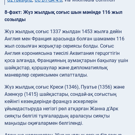
8-факт: Жүз жылдық соғыс шын мәнінде 116 жыл
созылды
Жүз жылдық соғыс 1337 жылдан 1453 жылға дейін
Англия мен Франция арасында болған шамамен 116
жыл созылған жорықтар сериясы болды. Соғыс
Англия корониясына тиесілі Аквитания герцогтігін
қоса алғанда, Францияның аумақтарын бақылау үшін
шайқастар, қоршаулар және дипломатиялық
маневрлер сериясымен сипатталды.
Жүз жылдық соғыс Креси (1346), Пуатье (1356) және
Азенкур (1415) шайқастары, сондай-ақ соғыстың
кейінгі кезеңдерінде француз әскерлерін
ұйымдастыруда негізгі рөл атқарған Жанна д’Арк
сияқты белгілі тұлғалардың араласуы сияқты
маңызды оқиғалармен белгіленді.