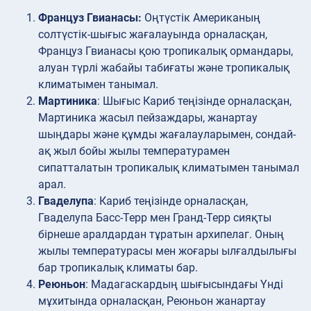
Француз Гвианасы:
Оңтүстік Американың
солтүстік-шығыс жағалауында орналасқан,
Француз Гвианасы қою тропикалық ормандары,
алуан түрлі жабайы табиғаты және тропикалық
климатымен танымал.
Мартиника
: Шығыс Кариб теңізінде орналасқан,
Мартиника жасыл пейзаждары, жанартау
шыңдары және құмды жағалауларымен, сондай-
ақ жыл бойы жылы температурамен
сипатталатын тропикалық климатымен танымал
арал.
Гваделупа
: Кариб теңізінде орналасқан,
Гваделупа Басс-Терр мен Гранд-Терр сияқты
бірнеше аралдардан тұратын архипелаг. Оның
жылы температурасы мен жоғары ылғалдылығы
бар тропикалық климаты бар.
Реюньон
: Мадагаскардың шығысындағы Үнді
мұхитында орналасқан, Реюньон жанартау