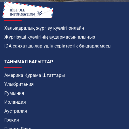
ҚАЛАЙ
Халықаралық жүргізу куәлігі онлайн
Жүргізуші куәлігінің аудармасын алыңыз
IDA саяхатшылар үшін серіктестік бағдарламасы
ТАНЫМАЛ БАҒЫТТАР
Америка Құрама Штаттары
Ұлыбритания
Румыния
Ирландия
Аустралия
Грекия
Пуэрто-Рико