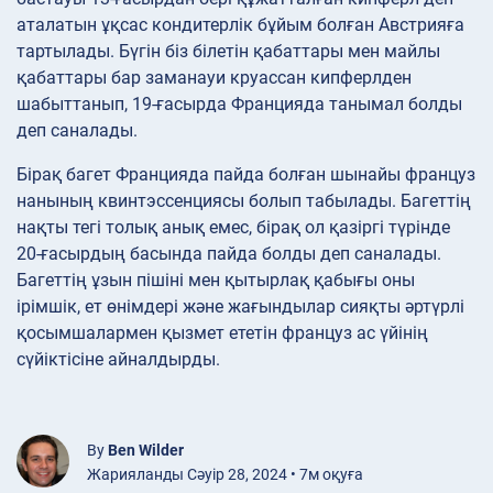
аталатын ұқсас кондитерлік бұйым болған Австрияға
тартылады. Бүгін біз білетін қабаттары мен майлы
қабаттары бар заманауи круассан кипферлден
шабыттанып, 19-ғасырда Францияда танымал болды
деп саналады.
Бірақ багет Францияда пайда болған шынайы француз
нанының квинтэссенциясы болып табылады. Багеттің
нақты тегі толық анық емес, бірақ ол қазіргі түрінде
20-ғасырдың басында пайда болды деп саналады.
Багеттің ұзын пішіні мен қытырлақ қабығы оны
ірімшік, ет өнімдері және жағындылар сияқты әртүрлі
қосымшалармен қызмет ететін француз ас үйінің
сүйіктісіне айналдырды.
By
Ben Wilder
Жарияланды Сәуір 28, 2024 • 7м оқуға