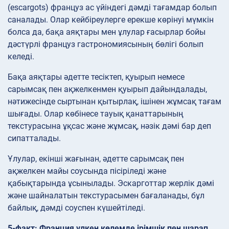
(escargots) француз ас үйіндегі дәмді тағамдар болып
саналады. Олар кейбіреулерге ерекше көрінуі мүмкін
болса да, бақа аяқтары мен ұлулар ғасырлар бойы
дәстүрлі француз гастрономиясының бөлігі болып
келеді.
Бақа аяқтары әдетте тесіктеп, қуырып немесе
сарымсақ пен ақжелкенмен қуырып дайындалады,
нәтижесінде сыртынан қытырлақ, ішінен жұмсақ тағам
шығады. Олар көбінесе тауық қанаттарының
текстурасына ұқсас және жұмсақ, нәзік дәмі бар деп
сипатталады.
Ұлулар, екінші жағынан, әдетте сарымсақ пен
ақжелкен майы соусында пісіріледі және
қабықтарында ұсынылады. Эскарготтар жерлік дәмі
және шайналатын текстурасымен бағаланады, бұл
байлық, дәмді соуспен күшейтіледі.
5-факт: Франция үлкен көлемде ірімшік пен шарап