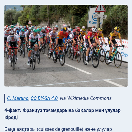
C. Martino
,
CC BY-SA 4.0
, via Wikimedia Commons
4-факт: Француз тағамдарына бақалар мен ұлулар
кіреді
Бақа аяқтары (cuisses de grenouille) және ұлулар