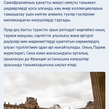
Самофракияның қанатты жеңісі сияқты танымал
шедеврлерді қоса алғанда, кең өнер коллекцияларын
тамашалау үшін келген әлемнің түкпір-түкпірінен
миллиондаған келушілерді тартады.
Лувр-дің басты туристік орын ретіндегі мәртебесі оның
тарихи маңызы, сәулеттік ұлылығы және әртүрлі
дәуірлер мен мәдениеттерді қамтитын көрмелердің
алуан түрлілігімен одан әрі нығайтылады. Оның Париж
жүрегіндегі, Сена өзені жағасындағы орталық
орналасуы да Франция астанасына келушілер
арасында танымалдығына ықпал етеді.