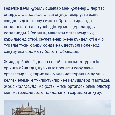
Геделондағы құрылысшылар мен қолөнершілер тас
өндіру, ағаш каркас, ағаш өңдеу, темір ұста және
саздан ыдыс жасау сияқты Орта ғасырларда
қолданылған дәстүрлі әдістер мен құралдарды
қолданады. Жобаның мақсаты ортағасырлық
құрылыс әдістері, сәулет өнері және күнделікті өмір
туралы түсінік беру, сондай-ақ дәстүрлі қолөнерді
сақтау және дамыту болып табылады.
Жылдар бойы Геделон сарайы танымал туристік
орынға айналды, құрылыс процесін көру және
ортағасырлық тарих пен мәдениет туралы білу үшін
келген әлемнің түкпір-түкпірінен келушілерді тартады.
Жоба жалғасуда, мақсаты – тек ортағасырлық әдістер
мен материалдарды пайдаланып сарайды аяқтау.