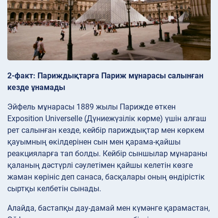
2-факт: Париждықтарға Париж мұнарасы салынған
кезде ұнамады
Эйфель мұнарасы 1889 жылы Парижде өткен
Exposition Universelle (Дүниежүзілік көрме) үшін алғаш
рет салынған кезде, кейбір париждықтар мен көркем
қауымның өкілдерінен сын мен қарама-қайшы
реакцияларға тап болды. Кейбір сыншылар мұнараны
қаланың дәстүрлі сәулетімен қайшы келетін көзге
жаман көрініс деп санаса, басқалары оның өндірістік
сыртқы келбетін сынады.
Алайда, бастапқы дау-дамай мен күмәнге қарамастан,