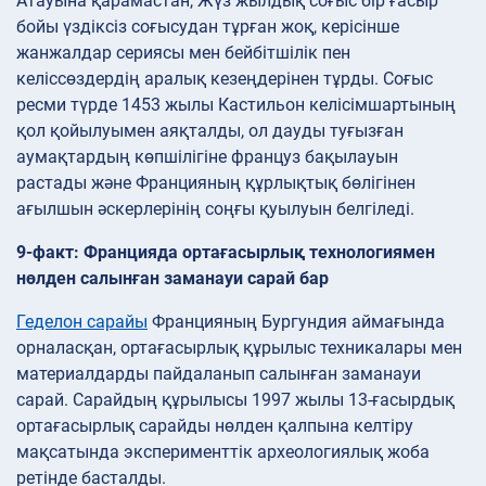
Атауына қарамастан, Жүз жылдық соғыс бір ғасыр
бойы үздіксіз соғысудан тұрған жоқ, керісінше
жанжалдар сериясы мен бейбітшілік пен
келіссөздердің аралық кезеңдерінен тұрды. Соғыс
ресми түрде 1453 жылы Кастильон келісімшартының
қол қойылуымен аяқталды, ол дауды туғызған
аумақтардың көпшілігіне француз бақылауын
растады және Францияның құрлықтық бөлігінен
ағылшын әскерлерінің соңғы қуылуын белгіледі.
9-факт: Францияда ортағасырлық технологиямен
нөлден салынған заманауи сарай бар
Геделон сарайы
Францияның Бургундия аймағында
орналасқан, ортағасырлық құрылыс техникалары мен
материалдарды пайдаланып салынған заманауи
сарай. Сарайдың құрылысы 1997 жылы 13-ғасырдық
ортағасырлық сарайды нөлден қалпына келтіру
мақсатында эксперименттік археологиялық жоба
ретінде басталды.