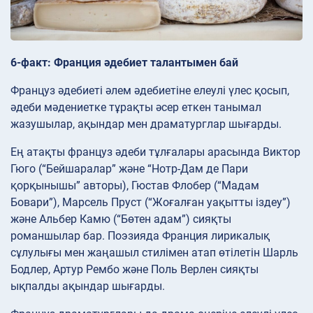
6-факт: Франция әдебиет талантымен бай
Француз әдебиеті әлем әдебиетіне елеулі үлес қосып,
әдеби мәдениетке тұрақты әсер еткен танымал
жазушылар, ақындар мен драматурглар шығарды.
Ең атақты француз әдеби тұлғалары арасында Виктор
Гюго (“Бейшаралар” және “Нотр-Дам де Пари
қорқынышы” авторы), Гюстав Флобер (“Мадам
Бовари”), Марсель Пруст (“Жоғалған уақытты іздеу”)
және Альбер Камю (“Бөтен адам”) сияқты
романшылар бар. Поэзияда Франция лирикалық
сұлулығы мен жаңашыл стилімен атап өтілетін Шарль
Бодлер, Артур Рембо және Поль Верлен сияқты
ықпалды ақындар шығарды.