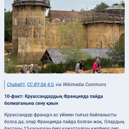
Chabe01
,
CC BY-SA 4.0
, via Wikimedia Commons
10-факт: Круассандардың Францияда пайда
болмағанына сену қиын
Круассандар француз ас үйімен тығыз байланысты
болса да, олар Францияда пайда болған жоқ. Олардың
бастауы 13-ғасырдан бері құжатталған кипферл деп