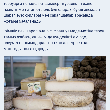
терруарға негізделген дәмдері, күрделілігі және
нәзіктігімен атап өтіледі, бұл оларды бүкіл әлемдегі
шарап әуесқойлары мен сарапшылар арасында
жоғары бағаланады.
Ірімшік пен шарап өндірісі француз мәдениетіне терең
тамыр жайған, екі өнім де күнделікті өмірде,
әлеуметтік жиындарда және ас дәстүрлерінде
маңызды рөл атқарады.