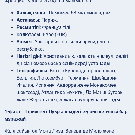
Франция туралы қысқаша мәліметтер:
Халық саны
: Шамамен 68 миллион адам.
Астанасы
: Париж.
Ресми тілі
: Француз тілі.
Валютасы
: Евро (EUR).
Үкімет
: Унитарлы жартылай президенттік
республика.
Негізгі діні
: Христиандық, халықтың елеулі бөлігі
дінсіз немесе басқа сенімдерді ұстанады.
Географиясы
: Батыс Еуропада орналасқан,
Бельгия, Люксембург, Германия, Швейцария,
Италия, Испания, Андорра және Монакомен
шектеседі, Атлантика мұхиты, Ла-Манш бұғазы
және Жерорта теңізі жағалауларына шығады.
1-факт: Парижтегі Лувр әлемдегі ең көп келушісі бар
мұражай
Жыл сайын ол Мона Лиза, Венера де Мило және