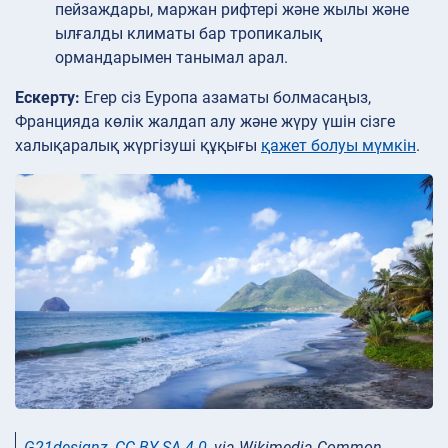
пейзаждары, маржан рифтері және жылы және
ылғалды климаты бар тропикалық
ормандарымен танымал арал.
Ескерту:
Егер сіз Еуропа азаматы болмасаңыз,
Францияда көлік жалдап алу және жүру үшін сізге
халықаралық жүргізуші құқығы
қажет болуы мүмкін
.
G21designz
,
CC BY-SA 4.0
, via Wikimedia Common