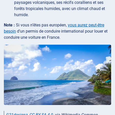
paysages volcaniques, ses récifs coralliens et ses
forêts tropicales humides, avec un climat chaud et
humide.
Note :
Si vous n’êtes pas européen,
vous aurez peut-être
besoin
d’un permis de conduire international pour louer et
conduire une voiture en France.
G21designz
,
CC BY-SA 4.0
, via Wikimedia Common