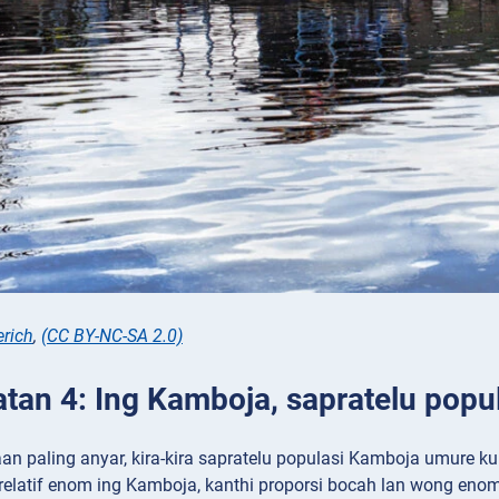
rich
,
(CC BY-NC-SA 2.0)
tan 4: Ing Kamboja, sapratelu popu
aan paling anyar, kira-kira sapratelu populasi Kamboja umure k
relatif enom ing Kamboja, kanthi proporsi bocah lan wong enom 