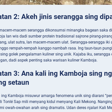
tan 2: Akeh jinis serangga sing di
 macem-macem serangga dikonsumsi minangka bagean saka diet
a lan wis dadi sumber protein tradisional sajrone pirang-pira
ng, ulat sutra, lan macem-macem ulat. Serangga-serangga iki a
nggo rempah-rempah kanggo nambah rasa. Ing taun-taun pungk
s sing golek pengalaman kuliner sing unik. Kajaba iku, serangg
gan, dadi aspek penting saka warisan kuliner Kamboja.
tan 3: Ana kali ing Kamboja sing ng
ing setaun
p ing Kamboja misuwur amarga fenomena unik sing diarani “pem
ali Tonlé Sap mili menyang kidul menyang Kali Mekong. Nanging,
mi owah-owahan arah sing dramatis. Udan deres njalari Kali M