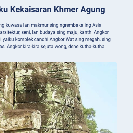
iku Kekaisaran Khmer Agung
ing kuwasa lan makmur sing ngrembaka ing Asia
itektur, seni, lan budaya sing maju, kanthi Angkor
ki yaiku komplek candhi Angkor Wat sing megah, sing
asi Angkor kira-kira sejuta wong, dene kutha-kutha