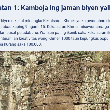
tan 1: Kamboja ing jaman biyen ya
 biyen dikenal minangka Kekaisaran Khmer, yaiku peradaban s
t abad kaping 9 nganti 15. Kekaisaran Khmer misuwur amarga ars
 lan pusat peradabane. Warisan paling ikonik saka kekaisaran i
interan lan kreativitas wong Khmer. 1000 taun kepungkur, popul
pa kurang saka 100.000.