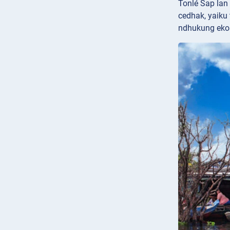
Tonlé Sap lan 
cedhak, yaiku
ndhukung ekos