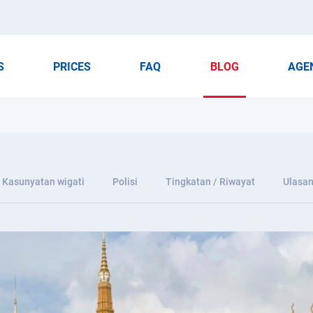
S
PRICES
FAQ
BLOG
AGE
Kasunyatan wigati
Polisi
Tingkatan / Riwayat
Ulasa