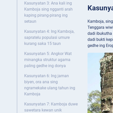
Kasunyatan 3: Ana kali ing
Kasunya
Kamboja sing ngganti arah
kaping pirang-pirang ing
Kamboja, sing
setaun
Tenggara wiwi
Kasunyatan 4: Ing Kamboja,
dadi ibukutha
sapratelu populasi umure
dadi bukti kep
kurang saka 15 taun
gedhe ing Ero
Kasunyatan 5: Angkor Wat
minangka struktur agama
paling gedhe ing donya
Kasunyatan 6: Ing jaman
biyen, ora ana sing
ngramekake ulang tahun ing
Kamboja
Kasunyatan 7: Kamboja duwe
sawetara kewan unik