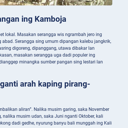
pangan ing Kamboja
 lokal. Masakan serangga wis ngrambah jero ing
ng abad. Serangga sing umum dipangan kalebu jangkrik,
sring digoreng, dipanggang, utawa dibakar lan
asan, masakan serangga uga dadi populer ing
a dianggep minangka sumber pangan sing lestari lan
ganti arah kaping pirang-
balikan aliran”. Nalika musim garing, saka November
 nalika musim udan, saka Juni nganti Oktober, kali
ekong dadi gedhe, nyurung banyu bali munggah ing Kali