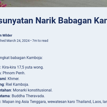
sunyatan Narik Babagan Ka
n Wilder
shed March 24, 2024 • 7m to read
ingkat babagan Kamboja:
i
: Kira-kira 17,5 yuta wong.
a
: Phnom Penh.
smi
: Khmer.
ng
: Riel Kamboja.
ntahan
: Monarki konstitusional.
utama
: Buddha Theravada.
i
: Mapan ing Asia Tenggara, wewatesan karo Thailand, Laos, la