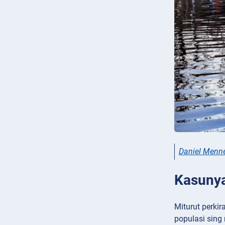
Daniel Menne
Kasunya
Miturut perkir
populasi sing 