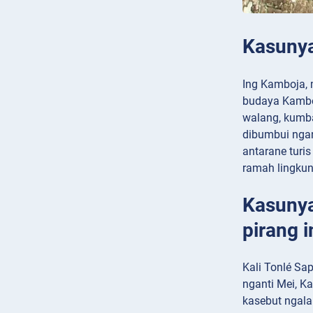
Kasunya
Ing Kamboja,
budaya Kamboj
walang, kumba
dibumbui nga
antarane turi
ramah lingkun
Kasunya
pirang 
Kali Tonlé Sa
nganti Mei, K
kasebut ngala