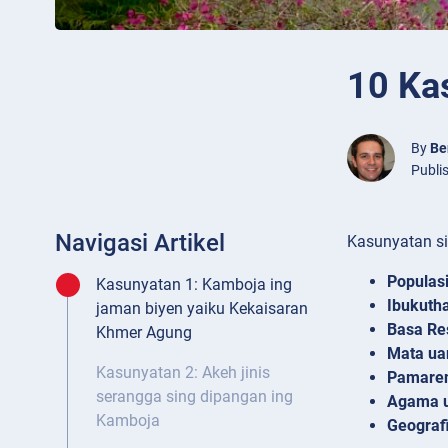
10 Ka
By
Be
Publi
Navigasi Artikel
Kasunyatan s
Populas
Kasunyatan 1: Kamboja ing
Ibukuth
jaman biyen yaiku Kekaisaran
Basa Re
Khmer Agung
Mata ua
Kasunyatan 2: Akeh jinis
Pamare
serangga sing dipangan ing
Agama 
Kamboja
Geograf