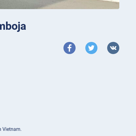
mboja
n Vietnam.