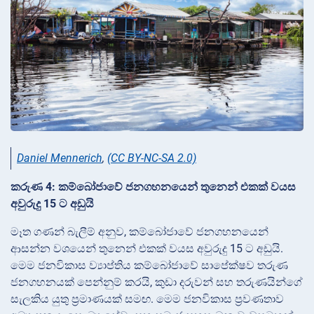
Daniel Mennerich
,
(CC BY-NC-SA 2.0)
කරුණ 4: කම්බෝජාවේ ජනගහනයෙන් තුනෙන් එකක් වයස
අවුරුදු 15 ට අඩුයි
මෑත ගණන් බැලීම් අනුව, කම්බෝජාවේ ජනගහනයෙන්
ආසන්න වශයෙන් තුනෙන් එකක් වයස අවුරුදු 15 ට අඩුයි.
මෙම ජනවිකාස ව්‍යාප්තිය කම්බෝජාවේ සාපේක්ෂව තරුණ
ජනගහනයක් පෙන්නුම් කරයි, කුඩා දරුවන් සහ තරුණයින්ගේ
සැලකිය යුතු ප්‍රමාණයක් සමඟ. මෙම ජනවිකාස ප්‍රවණතාව