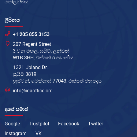
පෝලන්තය
ලිපිනය
+1 205 855 3153
207 Regent Street
3 වන මහල, සුයිට්, ලන්ඩන්
W1B 3HH, එක්සත් රාජධානිය
1321 Upland Dr.
සුයිට් 3819
හුස්ටන්, ටෙක්සාස් 77043, එක්සත් ජනපදය
info@idaoffice.org
අපේ සමාජ
Google
Trustpilot
Facebook
Twitter
Instagram
VK