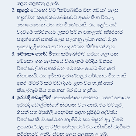
ලෙස සලකනු ලැබේ.
කූප්‍රේ:
බොහෝ විට “කම්බෝජීය වන ගවයා” ලෙස
හඳුන්වන කූප්‍රේ කම්බෝජාවට ආවේණික විශාල,
නොපෙනෙන වන ගව විශේෂයකි. එය ලෝකයේ
වඳවීමේ තර්ජනයට ලක්ව සිටින විශාලතම ක්ෂීරපායි
සතුන්ගෙන් එකක් ලෙස සලකනු ලබන අතර, මෑත
දශකවලදී සනාථ කරන ලද දර්ශන කිහිපයක් ඇත.
මේකොං යෝධ මීනා:
කම්බෝජාව හරහා ගලා යන
මේකොං ගඟ ලෝකයේ විශාලතම මිරිදිය මත්ස්‍ය
විශේෂවලින් එකක් වන මේකොං යෝධ මීනාගේ
නිවහනයි. එය අමිතර ප්‍රමාණවලට වර්ධනය විය හැකි
අතර, මීටර් 3 කට වඩා දිගට ළඟා විය හැකි අතර
කිලෝග්‍රෑම් සිය ගණනක් බර විය හැකිය.
ඉරාවදි ඩොල්ෆින්:
කම්බෝජාවේ මේකොං ගඟේ කොටස
ඉරාවදි ඩොල්ෆින්ගේ නිවහන වන අතර, එය වටකුරු
හිසක් සහ මිත්‍රශීලී පෙනුමක් සඳහා ප්‍රසිද්ධ අද්විතීය
විශේෂයකි. වාසස්ථාන නැතිවීම සහ මසුන් ඇල්ලීමේ
උපකරණවල පැටලීම හේතුවෙන් එය අතිශයින් වඳවීමේ
තර්ජනයට ලක්ව සිටින ලෙස සලකනු ලැබේ.