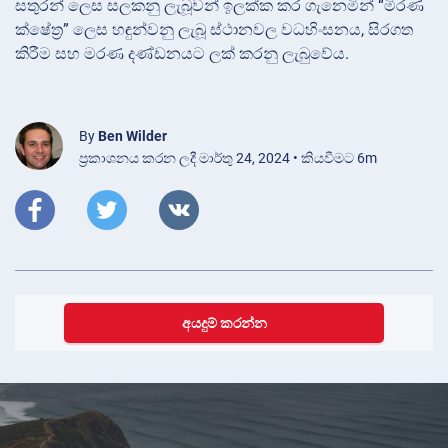
සතුරන් ලෙස සලකනු ලැබූවන් ඉලක්ක කර ගැනෙමින් “මිරණ
ක්ෂේත්‍ර” ලෙස හඳුන්වනු ලැබූ ස්ථානවල වධහිංසනය, සිරගත
කිරීම සහ මරණ දණ්ඩනයට ලක් කරනු ලැබුවේය.
By
Ben Wilder
ප්‍රකාශනය කරන ලදී මාර්තු 24, 2024 • කියවීමට 6m
අයදුම් කරන්න