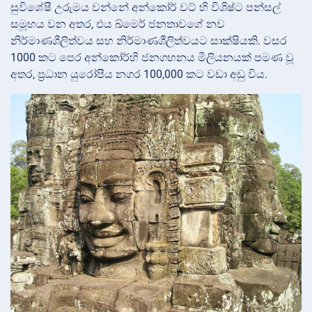
සුවිශේෂී උරුමය වන්නේ අන්කෝර් වට් හි විශිෂ්ට පන්සල්
සමූහය වන අතර, එය ඛ්මෙර් ජනතාවගේ නව
නිර්මාණශීලිත්වය සහ නිර්මාණශීලිත්වයට සාක්ෂියකි. වසර
1000 කට පෙර අන්කෝර්හි ජනගහනය මිලියනයක් පමණ වූ
අතර, ප්‍රධාන යුරෝපීය නගර 100,000 කට වඩා අඩු විය.