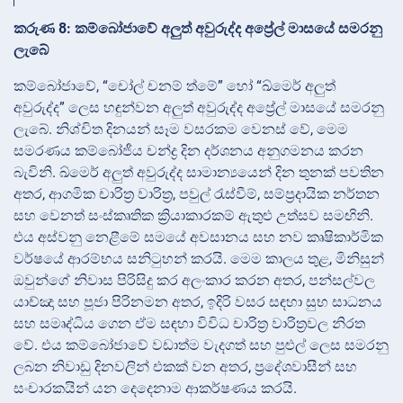
කරුණ 8: කම්බෝජාවේ අලුත් අවුරුද්ද අප්‍රේල් මාසයේ සමරනු
ලැබේ
කම්බෝජාවේ, “චෝල් චනම් ත්මේ” හෝ “ඛ්මෙර් අලුත්
අවුරුද්ද” ලෙස හඳුන්වන අලුත් අවුරුද්ද අප්‍රේල් මාසයේ සමරනු
ලැබේ. නිශ්චිත දිනයන් සෑම වසරකම වෙනස් වේ, මෙම
සමරණය කම්බෝජීය චන්ද්‍ර දින දර්ශනය අනුගමනය කරන
බැවිනි. ඛ්මෙර් අලුත් අවුරුද්ද සාමාන්‍යයෙන් දින තුනක් පවතින
අතර, ආගමික චාරිත්‍ර වාරිත්‍ර, පවුල් රැස්වීම්, සම්ප්‍රදායික නර්තන
සහ වෙනත් සංස්කෘතික ක්‍රියාකාරකම් ඇතුළු උත්සව සමඟිනි.
එය අස්වනු නෙළීමේ සමයේ අවසානය සහ නව කෘෂිකාර්මික
වර්ෂයේ ආරම්භය සනිටුහන් කරයි. මෙම කාලය තුළ, මිනිසුන්
ඔවුන්ගේ නිවාස පිරිසිදු කර අලංකාර කරන අතර, පන්සල්වල
යාච්ඤා සහ පූජා පිරිනමන අතර, ඉදිරි වසර සඳහා සුභ සාධනය
සහ සමෘද්ධිය ගෙන ඒම සඳහා විවිධ චාරිත්‍ර වාරිත්‍රවල නිරත
වේ. එය කම්බෝජාවේ වඩාත්ම වැදගත් සහ පුළුල් ලෙස සමරනු
ලබන නිවාඩු දිනවලින් එකක් වන අතර, ප්‍රදේශවාසීන් සහ
සංචාරකයින් යන දෙදෙනාම ආකර්ෂණය කරයි.