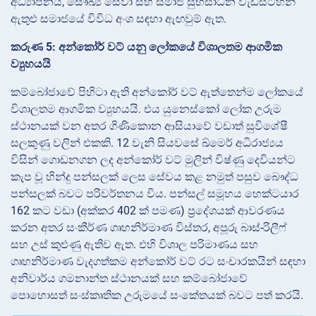
අධ්‍යාපනය, සෞඛ්‍ය සේවා සහ සමාජ සුභසාධන වැඩසටහන්
ඇතුළු සමාජයේ විවිධ අංශ සඳහා ඇඟවුම් ඇත.
කරුණ 5: අන්කෝර් වට් යනු ලෝකයේ විශාලතම ආගමික
ව්‍යුහයයි
කම්බෝජාවේ පිහිටා ඇති අන්කෝර් වට් ඇත්තෙන්ම ලෝකයේ
විශාලතම ආගමික ව්‍යුහයයි. එය යුනෙස්කෝ ලෝක උරුම
ස්ථානයක් වන අතර ගිණිකොන ආසියාවේ වඩාත් සුවිශේෂී
සලකුණු වලින් එකකි. 12 වැනි සියවසේ ඛ්මෙර් අධිරාජ්‍යය
විසින් ගොඩනගන ලද අන්කෝර් වට් මුලින් විෂ්ණු දෙවියන්ට
කැප වූ හින්දු පන්සලක් ලෙස සේවය කළ නමුත් පසුව බෞද්ධ
පන්සලක් බවට පරිවර්තනය විය. පන්සල් සමූහය හෙක්ටයාර
162 කට වඩා (අක්කර 402 ක් පමණ) ප්‍රදේශයක් ආවරණය
කරන අතර සංකීර්ණ ගෘහනිර්මාණ විස්තර, අපූරු බාස්-රිලීෆ්
සහ උස් කුළුණු ඇතිව ඇත. එහි විශාල පරිමාණය සහ
ගෘහනිර්මාණ වැදගත්කම අන්කෝර් වට් රට සංචාරකයින් සඳහා
අනිවාර්ය ගමනාන්ත ස්ථානයක් සහ කම්බෝජාවේ
පොහොසත් සංස්කෘතික උරුමයේ සංකේතයක් බවට පත් කරයි.