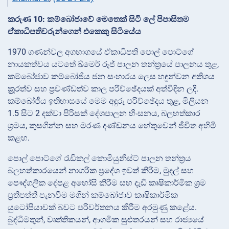
කරුණ 10: කම්බෝජාවේ මෙතෙක් සිටි ලේ පිපාසිතම
ඒකාධිපතිවරුන්ගෙන් එකෙකු සිටියේය
1970 ගණන්වල අගභාගයේ ඒකාධිපති පොල් පොට්ගේ
නායකත්වය යටතේ ඛ්මෙර් රූජ් පාලන තන්ත්‍රයේ පාලනය තුළ,
කම්බෝජාව කම්බෝජීය ජන සංහාරය ලෙස හඳුන්වන අතිශය
ක්‍රූරත්ව සහ ප්‍රචණ්ඩත්ව කාල පරිච්ඡේදයක් අත්විඳින ලදී.
කම්බෝජීය ඉතිහාසයේ මෙම අඳුරු පරිච්ඡේදය තුළ, මිලියන
1.5 සිට 2 දක්වා පිරිසක් දේශපාලන හිංසනය, බලහත්කාර
ශ්‍රමය, කුසගින්න සහ මරණ දණ්ඩනය හේතුවෙන් ජීවිත අහිමි
කළහ.
පොල් පොට්ගේ රැඩිකල් කොමියුනිස්ට් පාලන තන්ත්‍රය
බලහත්කාරයෙන් නාගරික ප්‍රදේශ ඉවත් කිරීම, මුදල් සහ
පෞද්ගලික දේපළ අහෝසි කිරීම සහ දැඩි කෘෂිකාර්මික ශ්‍රම
ප්‍රතිපත්ති පැනවීම මගින් කම්බෝජාව කෘෂිකාර්මික
යුටෝපියාවක් බවට පරිවර්තනය කිරීම අරමුණු කළේය.
බුද්ධිමතුන්, වෘත්තිකයන්, ආගමික සුළුතරයන් සහ රාජ්‍යයේ