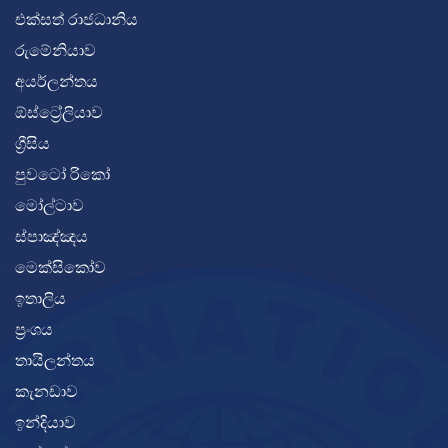
එක්සත් රාජධානිය
රුමේනියාව
අයර්ලන්තය
ඕස්ට්‍රේලියාව
ග්‍රීසිය
පුවටෝ රිකෝ
මෝල්ටාව
ස්පාඤ්ඤය
මෙක්සිකෝව
ඉතාලිය
ප්‍රංශය
තායිලන්තය
කැනඩාව
ඉන්දියාව