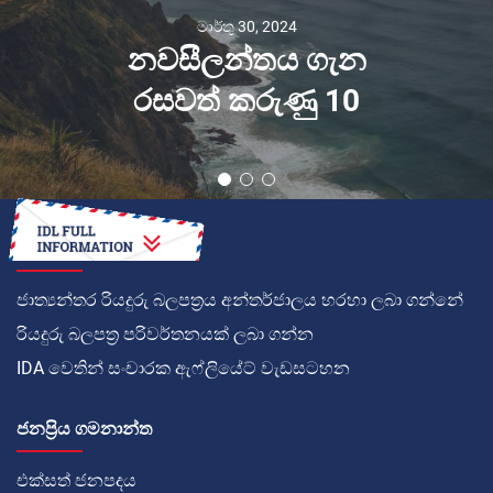
මාර්තු 30, 2024
නවසීලන්තය ගැන
රසවත් කරුණු 10
කොහොමද
ජාත්‍යන්තර රියදුරු බලපත්‍රය අන්තර්ජාලය හරහා ලබා ගන්නේ
රියදුරු බලපත්‍ර පරිවර්තනයක් ලබා ගන්න
IDA වෙතින් සංචාරක ඇෆ්ලියේට් වැඩසටහන
ජනප්‍රිය ගමනාන්ත
එක්සත් ජනපදය