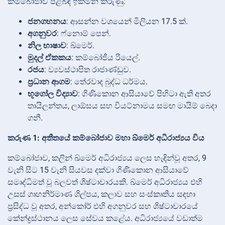
කම්බෝජාව පිළිබඳ ඉක්මන් කරුණු:
ජනගහනය
: ආසන්න වශයෙන් මිලියන 17.5 ක්.
අගනුවර
: ෆ්නොම් පෙන්.
නිල භාෂාව
: ඛ්මෙර්.
මුදල් ඒකකය
: කම්බෝජීය රියෙල්.
රජය
: ව්‍යවස්ථාපිත රාජාණ්ඩුව.
ප්‍රධාන ආගම
: තේරවාද බුද්ධ ධර්මය.
භූගෝල විද්‍යාව
: ගිණිකොන ආසියාවේ පිහිටා ඇති අතර
තායිලන්තය, ලාඕසය සහ වියට්නාමය සමඟ මායිම් බෙදා
ගනී.
කරුණ 1: අතීතයේ කම්බෝජාව මහා ඛ්මෙර් අධිරාජ්‍යය විය
කම්බෝජාව, කලින් ඛ්මෙර් අධිරාජ්‍යය ලෙස හැඳින්වූ අතර, 9
වැනි සිට 15 වැනි සියවස දක්වා ගිණිකොන ආසියාවේ
සමෘද්ධිමත් වූ බලවත් ශිෂ්ටාචාරයකි. ඛ්මෙර් අධිරාජ්‍යය එහි
උසස් ගෘහනිර්මාණ ශිල්පය, කලාව සහ සංස්කෘතිය සඳහා
ප්‍රසිද්ධ වූ අතර, අන්කෝර් එහි අගනුවර සහ ශිෂ්ටාචාරයේ
කේන්ද්‍රස්ථානය ලෙස සේවය කළේය. අධිරාජ්‍යයේ වඩාත්ම