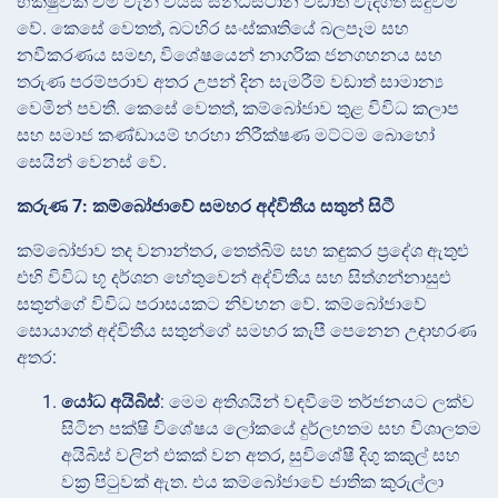
භික්ෂුවක් වීම වැනි වයස් සන්ධිස්ථාන වඩාත් වැදගත් සිදුවීම්
වේ. කෙසේ වෙතත්, බටහිර සංස්කෘතියේ බලපෑම සහ
නවීකරණය සමඟ, විශේෂයෙන් නාගරික ජනගහනය සහ
තරුණ පරම්පරාව අතර උපන් දින සැමරීම් වඩාත් සාමාන්‍ය
වෙමින් පවතී. කෙසේ වෙතත්, කම්බෝජාව තුළ විවිධ කලාප
සහ සමාජ කණ්ඩායම් හරහා නිරීක්ෂණ මට්ටම බොහෝ
සෙයින් වෙනස් වේ.
කරුණ 7: කම්බෝජාවේ සමහර අද්විතීය සතුන් සිටී
කම්බෝජාව තද වනාන්තර, තෙත්බිම් සහ කඳුකර ප්‍රදේශ ඇතුළු
එහි විවිධ භූ දර්ශන හේතුවෙන් අද්විතීය සහ සිත්ගන්නාසුළු
සතුන්ගේ විවිධ පරාසයකට නිවහන වේ. කම්බෝජාවේ
සොයාගත් අද්විතීය සතුන්ගේ සමහර කැපී පෙනෙන උදාහරණ
අතර:
යෝධ අයිබිස්
: මෙම අතිශයින් වඳවීමේ තර්ජනයට ලක්ව
සිටින පක්ෂි විශේෂය ලෝකයේ දුර්ලභතම සහ විශාලතම
අයිබිස් වලින් එකක් වන අතර, සුවිශේෂී දිගු කකුල් සහ
වක්‍ර පිටුවක් ඇත. එය කම්බෝජාවේ ජාතික කුරුල්ලා