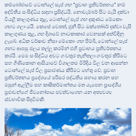
කම්බෝජාවේ ටොන්ලේ සැප් ගඟ “ප්‍රවාහ ප්‍රතිවර්තනය” නම්
අද්විතීය සංසිද්ධිය සඳහා ප්‍රසිද්ධයි. නොවැම්බර් සිට මැයි දක්වා
වියළි කාලගුණය තුළ, ටොන්ලේ සැප් ගඟ දකුණට මේකොං
ගඟට ගලා යයි. කෙසේ වෙතත්, ජුනි සිට ඔක්තෝබර් දක්වා වැසි
කාලගුණය තුළ, ගඟ දිශාවේ නාටකාකාර වෙනසක් අත්විඳිනු
ලැබේ. අධික වර්ෂාව නිසා මේකොං ගඟ පිම්බී, ටොන්ලේ සැප්
ගඟට ආපසු ජලය තල්ලු කරමින් එහි ප්‍රවාහය ප්‍රතිවර්තනය
කරයි. මෙම සංසිද්ධිය අවට ගංවතුර තැනිතලා ගංවතුර කිරීමට
සහ ගිණිකොන ආසියාවේ විශාලතම මිරිදිය විල වන ආසන්න
ටොන්ලේ සැප් විල ප්‍රසාරණය කිරීමට හේතු වේ. ප්‍රවාහ
ප්‍රතිවර්තනය ප්‍රදේශයේ පරිසර පද්ධතිය සහාය කරන සහ
මසුන් ඇල්ලීම සහ කෘෂිකර්මාන්තය මත යැපෙන ප්‍රාදේශීය
ප්‍රජාවන්ගේ ජීවනෝපාය පවත්වාගෙන යන අත්‍යවශ්‍ය
ස්වභාවික සිදුවීමකි.