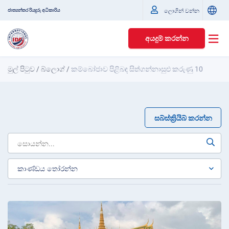
ජාත්‍යන්තර රියදුරු අධිකාරිය
ලොගින් වන්න
අයදුම් කරන්න
මුල් පිටුව
/
බ්ලොග්
/
කම්බෝජාව පිළිබඳ සිත්ගන්නාසුළු කරුණු 10
සබ්ස්ක්‍රියිබ් කරන්න