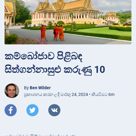
කම්බෝජාව පිළිබඳ
සිත්ගන්නාසුළු කරුණු 10
By
Ben Wilder
ප්‍රකාශනය කරන ලදී මාර්තු 24, 2024 • කියවීමට 6m