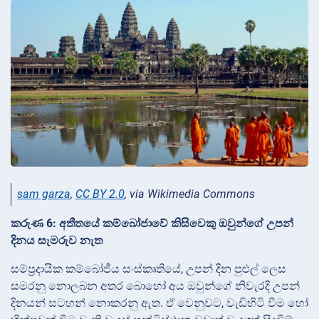
sam garza
,
CC BY 2.0
, via Wikimedia Commons
කරුණ 6: අතීතයේ කම්බෝජාවේ කිසිවෙකු ඔවුන්ගේ උපන්
දිනය සැමරුව නැත
සම්ප්‍රදායික කම්බෝජීය සංස්කෘතියේ, උපන් දින පුළුල් ලෙස
සමරනු නොලබන අතර බොහෝ අය ඔවුන්ගේ නිවැරදි උපන්
දිනයන් සටහන් නොකරනු ඇත. ඒ වෙනුවට, වැඩිහිටි වීම හෝ