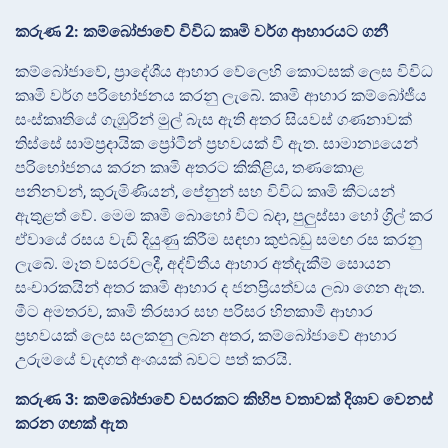
කරුණ 2: කම්බෝජාවේ විවිධ කෘමි වර්ග ආහාරයට ගනී
කම්බෝජාවේ, ප්‍රාදේශීය ආහාර වේලෙහි කොටසක් ලෙස විවිධ
කෘමි වර්ග පරිභෝජනය කරනු ලැබේ. කෘමි ආහාර කම්බෝජීය
සංස්කෘතියේ ගැඹුරින් මුල් බැස ඇති අතර සියවස් ගණනාවක්
තිස්සේ සාම්ප්‍රදායික ප්‍රෝටීන් ප්‍රභවයක් වී ඇත. සාමාන්‍යයෙන්
පරිභෝජනය කරන කෘමි අතරට කිකිළිය, තණකොළ
පනිනවන්, කුරුමිණියන්, පේනුන් සහ විවිධ කෘමි කීටයන්
ඇතුළත් වේ. මෙම කෘමි බොහෝ විට බදා, පුලුස්සා හෝ ග්‍රිල් කර
ඒවායේ රසය වැඩි දියුණු කිරීම සඳහා කුළුබඩු සමඟ රස කරනු
ලැබේ. මෑත වසරවලදී, අද්විතීය ආහාර අත්දැකීම් සොයන
සංචාරකයින් අතර කෘමි ආහාර ද ජනප්‍රියත්වය ලබා ගෙන ඇත.
මීට අමතරව, කෘමි තිරසාර සහ පරිසර හිතකාමී ආහාර
ප්‍රභවයක් ලෙස සලකනු ලබන අතර, කම්බෝජාවේ ආහාර
උරුමයේ වැදගත් අංශයක් බවට පත් කරයි.
කරුණ 3: කම්බෝජාවේ වසරකට කිහිප වතාවක් දිශාව වෙනස්
කරන ගඟක් ඇත