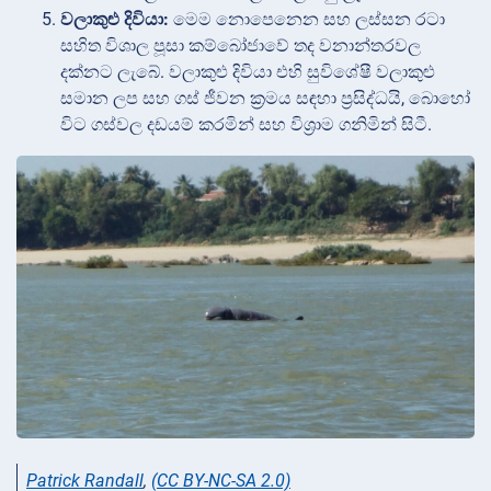
වලාකුළු දිවියා:
මෙම නොපෙනෙන සහ ලස්සන රටා
සහිත විශාල පූසා කම්බෝජාවේ තද වනාන්තරවල
දක්නට ලැබේ. වලාකුළු දිවියා එහි සුවිශේෂී වලාකුළු
සමාන ලප සහ ගස් ජීවන ක්‍රමය සඳහා ප්‍රසිද්ධයි, බොහෝ
විට ගස්වල දඩයම් කරමින් සහ විශ්‍රාම ගනිමින් සිටී.
Patrick Randall
,
(CC BY-NC-SA 2.0)