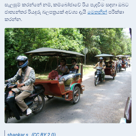
සැලසුම් කරන්නේ නම්, කම්බෝජාවේ රිය පැදවීම සඳහා ඔබට
ජාත්‍යන්තර රියදුරු බලපත්‍රයක් අවශ්‍ය දැයි
මෙතනින්
පරීක්ෂා
කරන්න.
shankar s.
,
(CC BY 2.0)