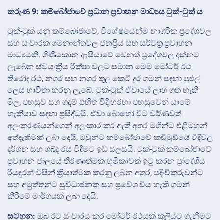
කරුණ 9: කම්බෝජාවේ ප්‍රධාන ප්‍රවාහන මාධ්‍යය ටුක්-ටුක් ය
ටුක්-ටුක් යනු කම්බෝජාවේ, විශේෂයෙන්ම නාගරික ප්‍රදේශවල
සහ සංචාරක ගමනාන්තවල ජනප්‍රිය සහ සර්වත්‍ර ප්‍රවාහන
මාධ්‍යයකි. ගිණිකොන ආසියාවේ වෙනත් ප්‍රදේශවල දක්නට
ලැබෙන ස්වයංක්‍රීය රික්ෂා වලට සමාන මෙම මෝටර් රථ
තිරෝද රථ, නගර සහ නගර තුල කෙටි දුර ගමන් සඳහා පුළුල්
ලෙස භාවිතා කරනු ලැබේ. ටුක්-ටුක් ඒවායේ ලාභ ගත හැකි
මිල, පහසුව සහ ගදම් සහිත වීදි හරහා පහසුවෙන් යාමේ
හැකියාව සඳහා ප්‍රසිද්ධයි. ඒවා බොහෝ විට වර්ණවත්
අලංකරණයන්ගෙන් අලංකාර කර ඇති අතර මගීන්ට එළිමහන්
අත්දැකීමක් ලබා දෙයි, ඔවුන්ට කම්බෝජාවේ කඩිමුඩියේ වීදිවල
දර්ශන සහ ශබ්ද රස විඳීමට ඉඩ සලසයි. ටුක්-ටුක් කම්බෝජාවේ
ප්‍රවාහන ජාලයේ තීරණාත්මක භූමිකාවක් ඉටු කරන ප්‍රාදේශීය
රියදුරන් විසින් ක්‍රියාත්මක කරනු ලබන අතර, පදිංචිකරුවන්ට
සහ අමුත්තන්ට සුවිධාජනක සහ ප්‍රවේශ විය හැකි ගමන්
කිරීමේ මාර්ගයක් ලබා දෙයි.
සටහන:
ඔබ රට සංචාරය කර මෝටර් රථයක් කුලියට ගැනීමට