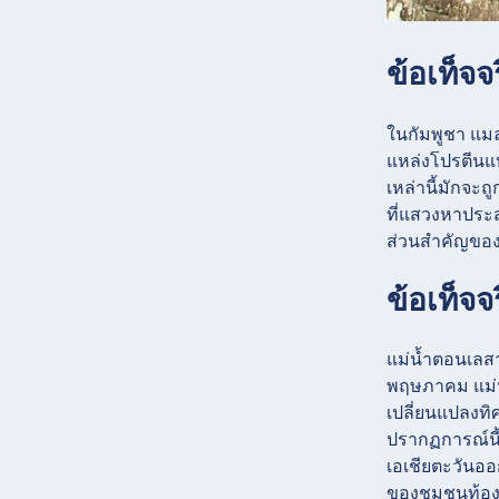
ข้อเท็จ
ในกัมพูชา แม
แหล่งโปรตีนแบ
เหล่านี้มักจะถ
ที่แสวงหาประส
ส่วนสำคัญขอ
ข้อเท็จจ
แม่น้ำตอนเลสา
พฤษภาคม แม่น้
เปลี่ยนแปลงท
ปรากฏการณ์นี้ส
เอเชียตะวันออ
ของชุมชนท้อง