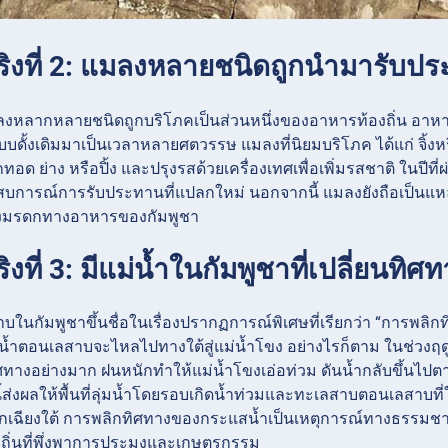
จริงที่ 2: แมลงหลายชนิดถูกนำมารับป
ลงหลากหลายชนิดถูกบริโภคเป็นส่วนหนึ่งของอาหารท้องถิ่น อา
บดั้งเดิมมาเป็นเวลาหลายศตวรรษ แมลงที่นิยมบริโภค ได้แก่ จิ้
ูกทอด ย่าง หรือปิ้ง และปรุงรสด้วยเครื่องเทศเพื่อเพิ่มรสชาติ ในป
บการณ์การรับประทานที่แปลกใหม่ นอกจากนี้ แมลงยังถือเป็นแหล่งอ
งมรดกทางอาหารของกัมพูชา
ริงที่ 3: มีแม่น้ำในกัมพูชาที่เปลี่ยนทิศ
บในกัมพูชาขึ้นชื่อในเรื่องปรากฏการณ์พิเศษที่เรียกว่า “การพลิก
ำตอนเลสาบจะไหลไปทางใต้สู่แม่น้ำโขง อย่างไรก็ตาม ในช่วงฤดูฝน
ิศทางอย่างมาก ฝนหนักทำให้แม่น้ำโขงเอ่อท่วม ดันน้ำกลับขึ้น
่งผลให้พื้นที่ลุ่มน้ำโดยรอบเกิดน้ำท่วมและทะเลสาบตอนเลสาบที่ใกล
กเฉียงใต้ การพลิกทิศทางของกระแสน้ำเป็นเหตุการณ์ทางธรรมชาต
ถิ่นที่พึ่งพาการประมงและเกษตรกรรม