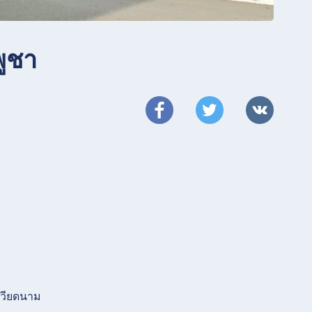
พูชา
ะเวียดนาม