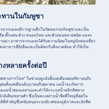
ระทานในกัมพูชา
หารจากแมลงมีรากฐานลึกในวัฒนธรรมกัมพูชาและเป็น
งหรีด ตั๊กแตน ด้วง หนอนไหม และตัวอ่อนหลายชนิด แมลง
ีที่ผ่านมา อาหารจากแมลงได้รับความนิยมในหมู่นักท่องเที่ยว
าหารที่ยั่งยืนและเป็นมิตรกับสิ่งแวดล้อม ทำให้เป็น
ทางหลายครั้งต่อปี
ทิศทางการไหล” ในช่วงฤดูแล้งตั้งแต่เดือนพฤศจิกายนถึง
ตั้งแต่เดือนมิถุนายนถึงตุลาคม แม่น้ำจะเกิดการ
ไปตามแม่น้ำตอนเลสาบและทำให้กระแสน้ำพลิกทิศทาง
้เคียงขยายตัว ซึ่งเป็นทะเลสาบน้ำจืดที่ใหญ่ที่สุดใน
ิที่สำคัญซึ่งสนับสนุนระบบนิเวศของภูมิภาคและยังชีพ