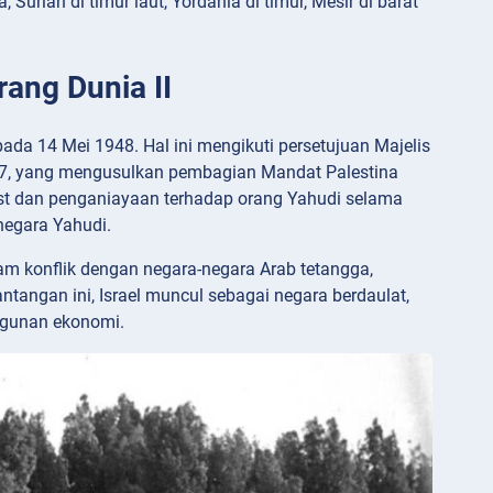
Suriah di timur laut, Yordania di timur, Mesir di barat
rang Dunia II
pada 14 Mei 1948. Hal ini mengikuti persetujuan Majelis
47, yang mengusulkan pembagian Mandat Palestina
ust dan penganiayaan terhadap orang Yahudi selama
negara Yahudi.
am konflik dengan negara-negara Arab tetangga,
tangan ini, Israel muncul sebagai negara berdaulat,
ngunan ekonomi.