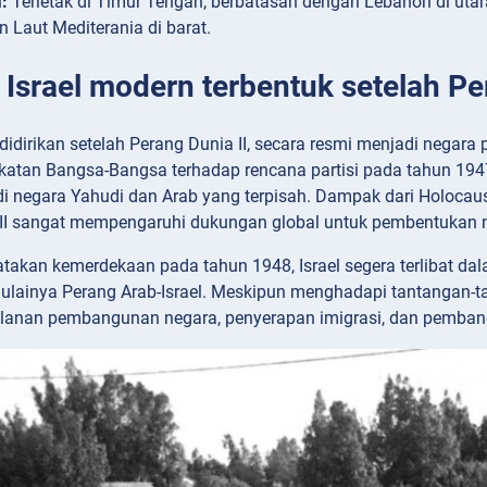
:
Terletak di Timur Tengah, berbatasan dengan Lebanon di utara, 
n Laut Mediterania di barat.
 Israel modern terbentuk setelah Pe
didirikan setelah Perang Dunia II, secara resmi menjadi negara 
katan Bangsa-Bangsa terhadap rencana partisi pada tahun 19
di negara Yahudi dan Arab yang terpisah. Dampak dari Holoca
II sangat mempengaruhi dukungan global untuk pembentukan 
takan kemerdekaan pada tahun 1948, Israel segera terlibat dal
lainya Perang Arab-Israel. Meskipun menghadapi tantangan-tan
alanan pembangunan negara, penyerapan imigrasi, dan pemba