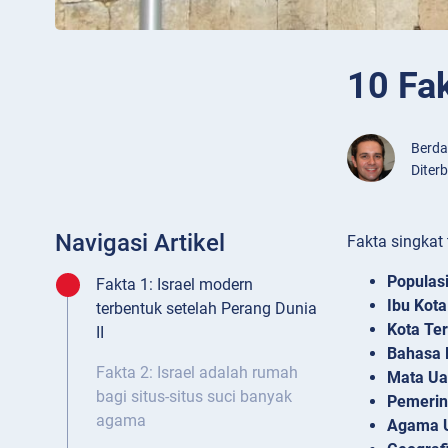
10 Fak
Berd
Diter
Navigasi Artikel
Fakta singkat 
Populasi
Fakta 1: Israel modern
Ibu Kota
terbentuk setelah Perang Dunia
Kota Te
II
Bahasa 
Fakta 2: Israel adalah rumah
Mata Ua
bagi situs-situs suci banyak
Pemerin
agama
Agama 