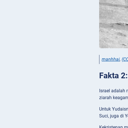
manhhai
,
(CC
Fakta 2
Israel adalah 
ziarah keagam
Untuk Yudaisme
Suci, juga di
Kekristenan m