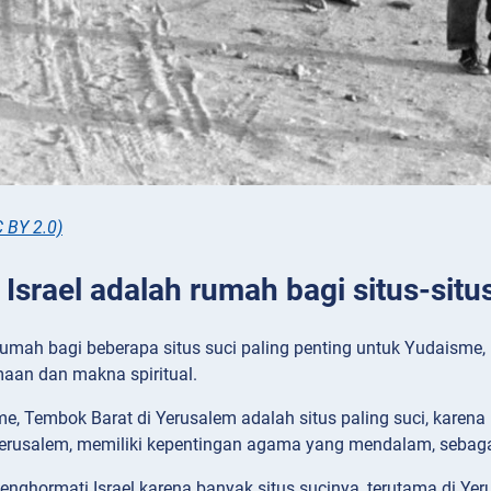
 BY 2.0)
: Israel adalah rumah bagi situs-sit
rumah bagi beberapa situs suci paling penting untuk Yudaisme, 
aan dan makna spiritual.
, Tembok Barat di Yerusalem adalah situs paling suci, karena m
 Yerusalem, memiliki kepentingan agama yang mendalam, sebaga
enghormati Israel karena banyak situs sucinya, terutama di Y