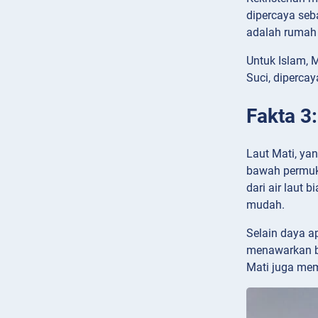
dipercaya seb
adalah rumah 
Untuk Islam, M
Suci, diperca
Fakta 3
Laut Mati, yan
bawah permukaa
dari air laut
mudah.
Selain daya a
menawarkan be
Mati juga mem