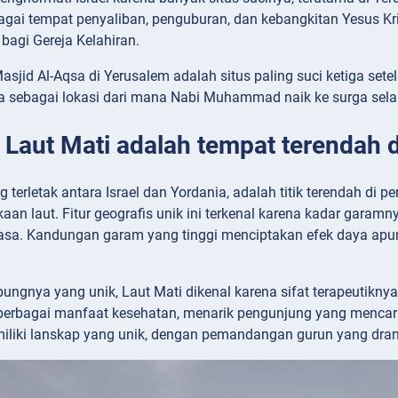
agai tempat penyaliban, penguburan, dan kebangkitan Yesus Kris
bagi Gereja Kelahiran.
asjid Al-Aqsa di Yerusalem adalah situs paling suci ketiga set
ya sebagai lokasi dari mana Nabi Muhammad naik ke surga sel
: Laut Mati adalah tempat terendah 
g terletak antara Israel dan Yordania, adalah titik terendah di 
n laut. Fitur geografis unik ini terkenal karena kadar garamnya 
 biasa. Kandungan garam yang tinggi menciptakan efek daya 
pungnya yang unik, Laut Mati dikenal karena sifat terapeutikny
rbagai manfaat kesehatan, menarik pengunjung yang mencari 
iliki lanskap yang unik, dengan pemandangan gurun yang drama