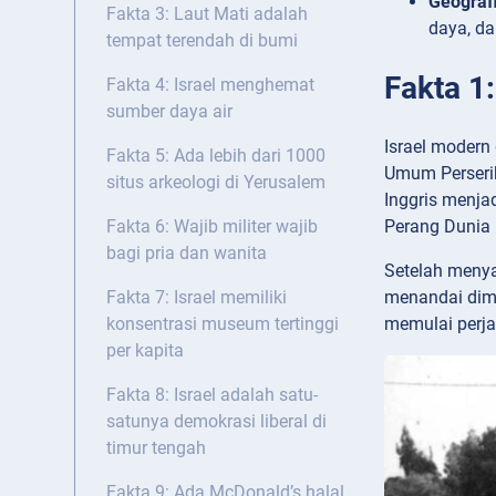
Geografi
Fakta 3: Laut Mati adalah
daya, da
tempat terendah di bumi
Fakta 1:
Fakta 4: Israel menghemat
sumber daya air
Israel modern 
Fakta 5: Ada lebih dari 1000
Umum Perseri
situs arkeologi di Yerusalem
Inggris menja
Perang Dunia 
Fakta 6: Wajib militer wajib
bagi pria dan wanita
Setelah menya
menandai dimu
Fakta 7: Israel memiliki
memulai perj
konsentrasi museum tertinggi
per kapita
Fakta 8: Israel adalah satu-
satunya demokrasi liberal di
timur tengah
Fakta 9: Ada McDonald’s halal