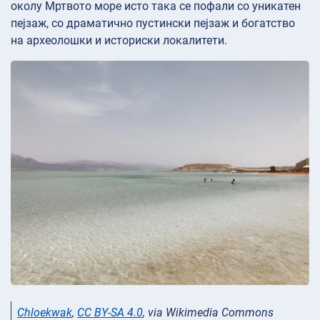
околу Мртвото море исто така се пофали со уникатен
пејзаж, со драматично пустински пејзаж и богатство
на археолошки и историски локалитети.
Chloekwak
,
CC BY-SA 4.0
, via Wikimedia Commons