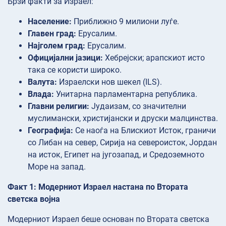
Брзи факти за Израел:
Население:
Приближно 9 милиони луѓе.
Главен град:
Ерусалим.
Најголем град:
Ерусалим.
Официјални јазици:
Хебрејски; арапскиот исто
така се користи широко.
Валута:
Израелски нов шекел (ILS).
Влада:
Унитарна парламентарна република.
Главни религии:
Јудаизам, со значителни
муслимански, христијански и друски малцинства.
Географија:
Се наоѓа на Блискиот Исток, граничи
со Либан на север, Сирија на североисток, Јордан
на исток, Египет на југозапад, и Средоземното
Море на запад.
Факт 1: Модерниот Израел настана по Втората
светска војна
Модерниот Израел беше основан по Втората светска