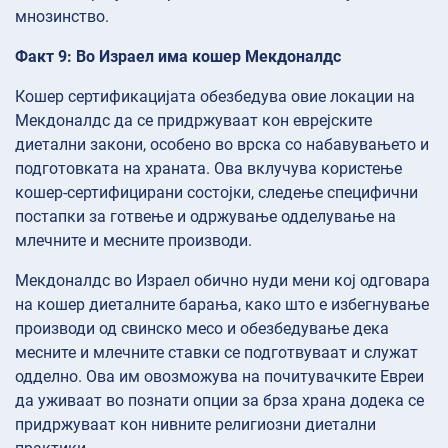
мнозинство.
Факт 9: Во Израел има кошер Мекдоналдс
Кошер сертификацијата обезбедува овие локации на
Мекдоналдс да се придржуваат кон еврејските
диетални закони, особено во врска со набавувањето и
подготовката на храната. Ова вклучува користење
кошер-сертифицирани состојки, следење специфични
постапки за готвење и одржување одделување на
млечните и месните производи.
Мекдоналдс во Израел обично нуди мени кој одговара
на кошер диеталните барања, како што е избегнување
производи од свинско месо и обезбедување дека
месните и млечните ставки се подготвуваат и служат
одделно. Ова им овозможува на почитувачките Евреи
да уживаат во познати опции за брза храна додека се
придржуваат кон нивните религиозни диетални