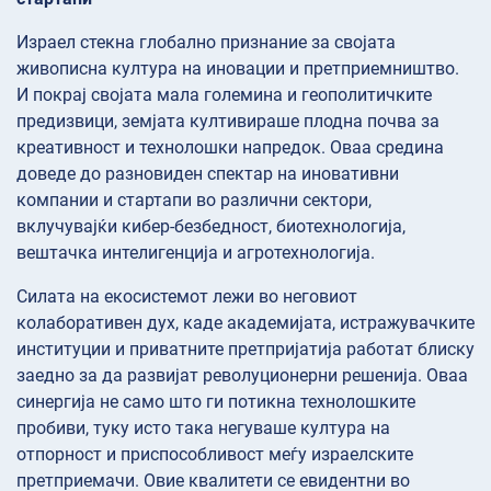
Израел стекна глобално признание за својата
живописна култура на иновации и претприемништво.
И покрај својата мала големина и геополитичките
предизвици, земјата култивираше плодна почва за
креативност и технолошки напредок. Оваа средина
доведе до разновиден спектар на иновативни
компании и стартапи во различни сектори,
вклучувајќи кибер-безбедност, биотехнологија,
вештачка интелигенција и агротехнологија.
Силата на екосистемот лежи во неговиот
колаборативен дух, каде академијата, истражувачките
институции и приватните претпријатија работат блиску
заедно за да развијат револуционерни решенија. Оваа
синергија не само што ги потикна технолошките
пробиви, туку исто така негуваше култура на
отпорност и приспособливост меѓу израелските
претприемачи. Овие квалитети се евидентни во