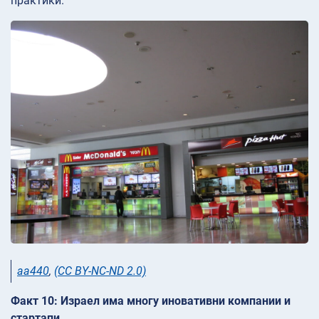
практики.
aa440
,
(CC BY-NC-ND 2.0)
Факт 10: Израел има многу иновативни компании и
стартапи