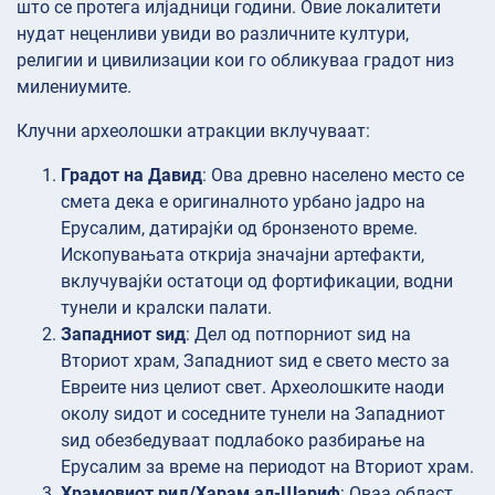
што се протега илјадници години. Овие локалитети
нудат неценливи увиди во различните култури,
религии и цивилизации кои го обликуваа градот низ
милениумите.
Клучни археолошки атракции вклучуваат:
Градот на Давид
: Ова древно населено место се
смета дека е оригиналното урбано јадро на
Ерусалим, датирајќи од бронзеното време.
Ископувањата открија значајни артефакти,
вклучувајќи остатоци од фортификации, водни
тунели и кралски палати.
Западниот ѕид
: Дел од потпорниот ѕид на
Вториот храм, Западниот ѕид е свето место за
Евреите низ целиот свет. Археолошките наоди
околу ѕидот и соседните тунели на Западниот
ѕид обезбедуваат подлабоко разбирање на
Ерусалим за време на периодот на Вториот храм.
Храмовиот рид/Харам ал-Шариф
: Оваа област