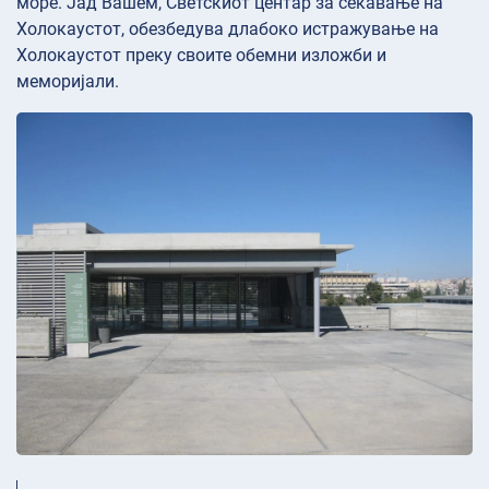
море. Јад Вашем, Светскиот центар за сеќавање на
Холокаустот, обезбедува длабоко истражување на
Холокаустот преку своите обемни изложби и
меморијали.