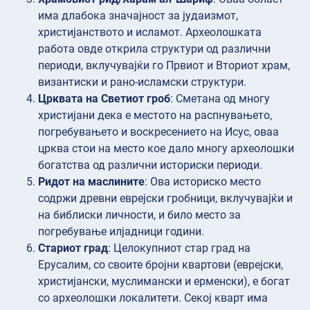
има длабока значајност за јудаизмот,
христијанството и исламот. Археолошката
работа овде открила структури од различни
периоди, вклучувајќи го Првиот и Вториот храм,
византиски и рано-исламски структури.
Црквата на Светиот гроб
: Сметана од многу
христијани дека е местото на распнувањето,
погребувањето и воскресението на Исус, оваа
црква стои на место кое дало многу археолошки
богатства од различни историски периоди.
Ридот на маслините
: Ова историско место
содржи древни еврејски гробници, вклучувајќи и
на библиски личности, и било место за
погребување илјадници години.
Стариот град
: Целокупниот стар град на
Ерусалим, со своите бројни квартови (еврејски,
христијански, муслимански и ерменски), е богат
со археолошки локалитети. Секој кварт има