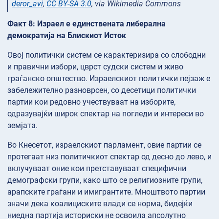
deror_avi
,
CC BY-SA 3.0
, via Wikimedia Commons
Факт 8: Израел е единствената либерална
демократија на Блискиот Исток
Овој политички систем се карактеризира со слободни
и правични избори, цврст судски систем и живо
граѓанско општество. Израелскиот политички пејзаж е
забележително разноврсен, со десетици политички
партии кои редовно учествуваат на изборите,
одразувајќи широк спектар на погледи и интереси во
земјата.
Во Кнесетот, израелскиот парламент, овие партии се
протегаат низ политичкиот спектар од десно до лево, и
вклучуваат оние кои претставуваат специфични
демографски групи, како што се религиозните групи,
арапските граѓани и имигрантите. Мноштвото партии
значи дека коалициските влади се норма, бидејќи
ниедна партија историски не освоила апсолутно