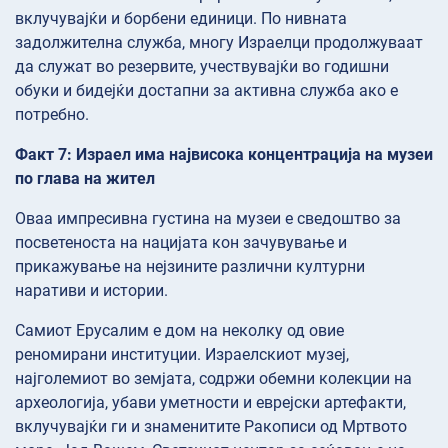
вклучувајќи и борбени единици. По нивната
задолжителна служба, многу Израелци продолжуваат
да служат во резервите, учествувајќи во годишни
обуки и бидејќи достапни за активна служба ако е
потребно.
Факт 7: Израел има највисока концентрација на музеи
по глава на жител
Оваа импресивна густина на музеи е сведоштво за
посветеноста на нацијата кон зачувување и
прикажување на нејзините различни културни
наративи и истории.
Самиот Ерусалим е дом на неколку од овие
реномирани институции. Израелскиот музеј,
најголемиот во земјата, содржи обемни колекции на
археологија, убави уметности и еврејски артефакти,
вклучувајќи ги и знаменитите Ракописи од Мртвото