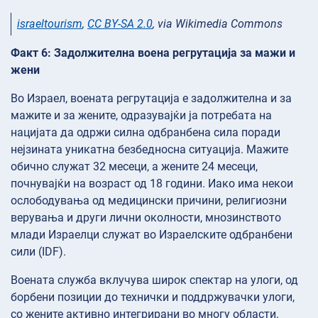
israeltourism
,
CC BY-SA 2.0
, via Wikimedia Commons
Факт 6: Задолжителна воена регрутација за мажи и
жени
Во Израел, воената регрутација е задолжителна и за
мажите и за жените, одразувајќи ја потребата на
нацијата да одржи силна одбранбена сила поради
нејзината уникатна безбедносна ситуација. Мажите
обично служат 32 месеци, а жените 24 месеци,
почнувајќи на возраст од 18 години. Иако има некои
ослободувања од медицински причини, религиозни
верувања и други лични околности, мнозинството
млади Израелци служат во Израелските одбранбени
сили (IDF).
Воената служба вклучува широк спектар на улоги, од
борбени позиции до технички и поддржувачки улоги,
со жените активно интегрирани во многу области,