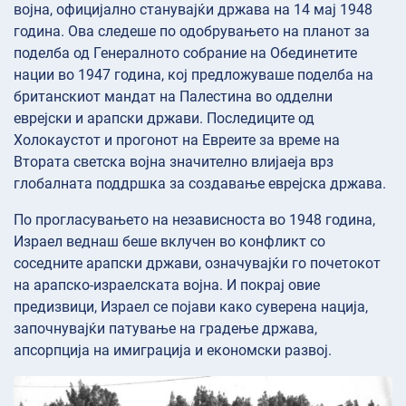
војна, официјално станувајќи држава на 14 мај 1948
година. Ова следеше по одобрувањето на планот за
поделба од Генералното собрание на Обединетите
нации во 1947 година, кој предложуваше поделба на
британскиот мандат на Палестина во одделни
еврејски и арапски држави. Последиците од
Холокаустот и прогонот на Евреите за време на
Втората светска војна значително влијаеја врз
глобалната поддршка за создавање еврејска држава.
По прогласувањето на независноста во 1948 година,
Израел веднаш беше вклучен во конфликт со
соседните арапски држави, означувајќи го почетокот
на арапско-израелската војна. И покрај овие
предизвици, Израел се појави како суверена нација,
започнувајќи патување на градење држава,
апсорпција на имиграција и економски развој.