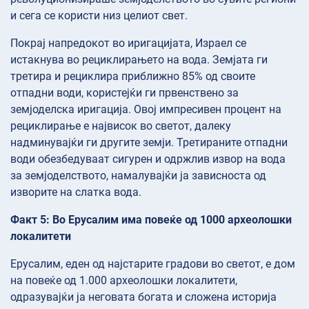
и сега се користи низ целиот свет.
Покрај напредокот во иригацијата, Израел се
истакнува во рециклирањето на вода. Земјата ги
третира и рециклира приближно 85% од своите
отпадни води, користејќи ги првенствено за
земјоделска иригација. Овој импресивен процент на
рециклирање е највисок во светот, далеку
надминувајќи ги другите земји. Третираните отпадни
води обезбедуваат сигурен и одржлив извор на вода
за земјоделството, намалувајќи ја зависноста од
изворите на слатка вода.
Факт 5: Во Ерусалим има повеќе од 1000 археолошки
локалитети
Ерусалим, еден од најстарите градови во светот, е дом
на повеќе од 1.000 археолошки локалитети,
одразувајќи ја неговата богата и сложена историја