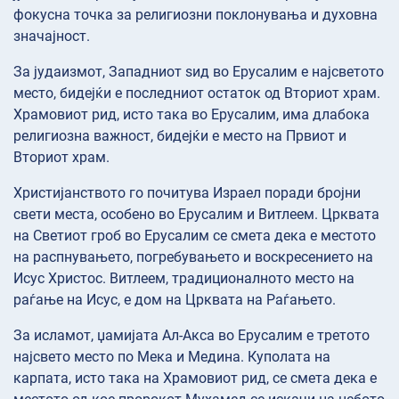
фокусна точка за религиозни поклонувања и духовна
значајност.
За јудаизмот, Западниот ѕид во Ерусалим е најсветото
место, бидејќи е последниот остаток од Вториот храм.
Храмовиот рид, исто така во Ерусалим, има длабока
религиозна важност, бидејќи е место на Првиот и
Вториот храм.
Христијанството го почитува Израел поради бројни
свети места, особено во Ерусалим и Витлеем. Црквата
на Светиот гроб во Ерусалим се смета дека е местото
на распнувањето, погребувањето и воскресението на
Исус Христос. Витлеем, традиционалното место на
раѓање на Исус, е дом на Црквата на Раѓањето.
За исламот, џамијата Ал-Акса во Ерусалим е третото
најсвето место по Мека и Медина. Куполата на
карпата, исто така на Храмовиот рид, се смета дека е