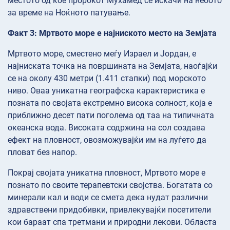
местото од кое пророкот Мухамед се искачи на небото
за време на Ноќното патување.
Факт 3: Мртвото море е најниското место на Земјата
Мртвото море, сместено меѓу Израел и Јордан, е
најниската точка на површината на Земјата, наоѓајќи
се на околу 430 метри (1.411 стапки) под морското
ниво. Оваа уникатна географска карактеристика е
позната по својата екстремно висока солност, која е
приближно десет пати поголема од таа на типичната
океанска вода. Високата содржина на сол создава
ефект на пловност, овозможувајќи им на луѓето да
пловат без напор.
Покрај својата уникатна пловност, Мртвото море е
познато по своите терапевтски својства. Богатата со
минерали кал и води се смета дека нудат различни
здравствени придобивки, привлекувајќи посетители
кои бараат спа третмани и природни лекови. Областа