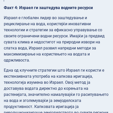
Факт 4: Израел ги заштедува водните ресурси
Израел е глобален лидер во заштедување и
рециклирање на вода, користејќи иновативни
технологии и стратегии за ефикасно управување со
своите ограничени водни ресурси. Имајќи ја предвид
сувата клима и недостигот на природни извори на
слатка вода, Израел развил напредни методи за
максимизирање на користењето на водата и
одржливоста.
Една од клучните стратегии што Израел ги користи е
екстензивната употреба на капкова иригација,
технологија изумена во Израел. Овој метод ја
доставува водата директно до корењата на
растенијата, значително намалувајќи го расипувањето
на вода и зголемувајќи ја земјоделската
продуктивност. Капковата иригација ја
револуционизираше земјоделството во сувите региони