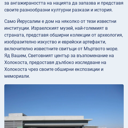
за ангажираността на нацията да запазва и представя
своите разнообразни културни разкази и история.
Само Йерусалим е дом на няколко от тези известни
институции. Израелският музей, най-големият в
страната, представя обширни колекции от археология,
изобразително изкуство и еврейски артефакти,
включително известните свитъци от Мъртвото море.
Яд Вашем, Световният център за възпоменание на
Холокоста, предоставя дълбоко изследване на
Холокоста чрез своите обширни експозиции и
мемориали.