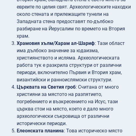
евреите по целия свят. Археологическите находки
около стената и прилежащите тунели на
Западната стена предоставят по-дълбоко
разбиране на Йерусалим по времето на Втория
храм.
Храмовия хълм/Харам ал-Шариф
: Тази област
има дълбоко значение за юдаизма,
християнството и исляма. Археологическата
работа тук е разкрила структури от различни
периоди, включително Първия и Втория храм,
византийски и ранноислямски структури.
Църквата на Светия гроб
: Считана от много
християни за мястото на разпятието,
погребението и възкресението на Исус, тази
църква стои на място, което е дало много
археологически съкровища от различни
исторически периоди.
Елеонската планина
: Това историческо място