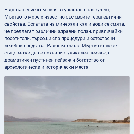
В допълнение към своята уникална плавучест,
Мъртвото море е известно със своите терапевтични
свойства. Богатата на минерали кал и води се смята,
че предлагат различни здравни ползи, привличайки
посетители, търсещи спа процедури и естествени
лечебни средства. Районът около Мъртвото море
също може да се похвали с уникален пейзаж, с
драматичен пустинен пейзаж и богатство от
археологически и исторически места.