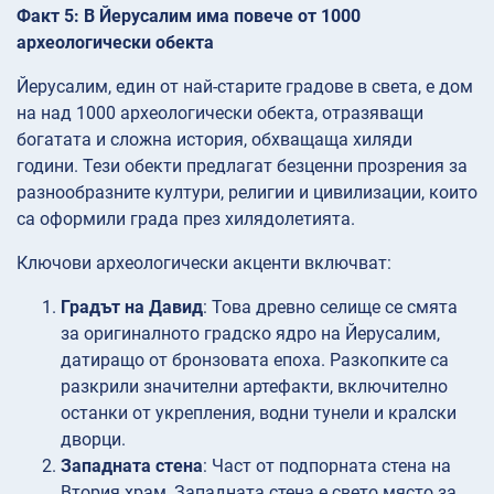
Факт 5: В Йерусалим има повече от 1000
археологически обекта
Йерусалим, един от най-старите градове в света, е дом
на над 1000 археологически обекта, отразяващи
богатата и сложна история, обхващаща хиляди
години. Тези обекти предлагат безценни прозрения за
разнообразните култури, религии и цивилизации, които
са оформили града през хилядолетията.
Ключови археологически акценти включват:
Градът на Давид
: Това древно селище се смята
за оригиналното градско ядро на Йерусалим,
датиращо от бронзовата епоха. Разкопките са
разкрили значителни артефакти, включително
останки от укрепления, водни тунели и кралски
дворци.
Западната стена
: Част от подпорната стена на
Втория храм, Западната стена е свето място за