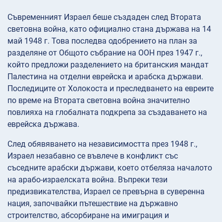
Съвременният Израел беше създаден след Втората
световна война, като официално стана държава на 14
май 1948 г. Това последва одобрението на план за
разделяне от Общото събрание на ООН през 1947 г.,
който предложи разделението на британския мандат
Палестина на отделни еврейска и арабска държави.
Последиците от Холокоста и преследването на евреите
по време на Втората световна война значително
повлияха на глобалната подкрепа за създаването на
еврейска държава.
След обявяването на независимостта през 1948 г.,
Израел незабавно се въвлече в конфликт със
съседните арабски държави, което отбеляза началото
на арабо-израелската война. Въпреки тези
предизвикателства, Израел се превърна в суверенна
нация, започвайки пътешествие на държавно
строителство, абсорбиране на имиграция и