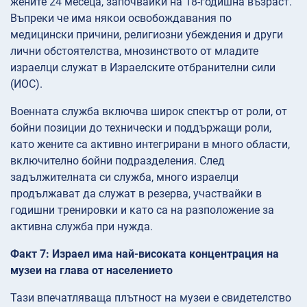
жените 24 месеца, започвайки на 18-годишна възраст.
Въпреки че има някои освобождавания по
медицински причини, религиозни убеждения и други
лични обстоятелства, мнозинството от младите
израелци служат в Израелските отбранителни сили
(ИОС).
Военната служба включва широк спектър от роли, от
бойни позиции до технически и поддържащи роли,
като жените са активно интегрирани в много области,
включително бойни подразделения. След
задължителната си служба, много израелци
продължават да служат в резерва, участвайки в
годишни тренировки и като са на разположение за
активна служба при нужда.
Факт 7: Израел има най-високата концентрация на
музеи на глава от населението
Тази впечатляваща плътност на музеи е свидетелство