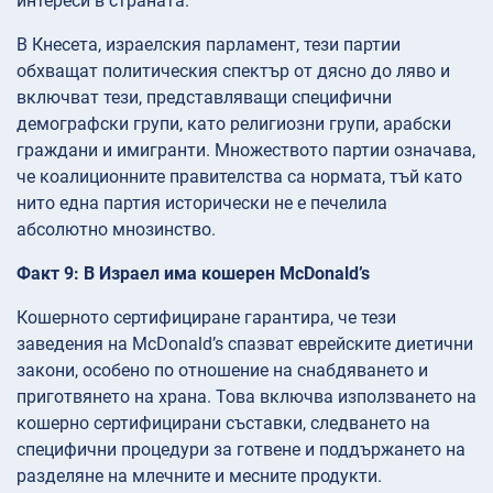
интереси в страната.
В Кнесета, израелския парламент, тези партии
обхващат политическия спектър от дясно до ляво и
включват тези, представляващи специфични
демографски групи, като религиозни групи, арабски
граждани и имигранти. Множеството партии означава,
че коалиционните правителства са нормата, тъй като
нито една партия исторически не е печелила
абсолютно мнозинство.
Факт 9: В Израел има кошерен McDonald’s
Кошерното сертифициране гарантира, че тези
заведения на McDonald’s спазват еврейските диетични
закони, особено по отношение на снабдяването и
приготвянето на храна. Това включва използването на
кошерно сертифицирани съставки, следването на
специфични процедури за готвене и поддържането на
разделяне на млечните и месните продукти.