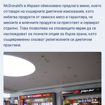
McDonald’s в Израел обикновено предлага меню, което
отговаря на кошерните диетични изисквания, като
избягва продукти от свинско месо и гарантира, че
месните и млечните продукти се приготвят и сервират
отделно. Това позволява на спазващите евреи да се
наслаждават на познати опции за бърза храна, като
същевременно спазват религиозните си диетични
практики.