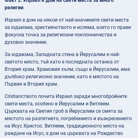
Факт 2: Израел е дом на свети места за много
религии
Израел е дом на някои от най-значимите свети места
за юдаизма, християнството и исляма, което го прави
фокусна точка за религиозни поклонничества и
духовно значение.
За юдаизма, Западната стена в Йерусалим е най-
светото място, тъй като е последната останка от
Втория храм. Храмовия хълм, също в Йерусалим, има
дълбоко религиозно значение, като е мястото на
Първия и Втория храм.
Cristianството почита Израел заради многобройните
свети места, особено в Йерусалим и Витлеем.
Църквата на Светия гроб в Йерусалим се смята за
мястото на разпятието, погребението и възкресението
на Исус Христос. Витлеем, традиционното място на
раждане на Исус, е дом на църквата на Рождество