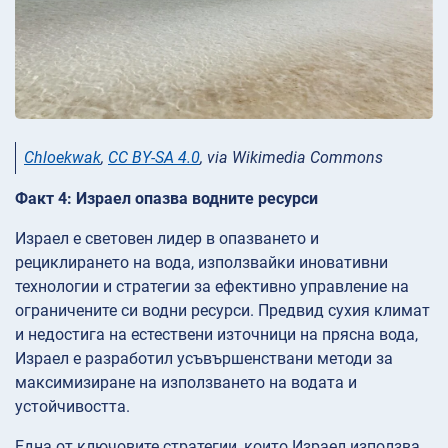
Chloekwak
,
CC BY-SA 4.0
, via Wikimedia Commons
Факт 4: Израел опазва водните ресурси
Израел е световен лидер в опазването и
рециклирането на вода, използвайки иновативни
технологии и стратегии за ефективно управление на
ограничените си водни ресурси. Предвид сухия климат
и недостига на естествени източници на прясна вода,
Израел е разработил усъвършенствани методи за
максимизиране на използването на водата и
устойчивостта.
Една от ключовите стратегии, които Израел използва,