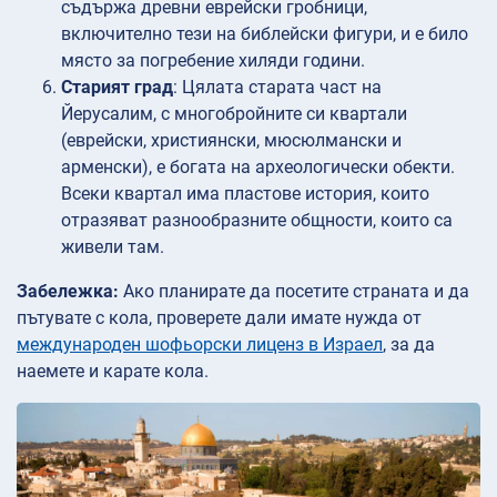
съдържа древни еврейски гробници,
включително тези на библейски фигури, и е било
място за погребение хиляди години.
Старият град
: Цялата старата част на
Йерусалим, с многобройните си квартали
(еврейски, християнски, мюсюлмански и
арменски), е богата на археологически обекти.
Всеки квартал има пластове история, които
отразяват разнообразните общности, които са
живели там.
Забележка:
Ако планирате да посетите страната и да
пътувате с кола, проверете дали имате нужда от
международен шофьорски лиценз в Израел
, за да
наемете и карате кола.