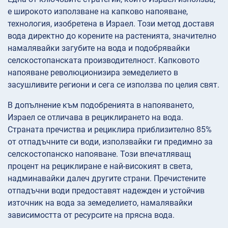
е широкото използване на капково напояване,
технология, изобретена в Израел. Този метод доставя
вода директно до корените на растенията, значително
намалявайки загубите на вода и подобрявайки
селскостопанската производителност. Капковото
напояване революционизира земеделието в
засушливите региони и сега се използва по целия свят.
В допълнение към подобренията в напояването,
Израел се отличава в рециклирането на вода.
Страната пречиства и рециклира приблизително 85%
от отпадъчните си води, използвайки ги предимно за
селскостопанско напояване. Този впечатляващ
процент на рециклиране е най-високият в света,
надминавайки далеч другите страни. Пречистените
отпадъчни води предоставят надежден и устойчив
източник на вода за земеделието, намалявайки
зависимостта от ресурсите на прясна вода.