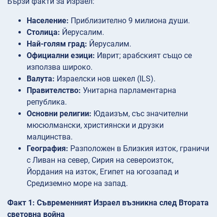
Бързи факти за Израел:
Население:
Приблизително 9 милиона души.
Столица:
Йерусалим.
Най-голям град:
Йерусалим.
Официални езици:
Иврит; арабският също се
използва широко.
Валута:
Израелски нов шекел (ILS).
Правителство:
Унитарна парламентарна
република.
Основни религии:
Юдаизъм, със значителни
мюсюлмански, християнски и друзки
малцинства.
География:
Разположен в Близкия изток, граничи
с Ливан на север, Сирия на североизток,
Йордания на изток, Египет на югозапад и
Средиземно море на запад.
Факт 1: Съвременният Израел възникна след Втората
световна война