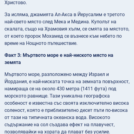
Христово.
За исляма, джамията Ал-Акса в Йерусалим е третото
най-свето място след Мека и Медина. Куполът на
скалата, също на Храмовия хълм, се смята за мястото,
от което пророк Мохамед се възнесе към небето по
време на Нощното пътешествие.
Факт 3: Мъртвото море е най-ниското място на
земята
Мъртвото море, разположено между Израел и
Йордания, е най-ниската точка на земната повърхност,
намираща се на около 430 метра (1411 фута) под
морското равнище. Тази уникална географска
особеност е известна със своята изключително висока
соленост, която е приблизително десет пъти по-висока
от тази на типичната океанска вода. Високото
съдържание на сол създава ефект на плавучест,
позволявайки на хората да плават без усилие.