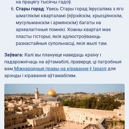
на працягу тысячы гадоў.
Стары горад
: Увесь Стары горад Іерусаліма з яго
шматлікімі кварталамі (яўрэйскім, хрысціянскім,
мусульманскім і армянскім) багаты на
археалагічныя помнікі. Кожны квартал мае
пласты гісторыі, якія адлюстроўваюць
разнастайныя супольнасці, якія жылі там.
Заўвага:
Калі вы плануеце наведаць краіну і
падарожнічаць на аўтамабілі, праверце, ці патрэбныя
вам
Міжнародныя правы на кіраванне ў Ізраілі
для
арэнды і кіравання аўтамабілем.