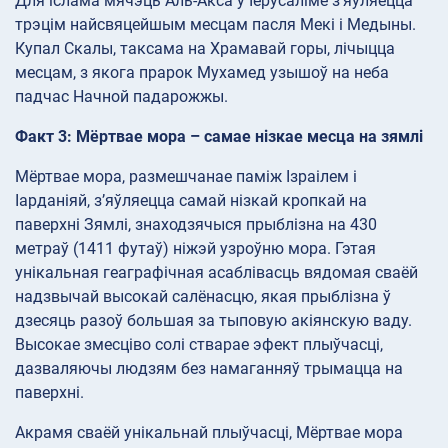
Для іслама мячэць Аль-Акса ў Іерусаліме з’яўляецца
трэцім найсвяцейшым месцам пасля Мекі і Медыны.
Купал Скалы, таксама на Храмавай горы, лічыцца
месцам, з якога прарок Мухамед узышоў на неба
падчас Начной падарожжы.
Факт 3: Мёртвае мора – самае нізкае месца на зямлі
Мёртвае мора, размешчанае паміж Ізраілем і
Іарданіяй, з’яўляецца самай нізкай кропкай на
паверхні Зямлі, знаходзячыся прыблізна на 430
метраў (1411 футаў) ніжэй узроўню мора. Гэтая
унікальная геаграфічная асаблівасць вядомая сваёй
надзвычай высокай салёнасцю, якая прыблізна ў
дзесяць разоў большая за тыповую акіянскую ваду.
Высокае змесціво солі стварае эфект плыўчасці,
дазваляючы людзям без намаганняў трымацца на
паверхні.
Акрамя сваёй унікальнай плыўчасці, Мёртвае мора