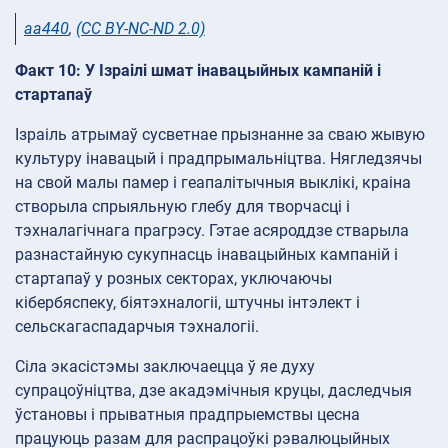
aa440
,
(CC BY-NC-ND 2.0)
Факт 10: У Ізраілі шмат інавацыйных кампаній і
стартапаў
Ізраіль атрымаў сусветнае прызнанне за сваю жывую
культуру інавацый і прадпрымальніцтва. Нягледзячы
на свой малы памер і геапалітычныя выклікі, краіна
створыла спрыяльную глебу для творчасці і
тэхналагічнага прагрэсу. Гэтае асяроддзе стварыла
разнастайную сукупнасць інавацыйных кампаній і
стартапаў у розных секторах, уключаючы
кібербяспеку, біятэхналогіі, штучны інтэлект і
сельскагаспадарчыя тэхналогіі.
Сіла экасістэмы заключаецца ў яе духу
супрацоўніцтва, дзе акадэмічныя круцы, даследчыя
ўстановы і прыватныя прадпрыемствы цесна
працуюць разам для распрацоўкі рэвалюцыйных