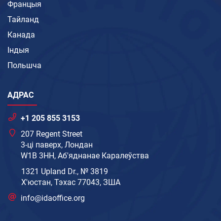
Францыя
Тайланд
Канада
Індыя
Польшча
АДРАС
+1 205 855 3153
207 Regent Street
3-ці паверх, Лондан
W1B 3HH, Аб'яднанае Каралеўства
1321 Upland Dr., № 3819
Х'юстан, Тэхас 77043, ЗША
info@idaoffice.org