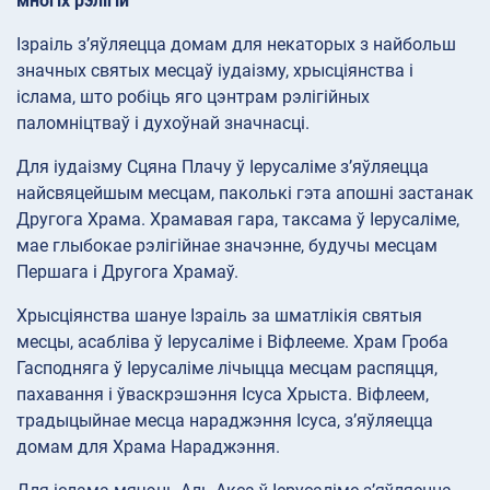
многіх рэлігій
Ізраіль з’яўляецца домам для некаторых з найбольш
значных святых месцаў іудаізму, хрысціянства і
іслама, што робіць яго цэнтрам рэлігійных
паломніцтваў і духоўнай значнасці.
Для іудаізму Сцяна Плачу ў Іерусаліме з’яўляецца
найсвяцейшым месцам, паколькі гэта апошні застанак
Другога Храма. Храмавая гара, таксама ў Іерусаліме,
мае глыбокае рэлігійнае значэнне, будучы месцам
Першага і Другога Храмаў.
Хрысціянства шануе Ізраіль за шматлікія святыя
месцы, асабліва ў Іерусаліме і Віфлееме. Храм Гроба
Гасподняга ў Іерусаліме лічыцца месцам распяцця,
пахавання і ўваскрэшэння Ісуса Хрыста. Віфлеем,
традыцыйнае месца нараджэння Ісуса, з’яўляецца
домам для Храма Нараджэння.