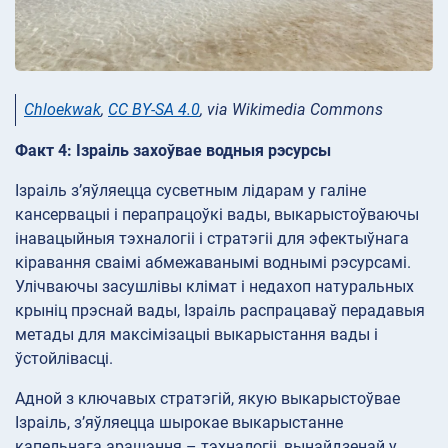
Chloekwak
,
CC BY-SA 4.0
, via Wikimedia Commons
Факт 4: Ізраіль захоўвае водныя рэсурсы
Ізраіль з’яўляецца сусветным лідарам у галіне
кансервацыі і перапрацоўкі вады, выкарыстоўваючы
інавацыйныя тэхналогіі і стратэгіі для эфектыўнага
кіравання сваімі абмежаванымі воднымі рэсурсамі.
Улічваючы засушлівы клімат і недахоп натуральных
крыніц прэснай вады, Ізраіль распрацаваў перадавыя
метады для максімізацыі выкарыстання вады і
ўстойлівасці.
Адной з ключавых стратэгій, якую выкарыстоўвае
Ізраіль, з’яўляецца шырокае выкарыстанне
капельнага арашэння – тэхналогіі, вынайдзенай у