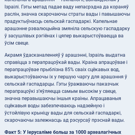
Ізраілі. Гэты метад падае ваду непасрэдна да кораняў
раслін, значна скарочаючы страты вады і павышаючы
прадуктыўнасць сельскай гаспадаркі. Капельнае
арашэнне рэвалюцыйна змяніла сельскую гаспадарку
ў засушлівых рэгіёнах і цяпер выкарыстоўваецца ва
ўсім свеце.
Акрамя ўдасканаленняў ў арашэнні, Ізраіль выдатна
справіцца з перапрацоўкай вады. Краіна апрацоўвае і
перапрацоўвае прыблізна 85% сваіх сцёкавых вод,
выкарыстоўваючы іх у першую чаргу для арашэння ў
сельскай гаспадарцы. Гэты ўражваючы паказчык
перапрацоўкі з’яўляецца самым высокім у свеце,
значна перавышаючы іншыя краіны. Апрацаваныя
сцёкавыя воды забезпечваюць надзейную і
ўстойлівую крыніцу вады для сельскай гаспадаркі,
скарочаючы залежнасць ад рэсурсаў прэснай вады.
Факт 5: У Іерусаліме больш за 1000 археалагічных