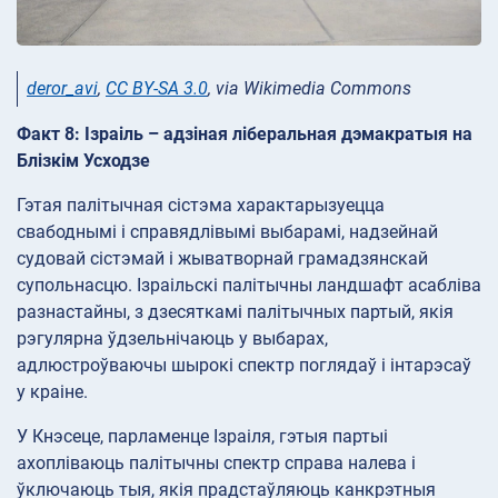
deror_avi
,
CC BY-SA 3.0
, via Wikimedia Commons
Факт 8: Ізраіль – адзіная ліберальная дэмакратыя на
Блізкім Усходзе
Гэтая палітычная сістэма характарызуецца
свабоднымі і справядлівымі выбарамі, надзейнай
судовай сістэмай і жыватворнай грамадзянскай
супольнасцю. Ізраільскі палітычны ландшафт асабліва
разнастайны, з дзесяткамі палітычных партый, якія
рэгулярна ўдзельнічаюць у выбарах,
адлюстроўваючы шырокі спектр поглядаў і інтарэсаў
у краіне.
У Кнэсеце, парламенце Ізраіля, гэтыя партыі
ахопліваюць палітычны спектр справа налева і
ўключаюць тыя, якія прадстаўляюць канкрэтныя