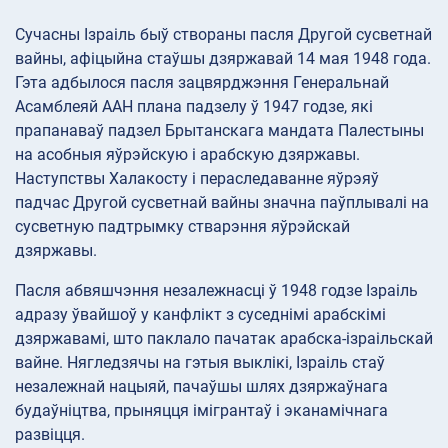
Сучасны Ізраіль быў створаны пасля Другой сусветнай
вайны, афіцыйна стаўшы дзяржавай 14 мая 1948 года.
Гэта адбылося пасля зацвярджэння Генеральнай
Асамблеяй ААН плана падзелу ў 1947 годзе, які
прапанаваў падзел Брытанскага мандата Палестыны
на асобныя яўрэйскую і арабскую дзяржавы.
Наступствы Халакосту і пераследаванне яўрэяў
падчас Другой сусветнай вайны значна паўплывалі на
сусветную падтрымку стварэння яўрэйскай
дзяржавы.
Пасля абвяшчэння незалежнасці ў 1948 годзе Ізраіль
адразу ўвайшоў у канфлікт з суседнімі арабскімі
дзяржавамі, што паклало пачатак арабска-ізраільскай
вайне. Нягледзячы на гэтыя выклікі, Ізраіль стаў
незалежнай нацыяй, пачаўшы шлях дзяржаўнага
будаўніцтва, прыняцця імігрантаў і эканамічнага
развіцця.