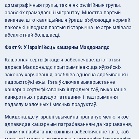
дэмаграфічныя групы, такія як рэлігійныя групы,
арабскіх грамадзян і імігрантаў. Мноства партый
азначае, што кааліцыйныя ўрады з’яўляюцца нормай,
паколькі ніводная партыя гістарычна не атрымлівала
абсалютнай большасці.
Факт 9: У Ізраілі ёсць кашэрны Макдоналдс
Кашэрная сертыфікацыя забезпечвае, што гэтыя
адраса Макдоналдс прытрымліваюцца яўрэйскіх
законаў харчавання, асабліва адносна здабывання і
падрыхтоўкі ежы. Гэта ўключае выкарыстанне
кашэрна сертыфікаваных інгрэдыентаў, выкананне
канкрэтных працэдур гатавання і падтрымання
падзелу малочных і мясных прадуктаў.
Макдоналдс у Ізраілі звычайна прапануе меню, якое
адпавядае кашэрным патрабаванням да харчавання,
такім як пазбяганне свініны і забеспячэнне таго, каб