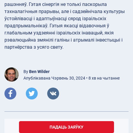
рашэнняў. Гэтая сінергія не толькі паскорыла
тэхналагічныя прарывы, але і садзейнічала культуры
ўстойлівасці і адаптыўнасці сярод ізраільскіх
прадпрымальнікаў. Гэтыя якасці відавочныя ў
глабальным уздзеянні ізраільскіх інавацый, якія
рэвалюцыйна змянілі галіны і атрымалі інвестыцыі і
партнёрства з усяго свету.
By
Ben Wilder
Апублікавана Чэрвень 30, 2024 • 8 хв на чытанне
ПАДАЦЬ ЗАЯЎКУ