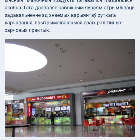
мясныя і малочныя прадукты гатаваліся і падаваліся
асобна. Гэта дазваляе набожным яўрэям атрымліваць
задавальненне ад знаёмых варыянтаў хуткага
харчавання, прытрымліваючыся сваіх рэлігійных
харчовых практык.