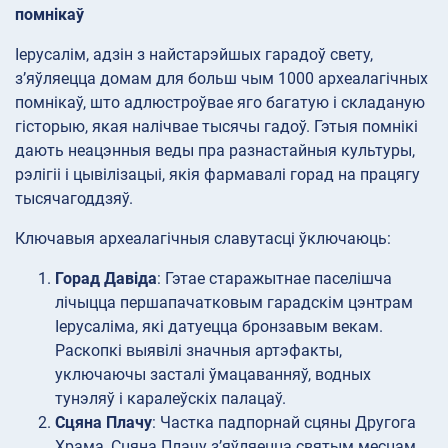
помнікаў
Іерусалім, адзін з найстарэйшых гарадоў свету,
з’яўляецца домам для больш чым 1000 археалагічных
помнікаў, што адлюстроўвае яго багатую і складаную
гісторыю, якая налічвае тысячы гадоў. Гэтыя помнікі
дають неацэнныя веды пра разнастайныя культуры,
рэлігіі і цывілізацыі, якія фармавалі горад на працягу
тысячагоддзяў.
Ключавыя археалагічныя славутасці ўключаюць:
Горад Давіда
: Гэтае старажытнае паселішча
лічыцца першапачатковым гарадскім цэнтрам
Іерусаліма, які датуецца бронзавым векам.
Раскопкі выявілі значныя артэфакты,
уключаючы засталі ўмацаванняў, водных
тунэляў і каралеўскіх палацаў.
Сцяна Плачу
: Частка падпорнай сцяны Другога
Храма, Сцяна Плачу з’яўляецца святым месцам