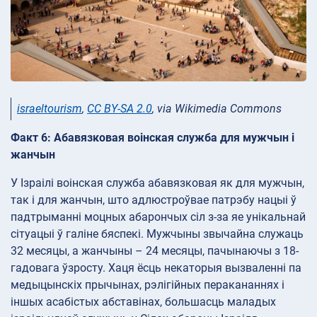
israeltourism
,
CC BY-SA 2.0
, via Wikimedia Commons
Факт 6: Абавязковая воінская служба для мужчын і
жанчын
У Ізраілі воінская служба абавязковая як для мужчын,
так і для жанчын, што адлюстроўвае патрэбу нацыі ў
падтрыманні моцных абарончых сіл з-за яе унікальнай
сітуацыі ў галіне бяспекі. Мужчыны звычайна служаць
32 месяцы, а жанчыны – 24 месяцы, пачынаючы з 18-
гадовага ўзросту. Хаця ёсць некаторыя вызваленні па
медыцынскіх прычынах, рэлігійных перакананнях і
іншых асабістых абставінах, большасць маладых