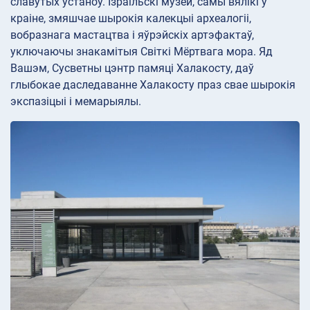
славутых устаноў. Ізраільскі музей, самы вялікі ў
краіне, змяшчае шырокія калекцыі археалогіі,
вобразнага мастацтва і яўрэйскіх артэфактаў,
уключаючы знакамітыя Світкі Мёртвага мора. Яд
Вашэм, Сусветны цэнтр памяці Халакосту, даў
глыбокае даследаванне Халакосту праз свае шырокія
экспазіцыі і мемарыялы.