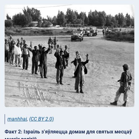
manhhai
,
(CC BY 2.0)
Факт 2: Ізраіль з’яўляецца домам для святых месцаў