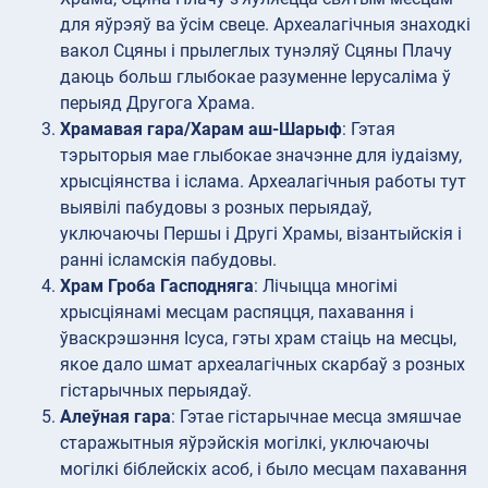
для яўрэяў ва ўсім свеце. Археалагічныя знаходкі
вакол Сцяны і прылеглых тунэляў Сцяны Плачу
даюць больш глыбокае разуменне Іерусаліма ў
перыяд Другога Храма.
Храмавая гара/Харам аш-Шарыф
: Гэтая
тэрыторыя мае глыбокае значэнне для іудаізму,
хрысціянства і іслама. Археалагічныя работы тут
выявілі пабудовы з розных перыядаў,
уключаючы Першы і Другі Храмы, візантыйскія і
ранні ісламскія пабудовы.
Храм Гроба Гасподняга
: Лічыцца многімі
хрысціянамі месцам распяцця, пахавання і
ўваскрэшэння Ісуса, гэты храм стаіць на месцы,
якое дало шмат археалагічных скарбаў з розных
гістарычных перыядаў.
Алеўная гара
: Гэтае гістарычнае месца змяшчае
старажытныя яўрэйскія могілкі, уключаючы
могілкі біблейскіх асоб, і было месцам пахавання