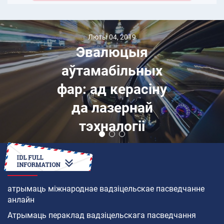
Люты 04, 2019
Эвалюцыя
аўтамабільных
фар: ад керасіну
да лазернай
тэхналогіі
ЯК
атрымаць міжнароднае вадзіцельскае пасведчанне
анлайн
Атрымаць пераклад вадзіцельскага пасведчання