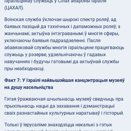
ізраільцянаў служыць у Сілах абароны Ізраіля
(ЦАХАЛ).
Воінская служба ўключае шырокі спектр роляў, ад
баявых пазіцый да тэхнічных і дапаможных роляў, з
жанчынамі, актыўна інтэграванымі ў многія сферы,
уключаючы баявыя падраздзеленні. Пасля
абавязковай службы многія ізраільцяне працягваюць
служыць у рэзерве, удзельнічаючы ў гадавых
навучаннях і будучы гатовымі да актыўнай службы
пры неабходнасці.
Факт 7: У Ізраілі найвышэйшая канцэнтрацыя музеяў
на душу насельніцтва
Гэтая ўражваючая шчыльнасць музеяў сведчыць пра
прыхільнасць нацыі да захавання і дэманстрацыі
сваіх разнастайных культурных наратываў і гісторый.
Толькі ў Іерусаліме знаходзіцца некалькі з гэтых