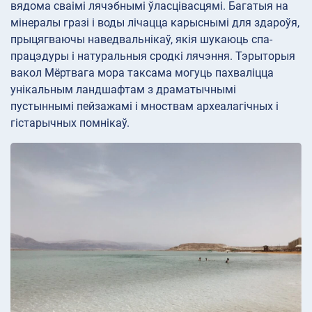
вядома сваімі лячэбнымі ўласцівасцямі. Багатыя на
мінералы гразі і воды лічацца карыснымі для здароўя,
прыцягваючы наведвальнікаў, якія шукаюць спа-
працэдуры і натуральныя сродкі лячэння. Тэрыторыя
вакол Мёртвага мора таксама могуць пахваліцца
унікальным ландшафтам з драматычнымі
пустыннымі пейзажамі і мноствам археалагічных і
гістарычных помнікаў.