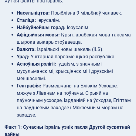
Хуткія факты пра Ізраіль:
Насельніцтва:
Прыблізна 9 мільёнаў чалавек.
Сталіца:
Іерусалім.
Найбуйнейшы горад:
Іерусалім.
Афіцыйныя мовы:
Іўрыт; арабская мова таксама
шырока выкарыстоўваецца.
Валюта:
Ізраільскі новы шэкель (ILS).
Урад:
Унітарная парламенцкая рэспубліка.
Асноўныя рэлігіі:
Іудаізм, з значнымі
мусульманскімі, хрысціянскімі і друзскімі
меншасцямі.
Геаграфія:
Размешчаны на Блізкім Усходзе,
мяжуе з Ліванам на поўначы, Сірыяй на
паўночным усходзе, Іарданіяй на ўсходзе, Егіптам
на паўднёвым захадзе і Міжземным морам на
захадзе.
Факт 1: Сучасны Ізраіль узнік пасля Другой сусветнай
вайны