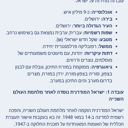
עובדות מהירות על ישראל:
אוכלוסייה:
כ-9 מיליון איש.
בירה:
ירושלים.
העיר הגדולה ביותר:
ירושלים.
שפות רשמיות:
עברית; ערבית נמצאת גם בשימוש נרחב.
מטבע:
שקל חדש ישראלי (₪).
ממשל:
רפובליקה פרלמנטרית יחידה.
דתות עיקריות:
יהדות, עם מיעוטים משמעותיים של
מוסלמים, נוצרים ודרוזים.
גיאוגרפיה:
ממוקמת במזרח התיכון, גובלת עם לבנון
בצפון, סוריה בצפון-מזרח, ירדן במזרח, מצרים
בדרום-מערב והים התיכון במערב.
עובדה 1: ישראל המודרנית נוסדה לאחר מלחמת העולם
השנייה
ישראל המודרנית הוקמה לאחר מלחמת העולם השנייה, והפכה
רשמית למדינה ב-14 במאי 1948. זה בא בעקבות אישור העצרת
הכללית של האומות המאוחדות על תוכנית החלוקה ב-1947,