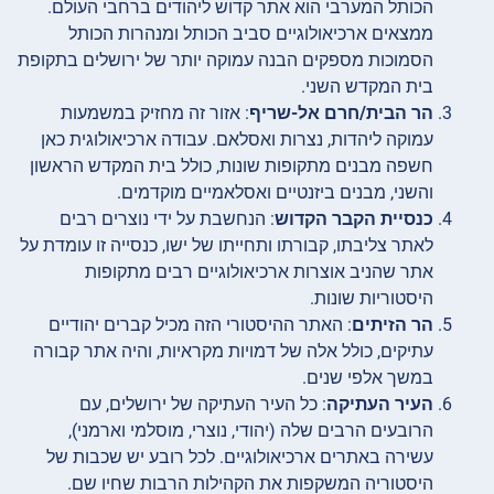
הכותל המערבי הוא אתר קדוש ליהודים ברחבי העולם.
ממצאים ארכיאולוגיים סביב הכותל ומנהרות הכותל
הסמוכות מספקים הבנה עמוקה יותר של ירושלים בתקופת
בית המקדש השני.
הר הבית/חרם אל-שריף
: אזור זה מחזיק במשמעות
עמוקה ליהדות, נצרות ואסלאם. עבודה ארכיאולוגית כאן
חשפה מבנים מתקופות שונות, כולל בית המקדש הראשון
והשני, מבנים ביזנטיים ואסלאמיים מוקדמים.
כנסיית הקבר הקדוש
: הנחשבת על ידי נוצרים רבים
לאתר צליבתו, קבורתו ותחייתו של ישו, כנסייה זו עומדת על
אתר שהניב אוצרות ארכיאולוגיים רבים מתקופות
היסטוריות שונות.
הר הזיתים
: האתר ההיסטורי הזה מכיל קברים יהודיים
עתיקים, כולל אלה של דמויות מקראיות, והיה אתר קבורה
במשך אלפי שנים.
העיר העתיקה
: כל העיר העתיקה של ירושלים, עם
הרובעים הרבים שלה (יהודי, נוצרי, מוסלמי וארמני),
עשירה באתרים ארכיאולוגיים. לכל רובע יש שכבות של
היסטוריה המשקפות את הקהילות הרבות שחיו שם.