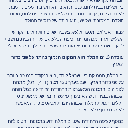
הנצרות מקדשת את ישראל בשל אתרים קדושים רבים, במיוחד
בירושלים ובבית לחם. כנסיית הקבר הקדוש בירושלים נחשבת
לאתר צליבתו, קבורתו ותחייתו של ישו הנוצרי. בית לחם, מקום
הולדתו המסורתי של ישו, הוא ביתה של כנסיית המולד.
עבור האסלאם, מסגד אל-אקצא בירושלים הוא האתר הקדוש
השלישי אחרי מכה ומדינה. כיפת הסלע, גם על הר הבית, נחשבת
למקום שממנו עלה הנביא מוחמד לשמיים במהלך המסע הלילי.
עובדה 3: ים המלח הוא המקום הנמוך ביותר על פני כדור
הארץ
ים המלח, הממוקם בין ישראל לירדן, הוא הנקודה הנמוכה ביותר
על פני כדור הארץ, יושב בערך 430 מטר (1,411 רגל) מתחת
לפני הים. התכונה הגיאוגרפית הייחודית הזו ידועה במליחותה
הגבוהה במיוחד, שהיא בערך פי עשרה מזו של מי אוקיינוס
רגילים. תכולת המלח הגבוהה יוצרת אפקט ציפה, המאפשר
לאנשים לצוף ללא מאמץ.
בנוסף לציפה הייחודית שלו, ים המלח ידוע בתכונותיו הטיפוליות.