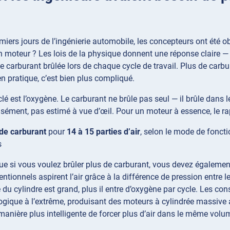
miers jours de l’ingénierie automobile, les concepteurs ont été
 moteur ? Les lois de la physique donnent une réponse claire —
de carburant brûlée lors de chaque cycle de travail. Plus de carb
en pratique, c’est bien plus compliqué.
clé est l’oxygène. Le carburant ne brûle pas seul — il brûle dans 
isément, pas estimé à vue d’œil. Pour un moteur à essence, le r
 de carburant
pour
14 à 15 parties d’air
, selon le mode de fonct
s
que si vous voulez brûler plus de carburant, vous devez égalemen
ntionnels aspirent l’air grâce à la différence de pression entre le 
 du cylindre est grand, plus il entre d’oxygène par cycle. Les co
logique à l’extrême, produisant des moteurs à cylindrée massiv
e manière plus intelligente de forcer plus d’air dans le même volu