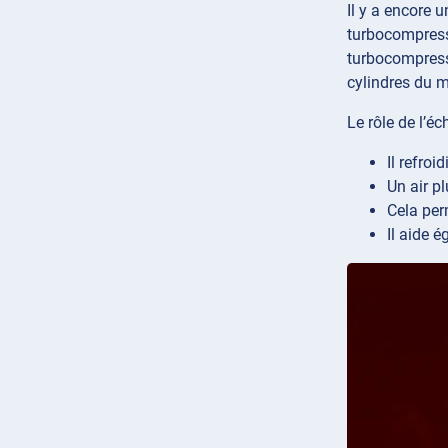
Il y a encore 
turbocompresse
turbocompress
cylindres du m
Le rôle de l’é
Il refroi
Un air pl
Cela per
Il aide 