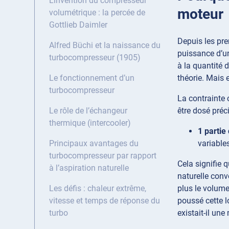
L’invention du compresseur
moteur
volumétrique : la percée de
Gottlieb Daimler
Depuis les pre
Alfred Büchi et la naissance du
puissance d’un
turbocompresseur (1905)
à la quantité 
théorie. Mais 
Le fonctionnement d’un
turbocompresseur
La contrainte 
être dosé préc
Le rôle de l’échangeur
thermique (intercooler)
1 partie
variable
Principaux avantages du
turbocompresseur par rapport
Cela signifie 
à l’aspiration naturelle
naturelle conve
plus le volume
Les défis : chaleur extrême,
poussé cette 
vitesse et temps de réponse du
existait-il un
turbo