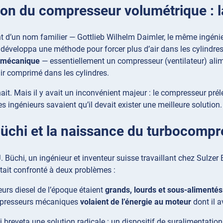
tion du compresseur volumétrique : l
t d’un nom familier — Gottlieb Wilhelm Daimler, le même ingénieu
développa une méthode pour forcer plus d’air dans les cylindres
 mécanique
— essentiellement un compresseur (ventilateur) alim
air comprimé dans les cylindres.
ait. Mais il y avait un inconvénient majeur : le compresseur prél
es ingénieurs savaient qu’il devait exister une meilleure solution.
Büchi et la naissance du turbocomp
J. Büchi, un ingénieur et inventeur suisse travaillant chez Sulzer
était confronté à deux problèmes :
urs diesel de l’époque étaient
grands, lourds et sous-alimentés
presseurs mécaniques
volaient de l’énergie au moteur
dont il a
 breveta une solution radicale : un dispositif de suralimentatio