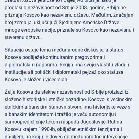
Status Kosova je složeno i osjetljivo pitanje. Iako je
proglasilo nezavisnost od Srbije 2008. godine, Srbija ne
priznaje Kosovo kao nezavisnu državu. Međutim, značajan
broj zemalja, uključujući Sjedinjene Američke Države i
mnoge evropske nacije, priznale su Kosovo kao nezavisnu i
suverenu državu.
Situacija ostaje tema međunarodne diskusije, a status
Kosova podliježe kontinuiranim pregovorima i
diplomatskim naporima. Regija ima svoju vlastitu vladu i
institucije, ali politički i diplomatski pejzaž oko statusa
Kosova je složen i višeslojan.
Želja Kosova da stekne nezavisnost od Srbije proizlazi iz
složene historijske i etničke pozadine. Kosovo, s većinskim
etničkim albanskim stanovništvom, ima historijske veze s
albanskim identitetom i tražilo je veću autonomiju i
samoopredjeljenje tokom raspada Jugoslavije. Rat na
Kosovu krajem 1990-ih, obilježen etničkim tenzijama i
nasiljem, na kraju je doveo do međunarodne intervencije.