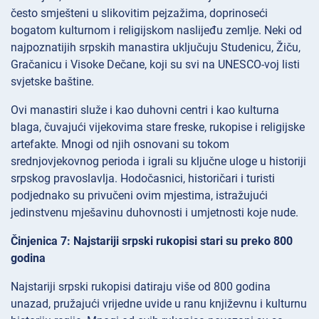
često smješteni u slikovitim pejzažima, doprinoseći
bogatom kulturnom i religijskom naslijeđu zemlje. Neki od
najpoznatijih srpskih manastira uključuju Studenicu, Žiču,
Gračanicu i Visoke Dečane, koji su svi na UNESCO-voj listi
svjetske baštine.
Ovi manastiri služe i kao duhovni centri i kao kulturna
blaga, čuvajući vijekovima stare freske, rukopise i religijske
artefakte. Mnogi od njih osnovani su tokom
srednjovjekovnog perioda i igrali su ključne uloge u historiji
srpskog pravoslavlja. Hodočasnici, historičari i turisti
podjednako su privučeni ovim mjestima, istražujući
jedinstvenu mješavinu duhovnosti i umjetnosti koje nude.
Činjenica 7: Najstariji srpski rukopisi stari su preko 800
godina
Najstariji srpski rukopisi datiraju više od 800 godina
unazad, pružajući vrijedne uvide u ranu književnu i kulturnu