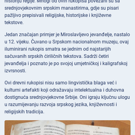
historiju regije. Mnogi od ovih rukopisa povezani su sa
srednjovjekovnim srpskim manastirima, gdje su pisari
pažljivo prepisivali religijske, historijske i književne
tekstove.
Jedan značajan primjer je Miroslavljevo jevanđelje, nastalo
u 12. vijeku. Čuvano u Srpskom nacionalnom muzeju, ovaj
iluminirani rukopis smatra se jednim od najstarijih
sačuvanih srpskih ćiriličnih tekstova. Sadrži četiri
jevanđelja i poznato je po svojoj umjetničkoj i kaligrafskoj
izvrsnosti.
Ovi drevni rukopisi nisu samo lingvistička blaga već i
kulturni artefakti koji odražavaju intelektualna i duhovna
dostignuća srednjovjekovne Srbije. Oni igraju ključnu ulogu
u razumijevanju razvoja srpskog jezika, književnosti i
religijskih tradicija.