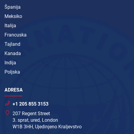
Španija
Meksiko
Italija
Francuska
Tajland
Kanada
Indija
Poljska
ADRESA
+1 205 855 3153
207 Regent Street
3. sprat, ured, London
W1B 3HH, Ujedinjeno Kraljevstvo