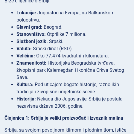
Brze činjenice o Srbiji:
Lokacija:
Jugoistočna Evropa, na Balkanskom
poluostrvu.
Glavni grad:
Beograd.
Stanovništvo:
Otprilike 7 miliona.
Službeni jezik:
Srpski.
Valuta:
Srpski dinar (RSD).
Veličina:
Oko 77.474 kvadratnih kilometara.
Znamenitosti:
Historijska Beogradska tvrđava,
živopisni park Kalemegdan i ikonična Crkva Svetog
Save.
Kultura:
Pod uticajem bogate historije, raznolikih
tradicija i živopisne umjetničke scene.
Historija:
Nekada dio Jugoslavije, Srbija je postala
nezavisna država 2006. godine.
Činjenica 1: Srbija je veliki proizvođač i izvoznik malina
Srbija, sa svojom povoljnom klimom i plodnim tlom, ističe