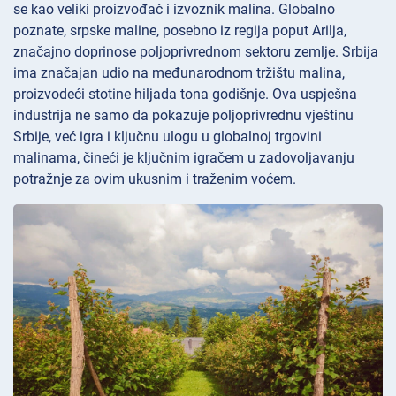
se kao veliki proizvođač i izvoznik malina. Globalno
poznate, srpske maline, posebno iz regija poput Arilja,
značajno doprinose poljoprivrednom sektoru zemlje. Srbija
ima značajan udio na međunarodnom tržištu malina,
proizvodeći stotine hiljada tona godišnje. Ova uspješna
industrija ne samo da pokazuje poljoprivrednu vještinu
Srbije, već igra i ključnu ulogu u globalnoj trgovini
malinama, čineći je ključnim igračem u zadovoljavanju
potražnje za ovim ukusnim i traženim voćem.