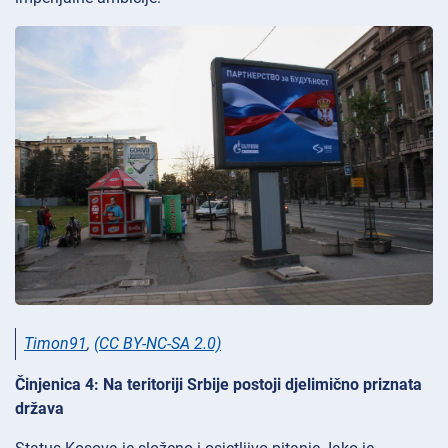
Timon91
,
(CC BY-NC-SA 2.0)
Činjenica 4: Na teritoriji Srbije postoji djelimično priznata
država