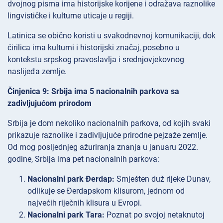
dvojnog pisma ima historijske korijene i odražava raznolike
lingvističke i kulturne uticaje u regiji.
Latinica se obično koristi u svakodnevnoj komunikaciji, dok
ćirilica ima kulturni i historijski značaj, posebno u
kontekstu srpskog pravoslavlja i srednjovjekovnog
naslijeđa zemlje.
Činjenica 9: Srbija ima 5 nacionalnih parkova sa
zadivljujućom prirodom
Srbija je dom nekoliko nacionalnih parkova, od kojih svaki
prikazuje raznolike i zadivljujuće prirodne pejzaže zemlje.
Od mog posljednjeg ažuriranja znanja u januaru 2022.
godine, Srbija ima pet nacionalnih parkova:
Nacionalni park Đerdap:
Smješten duž rijeke Dunav,
odlikuje se Đerdapskom klisurom, jednom od
najvećih riječnih klisura u Evropi.
Nacionalni park Tara:
Poznat po svojoj netaknutoj