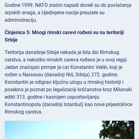
Godine 1999. NATO zračni napadi doveli su do povlačenja
srpskih snaga, a Ujedinjene nacije preuzele su
administraciju.
Činjenica 5: Mnogi rimski carevi rođeni su na teritoriji
Srbije
Teritorija današnje Srbije nekada je bila dio Rimskog
carstva, a nekoliko rimskih careva rođeno je u ovoj regiji.
Jedan značajan primjer je car Konstantin Veliki, koji je
rođen u Naissusu (današnji Niš, Srbija) 272. godine.
Konstantin je odigrao ključnu ulogu u rimskoj historiji i
posebno je poznat po legalizaciji kršćanstva kroz Milanski
edikt 313. godine i kasnijem uspostavljanju
Konstantinopola (današnji Istanbul) kao nove prijestolnice
Rimskog carstva.