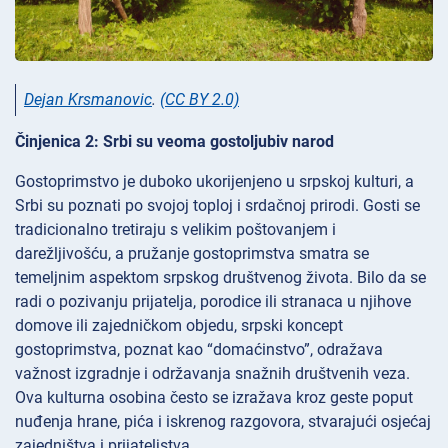
Dejan Krsmanovic
.
(CC BY 2.0)
Činjenica 2: Srbi su veoma gostoljubiv narod
Gostoprimstvo je duboko ukorijenjeno u srpskoj kulturi, a
Srbi su poznati po svojoj toploj i srdačnoj prirodi. Gosti se
tradicionalno tretiraju s velikim poštovanjem i
darežljivošću, a pružanje gostoprimstva smatra se
temeljnim aspektom srpskog društvenog života. Bilo da se
radi o pozivanju prijatelja, porodice ili stranaca u njihove
domove ili zajedničkom objedu, srpski koncept
gostoprimstva, poznat kao “domaćinstvo”, odražava
važnost izgradnje i održavanja snažnih društvenih veza.
Ova kulturna osobina često se izražava kroz geste poput
nuđenja hrane, pića i iskrenog razgovora, stvarajući osjećaj
zajedništva i prijateljstva.