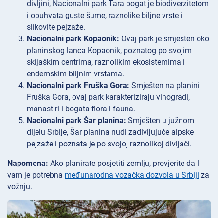
divljini, Nacionalni park Tara bogat je biodiverzitetom
i obuhvata guste šume, raznolike biljne vrste i
slikovite pejzaže.
Nacionalni park Kopaonik:
Ovaj park je smješten oko
planinskog lanca Kopaonik, poznatog po svojim
skijaškim centrima, raznolikim ekosistemima i
endemskim biljnim vrstama.
Nacionalni park Fruška Gora:
Smješten na planini
Fruška Gora, ovaj park karakteriziraju vinogradi,
manastiri i bogata flora i fauna.
Nacionalni park Šar planina:
Smješten u južnom
dijelu Srbije, Šar planina nudi zadivljujuće alpske
pejzaže i poznata je po svojoj raznolikoj divljači.
Napomena:
Ako planirate posjetiti zemlju, provjerite da li
vam je potrebna
međunarodna vozačka dozvola u Srbiji
za
vožnju.