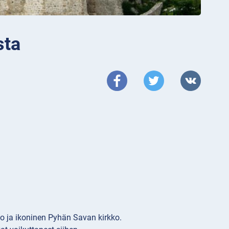
sta
to ja ikoninen Pyhän Savan kirkko.