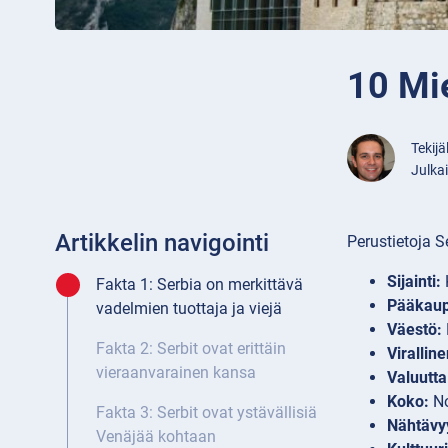
10 Mie
Tekijä
Julka
Artikkelin navigointi
Perustietoja S
Sijainti:
Fakta 1: Serbia on merkittävä
Pääkaup
vadelmien tuottaja ja viejä
Väestö:
Fakta 2: Serbit ovat erittäin
Viralline
vieraanvarainen kansa
Valuutta
Koko:
No
Fakta 3: Serbit ovat ystävällisiä
Nähtävy
Venäjää kohtaan