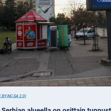
C BY-NC-SA 2.0)
 Serbian alueella on osittain tunnust