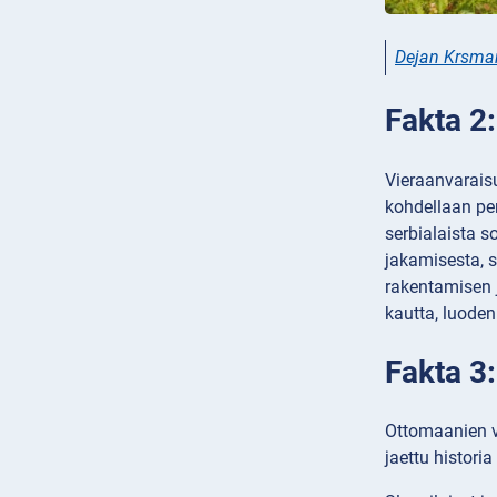
Dejan Krsma
Fakta 2:
Vieraanvaraisu
kohdellaan per
serbialaista s
jakamisesta, s
rakentamisen j
kautta, luoden
Fakta 3:
Ottomaanien va
jaettu histori