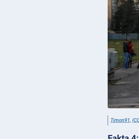
Timon91
,
(C
Fakta 4: