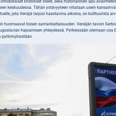
 ortodoksiset kristilliset siteet, sekä historiallinen apu avainhe
ien keskuudessa. Tähän ystävyyteen viitataan usein kansainväli
e tuelle, jota Venäjä tarjosi haastavina aikoina, on kulttuurista ar
in huomaavat toisen samankaltaisuuden. Venäjän tavoin Serbia p
 Jugoslavian hajoamisen yhteydessä. Pyrkiessään olemaan osa E
a pyrkimyksistään.