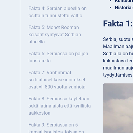
Kulttuuri
Historia:
Fakta 4: Serbian alueella on
osittain tunnustettu valtio
Fakta 1:
Fakta 5: Monet Rooman
keisarit syntyivät Serbian
Serbia, suotui
alueella
Maailmanlaajui
Serbialla on h
Fakta 6: Serbiassa on paljon
kukoistava teo
luostareita
maailmanlaaju
Fakta 7: Vanhimmat
tyydyttämises
serbialaiset käsikirjoitukset
ovat yli 800 vuotta vanhoja
Fakta 8: Serbiassa käytetään
sekä latinalaista että kyrillistä
aakkostoa
Fakta 9: Serbiassa on 5
kansallispuistoa, joissa on