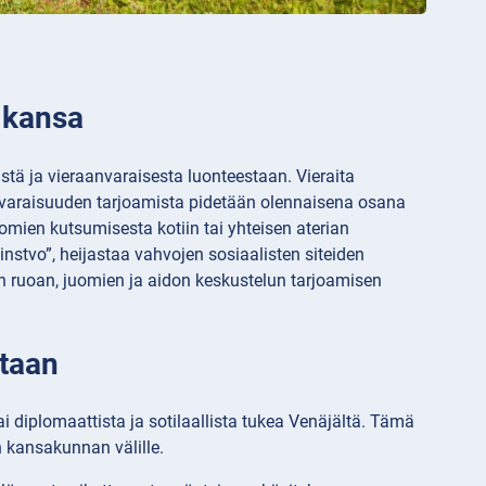
n kansa
stä ja vieraanvaraisesta luonteestaan. Vieraita
raanvaraisuuden tarjoamista pidetään olennaisena osana
tomien kutsumisesta kotiin tai yhteisen aterian
nstvo”, heijastaa vahvojen sosiaalisten siteiden
in ruoan, juomien ja aidon keskustelun tarjoamisen
htaan
 diplomaattista ja sotilaallista tukea Venäjältä. Tämä
n kansakunnan välille.