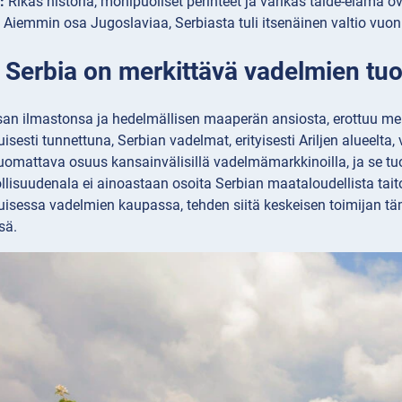
:
Rikas historia, monipuoliset perinteet ja värikäs taide-elämä ov
Aiemmin osa Jugoslaviaa, Serbiasta tuli itsenäinen valtio vuo
 Serbia on merkittävä vadelmien tuot
san ilmastonsa ja hedelmällisen maaperän ansiosta, erottuu mer
sesti tunnettuna, Serbian vadelmat, erityisesti Ariljen alueelta
uomattava osuus kansainvälisillä vadelmämarkkinoilla, ja se tu
llisuudenala ei ainoastaan osoita Serbian maataloudellista tait
isessa vadelmien kaupassa, tehden siitä keskeisen toimijan t
sä.