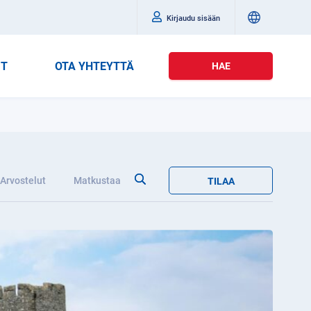
Kirjaudu sisään
IT
OTA YHTEYTTÄ
HAE
Arvostelut
Matkustaa
TILAA