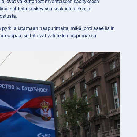
tkillä, ovat vaikuttaneet myönteiseen käsitykseen
siä suhteita koskevissa keskusteluissa, ja
vostusta.
yrki alistamaan naapurimaita, mikä johti aseellisiin
urooppaa, serbit ovat vähitellen luopumassa