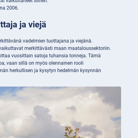
at vaikuttaneet siihen.
nna 2006.
taja ja viejä
kittävänä vadelmien tuottajana ja viejänä.
, vaikuttavat merkittävästi maan maataloussektoriin.
ottaa vuosittain satoja tuhansia tonneja. Tämä
oa, vaan sillä on myös olennainen rooli
ämän herkullisen ja kysytyn hedelmän kysynnän