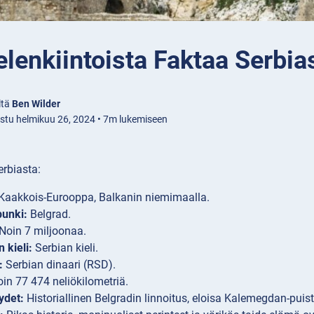
lenkiintoista Faktaa Serbia
ltä
Ben Wilder
istu helmikuu 26, 2024 • 7m lukemiseen
erbiasta:
Kaakkois-Eurooppa, Balkanin niemimaalla.
unki:
Belgrad.
Noin 7 miljoonaa.
n kieli:
Serbian kieli.
:
Serbian dinaari (RSD).
in 77 474 neliökilometriä.
ydet:
Historiallinen Belgradin linnoitus, eloisa Kalemegdan-puis