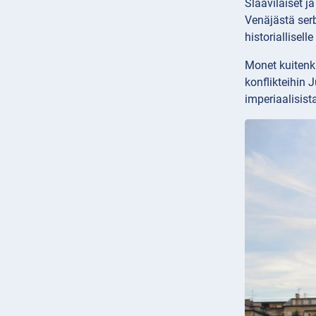
Slaavilaiset ja
Venäjästä serb
historiallisell
Monet kuitenk
konflikteihin
imperiaalisist