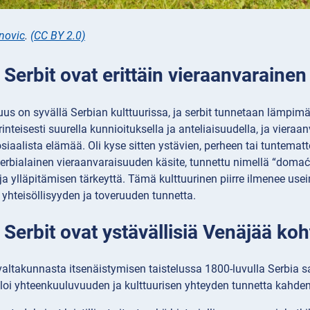
novic
.
(CC BY 2.0)
 Serbit ovat erittäin vieraanvaraine
us on syvällä Serbian kulttuurissa, ja serbit tunnetaan lämpimä
inteisesti suurella kunnioituksella ja anteliaisuudella, ja vie
osiaalista elämää. Oli kyse sitten ystävien, perheen tai tuntemat
erbialainen vieraanvaraisuuden käsite, tunnettu nimellä “domaći
a ylläpitämisen tärkeyttä. Tämä kulttuurinen piirre ilmenee use
 yhteisöllisyyden ja toveruuden tunnetta.
 Serbit ovat ystävällisiä Venäjää ko
ltakunnasta itsenäistymisen taistelussa 1800-luvulla Serbia sai
a loi yhteenkuuluvuuden ja kulttuurisen yhteyden tunnetta kahde