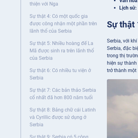
Văn hóa
thiện với Nga
Lịch sử:
Sự thật 4: Có một quốc gia
Sự thật 
được công nhận một phần trên
lãnh thổ của Serbia
Serbia, với kh
Sự thật 5: Nhiều hoàng đế La
Serbia, đặc b
Mã được sinh ra trên lãnh thổ
trong thị trư
của Serbia
hiện sự thành
trở thành một 
Sự thật 6: Có nhiều tu viện ở
Serbia
Sự thật 7: Các bản thảo Serbia
cổ nhất đã hơn 800 năm tuổi
Sự thật 8: Bảng chữ cái Latinh
và Cyrillic được sử dụng ở
Serbia
Sự thật 9: Serbia có 5 công