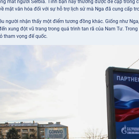
ong mắt người Serbia. Tình bạn này thường được đề cập trong c
về mặt văn hóa đối với sự hỗ trợ lịch sử mà Nga đã cung cấp t
iều người nhận thấy một điểm tương đồng khác. Giống như Nga,
đến xung đột vũ trang trong quá trình tan rã của Nam Tư. Trong
ỏ tham vọng đế quốc.