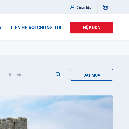
Đăng nhập
Ý
LIÊN HỆ VỚI CHÚNG TÔI
NỘP ĐƠN
Du lịch
ĐẶT MUA