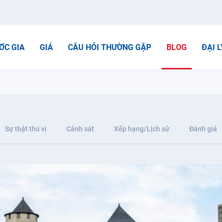
ỐC GIA
GIÁ
CÂU HỎI THƯỜNG GẶP
BLOG
ĐẠI L
Sự thật thú vị
Cảnh sát
Xếp hạng/Lịch sử
Đánh giá