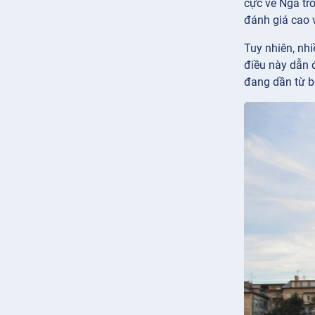
cực về Nga tr
đánh giá cao 
Tuy nhiên, nh
điều này dẫn 
đang dần từ b