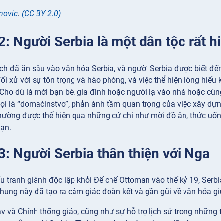
novic
.
(CC BY 2.0)
2: Người Serbia là một dân tộc rất 
ch đã ăn sâu vào văn hóa Serbia, và người Serbia được biết đế
ối xử với sự tôn trọng và hào phóng, và việc thể hiện lòng hiế
. Cho dù là mời bạn bè, gia đình hoặc người lạ vào nhà hoặc cù
gọi là “domaćinstvo”, phản ánh tầm quan trọng của việc xây dự
hường được thể hiện qua những cử chỉ như mời đồ ăn, thức uốn
bạn.
3: Người Serbia thân thiện với Nga
u tranh giành độc lập khỏi Đế chế Ottoman vào thế kỷ 19, Serbi
chung này đã tạo ra cảm giác đoàn kết và gần gũi về văn hóa gi
av và Chính thống giáo, cũng như sự hỗ trợ lịch sử trong những 