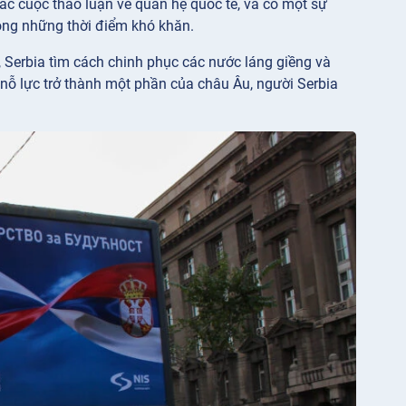
ác cuộc thảo luận về quan hệ quốc tế, và có một sự
rong những thời điểm khó khăn.
 Serbia tìm cách chinh phục các nước láng giềng và
 nỗ lực trở thành một phần của châu Âu, người Serbia