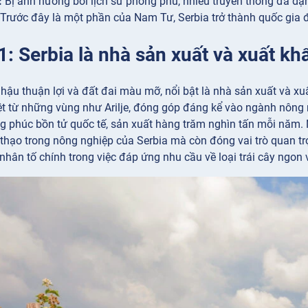
:
Bị ảnh hưởng bởi lịch sử phong phú, nhiều truyền thống đa dạ
Trước đây là một phần của Nam Tư, Serbia trở thành quốc gia 
1: Serbia là nhà sản xuất và xuất k
í hậu thuận lợi và đất đai màu mỡ, nổi bật là nhà sản xuất và xu
iệt từ những vùng như Arilje, đóng góp đáng kể vào ngành nông
ờng phúc bồn tử quốc tế, sản xuất hàng trăm nghìn tấn mỗi năm.
 thạo trong nông nghiệp của Serbia mà còn đóng vai trò quan tr
nhân tố chính trong việc đáp ứng nhu cầu về loại trái cây ngon