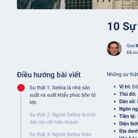
10 Sự 
Qua
B
Đã xu
Điều hướng bài viết
Những sự thật
Vị trí:
Đô
Sự thật 1: Serbia là nhà sản
Thủ đô:
xuất và xuất khẩu phúc bồn tử
Dân số:
lớn
Ngôn ng
Sự thật 2: Người Serbia là một
Tiền tệ:
dân tộc rất hiếu khách
Diện tích
Địa dan
Sự thật 3: Người Serbia thân