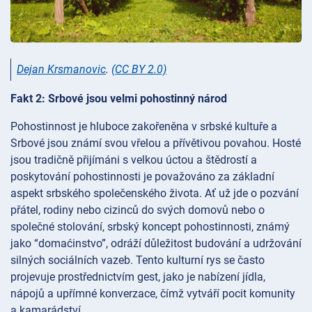
Dejan Krsmanovic
.
(CC BY 2.0)
Fakt 2: Srbové jsou velmi pohostinný národ
Pohostinnost je hluboce zakořeněna v srbské kultuře a
Srbové jsou známí svou vřelou a přívětivou povahou. Hosté
jsou tradičně přijímáni s velkou úctou a štědrostí a
poskytování pohostinnosti je považováno za základní
aspekt srbského společenského života. Ať už jde o pozvání
přátel, rodiny nebo cizinců do svých domovů nebo o
společné stolování, srbský koncept pohostinnosti, známý
jako “domaćinstvo”, odráží důležitost budování a udržování
silných sociálních vazeb. Tento kulturní rys se často
projevuje prostřednictvím gest, jako je nabízení jídla,
nápojů a upřímné konverzace, čímž vytváří pocit komunity
a kamarádství.