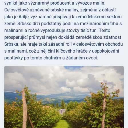
vyniká jako významný producent a vývozce malin.
Celosvětově uznávané srbské maliny, zejména z oblastí
jako je Arilje, významně přispívají k zemědělskému sektoru
země. Srbsko drží podstatný podíl na mezinárodním trhu s
malinami a ročně vyprodukuje stovky tisíc tun. Tento
prosperující průmysl nejen dokládá zemědělskou zdatnost
Srbska, ale hraje také zásadní roli v celosvětovém obchodu
s malinami, což z něj činí klíčového hráče v uspokojování
poptávky po tomto chutném a žádaném ovoci.