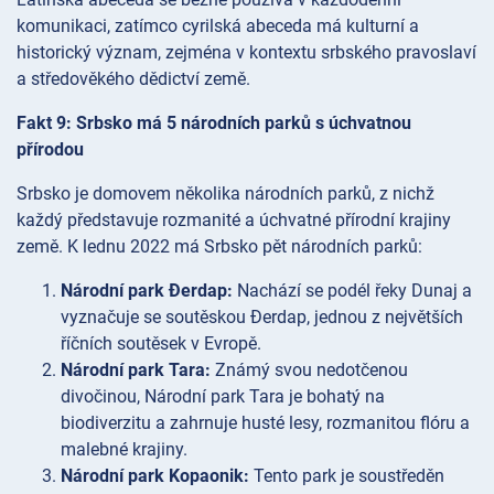
komunikaci, zatímco cyrilská abeceda má kulturní a
historický význam, zejména v kontextu srbského pravoslaví
a středověkého dědictví země.
Fakt 9: Srbsko má 5 národních parků s úchvatnou
přírodou
Srbsko je domovem několika národních parků, z nichž
každý představuje rozmanité a úchvatné přírodní krajiny
země. K lednu 2022 má Srbsko pět národních parků:
Národní park Đerdap:
Nachází se podél řeky Dunaj a
vyznačuje se soutěskou Đerdap, jednou z největších
říčních soutěsek v Evropě.
Národní park Tara:
Známý svou nedotčenou
divočinou, Národní park Tara je bohatý na
biodiverzitu a zahrnuje husté lesy, rozmanitou flóru a
malebné krajiny.
Národní park Kopaonik:
Tento park je soustředěn