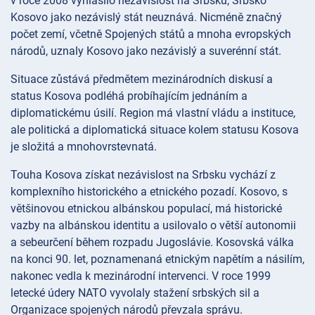
v roce 2008 vyhlásilo nezávislost na Srbsku, Srbsko
Kosovo jako nezávislý stát neuznává. Nicméně značný
počet zemí, včetně Spojených států a mnoha evropských
národů, uznaly Kosovo jako nezávislý a suverénní stát.
Situace zůstává předmětem mezinárodních diskusí a
status Kosova podléhá probíhajícím jednáním a
diplomatickému úsilí. Region má vlastní vládu a instituce,
ale politická a diplomatická situace kolem statusu Kosova
je složitá a mnohovrstevnatá.
Touha Kosova získat nezávislost na Srbsku vychází z
komplexního historického a etnického pozadí. Kosovo, s
většinovou etnickou albánskou populací, má historické
vazby na albánskou identitu a usilovalo o větší autonomii
a sebeurčení během rozpadu Jugoslávie. Kosovská válka
na konci 90. let, poznamenaná etnickým napětím a násilím,
nakonec vedla k mezinárodní intervenci. V roce 1999
letecké údery NATO vyvolaly stažení srbských sil a
Organizace spojených národů převzala správu.