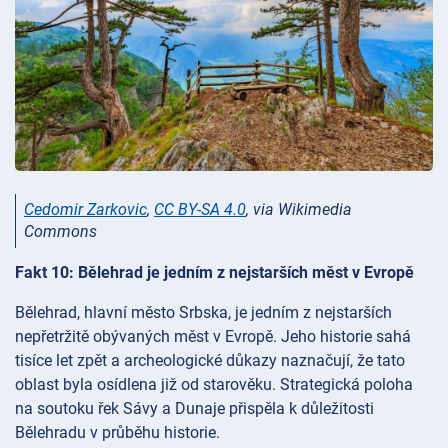
Cedomir Zarkovic
,
CC BY-SA 4.0
, via Wikimedia
Commons
Fakt 10: Bělehrad je jedním z nejstarších měst v Evropě
Bělehrad, hlavní město Srbska, je jedním z nejstarších
nepřetržitě obývaných měst v Evropě. Jeho historie sahá
tisíce let zpět a archeologické důkazy naznačují, že tato
oblast byla osídlena již od starověku. Strategická poloha
na soutoku řek Sávy a Dunaje přispěla k důležitosti
Bělehradu v průběhu historie.