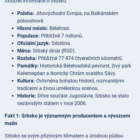
Stručné informace o Srbsku:
Poloha:
Jihovýchodní Evropa, na Balkánském
poloostrově.
Hlavní město:
Bělehrad.
Populace:
Přibližně 7 milionů.
Oficiální jazyk:
Srbština.
Měna:
Srbský dinár (RSD).
Rozloha:
Přibližně 77 474 čtverečních kilometrů.
Památky:
Historická Bělehradská pevnost, živý park
Kalemegdan a ikonický Chrám svatého Sávy.
Kultura:
Ovlivněna bohatou historií, rozmanitými
tradicemi a živou uměleckou scénou.
Historie:
Dříve součást Jugoslávie, Srbsko se stalo
nezávislým státem v roce 2006.
Fakt 1: Srbsko je významným producentem a vývozcem
malin
Srbsko se svým příznivým klimatem a úrodnou půdou