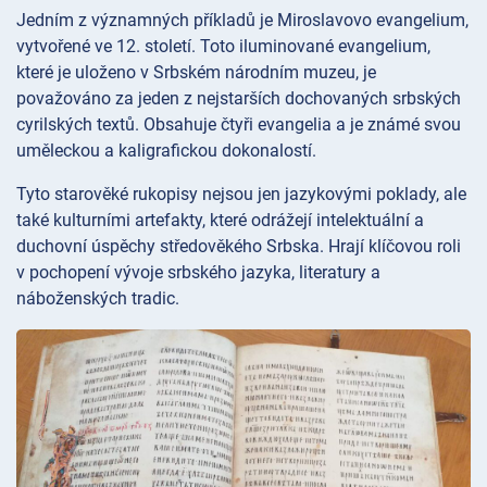
Jedním z významných příkladů je Miroslavovo evangelium,
vytvořené ve 12. století. Toto iluminované evangelium,
které je uloženo v Srbském národním muzeu, je
považováno za jeden z nejstarších dochovaných srbských
cyrilských textů. Obsahuje čtyři evangelia a je známé svou
uměleckou a kaligrafickou dokonalostí.
Tyto starověké rukopisy nejsou jen jazykovými poklady, ale
také kulturními artefakty, které odrážejí intelektuální a
duchovní úspěchy středověkého Srbska. Hrají klíčovou roli
v pochopení vývoje srbského jazyka, literatury a
náboženských tradic.