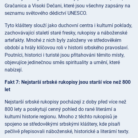
Gračanica a Visoki Dečani, které jsou všechny zapsány na
seznamu světového dědictví UNESCO.
Tyto kláštery slouží jako duchovní centra i kulturní poklady,
zachovávající staletí staré fresky, rukopisy a náboženské
artefakty. Mnohé z nich byly založeny ve středověkém
období a hrály klíčovou roli v historii srbského pravoslaví.
Poutníci, historici i turisté jsou přitahováni těmito místy,
objevujíce jedinečnou směs spirituality a umění, které
nabízejí.
Fakt 7: Nejstarší srbské rukopisy jsou starší více než 800
let
Nejstarší srbské rukopisy pocházejí z doby před více než
800 lety a poskytují cenný pohled do rané literární a
kulturní historie regionu. Mnoho z těchto rukopisů je
spojeno se středověkými srbskými kláštery, kde písaři
pečlivě přepisovali náboženské, historické a literární texty.