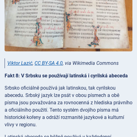
Viktor Lazić
,
CC BY-SA 4.0
, via Wikimedia Commons
Fakt 8: V Srbsku se používají latinská i cyrilská abeceda
Srbsko oficiálně používá jak latinskou, tak cyrilskou
abecedu. Srbský jazyk lze psát v obou písmech a obě
písma jsou považována za rovnocenná z hlediska právního
a oficiálního použití. Tento systém dvojího písma má
historické kořeny a odráží rozmanité jazykové a kulturní
vlivy v regionu.
Latinská abeceda se běžně používá v každodenní