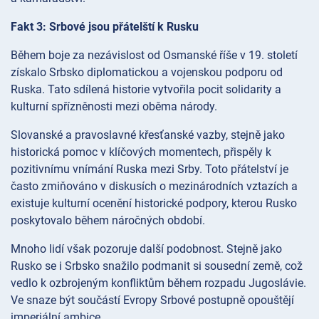
Fakt 3: Srbové jsou přátelští k Rusku
Během boje za nezávislost od Osmanské říše v 19. století
získalo Srbsko diplomatickou a vojenskou podporu od
Ruska. Tato sdílená historie vytvořila pocit solidarity a
kulturní spřízněnosti mezi oběma národy.
Slovanské a pravoslavné křesťanské vazby, stejně jako
historická pomoc v klíčových momentech, přispěly k
pozitivnímu vnímání Ruska mezi Srby. Toto přátelství je
často zmiňováno v diskusích o mezinárodních vztazích a
existuje kulturní ocenění historické podpory, kterou Rusko
poskytovalo během náročných období.
Mnoho lidí však pozoruje další podobnost. Stejně jako
Rusko se i Srbsko snažilo podmanit si sousední země, což
vedlo k ozbrojeným konfliktům během rozpadu Jugoslávie.
Ve snaze být součástí Evropy Srbové postupně opouštějí
imperiální ambice.