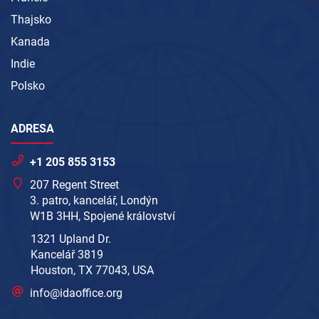
Thajsko
Kanada
Indie
Polsko
ADRESA
+1 205 855 3153
207 Regent Street
3. patro, kancelář, Londýn
W1B 3HH, Spojené království
1321 Upland Dr.
Kancelář 3819
Houston, TX 77043, USA
info@idaoffice.org