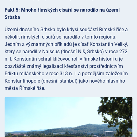
Fakt 5: Mnoho římských císařů se narodilo na území
Srbska
Území dnešního Srbska bylo kdysi součástí Římské říše a
několik římských císařů se narodilo v tomto regionu.
Jedním z významných příkladů je císař Konstantin Veliký,
který se narodil v Naissus (dnešní Niš, Srbsko) v roce 272
n. l. Konstantin sehrál klíčovou roli v římské historii a je
obzvláště známý legalizací křesťanství prostřednictvím
Ediktu milánského v roce 313 n. l. a pozdějším založením
Konstantinopole (dnešní Istanbul) jako nového hlavního
města Římské říše.