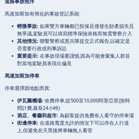
道路事故程序
馬達加斯加有簡化的事故登記系統:
輕微事故:
如果雙方車輛都已投保且僅發生財產損失且
無爭議,駕駛員可以填寫標準保險表格而無需警察介入
其他情況:
聯繫警察或憲兵隊提交正式報告,以確定是
否需要行政或刑事訴訟
重要提示:
在事故現場要謹慎,因為可能會聚集人群並
對當地駕駛員表現出偏見
馬達加斯加停車
停車選擇因地點而異:
伊瓦圖機場:
收費停車,從500至10,000阿里亞里(按時
間計費,最長24小時)
酒店、餐廳和超市:
為顧客提供免費有人看守的停車場
街邊停車:
在道路寬度允許的情況下可以停在人行道
上,但避免在天黑後將車輛無人看管