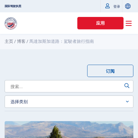
国际驾驶执照
登录
应用
主页
/
博客
/
馬達加斯加道路：駕駛者旅行指南
订阅