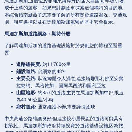
馬達加斯加,這個位於非洲東海岸外的迷人島國,每年吸引著
成千上萬的遊客。如果您計劃駕車探索這個獨特的目的地,
本綜合指南涵蓋了您需要了解的所有關於道路狀況、交通規
則、租車選擇以及在馬達加斯加駕駛的基本安全提示。
馬達加斯加道路網絡：期待什麼
了解馬達加斯加的道路基礎設施對於規劃您的旅程至關重
要:
道路總長度:
約11,700公里
鋪設道路:
佔網絡的48%
主要公路:
狀況總體令人滿意,連接塔那那利佛至安齊
拉納納、馬哈贊加、圖阿馬西納和圖利亞拉
山區地形:
約35%的道路,主要在馬達加斯加中部,限速
為40-60公里/小時
鄉村道路:
通常維護不善,需要謹慎駕駛
中央高速公路維護良好,但連接較小居民點的道路可能具有
挑戰性。馬達加斯加政府持續投資於道路基礎設施,因為旅