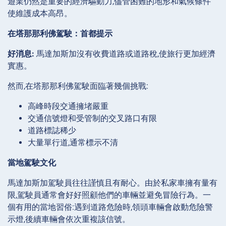
遊業仍然是重要的經濟驅動力,儘管困難的地形和氣候條件
使維護成本高昂。
在塔那那利佛駕駛：首都提示
好消息:
馬達加斯加沒有收費道路或道路稅,使旅行更加經濟
實惠。
然而,在塔那那利佛駕駛面臨著幾個挑戰:
高峰時段交通擁堵嚴重
交通信號燈和受管制的交叉路口有限
道路標誌稀少
大量單行道,通常標示不清
當地駕駛文化
馬達加斯加駕駛員往往謹慎且有耐心。由於私家車擁有量有
限,駕駛員通常會好好照顧他們的車輛並避免冒險行為。一
個有用的當地習俗:遇到道路危險時,領頭車輛會啟動危險警
示燈,後續車輛會依次重複該信號。