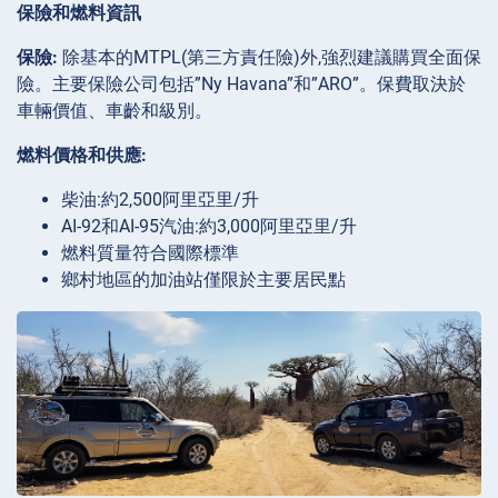
保險和燃料資訊
保險:
除基本的MTPL(第三方責任險)外,強烈建議購買全面保
險。主要保險公司包括”Ny Havana”和”ARO”。保費取決於
車輛價值、車齡和級別。
燃料價格和供應:
柴油:約2,500阿里亞里/升
AI-92和AI-95汽油:約3,000阿里亞里/升
燃料質量符合國際標準
鄉村地區的加油站僅限於主要居民點