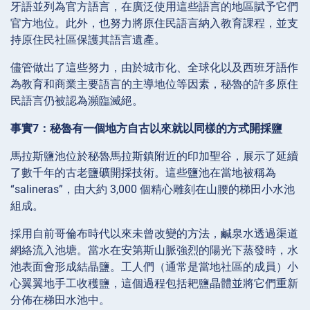
牙語並列為官方語言，在廣泛使用這些語言的地區賦予它們
官方地位。此外，也努力將原住民語言納入教育課程，並支
持原住民社區保護其語言遺產。
儘管做出了這些努力，由於城市化、全球化以及西班牙語作
為教育和商業主要語言的主導地位等因素，秘魯的許多原住
民語言仍被認為瀕臨滅絕。
事實7：秘魯有一個地方自古以來就以同樣的方式開採鹽
馬拉斯鹽池位於秘魯馬拉斯鎮附近的印加聖谷，展示了延續
了數千年的古老鹽礦開採技術。這些鹽池在當地被稱為
“salineras”，由大約 3,000 個精心雕刻在山腰的梯田小水池
組成。
採用自前哥倫布時代以來未曾改變的方法，鹹泉水透過渠道
網絡流入池塘。當水在安第斯山脈強烈的陽光下蒸發時，水
池表面會形成結晶鹽。工人們（通常是當地社區的成員）小
心翼翼地手工收穫鹽，這個過程包括耙鹽晶體並將它們重新
分佈在梯田水池中。