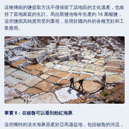
這種傳統的鹽提取方法不僅保留了該地區的文化遺產，也維
持了當地家庭的生計。馬拉斯鹽池每年生產約 16 萬噸鹽，
這些鹽因其純度而受到重視，並用於國內外的各種烹飪和工
業應用。
事實 8：在秘魯可以看到粉紅海豚
這些獨特的淡水海豚原產於亞馬遜盆地，包括秘魯的河流，