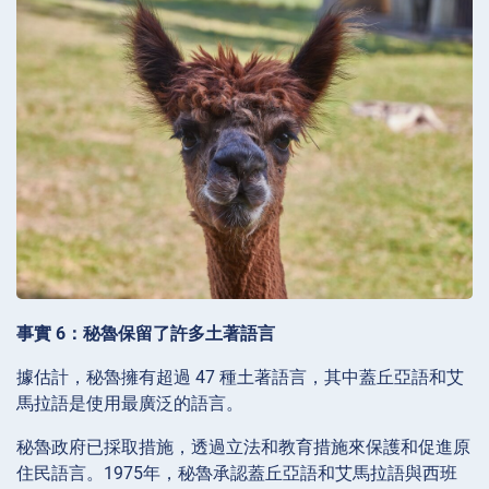
事實 6：秘魯保留了許多土著語言
據估計，秘魯擁有超過 47 種土著語言，其中蓋丘亞語和艾
馬拉語是使用最廣泛的語言。
秘魯政府已採取措施，透過立法和教育措施來保護和促進原
住民語言。1975年，秘魯承認蓋丘亞語和艾馬拉語與西班