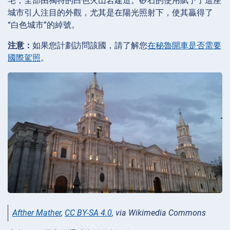
宅，全部由獨特的白色火山岩建造。矽石的使用賦予了這座
城市引人注目的外觀，尤其是在陽光照射下，使其贏得了
“白色城市”的綽號。
注意：
如果您計劃訪問該國，請了解您
在秘魯開車是否需要
國際駕照
。
Afther Mather
,
CC BY-SA 4.0
, via Wikimedia Commons