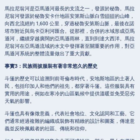
馬拉尼翁河是亞馬遜河最長的支流之一，發源於秘魯。馬拉
尼翁河發源於秘魯安卡什地區安第斯山脈白雪皚皚的山峰，
向西北流經約 1,600 公里，穿過秘魯安第斯山脈，最後在諾
塔市附近與烏卡亞利河匯合。從那裡，合併的水域形成亞馬
遜河，繼續穿越廣闊的亞馬遜雨林，直到到達大西洋。馬拉
尼翁河在亞馬遜流域的水文中發揮著至關重要的作用，對亞
馬遜河系統的整體流量做出了重大貢獻。
事實3：民族雨披服裝有著非常悠久的歷史
斗篷的歷史可以追溯到前哥倫布時代，安地斯地區的土著人
民，包括印加人和他們的祖先，都穿著斗篷。這些服裝具有
實用的用途，例如在寒冷的山區氣候中提供溫暖並免受惡劣
天氣的影響。
斗篷也具有像徵意義，代表社會地位、文化認同和工藝。它
們通常經過複雜的編織或裝飾有精緻的設計和圖案，傳達意
義並反映佩戴者的社區、傳統和信仰。