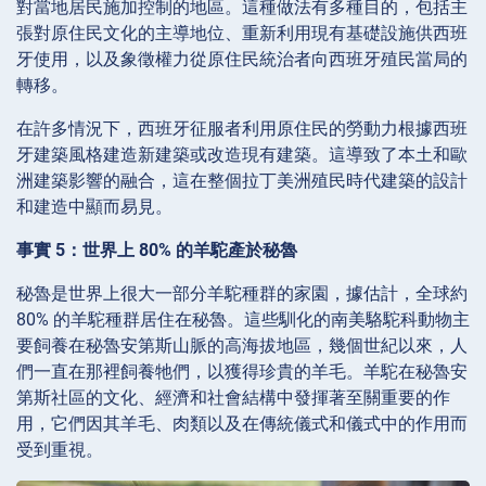
對當地居民施加控制的地區。這種做法有多種目的，包括主
張對原住民文化的主導地位、重新利用現有基礎設施供西班
牙使用，以及象徵權力從原住民統治者向西班牙殖民當局的
轉移。
在許多情況下，西班牙征服者利用原住民的勞動力根據西班
牙建築風格建造新建築或改造現有建築。這導致了本土和歐
洲建築影響的融合，這在整個拉丁美洲殖民時代建築的設計
和建造中顯而易見。
事實 5：世界上 80% 的羊駝產於秘魯
秘魯是世界上很大一部分羊駝種群的家園，據估計，全球約
80% 的羊駝種群居住在秘魯。這些馴化的南美駱駝科動物主
要飼養在秘魯安第斯山脈的高海拔地區，幾個世紀以來，人
們一直在那裡飼養牠們，以獲得珍貴的羊毛。羊駝在秘魯安
第斯社區的文化、經濟和社會結構中發揮著至關重要的作
用，它們因其羊毛、肉類以及在傳統儀式和儀式中的作用而
受到重視。