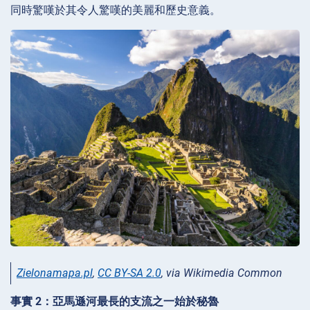
同時驚嘆於其令人驚嘆的美麗和歷史意義。
Zielonamapa.pl
,
CC BY-SA 2.0
, via Wikimedia Common
事實 2：亞馬遜河最長的支流之一始於秘魯