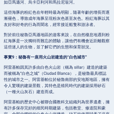
如亞馬遜河、烏卡亞利河和馬拉尼翁河。
這些海豚的粉紅色在年輕時最為明顯，隨著年齡的增長而逐
漸褪色，導致成年海豚呈現粉灰色甚至灰色。粉紅海豚以其
友好和好奇的行為而聞名，經常接近船隻和游泳者。
對於前往秘魯亞馬遜地區的遊客來說，在自然棲息地遇到粉
紅海豚是一次獨特而難忘的體驗，讓他們有機會近距離觀察
這些迷人的生物，並了解它們的生態和保育狀況。
事實9：秘魯有一座用火山岩建造的“白色城市”
阿雷基帕因其許多由白色火山岩（稱為 sillar）建造的建築
而被稱為“白色之城”（Ciudad Blanca），是秘魯最具標誌
性的城市之一。阿雷基帕位於秘魯南部的安地斯地區，擁有
令人驚嘆的建築景觀，其特色是殖民時代的建築採用矽石
（一種火山灰石）建造而成。
阿雷基帕的歷史中心被聯合國教科文組織列為世界遺產，擁
有許多保存完好的殖民時期建築，包括教堂、修道院和豪