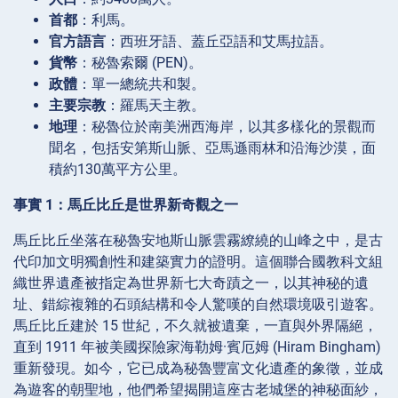
首都
：利馬。
官方語言
：西班牙語、蓋丘亞語和艾馬拉語。
貨幣
：秘魯索爾 (PEN)。
政體
：單一總統共和製。
主要宗教
：羅馬天主教。
地理
：秘魯位於南美洲西海岸，以其多樣化的景觀而
聞名，包括安第斯山脈、亞馬遜雨林和沿海沙漠，面
積約130萬平方公里。
事實 1：馬丘比丘是世界新奇觀之一
馬丘比丘坐落在秘魯安地斯山脈雲霧繚繞的山峰之中，是古
代印加文明獨創性和建築實力的證明。這個聯合國教科文組
織世界遺產被指定為世界新七大奇蹟之一，以其神秘的遺
址、錯綜複雜的石頭結構和令人驚嘆的自然環境吸引遊客。
馬丘比丘建於 15 世紀，不久就被遺棄，一直與外界隔絕，
直到 1911 年被美國探險家海勒姆·賓厄姆 (Hiram Bingham)
重新發現。如今，它已成為秘魯豐富文化遺產的象徵，並成
為遊客的朝聖地，他們希望揭開這座古老城堡的神秘面紗，