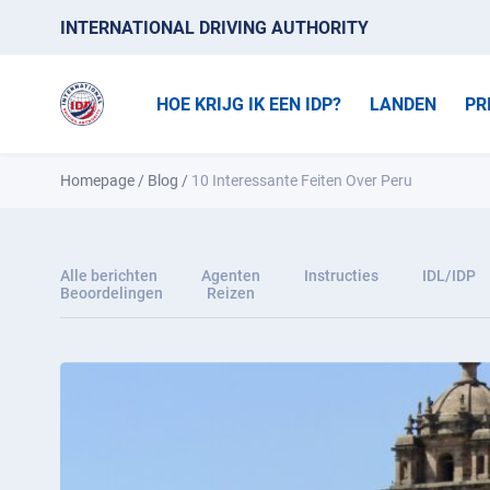
INTERNATIONAL DRIVING AUTHORITY
HOE KRIJG IK EEN IDP?
LANDEN
PR
Homepage
/
Blog
/
10 Interessante Feiten Over Peru
Alle berichten
Agenten
Instructies
IDL/IDP
Beoordelingen
Reizen