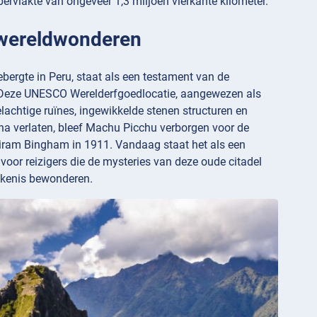
rvlakte van ongeveer 1,3 miljoen vierkante kilometer.
 wereldwonderen
ergte in Peru, staat als een testament van de
. Deze UNESCO Werelderfgoedlocatie, aangewezen als
achtige ruïnes, ingewikkelde stenen structuren en
 verlaten, bleef Machu Picchu verborgen voor de
Hiram Bingham in 1911. Vandaag staat het als een
 voor reizigers die de mysteries van deze oude citadel
tekenis bewonderen.