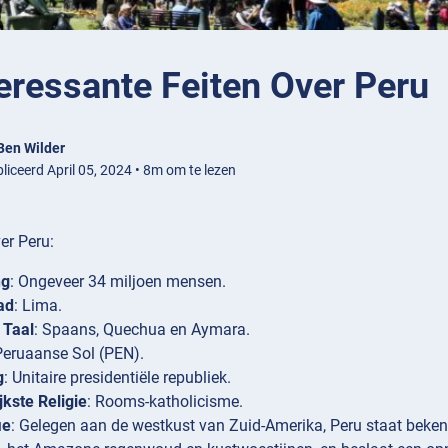
eressante Feiten Over Peru
Ben Wilder
liceerd April 05, 2024 • 8m om te lezen
ver Peru:
ng
: Ongeveer 34 miljoen mensen.
ad
: Lima.
e Taal
: Spaans, Quechua en Aymara.
Peruaanse Sol (PEN).
g
: Unitaire presidentiële republiek.
jkste Religie
: Rooms-katholicisme.
ie
: Gelegen aan de westkust van Zuid-Amerika, Peru staat beke