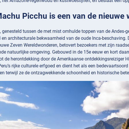
, het Amazone-regenwoud en kustwoestijnen, en beslaat een oppe
 Machu Picchu is een van de nieuwe
 genesteld tussen de met mist omhulde toppen van de Andes-geb
id en architecturale bekwaamheid van de oude Inca-beschaving
euwe Zeven Wereldwonderen, betovert bezoekers met zijn raadsel
 natuurlijke omgeving. Gebouwd in de 15e eeuw en kort daarna
tot de herontdekking door de Amerikaanse ontdekkingsreiziger 
ru’s rijke culturele erfgoed en dient het als een bedevaartsoord
elen terwijl ze de ontzagwekkende schoonheid en historische be