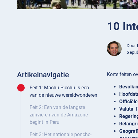
10 Int
Door
Gepub
Artikelnavigatie
Korte feiten o
Bevolki
Feit 1: Machu Picchu is een
Hoofdst
van de nieuwe wereldwonderen
Officiël
Feit 2: Een van de langste
Valuta
: 
zijrivieren van de Amazone
Regerin
begint in Peru
Belangri
Geograf
Feit 3: Het nationale poncho-