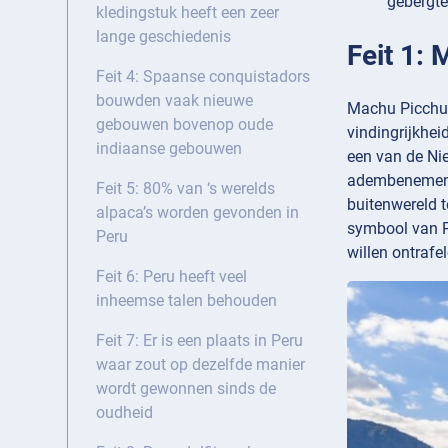
gebergte
kledingstuk heeft een zeer
lange geschiedenis
Feit 1:
Feit 4: Spaanse conquistadors
bouwden vaak nieuwe
Machu Picchu,
gebouwen bovenop oude
vindingrijkhe
indiaanse gebouwen
een van de Ni
adembenemende
Feit 5: 80% van ‘s werelds
buitenwereld 
alpaca’s worden gevonden in
symbool van Pe
Peru
willen ontraf
Feit 6: Peru heeft veel
inheemse talen behouden
Feit 7: Er is een plaats in Peru
waar zout op dezelfde manier
wordt gewonnen sinds de
oudheid