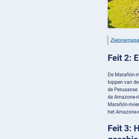
Zielonamapa
Feit 2: 
De Marañón-riv
toppen van de
de Peruaanse 
de Amazone-riv
Marañón-rivier
het Amazone-r
Feit 3: