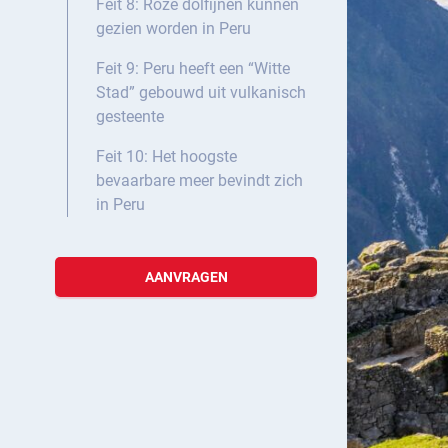
Feit 8: Roze dolfijnen kunnen
gezien worden in Peru
Feit 9: Peru heeft een “Witte
Stad” gebouwd uit vulkanisch
gesteente
Feit 10: Het hoogste
bevaarbare meer bevindt zich
in Peru
AANVRAGEN