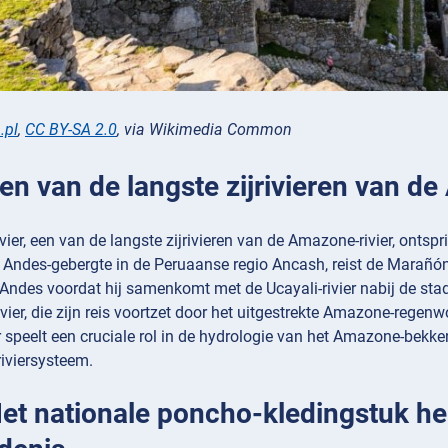
.pl
,
CC BY-SA 2.0
, via Wikimedia Common
Een van de langste zijrivieren van d
ier, een van de langste zijrivieren van de Amazone-rivier, ontsp
 Andes-gebergte in de Peruaanse regio Ancash, reist de Marañón
Andes voordat hij samenkomt met de Ucayali-rivier nabij de s
ier, die zijn reis voortzet door het uitgestrekte Amazone-regenw
 speelt een cruciale rol in de hydrologie van het Amazone-bekke
iviersysteem.
 Het nationale poncho-kledingstuk he