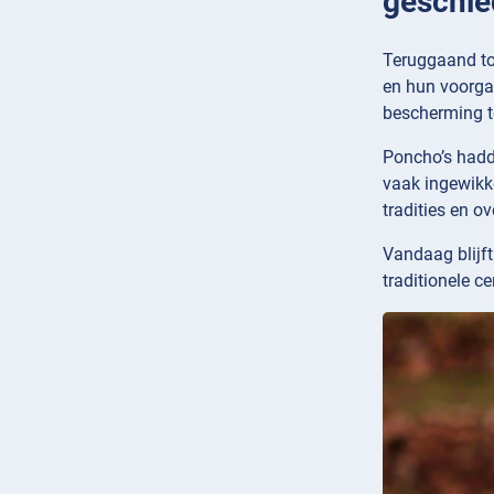
geschie
Teruggaand tot
en hun voorga
bescherming t
Poncho’s hadd
vaak ingewikk
tradities en o
Vandaag blijf
traditionele ce