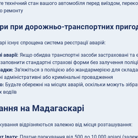
те технічний стан вашого автомобіля перед виїздом, перек
о ремонту
ри при дорожньо-транспортних приго
рі існує спрощена система реєстрації аварій:
 аварії:
Якщо обидва транспортні засоби застраховані та є
заповнити стандартні страхові форми без залучення поліці
падки:
Зв’яжіться з поліцією або жандармерією для складан
ні адміністративні або кримінальні провадження
о:
Будьте обережні на місцях аварій, оскільки можуть зібр
х водіїв
ання на Мадагаскарі
кування відрізняються залежно від місця розташування:
т Івату:
Платне паркування від 500 до 10 000 аріарі (залеж