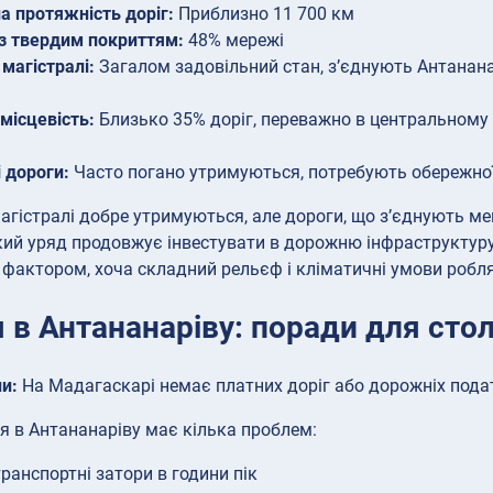
а протяжність доріг:
Приблизно 11 700 км
з твердим покриттям:
48% мережі
 магістралі:
Загалом задовільний стан, з’єднують Антанана
 місцевість:
Близько 35% доріг, переважно в центральному
і дороги:
Часто погано утримуються, потребують обережної 
агістралі добре утримуються, але дороги, що з’єднують ме
ий уряд продовжує інвестувати в дорожню інфраструктур
фактором, хоча складний рельєф і кліматичні умови робл
 в Антананаріву: поради для стол
и:
На Мадагаскарі немає платних доріг або дорожніх подат
я в Антананаріву має кілька проблем:
транспортні затори в години пік