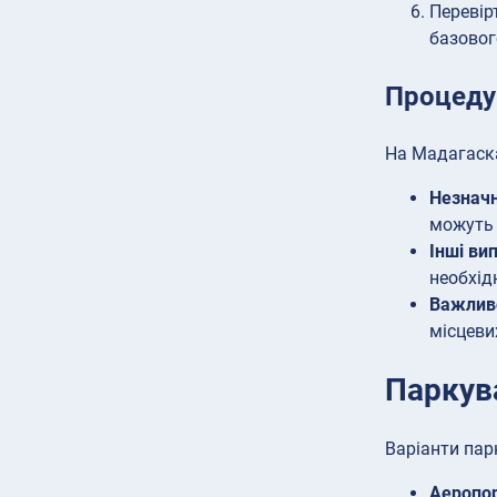
Перевір
базовог
Процеду
На Мадагаска
Незначні
можуть 
Інші ви
необхід
Важлив
місцеви
Паркув
Варіанти пар
Аеропор