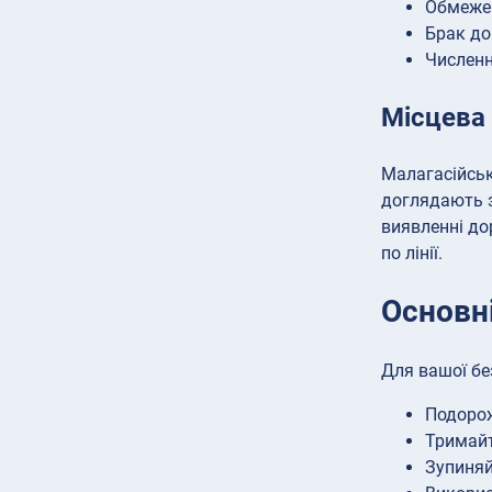
Обмежен
Брак до
Численн
Місцева 
Малагасійські
доглядають з
виявленні до
по лінії.
Основні
Для вашої бе
Подорож
Тримайт
Зупиняй