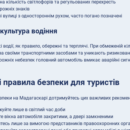
а кількість світлофорів та регульованих перехресть
рожніх знаків
і вулиці з одностороннім рухом, часто погано позначені
культура водіння
 водії, як правило, обережні та терплячі. При обмеженій к
а своїми транспортними засобами та уникають ризиковани
рожніх небезпек головний автомобіль вмикає аварійні сигн
 правила безпеки для туристів
зпеки на Мадагаскарі дотримуйтесь цих важливих рекомен
уйте лише в світлий час доби
е вікна автомобіля закритими, а двері замкненими
тесь лише за вимогою представників правоохоронних орга