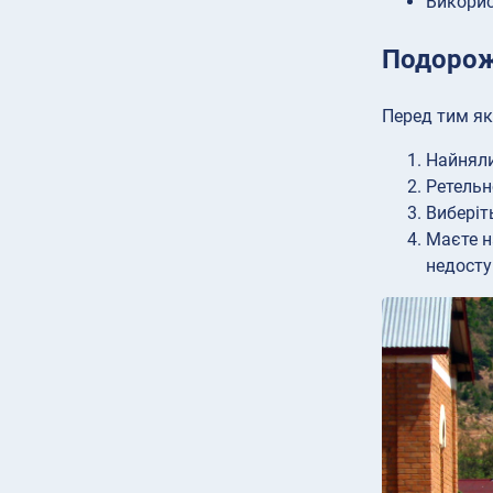
Викорис
Подорожі
Перед тим як 
Найняли
Ретельн
Виберіт
Маєте н
недосту