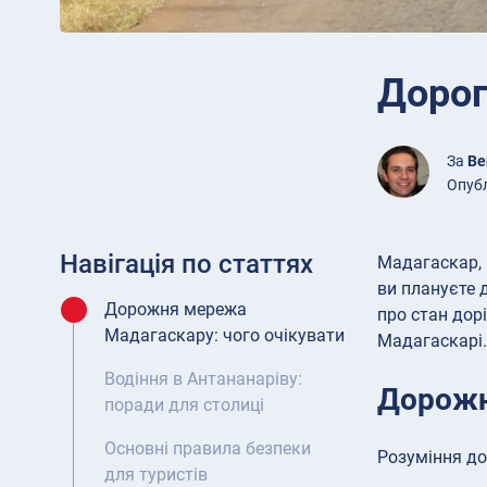
Дорог
За
Be
Опубл
Навігація по статтях
Мадагаскар, 
ви плануєте 
Дорожня мережа
про стан дор
Мадагаскару: чого очікувати
Мадагаскарі.
Водіння в Антананаріву:
Дорожн
поради для столиці
Основні правила безпеки
Розуміння до
для туристів