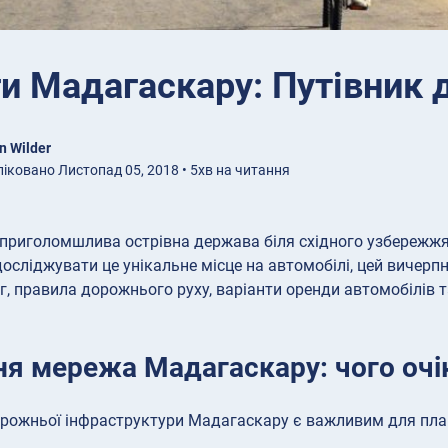
и Мадагаскару: Путівник д
n Wilder
іковано Листопад 05, 2018 • 5хв на читання
приголомшлива острівна держава біля східного узбережжя
досліджувати це унікальне місце на автомобілі, цей вичерп
іг, правила дорожнього руху, варіанти оренди автомобілів т
я мережа Мадагаскару: чого очі
рожньої інфраструктури Мадагаскару є важливим для пла