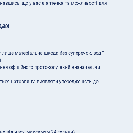
онавшись, що у вас є аптечка та можливості для
дах
 лише матеріальна шкода без суперечок, водії
ї
ня офіційного протоколу, який визначає, чи
атися натовпи та виявляти упередженість до
но від часу, максимум 24 години)