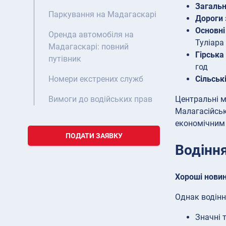
Загальн
Паркування на Мадагаскарі
Дороги 
Основні
Оренда автомобіля на
Туліара
Мадагаскарі: повний
Гірська
путівник
год
Сільськ
Номери екстрених служб
Центральні м
Вимоги до водійських прав
Малагасійськ
економічним 
ПОДАТИ ЗАЯВКУ
Водіння
Хороші новин
Однак водінн
Значні 