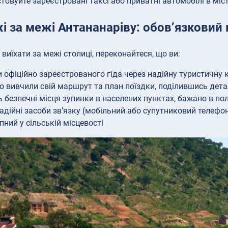
товуйте зареєстровані таксі або приватні автомобілі в міс
 за межі Антананаріву: обов’язковий
виїхати за межі столиці, переконайтеся, що ви:
 офіційно зареєстрованого гіда через надійну туристичну
о вивчили свій маршрут та план поїздки, поділившись дет
ь безпечні місця зупинки в населених пунктах, бажано в пол
адійні засоби зв’язку (мобільний або супутниковий телефон
пний у сільській місцевості