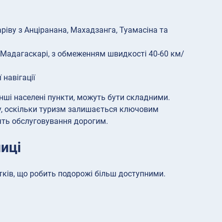
ріву з Анціранана, Махадзанга, Туамасіна та
 Мадагаскарі, з обмеженням швидкості 40-60 км/
навігації
нші населені пункти, можуть бути складними.
у, оскільки туризм залишається ключовим
ять обслуговування дорогим.
иці
ків, що робить подорожі більш доступними.