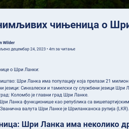
нимљивих чињеница о Шр
n Wilder
љено децембар 24, 2023 • 4m за читање
нице о Шри Ланки:
иштво: Шри Ланка има популацију која прелази 21 милион
и језици: Синхалески и тамилски су службени језици Шри Л
град: Коломбо је главни град Шри Ланке.
Шри Ланка функционише као република са вишепартијским
 Званична валута Шри Ланке је Шриланканска рупија (LKR)
ница: Шри Ланка има неколико д