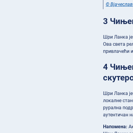
© Вјачеслав
3 Чиње
Шри Ланка је
Ова света ре
привлачећи и
4 Чиње
скутер
Шри Ланка је
локалне стан
рурална подр
аутентичан 
Напомена:
Ак