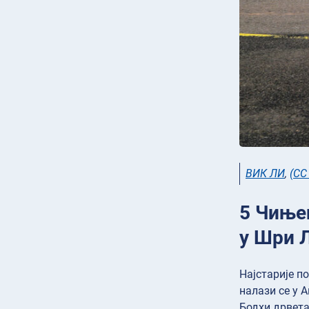
ВИК ЛИ
,
(CC
5 Чињен
у Шри 
Најстарије по
налази се у 
Бодхи дрвета