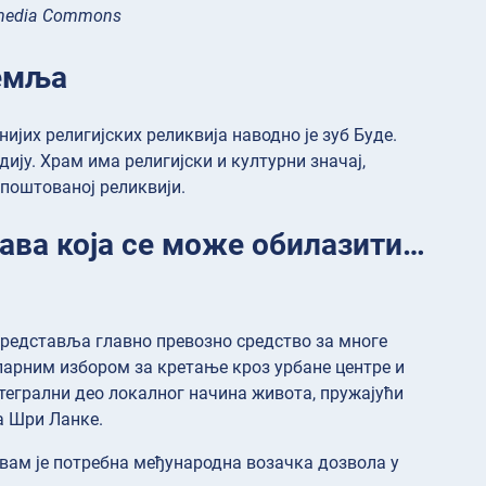
kimedia Commons
земља
јих религијских реликвија наводно је зуб Буде.
ију. Храм има религијски и културни значај,
 поштованој реликвији.
ава која се може обилазити…
 представља главно превозно средство за многе
ларним избором за кретање кроз урбане центре и
тегрални део локалног начина живота, пружајући
а Шри Ланке.
вам је потребна међународна возачка дозвола у