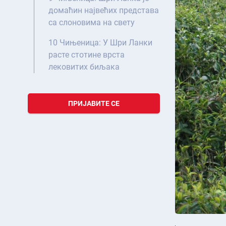
домаћин највећих представа
са слоновима на свету
10 Чињеница: У Шри Ланки
расте стотине врста
лековитих биљака
ПРИЈАВИТЕ СЕ