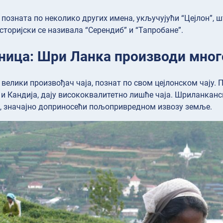
 позната по неколико других имена, укључујући “Цејлон”, 
историјски се називала “Серендиб” и “Тапробане”.
ница: Шри Ланка производи много
 велики произвођач чаја, познат по свом цејлонском чају. 
 и Кандија, дају висококвалитетно лишће чаја. Шриланканск
и, значајно доприносећи пољопривредном извозу земље.