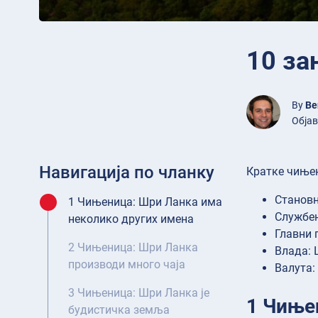
10 за
By
Be
Објав
Навигација по чланку
Кратке чиње
Становн
1 Чињеница: Шри Ланка има
Службен
неколико других имена
Главни 
2 Чињеница: Шри Ланка
Влада: 
производи много чаја
Валута:
3 Чињеница: Шри Ланка је
1 Чиње
будистичка земља