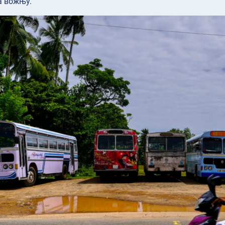
а вожњу.