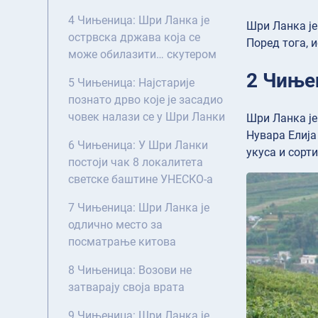
4 Чињеница: Шри Ланка је
Шри Ланка је
острвска држава која се
Поред тога, 
може обилазити… скутером
2 Чиње
5 Чињеница: Најстарије
познато дрво које је засадио
човек налази се у Шри Ланки
Шри Ланка је
Нувара Елија
6 Чињеница: У Шри Ланки
укуса и сорт
постоји чак 8 локалитета
светске баштине УНЕСКО-а
7 Чињеница: Шри Ланка је
одлично место за
посматрање китова
8 Чињеница: Возови не
затварају своја врата
9 Чињеница: Шри Ланка је