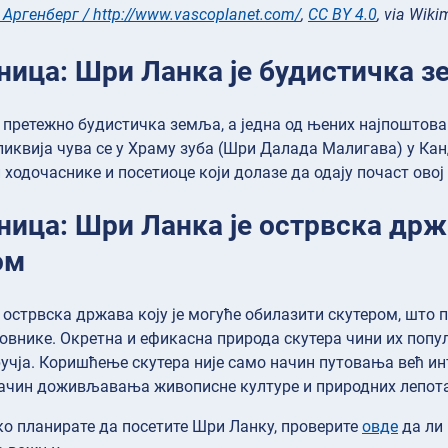
 Аргенберг / http://www.vascoplanet.com/
,
CC BY 4.0
, via Wi
ница: Шри Ланка је будистичка 
 претежно будистичка земља, а једна од њених најпоштовани
ликвија чува се у Храму зуба (Шри Далада Малигава) у Канд
 ходочаснике и посетиоце који долазе да одају почаст овој
ница: Шри Ланка је острвска држ
ом
 острвска држава коју је могуће обилазити скутером, што
овнике. Окретна и ефикасна природа скутера чини их попу
учја. Коришћење скутера није само начин путовања већ ин
начин доживљавања живописне културе и природних лепот
о планирате да посетите Шри Ланку, проверите
овде
да ли 