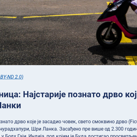
 BY-ND 2.0)
ица: Најстарије познато дрво кој
Ланки
знато дрво које је засадио човек, свето смоквино дрво (Fic
Анурадхапури, Шри Ланка. Засађено пре више од 2.300 годин
 у Бодх Гаји, Индија, под којим је Буда достигао просветље