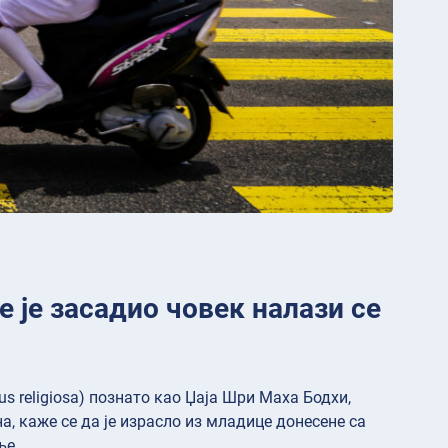
е је засадио човек налази се
us religiosa) познато као Џаја Шри Маха Бодхи,
а, каже се да је израсло из младице донесене са
ње.