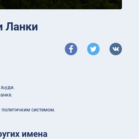
и Ланки
 људи.
анке.
 политичким системом.
.
ругих имена