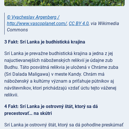
© Vyacheslav Argenberg /
http://www.vascoplanet.com/
,
CC BY 4.0
, via Wikimedia
Commons
3 Fakt: Srí Lanka je budhistická krajina
Srí Lanka je prevažne budhistická krajina a jedna z jej
najuctievanejších náboženských relikvií je údajne zub
Budhu. Táto posvätná relikvia je uložená v Chráme zuba
(Sri Dalada Maligawa) v meste Kandy. Chrám má
náboženský a kultúrny význam a priťahuje pútnikov aj
návštevníkov, ktorí prichádzajú vzdať úctu tejto váženej
relikvii.
4 Fakt: Srí Lanka je ostrovný štát, ktorý sa dá
precestovať… na skútri
Srí Lanka je ostrovný štát, ktorý sa dá pohodlne preskúmať