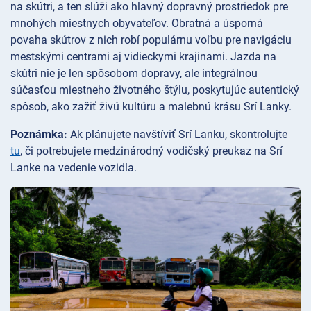
na skútri, a ten slúži ako hlavný dopravný prostriedok pre
mnohých miestnych obyvateľov. Obratná a úsporná
povaha skútrov z nich robí populárnu voľbu pre navigáciu
mestskými centrami aj vidieckymi krajinami. Jazda na
skútri nie je len spôsobom dopravy, ale integrálnou
súčasťou miestneho životného štýlu, poskytujúc autentický
spôsob, ako zažiť živú kultúru a malebnú krásu Srí Lanky.
Poznámka:
Ak plánujete navštíviť Srí Lanku, skontrolujte
tu
, či potrebujete medzinárodný vodičský preukaz na Srí
Lanke na vedenie vozidla.