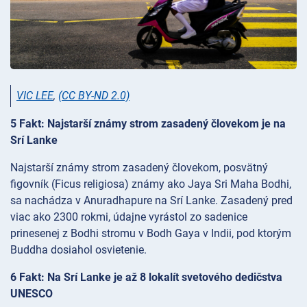
VIC LEE
,
(CC BY-ND 2.0)
5 Fakt: Najstarší známy strom zasadený človekom je na
Srí Lanke
Najstarší známy strom zasadený človekom, posvätný
figovník (Ficus religiosa) známy ako Jaya Sri Maha Bodhi,
sa nachádza v Anuradhapure na Srí Lanke. Zasadený pred
viac ako 2300 rokmi, údajne vyrástol zo sadenice
prinesenej z Bodhi stromu v Bodh Gaya v Indii, pod ktorým
Buddha dosiahol osvietenie.
6 Fakt: Na Srí Lanke je až 8 lokalít svetového dedičstva
UNESCO