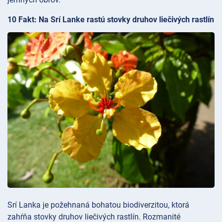
10 Fakt: Na Srí Lanke rastú stovky druhov liečivých rastlín
Srí Lanka je požehnaná bohatou biodiverzitou, ktorá
zahŕňa stovky druhov liečivých rastlín. Rozmanité