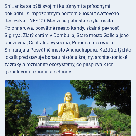
Srí Lanka sa pýši svojimi kultúrnymi a prírodnými
pokladmi, s impozantným počtom 8 lokalít svetového
dedičstva UNESCO. Medzi ne patrí starobylé mesto
Polonnaruwa, posvätné mesto Kandy, skalná pevnosť
Sigiriya, Zlatý chrám v Dambulla, Staré mesto Galle a jeho
opevnenia, Centrálna vysočina, Prírodná rezervácia
Sinharaja a Posvätné mesto Anuradhapura. Každá z týchto
lokalít predstavuje bohatú históriu krajiny, architektonické
zázraky a rozmanité ekosystémy, čo prispieva k ich
globálnemu uznaniu a ochrane.