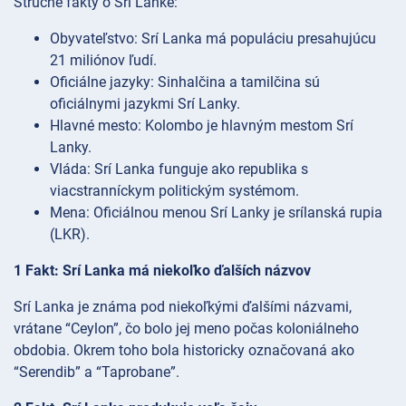
Stručné fakty o Srí Lanke:
Obyvateľstvo: Srí Lanka má populáciu presahujúcu
21 miliónov ľudí.
Oficiálne jazyky: Sinhalčina a tamilčina sú
oficiálnymi jazykmi Srí Lanky.
Hlavné mesto: Kolombo je hlavným mestom Srí
Lanky.
Vláda: Srí Lanka funguje ako republika s
viacstranníckym politickým systémom.
Mena: Oficiálnou menou Srí Lanky je srílanská rupia
(LKR).
1 Fakt: Srí Lanka má niekoľko ďalších názvov
Srí Lanka je známa pod niekoľkými ďalšími názvami,
vrátane “Ceylon”, čo bolo jej meno počas koloniálneho
obdobia. Okrem toho bola historicky označovaná ako
“Serendib” a “Taprobane”.