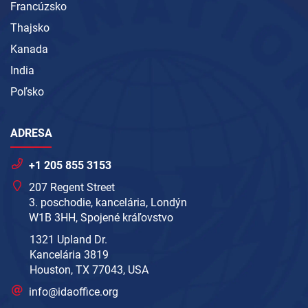
Francúzsko
Thajsko
Kanada
India
Poľsko
ADRESA
+1 205 855 3153
207 Regent Street
3. poschodie, kancelária, Londýn
W1B 3HH, Spojené kráľovstvo
1321 Upland Dr.
Kancelária 3819
Houston, TX 77043, USA
info@idaoffice.org