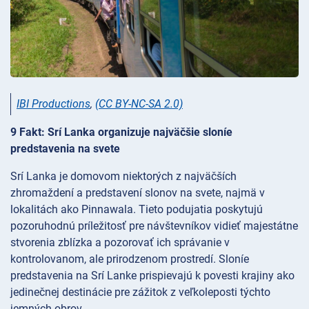
IBI Productions
,
(CC BY-NC-SA 2.0)
9 Fakt: Srí Lanka organizuje najväčšie sloníe
predstavenia na svete
Srí Lanka je domovom niektorých z najväčších
zhromaždení a predstavení slonov na svete, najmä v
lokalitách ako Pinnawala. Tieto podujatia poskytujú
pozoruhodnú príležitosť pre návštevníkov vidieť majestátne
stvorenia zblízka a pozorovať ich správanie v
kontrolovanom, ale prirodzenom prostredí. Sloníe
predstavenia na Srí Lanke prispievajú k povesti krajiny ako
jedinečnej destinácie pre zážitok z veľkoleposti týchto
jemných obrov.