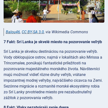
Balou46
,
CC BY-SA 3.0
, via Wikimedia Commons
7 Fakt: Srí Lanka je skvelé miesto na pozorovanie veľrýb
Srí Lanka je skvelou destináciou na pozorovanie veľrýb.
Vody obklopujúce ostrov, najmä v lokalitách ako Mirissa a
Trincomalee, ponúkajú fantastické príležitosti na
pozorovanie majestátneho morského života. Návštevníci
majú možnosť vidieť rôzne druhy veľrýb, vrátane
impozantnej modrej veľryby, najväčšieho cicavca na Zemi.
Sezónne migrácie a rozmanité morské ekosystémy robia
zo Srí Lanky prvotriedne miesto pre nezabudnuteľný
zážitok z pozorovania veľrýb.
8 Fakt: Vlaky nezatvárajú svoje dvere