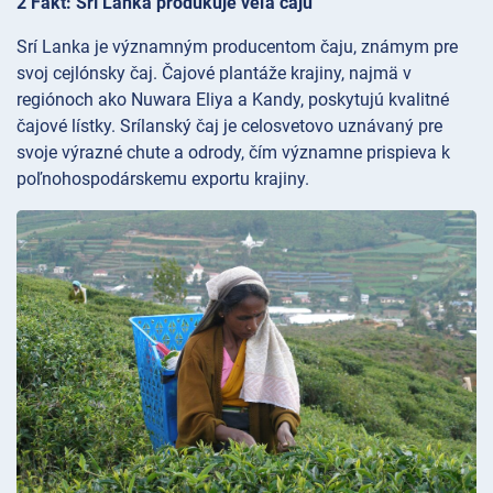
2 Fakt: Srí Lanka produkuje veľa čaju
Srí Lanka je významným producentom čaju, známym pre
svoj cejlónsky čaj. Čajové plantáže krajiny, najmä v
regiónoch ako Nuwara Eliya a Kandy, poskytujú kvalitné
čajové lístky. Srílanský čaj je celosvetovo uznávaný pre
svoje výrazné chute a odrody, čím významne prispieva k
poľnohospodárskemu exportu krajiny.