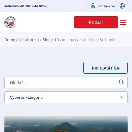
Prihlásenie
MEDZINÁRODNÝ VODIČSKÝ ÚRAD
POUŽIŤ
Domovská stránka
/
Blog
/
10 zaujímavých faktov o Srí Lanke
PRIHLÁSIŤ SA