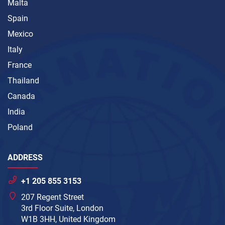
Malta
Spain
Mexico
Italy
France
Thailand
Canada
India
Poland
ADDRESS
+1 205 855 3153
207 Regent Street
3rd Floor Suite, London
W1B 3HH, United Kingdom