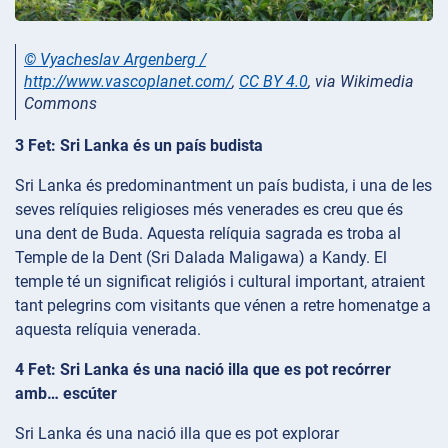
© Vyacheslav Argenberg /
http://www.vascoplanet.com/
,
CC BY 4.0
, via Wikimedia
Commons
3 Fet: Sri Lanka és un país budista
Sri Lanka és predominantment un país budista, i una de les
seves relíquies religioses més venerades es creu que és
una dent de Buda. Aquesta relíquia sagrada es troba al
Temple de la Dent (Sri Dalada Maligawa) a Kandy. El
temple té un significat religiós i cultural important, atraient
tant pelegrins com visitants que vénen a retre homenatge a
aquesta relíquia venerada.
4 Fet: Sri Lanka és una nació illa que es pot recórrer
amb… escúter
Sri Lanka és una nació illa que es pot explorar