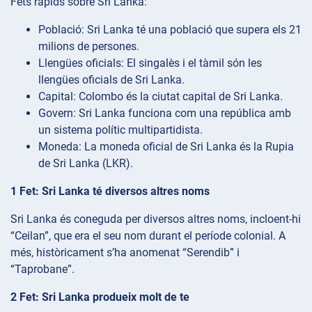
Fets ràpids sobre Sri Lanka:
Població: Sri Lanka té una població que supera els 21
milions de persones.
Llengües oficials: El singalès i el tàmil són les
llengües oficials de Sri Lanka.
Capital: Colombo és la ciutat capital de Sri Lanka.
Govern: Sri Lanka funciona com una república amb
un sistema polític multipartidista.
Moneda: La moneda oficial de Sri Lanka és la Rupia
de Sri Lanka (LKR).
1 Fet: Sri Lanka té diversos altres noms
Sri Lanka és coneguda per diversos altres noms, incloent-hi
“Ceilan”, que era el seu nom durant el període colonial. A
més, històricament s’ha anomenat “Serendib” i
“Taprobane”.
2 Fet: Sri Lanka produeix molt de te