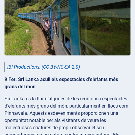
IBI Productions
,
(CC BY-NC-SA 2.0)
9 Fet: Sri Lanka acull els espectacles d’elefants més
grans del món
Sri Lanka és la llar d’algunes de les reunions i espectacles
d’elefants més grans del món, particularment en llocs com
Pinnawala. Aquests esdeveniments proporcionen una
oportunitat notable per als visitants de veure les
majestuoses criatures de prop i observar el seu
comportament en un entorn controlat però natural. Els