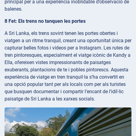
principal per a una experiència inoblidable d’observació de
balenes.
8 Fet: Els trens no tanquen les portes
A Sri Lanka, els trens sovint tenen les portes obertes i
viatgen a un ritme tranquil, creant una oportunitat única per
capturar belles fotos i vídeos per a Instagram. Les rutes de
tren pintoresques, especialment el viatge icònic de Kandy a
Ella, ofereixen vistes impressionants de paisatges
exuberants, plantacions de te i pobles pintorescs. Aquesta
experiència de viatge en tren tranquil·la s’ha convertit en
una opció popular tant per als locals com per als turistes
que busquen documentar i compartir l’encant de l’idíl·lic
paisatge de Sri Lanka a les xarxes socials.