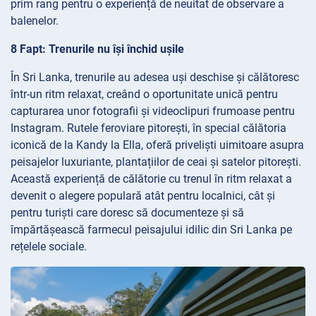
prim rang pentru o experiență de neuitat de observare a
balenelor.
8 Fapt: Trenurile nu își închid ușile
În Sri Lanka, trenurile au adesea uși deschise și călătoresc
într-un ritm relaxat, creând o oportunitate unică pentru
capturarea unor fotografii și videoclipuri frumoase pentru
Instagram. Rutele feroviare pitorești, în special călătoria
iconică de la Kandy la Ella, oferă priveliști uimitoare asupra
peisajelor luxuriante, plantațiilor de ceai și satelor pitorești.
Această experiență de călătorie cu trenul în ritm relaxat a
devenit o alegere populară atât pentru localnici, cât și
pentru turiști care doresc să documenteze și să
împărtășească farmecul peisajului idilic din Sri Lanka pe
rețelele sociale.