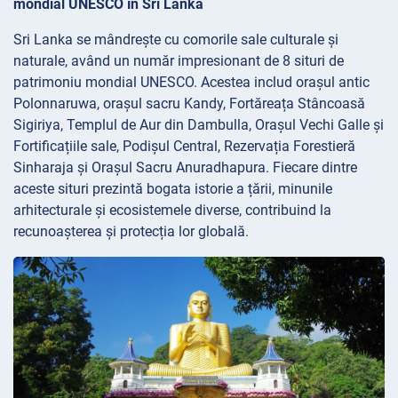
mondial UNESCO în Sri Lanka
Sri Lanka se mândrește cu comorile sale culturale și
naturale, având un număr impresionant de 8 situri de
patrimoniu mondial UNESCO. Acestea includ orașul antic
Polonnaruwa, orașul sacru Kandy, Fortăreața Stâncoasă
Sigiriya, Templul de Aur din Dambulla, Orașul Vechi Galle și
Fortificațiile sale, Podișul Central, Rezervația Forestieră
Sinharaja și Orașul Sacru Anuradhapura. Fiecare dintre
aceste situri prezintă bogata istorie a țării, minunile
arhitecturale și ecosistemele diverse, contribuind la
recunoașterea și protecția lor globală.