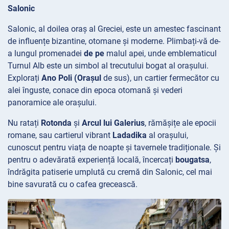
Salonic
Salonic, al doilea oraș al Greciei, este un amestec fascinant
de influențe bizantine, otomane și moderne. Plimbați-vă de-
a lungul promenadei
de pe
malul apei, unde emblematicul
Turnul
Alb este un simbol al trecutului bogat al orașului.
Explorați
Ano Poli (Orașul
de sus), un cartier fermecător cu
alei înguste, conace din epoca otomană și vederi
panoramice ale orașului.
Nu ratați
Rotonda
și
Arcul lui Galerius
, rămășițe ale epocii
romane, sau cartierul vibrant
Ladadika
al orașului,
cunoscut pentru viața de noapte și tavernele tradiționale. Și
pentru o adevărată experiență locală, încercați
bougatsa
,
îndrăgita patiserie umplută cu cremă din Salonic, cel mai
bine savurată cu o cafea grecească.