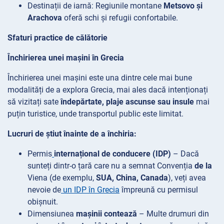
Destinații
de iarnă: Regiunile montane
Metsovo și
Arachova
oferă schi și refugii confortabile.
Sfaturi practice de călătorie
Închirierea unei mașini în Grecia
Închirierea unei mașini este una dintre cele mai bune
modalități de a explora Grecia, mai ales dacă intenționați
să vizitați sate
îndepărtate, plaje ascunse sau insule
mai
puțin turistice, unde transportul public este limitat.
Lucruri de știut înainte de a închiria:
Permis
internațional de conducere (IDP)
– Dacă
sunteți dintr-o țară care nu a semnat Convenția
de la
Viena (de exemplu,
SUA, China, Canada
), veți avea
nevoie de
un IDP în Grecia
împreună cu permisul
obișnuit.
Dimensiunea
mașinii contează
– Multe drumuri din