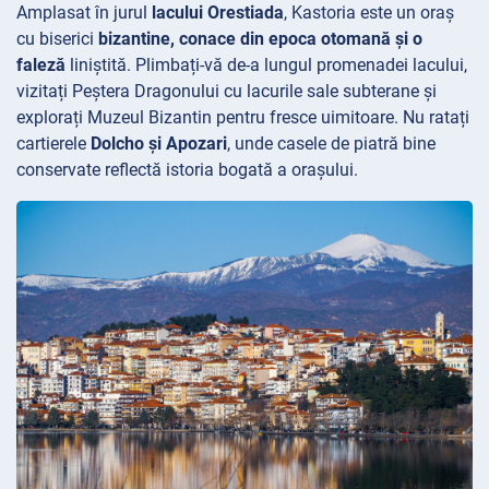
Amplasat în jurul
lacului Orestiada
, Kastoria este un oraș
cu biserici
bizantine, conace din epoca otomană și o
faleză
liniștită. Plimbați-vă de-a lungul promenadei
lacului,
vizitați Peștera
Dragonului cu lacurile sale subterane și
explorați Muzeul
Bizantin pentru fresce uimitoare. Nu ratați
cartierele
Dolcho și Apozari
, unde casele de piatră bine
conservate reflectă istoria bogată a orașului.