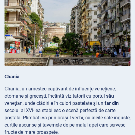
Chania
Chania, un amestec captivant de influențe
venețiene,
otomane și grecești, încântă vizitatorii cu portul
său
venețian, unde clădirile în culori pastelate și un
far din
secolul al XVI-lea stabilesc o scenă perfectă de carte
poștală. Plimbați-vă prin orașul
vechi, cu aleile sale înguste,
curțile ascunse și tavernele de pe malul apei care servesc
fructe de mare proaspete.