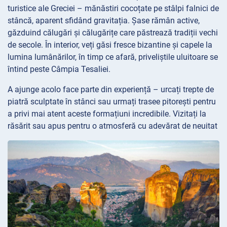
turistice ale Greciei – mănăstiri cocoțate pe stâlpi falnici de
stâncă, aparent sfidând gravitația. Șase rămân active,
găzduind călugări și călugărițe care păstrează tradiții vechi
de secole. În interior, veți găsi fresce bizantine și capele la
lumina lumânărilor, în timp ce afară, priveliștile uluitoare se
întind peste Câmpia Tesaliei.
A ajunge acolo face parte din experiență – urcați trepte de
piatră sculptate în stânci sau urmați trasee pitorești pentru
a privi mai atent aceste formațiuni incredibile. Vizitați la
răsărit sau apus pentru o atmosferă cu adevărat de neuitat