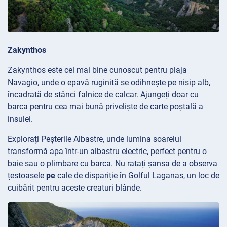
Zakynthos
Zakynthos este cel mai bine cunoscut pentru plaja
Navagio, unde o epavă ruginită se odihnește pe nisip alb,
încadrată de stânci falnice de calcar. Ajungeți doar cu
barca pentru cea mai bună priveliște de carte poștală a
insulei.
Explorați Peșterile
Albastre, unde lumina soarelui
transformă apa într-un albastru electric, perfect pentru o
baie sau o plimbare cu barca. Nu ratați șansa de a observa
țestoasele
pe
cale de dispariție în Golful Laganas, un loc de
cuibărit pentru aceste creaturi blânde.