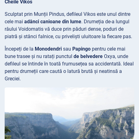
Cheile Vikos
Sculptat prin Munții
Pindus, defileul
Vikos este unul dintre
cele mai
adânci canioane din lume
. Drumeția de-a lungul
râului
Voidomatis vă duce prin păduri dense, poduri de
piatră și stânci falnice, cu priveliști uluitoare la fiecare pas.
Începeți de la
Monodendri
sau
Papingo
pentru cele mai
bune trasee și nu ratați punctul
de belvedere
Oxya, unde
defileul se întinde în toată frumusețea sa accidentată. Ideal
pentru drumeții care caută o latură brută și neatinsă a
Greciei.