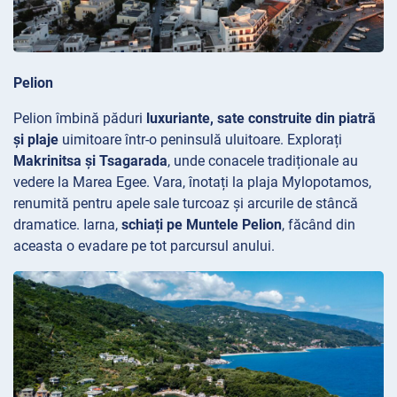
Pelion
Pelion îmbină păduri
luxuriante, sate construite din piatră
și plaje
uimitoare într-o peninsulă uluitoare. Explorați
Makrinitsa și Tsagarada
, unde conacele tradiționale au
vedere la Marea Egee. Vara, înotați la plaja
Mylopotamos,
renumită pentru apele sale turcoaz și arcurile de stâncă
dramatice. Iarna,
schiați pe Muntele Pelion
, făcând din
aceasta o evadare pe tot parcursul anului.