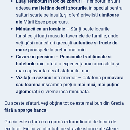
Luați feriboturi în loc de zboruri
– Feriboturile sunt
adesea
mai ieftine decât zborurile
, în special pentru
salturi scurte pe insulă, și oferă priveliști
uimitoare
ale
Mării Egee pe parcurs.
Mănâncă ca un localnic
– Săriți peste locurile
turistice și luați masa la tavernele
de familie, unde
veți găsi mâncăruri grecești
autentice și fructe de
mare
proaspete la prețuri mai mici.
Cazare în pensiuni
–
Pensiunile tradiționale și
hotelurile
mici oferă o experiență
mai
accesibilă și
mai captivantă decât stațiunile mari.
Vizitați în sezonul
intermediar – Călătoria
primăvara
sau toamna
înseamnă prețuri
mai mici, mai puține
aglomerații
și vreme încă minunată.
Cu aceste sfaturi, veți obține tot ce este mai bun din Grecia
fără a sparge banca
.
Grecia este o țară cu o gamă extraordinară de locuri de
explorat. Fie că vă plimbați pe străzile istorice ale Atenei,