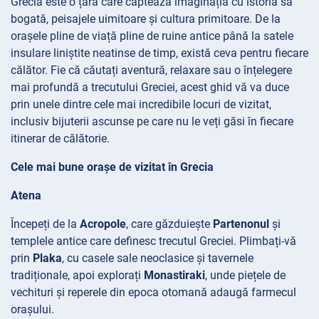
Grecia este o țară care captează imaginația cu istoria sa
bogată, peisajele uimitoare și cultura primitoare. De la
orașele pline de viață pline de ruine antice până la satele
insulare liniștite neatinse de timp, există ceva pentru fiecare
călător. Fie că căutați aventură, relaxare sau o înțelegere
mai profundă a trecutului Greciei, acest ghid vă va duce
prin unele dintre cele mai incredibile locuri de vizitat,
inclusiv bijuterii ascunse pe care nu le veți găsi în fiecare
itinerar de călătorie.
Cele mai bune orașe de vizitat în Grecia
Atena
Începeți de la
Acropole
, care găzduiește
Partenonul
și
templele antice care definesc trecutul Greciei. Plimbați-vă
prin
Plaka
, cu casele sale neoclasice și tavernele
tradiționale, apoi explorați
Monastiraki
, unde piețele de
vechituri și reperele din epoca otomană adaugă farmecul
orașului.