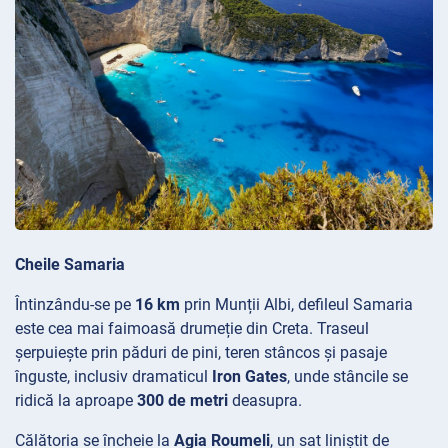
Cheile Samaria
Întinzându-se pe
16 km
prin Munții
Albi, defileul Samaria
este cea mai faimoasă drumeție din Creta. Traseul
șerpuiește prin păduri de pini, teren stâncos și pasaje
înguste, inclusiv dramaticul
Iron Gates
, unde stâncile se
ridică la aproape
300 de metri
deasupra.
Călătoria se încheie la
Agia Roumeli
, un sat liniștit de