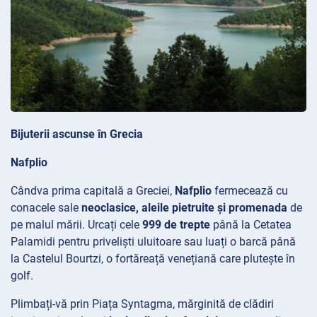
Bijuterii ascunse în Grecia
Nafplio
Cândva prima capitală a Greciei,
Nafplio
fermecează cu
conacele sale
neoclasice, aleile pietruite și promenada
de
pe malul mării. Urcați cele
999 de trepte
până la Cetatea
Palamidi pentru priveliști uluitoare sau luați o barcă până
la Castelul
Bourtzi, o fortăreață venețiană care plutește în
golf.
Plimbați-vă prin Piața
Syntagma, mărginită de clădiri