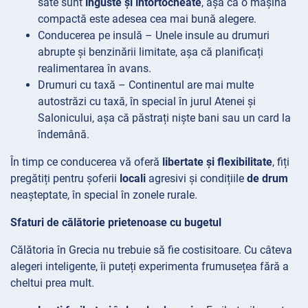
sate sunt
înguste și întortocheate
, așa că o mașină
compactă este adesea cea mai bună alegere.
Conducerea
pe insulă – Unele insule au drumuri
abrupte și benzinării
limitate, așa că planificați
realimentarea în avans.
Drumuri
cu taxă – Continentul are mai multe
autostrăzi cu taxă, în special în jurul Atenei și
Salonicului, așa că păstrați niște bani sau un card la
îndemână.
În timp ce conducerea vă oferă
libertate și flexibilitate
, fiți
pregătiți pentru șoferii
locali
agresivi și condițiile
de drum
neașteptate, în special în zonele rurale.
Sfaturi de călătorie prietenoase cu bugetul
Călătoria în Grecia nu trebuie să fie costisitoare. Cu câteva
alegeri inteligente, îi puteți experimenta frumusețea fără a
cheltui prea mult.