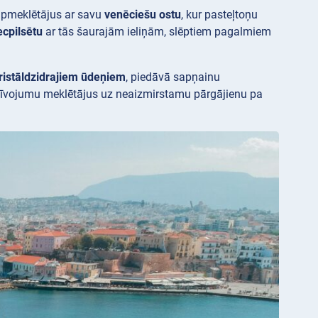
pmeklētājus ar savu
venēciešu ostu
, kur pasteļtoņu
ecpilsētu
ar tās šaurajām ieliņām, slēptiem pagalmiem
ristāldzidrajiem ūdeņiem
, piedāvā sapņainu
dzīvojumu meklētājus uz neaizmirstamu pārgājienu pa