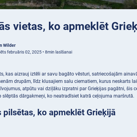
s vietas, ko apmeklēt Grieķ
n Wilder
ēts februāris 02, 2025 • 8min lasīšanai
lsts, kas aizrauj iztēli ar savu bagāto vēsturi, satriecošajām ain
 senām drupām, līdz klusajiem salu ciematiem, kurus neskarts laik
īvojumus, atpūtu vai dziļāku izpratni par Grieķijas pagātni, š
p slēptās dārgakmeņi, ko neatradīsiet katrā ceļojuma maršrutā.
pilsētas, ko apmeklēt Grieķijā