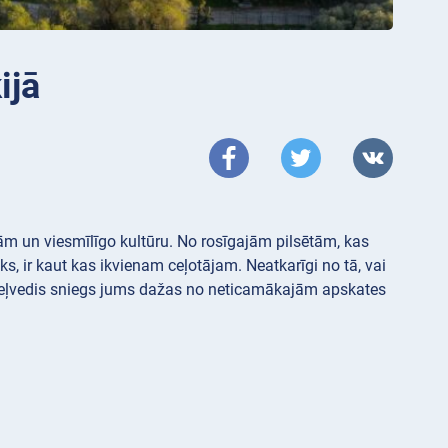
ijā
avām un viesmīlīgo kultūru. No rosīgajām pilsētām, kas
s, ir kaut kas ikvienam ceļotājam. Neatkarīgi no tā, vai
is ceļvedis sniegs jums dažas no neticamākajām apskates