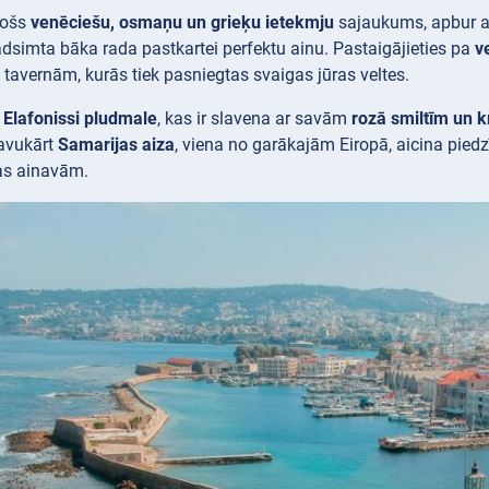
nošs
venēciešu, osmaņu un grieķu ietekmju
sajaukums, apbur a
gadsimta bāka
rada pastkartei perfektu ainu. Pastaigājieties pa
v
tavernām, kurās tiek pasniegtas svaigas jūras veltes.
s
Elafonissi pludmale
, kas ir slavena ar savām
rozā smiltīm un k
avukārt
Samarijas aiza
, viena no garākajām Eiropā, aicina pie
as ainavām.