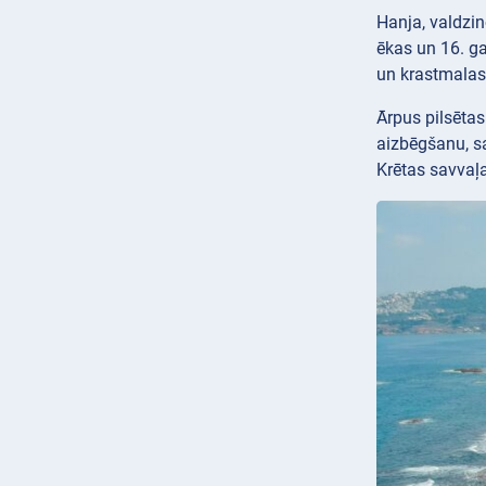
Hanja, valdzi
ēkas un 16. 
un krastmalas 
Ārpus pilsēta
aizbēgšanu, s
Krētas savvaļ