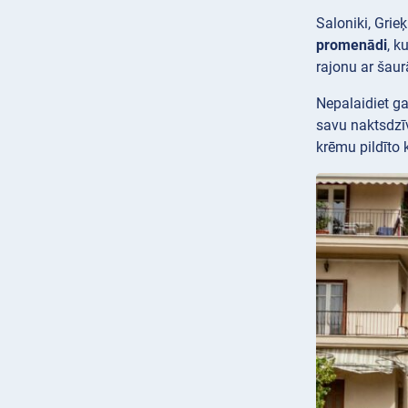
Saloniki, Grie
promenādi
, k
rajonu ar šau
Nepalaidiet 
savu naktsdzīv
krēmu pildīto 