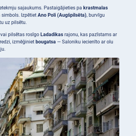
 ietekmju sajaukums. Pastaigājieties pa
krastmalas
 simbols. Izpētiet
Ano Poli (Augšpilsēta)
, burvīgu
 uz pilsētu.
 vai pilsētas rosīgo
Ladadikas
rajonu, kas pazīstams ar
redzi, izmēģiniet
bougatsa
— Saloniku iecienīto ar olu
ju.