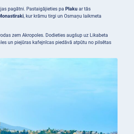
ijas pagātni. Pastaigājieties pa
Plaku
ar tās
Monastiraki
, kur krāmu tirgi un Osmaņu laikmeta
trodas zem Akropoles. Dodieties augšup uz Likabeta
les un piejūras kafejnīcas piedāvā atpūtu no pilsētas