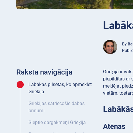
Labākā
By
Be
Public
Raksta navigācija
Grieķija ir va
piepildītas ar
Labākās pilsētas, ko apmeklēt
meklējat piedz
Grieķijā
vietām, tostar
Grieķijas satriecošie dabas
Labākās 
brīnumi
Slēptie dārgakmeņi Grieķijā
Atēnas