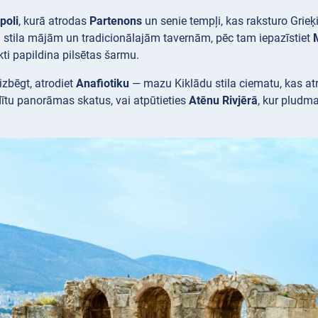
poli
, kurā atrodas
Partenons
un senie tempļi, kas raksturo Grieķ
 stila mājām un tradicionālajām tavernām, pēc tam iepazīstiet
ti papildina pilsētas šarmu.
izbēgt, atrodiet
Anafiotiku
— mazu Kiklādu stila ciematu, kas a
dītu panorāmas skatus, vai atpūtieties
Atēnu Rivjērā
, kur pludma