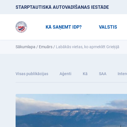
STARPTAUTISKĀ AUTOVADĪŠANAS IESTĀDE
KĀ SAŅEMT IDP?
VALSTIS
Sākumlapa
/
Emuārs
/
Labākās vietas, ko apmeklēt Grieķijā
Visas publikācijas
Aģenti
Kā
SAA
Inter