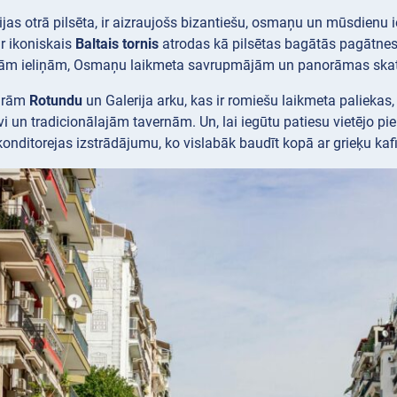
ķijas otrā pilsēta, ir aizraujošs bizantiešu, osmaņu un mūsdienu
ur ikoniskais
Baltais tornis
atrodas kā pilsētas bagātās pagātnes
rām ieliņām, Osmaņu laikmeta savrupmājām un panorāmas skatu
garām
Rotundu
un Galerija
arku, kas ir romiešu laikmeta paliekas,
i un tradicionālajām tavernām. Un, lai iegūtu patiesu vietējo pie
konditorejas izstrādājumu, ko vislabāk baudīt kopā ar grieķu kafi