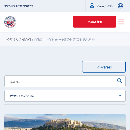
ዓለም አቀፍ የመንጃ ባለስልጣን
በመለያ ይግቡ
ያመልክቱ
መነሻ ገጽ
/
ብሎግ
/
በግሪክ ውስጥ ለመጎብኘት ምርጥ ቦታዎች
ተመዝገብ