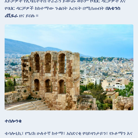
እይታዎች የሊካቤትተስ
ተራራን ይውጡ ወይም የባህር ዳርቻዎች እና
የባህር ዳርቻዎች ከከተማው ጉልበት እረፍት በሚሰጡበት
በአቴንስ
ሪቪዬራ
ዘና ይበሉ።
ተሰሎንቄ
ቴሳሎኒኪ፣ የግሪክ ሁለተኛ ከተማ፣ አስደናቂ የባይዛንታይን፣ የኦቶማን እና