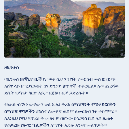
ዘኪንቶስ
ዛኪንቶስ
በናቫጊዮ ቢች
የታወቀ ሲሆን ዝገት የመርከብ መሰበር በነጭ
አሸዋ ላይ በሚያርፍበት በሃ ድንጋይ ቋጥኞች ተቀርጿል። ለመጨረሻው
ደሴት የፖስታ ካርድ እይታ በጀልባ ብቻ ይድረሱት።
የፀሐይ ብርሃን ውሃውን ወደ ኤሌክትሪክ
ሰማያዊነት የሚቀይርበትን
ሰማያዊ ዋሻዎችን
ያስሱ፣ ለመዋኛ ወይም ለመርከብ ጉዞ ተስማሚ።
ለእነዚህ የዋህ ፍጥረታት መክተቻ በሆነው በላጋናስ ቤይ ላይ
ሊጠፉ
የተቃረቡ የሎገር ዔሊዎችን
ለማየት እድሉ እንዳያመልጥዎት።