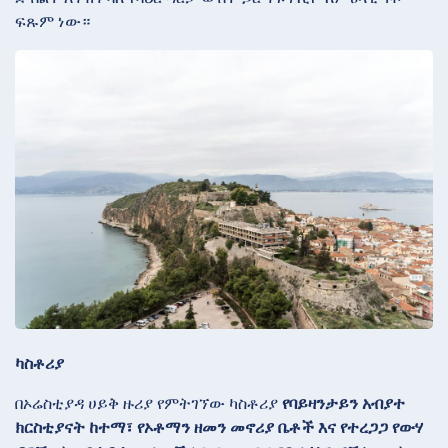
ፍጹም ነው።
ካስቶሪያ
በኦሬስቲያዳ
ሀይቅ ዙሪያ የምትገኘው ካስቶሪያ
የባይዛንታይን አብያተ
ክርስቲያናት ከተማ፣ የኦቶማን ዘመን መኖሪያ ቤቶች እና የተረጋጋ የውሃ