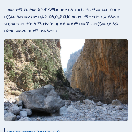
ጉዞው የሚያበቃው
አጊያ ሩሜሊ
ፀጥ ባለ የባህር ዳርቻ መንደር ሲሆን
በጀልባ ከመመለስዎ በፊት
በሊቢያ ባህር
ውስጥ ማቀዝቀዝ ይችላሉ።
የበጋውን ሙቀት ለማስቀረት በፀደይ ወይም በመኸር መጀመሪያ ላይ
በእግር መጓዝ በጣም ጥሩ ነው።