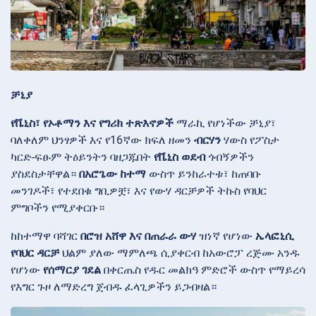
ቻኒያ
የቬኒስ፣ የኦቶማን እና የግሪክ ተጽእኖዎች
ማራኪ የሆነችው ቻኒያ፣
ባለቀለም ህንፃዎች እና የ16ኛው ክፍለ ዘመን
ብርሃን
ሃውስ የፖስታ
ካርድ-ፍፁም ትዕይንትን ባዘጋጁበት
የቬኒስ ወደብ
ጎብኝዎችን
ያስደስታቸዋል።
በአሮጌው ከተማ
ውስጥ ይንከራተቱ፣ ከጠባቡ
መንገዶች፣ የተደበቁ ግቢዎቿ፣ እና የውሃ ዳርቻዎች ትኩስ የባህር
ምግቦችን የሚያቀርቡ።
ከከተማዋ ባሻገር
በሮዝ አሸዋ እና በጠራራ ውሃ
ዝነኛ የሆነው
ኤላፎኒሲ
የባህር ዳርቻ
ህልም ያለው ማምለጫ ሲያቀርብ ከአውሮፓ ረጅሙ አንዱ
የሆነው
የሰማርያ ገደል
በቀርጤስ የዱር መልክዓ ምድሮች ውስጥ የማይረሳ
የእግር ጉዞ ለማድረግ ጀብዱ ፈላጊዎችን ይጋብዛል።