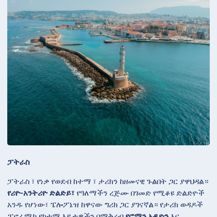
ፓትራስ
ፓትራስ ፣ የነቃ የወደብ ከተማ ፣ ታሪክን ከዘመናዊ ጉልበት ጋር ያዋህዳል።
የሪዮ-አንትሪዮ ድልድይ፣
የዓለማችን ረጅሙ በገመድ የሚቆዩ ድልድዮች
አንዱ የሆነው፣ ፔሎፖኔዝ ከዋናው ግሪክ ጋር ያገናኛል። የታሪክ ወዳዶች
ፓኖራሚክ የከተማ እይታዎችን በማቅረብ
የሮማን ኦዲዮን
እና