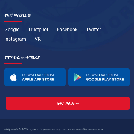
የእኛ ማህበራዊ
Google
Trustpilot
Facebook
Twitter
Instagram
VK
የሞባይል መተግበሪያ
ክፍያ ይፈጽሙ
የቅጂ መብት © 2026 ኢንተርናሽናል የመንዳት ሥልጣን። ሁሉም መብቶች የተጠበቁ ናቸው።