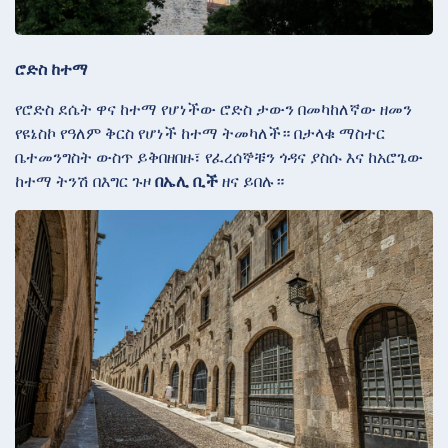
ሮድስ ከተማ
የሮድስ ደሴት ዋና ከተማ የሆነችው ሮድስ ታውን በመካከለኛው ዘመን
የዩኔስኮ የዓለም ቅርስ የሆነች ከተማ ትመካለች። በታላቁ ማስተር
ቤተመንግስት ውስጥ ይቅበዘበዙ፣ የፈረሰኞቹን
ጎዳና ያስሱ እና ከአሮጌው
ከተማ ትንሽ በእግር ጉዞ
በኤሊ ቢች
ዘና ይበሉ።