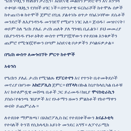
ግሪክ ሃሳቧን የበለፀገ ታሪኳን፣ አስደናቂ መልክዓ ምድሮችን እና እንግዳ
ተቀባይ ባህሏን የያዘች ሀገር ነች። በጥንታዊ ፍርስራሾች ከተሞሉ ሰዎች
ከተጨናነቁ ከተሞች ጀምሮ በጊዜ ያልተነኩ ፀጥታ የሰፈነባቸው ደሴቶች
መንደሮች ለእያንዳንዱ መንገደኛ የሚሆን ነገር አለ። ጀብዱ፣ መዝናናት፣
ወይም ስለ ግሪክ ያለፈ ታሪክ ጠለቅ ያለ ግንዛቤ ቢፈልጉ፣ ይህ መመሪያ
በእያንዳንዱ የጉዞ ዕቅድ ውስጥ የማያገኟቸውን የተደበቁ እንቁዎችን
ጨምሮ የሚጎበኟቸውን በጣም አስደናቂ ቦታዎችን ያሳልፍዎታል።
በግሪክ ውስጥ ለመጎብኘት ምርጥ ከተሞች
አቴንስ
የግሪክን ያለፈ ታሪክ የሚገልጹ
የፓርተኖን
እና የጥንት ቤተመቅደሶች
መኖሪያ በሆነው
አክሮፖሊስ
ጀምር።
በፕላካ
በኩል ከኒዮክላሲካል ቤቶቹ
እና ከተለምዷዊ መሸጫ ቤቶች ጋር ይራመዱ፣ከዚያ
ሞናስቲራኪን
ያስሱ፣የቁንጫ ገበያዎች እና የኦቶማን ዘመን ምልክቶች የከተማዋን
ውበት ይጨምራሉ።
ለተደበቀ ማምለጫ፣ በአክሮፖሊስ ስር የተደበቀችውን
አናፊኦቲካ
የተባለች ትንሽ የሲክላዲክ አይነት መንደር አግኝ። ለፓኖራሚክ