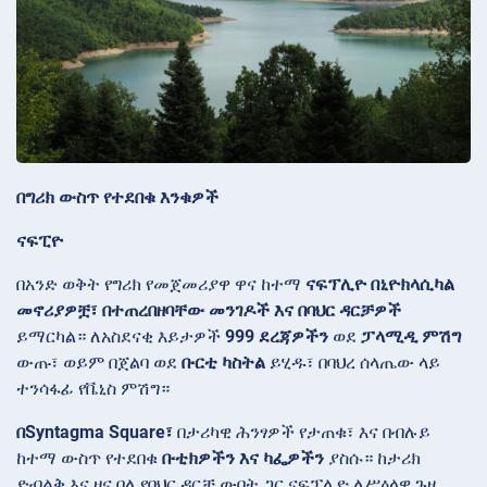
በግሪክ ውስጥ የተደበቁ እንቁዎች
ናፍፒዮ
በአንድ ወቅት የግሪክ የመጀመሪያዋ ዋና ከተማ
ናፍፕሊዮ
በኒዮክላሲካል
መኖሪያዎቿ፣ በተጠረበዘባቸው መንገዶች እና በባህር ዳርቻዎች
ይማርካል። ለአስደናቂ እይታዎች
999 ደረጃዎችን
ወደ
ፓላሚዲ ምሽግ
ውጡ፣ ወይም በጀልባ ወደ
ቡርቲ ካስትል
ይሂዱ፣ በባህረ ሰላጤው ላይ
ተንሳፋፊ የቬኒስ ምሽግ።
በSyntagma Square፣
በታሪካዊ ሕንፃዎች የታጠቁ፣ እና በብሉይ
ከተማ ውስጥ የተደበቁ
ቡቲክዎችን እና ካፌዎችን
ያስሱ። ከታሪክ
ድብልቅ እና ዘና ባለ የባህር ዳርቻ ውበት ጋር ናፍፕሊዮ ለሥዕላዊ ጉዞ