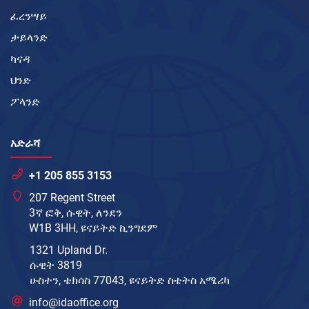
ፈረንሣይ
ታይላንድ
ካናዳ
ህንድ
ፖላንድ
አድራሻ
+1 205 855 3153
207 Regent Street
3ኛ ፎቅ, ሱዊት, ለንደን
W1B 3HH, ዩናይትድ ኪንግደም
1321 Upland Dr.
ሱዊት 3819
ሁስተን, ቴክሳስ 77043, ዩናይትድ ስቴትስ አሜሪካ
info@idaoffice.org