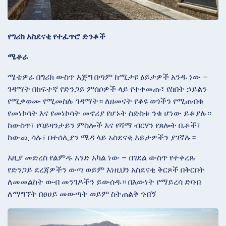
የግሪክ አስደናቂ የተፈጥሮ ድንቆች
ሜቶራ
ሜቴዎራ በግሪክ ውስጥ እጅግ በጣም ከሚታዩ ዕይታዎች አንዱ ነው –
ገዳማት በከፍተኛ የድንጋይ ምሰሶዎች ላይ የተቀመጡ፣ የስበት ኃይልን
የሚቃወሙ የሚመስሉ ገዳማት። ለዘመናት የቆዩ ወጎችን የሚጠብቁ
የመነኮሳት እና የመነኮሳት መኖሪያ የሆኑት ስድስቱ ንቁ ሆነው ይቆያሉ።
ከውስጥ፣ የባይዛንታይን ምስሎች እና የሻማ ብርሃን የጸሎት ቤቶች፣
ከውጪ ሳሉ፣ በተሰሊያን ሜዳ ላይ አስደናቂ እይታዎችን ያገኛሉ።
እዚያ መድረስ የልምዱ አንድ አካል ነው – በገደል ውስጥ የተቀረጹ
የድንጋይ ደረጃዎችን ውጣ ወይም እነዚህን አስደናቂ ቅርጾች በቅርበት
ለመመልከት ውብ መንገዶችን ይውሰዱ። በእውነት የማይረሳ ድባብ
ለማግኘት በፀሀይ መውጣት ወይም ስትጠልቅ ጎብኝ