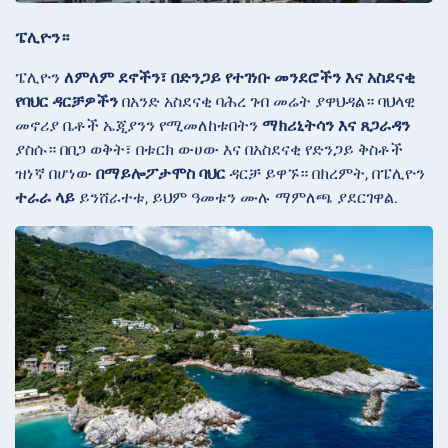
ፔሊዮን።
ፔሊዮን
ለምለም ደኖችን፣ በድንጋይ የተገነቡ መንደሮችን እና አስደናቂ
የባህር ዳርቻዎችን
በአንድ አስደናቂ ባሕረ ገብ መሬት ያዋህዳል። ባህላዊ
መኖሪያ ቤቶች ኤጂያንን የሚመለከቱበትን
ማክሪኒትሳን እና ጸጋራዳን
ያስሱ። በበጋ ወቅት፣ በቱርክ ውሀው እና በአስደናቂ የድንጋይ ቅስቶች
ዝነኛ በሆነው
በማይሎፖታሞስ ባህር
ዳርቻ ይዋኙ። በክረምት, በፔሊዮን
ተራራ ላይ
ይንሸራተቱ, ይህም ዓመቱን ሙሉ ማምለጫ ያደርገዋል.