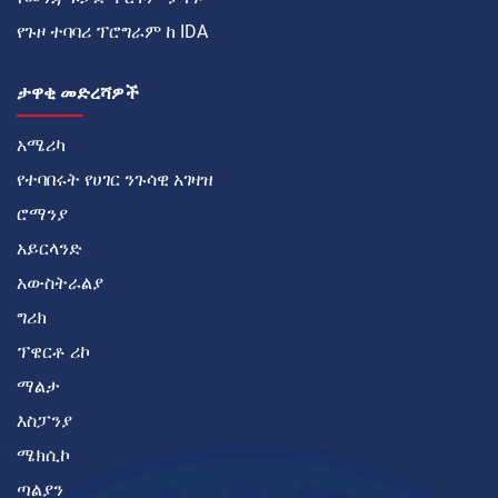
የጉዞ ተባባሪ ፕሮግራም ከ IDA
ታዋቂ መድረሻዎች
አሜሪካ
የተባበሩት የሀገር ንጉሳዊ አገዛዝ
ሮማንያ
አይርላንድ
አውስትራልያ
ግሪክ
ፕዌርቶ ሪኮ
ማልታ
እስፓንያ
ሜክሲኮ
ጣልያን