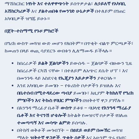
ማሽከርከር
ነፃነት እና ተለዋዋጭነት
ይሰጥዎታል፣
ለኃይለኛ የአካባቢ
አሽከርካሪዎች
እና
ያልተጠበቁ የመንገድ ሁኔታዎች
በተለይም በገጠር
አካባቢዎች ዝግጁ ይሁኑ።
በጀት-ተስማሚ የጉዞ ምክሮች
በግሪክ ውስጥ መጓዝ ውድ መሆን የለበትም። በጥቂት ብልጥ ምርጫዎች፣
ከመጠን በላይ ወጪ ሳያደርጉ ውበቱን ሊለማመዱ ይችላሉ።
ከበረራዎች
ይልቅ ጀልባዎችን
ይውሰዱ – ጀልባዎች ብዙውን ጊዜ
ከበረራዎች
ርካሽ ናቸው ፣ በተለይም ለአጭር ደሴት ሆፕ ፣ እና
በመንገዱ ላይ አስደናቂ
የኤጂያን እይታዎችን
ያቀርባሉ።
እንደ አካባቢው
ይመገቡ – የቱሪስት ቦታዎችን ይዝለሉ እና
በቤተሰብ በሚተዳደረው ጣብያ
ይመገቡ፣ እዚያም
ትክክለኛ የግሪክ
ምግቦችን እና ትኩስ የባህር ምግቦችን
በዝቅተኛ ዋጋ ያገኛሉ።
በእንግዳ ማረፊያ ቤቶች
ውስጥ
ይቆዩ – ባህላዊ
የእንግዳ ማረፊያ
ቤቶች እና ትናንሽ ሆቴሎች
ከትልቅ የመዝናኛ ቦታዎች የበለጠ
ተመጣጣኝ እና መሳጭ ልምድ
ይሰጣሉ.
በትከሻ ወቅቶች
መጎብኘት –
በፀደይ ወይም በመኸር
መጓዝ
ማለት
ዝቅተኛ ዋጋዎች, ጥቂት ሰዎች
እና አሁንም ጥሩ የአየር