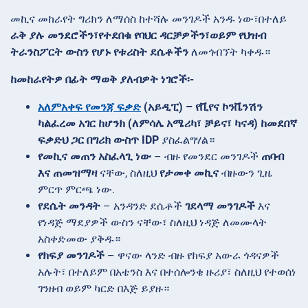
መኪና መከራየት ግሪክን ለማሰስ ከተሻሉ መንገዶች አንዱ ነው፣በተለይ
ራቅ ያሉ መንደሮችን፣የተደበቁ የባህር ዳርቻዎችን፣ወይም የህዝብ
ትራንስፖርት ውስን የሆኑ የቱሪስት ደሴቶችን
ለመጎብኘት ካቀዱ።
ከመከራየትዎ በፊት ማወቅ ያለብዎት ነገሮች፡-
አለምአቀፍ የመንጃ ፍቃድ
(አይዲፒ) –
የቪየና ኮንቬንሽን
ካልፈረመ አገር ከሆንክ (ለምሳሌ
አሜሪካ፣ ቻይና፣ ካናዳ
) ከመደበኛ
ፍቃድህ ጋር በግሪክ ውስጥ IDP
ያስፈልግሃል።
የመኪና መጠን አስፈላጊ ነው
– ብዙ የመንደር መንገዶች
ጠባብ
እና ጠመዝማዛ
ናቸው, ስለዚህ
የታመቀ መኪና
ብዙውን ጊዜ
ምርጥ ምርጫ ነው.
የደሴት መንዳት
– አንዳንድ ደሴቶች
ገደላማ መንገዶች
እና
የነዳጅ ማደያዎች
ውስን ናቸው፣ ስለዚህ ነዳጅ ለመሙላት
አስቀድመው ያቅዱ።
የክፍያ መንገዶች
– ዋናው ላንድ ብዙ የክፍያ አውራ ጎዳናዎች
አሉት፣ በተለይም በአቴንስ እና በተሰሎንቄ ዙሪያ፣ ስለዚህ የተወሰነ
ገንዘብ ወይም ካርድ በእጅ ይያዙ።