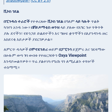
Shadowgate፣
(CC BY 2.0)
ቪኮስ ገደል
በፒንዱስ ተራሮች
የተቀረጸው
ቪኮስ ገደል
በዓለም
ላይ ካሉት
ጥልቅ
ካንየን አንዱ ነው።
በቮይዶማቲስ ወንዝ
ላይ ያለው የእግር ጉዞ ጥቅጥቅ
ያሉ ደኖችን፣ የድንጋይ ድልድዮችን እና ግዙፍ ቋጥኞችን በእያንዳንዱ ዙር
አስደናቂ እይታዎች ያደርገዎታል።
ለምርጥ ዱካዎች
በሞኖደንድሪ
ወይም
በፓፒንጎ
ይጀምሩ እና ገደላማው
በሁሉም ወጣ ገባ ውበቱ የተዘረጋበትን
Oxya Viewpoint
እንዳያመልጥዎት። ጥሬ ያልተነካ የግሪክ ጎን ለሚፈልጉ ተጓዦች
ተስማሚ።