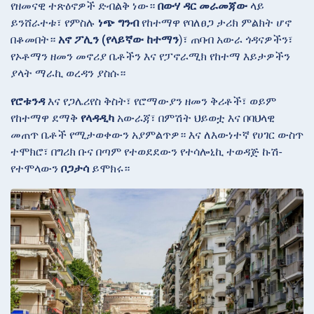
የዘመናዊ ተጽዕኖዎች ድብልቅ ነው።
በውሃ ዳር መራመጃው
ላይ
ይንሸራተቱ፣ የምስሉ
ነጭ ግንብ
የከተማዋ የባለፀጋ ታሪክ ምልክት ሆኖ
በቆመበት።
አኖ ፖሊን (የላይኛው ከተማን
)፣ ጠባብ አውራ ጎዳናዎችን፣
የኦቶማን ዘመን መኖሪያ ቤቶችን እና የፓኖራሚክ የከተማ እይታዎችን
ያላት ማራኪ ወረዳን ያስሱ።
የሮቱንዳ
እና የጋሌሪየስ
ቅስት፣ የሮማውያን ዘመን ቅሪቶች፣ ወይም
የከተማዋ ደማቅ
የላዳዲካ
አውራጃ፣ በምሽት ህይወቷ እና በባህላዊ
መጠጥ ቤቶች የሚታወቀውን አያምልጥዎ። እና ለእውነተኛ የሀገር ውስጥ
ተሞክሮ፣ በግሪክ ቡና በጣም የተወደደውን የተሳሎኒኪ ተወዳጅ ኩሽ-
የተሞላውን
ቦጋታሳ
ይሞክሩ።