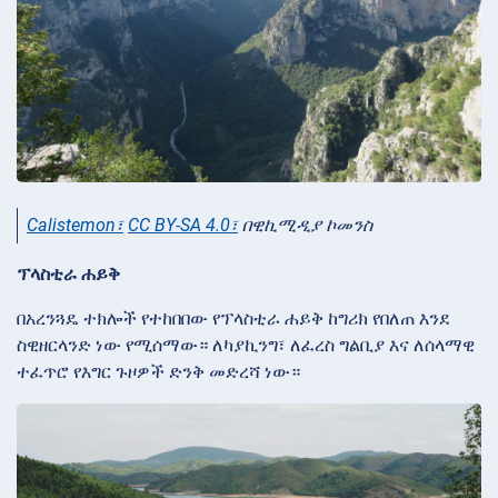
Calistemon፣
CC BY-SA 4.0፣
በዊኪሚዲያ ኮመንስ
ፕላስቲራ ሐይቅ
በአረንጓዴ ተክሎች የተከበበው የፕላስቲራ ሐይቅ ከግሪክ የበለጠ እንደ
ስዊዘርላንድ ነው የሚሰማው። ለካያኪንግ፣ ለፈረስ ግልቢያ እና ለሰላማዊ
ተፈጥሮ የእግር ጉዞዎች ድንቅ መድረሻ ነው።