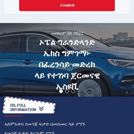
ያመልክቱ
መስከረም 08, 2022
ኦፔል ግራንድላንድ
ኤክስ ግምገማ፦
በፈረንሳይ መድረክ
ላይ የተገነባ ጀርመናዊ
ኤስዩቪ
እንዴት
አለምአቀፍ የመንጃ ፍቃድ በመስመር ላይ ያግኙ
የመንጃ ፍቃድ ትርጉም ያግኙ