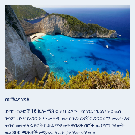
የሰማርያ ገደል
በነጭ ተራሮች
16 ኪሎ ሜትር
የተዘረጋው የሰማርያ ገደል የቀርጤስ
በጣም ዝነኛ የእግር ጉዞ ነው። ዱካው በጥድ ደኖች፣ ድንጋያማ መሬት እና
ጠባብ መተላለፊያዎች፣ ድራማዊውን
የብረት በሮች
ጨምሮ፣ ገደሎች
ወደ
300 ሜትሮች
የሚጠጉ ከፍታ ያላቸው ናቸው።