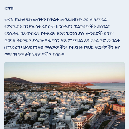
ቲኖስ
ቲኖስ
የሲክላዲክ ውበትን ከጥልቅ መንፈሳዊነት
ጋር ያጣምራል።
የፓናጊያ ኢቫንጀሊስትሪያ
ቤተ ክርስቲያን ፒልግሪሞችን ይስባል፣
የደሴቲቱ በእብነበረድ
የተቀረጹ እንደ ፒርጎስ ያሉ መንደሮች
ደግሞ
ጥበባዊ ቅርሶቿን ያሳያሉ። ቲኖስን ፍጹም የባህል እና የተፈጥሮ ድብልቅ
በማድረግ
ባህላዊ የንፋስ ወፍጮዎችን፣ የተደበቁ የባህር ዳርቻዎችን እና
ወጣ ገባ የመሬት
ገጽታዎችን ያስሱ።