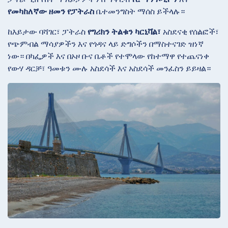
የመካከለኛው ዘመን የፓትራስ
ቤተመንግስት ማሰስ ይችላሉ።
ከእይታው ባሻገር፣ ፓትራስ
የግሪክን ትልቁን ካርኒቫል፣
አስደናቂ የሰልፎች፣
የጭምብል ማሳያዎችን እና የጎዳና ላይ ድግሶችን በማስተናገድ ዝነኛ
ነው። በካፌዎች እና በኦዞ ቡና ቤቶች የተሞላው የከተማዋ የተጨናነቀ
የውሃ ዳርቻ፣ ዓመቱን ሙሉ አስደሳች እና አስደሳች መንፈስን ይይዛል።