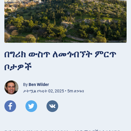
በግሪክ ውስጥ ለመጎብኘት ምርጥ
ቦታዎች
By
Ben Wilder
ታትሟል የካቲት 02, 2025 • 5m ለንባብ