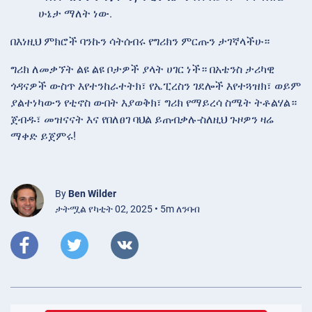
ሁኔታ ማለት ነው.
በእነዚህ ምክሮች ባንኩን
ሳትሰብሩ የግሪክን ምርጡን ታገኛላችሁ።
ግሪክ ለመቃኘት ልዩ ልዩ ቦታዎች ያላት ሀገር ነች። በአቴንስ ታሪካዊ
ጎዳናዎች ውስጥ እየተንከራተትክ፣ የኤፒረስን ገደሎች እየተጓዝክ፣ ወይም
ያልተነካውን የቲኖስ ውበት እያወቅክ፣ ግሪክ የማይረሳ ስሜት ትቶልሃል።
ጀብዱ፣ መዝናናት እና የበለፀገ ባህል ይጠብቃሉ-ስለዚህ ጉዞዎን ዛሬ
ማቀድ ይጀምሩ!
By
Ben Wilder
ታትሟል የካቲት 02, 2025 • 5m ለንባብ