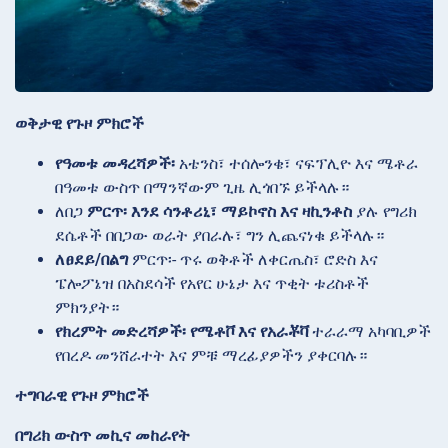
ወቅታዊ የጉዞ ምክሮች
የዓመቱ መዳረሻዎች፡
አቴንስ፣ ተሰሎንቄ፣ ናፍፕሊዮ እና ሜቶራ
በዓመቱ ውስጥ በማንኛውም ጊዜ ሊጎበኙ ይችላሉ።
ለበጋ
ምርጥ፡ እንደ
ሳንቶሪኒ፣ ማይኮኖስ እና ዛኪንቶስ
ያሉ የግሪክ
ደሴቶች በበጋው ወራት ያበራሉ፣ ግን ሊጨናነቁ ይችላሉ።
ለፀደይ/በልግ
ምርጥ፡- ጥሩ ወቅቶች ለቀርጤስ፣ ሮድስ እና
ፔሎፖኔዝ በአስደሳች የአየር ሁኔታ እና ጥቂት ቱሪስቶች
ምክንያት።
የክረምት መድረሻዎች፡
የሜቶቮ እና የአራቾቫ
ተራራማ አካባቢዎች
የበረዶ መንሸራተት እና ምቹ ማረፊያዎችን ያቀርባሉ።
ተግባራዊ የጉዞ ምክሮች
በግሪክ ውስጥ መኪና መከራየት