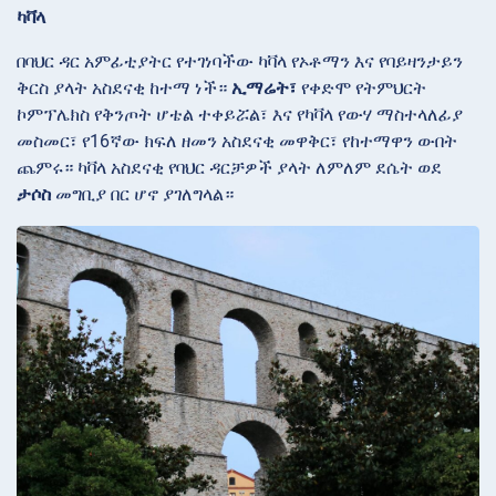
ካቫላ
በባህር ዳር አምፊቲያትር የተገነባችው ካቫላ የኦቶማን እና የባይዛንታይን
ቅርስ ያላት አስደናቂ ከተማ ነች።
ኢማሬት፣
የቀድሞ የትምህርት
ኮምፕሌክስ የቅንጦት ሆቴል ተቀይሯል፣ እና የካቫላ
የውሃ ማስተላለፊያ
መስመር፣ የ16ኛው ክፍለ ዘመን አስደናቂ መዋቅር፣ የከተማዋን ውበት
ጨምሩ። ካቫላ አስደናቂ የባህር ዳርቻዎች ያላት ለምለም ደሴት ወደ
ታሶስ
መግቢያ በር ሆኖ ያገለግላል።