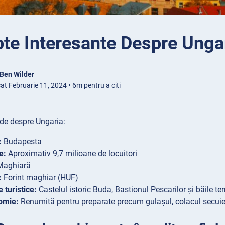
te Interesante Despre Unga
Ben Wilder
at Februarie 11, 2024 • 6m pentru a citi
ide despre Ungaria:
:
Budapesta
e:
Aproximativ 9,7 milioane de locuitori
aghiară
:
Forint maghiar (HUF)
 turistice:
Castelul istoric Buda, Bastionul Pescarilor și băile t
omie:
Renumită pentru preparate precum gulașul, colacul secuies