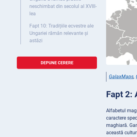
neschimbat din secolul al XVIII-
lea
Fapt 10: Tradițiile ecvestre ale
Ungariei rămân relevante și
astăzi
DEPUNE CERERE
GalaxMaps
,
Fapt 2: 
Alfabetul magh
caractere speci
maghiară. Gama
această cultur