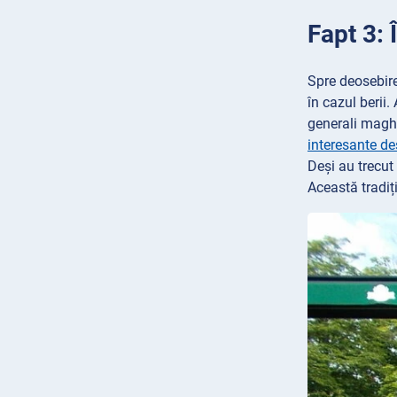
Fapt 3: 
Spre deosebire
în cazul berii
generali maghi
interesante de
Deși au trecut 
Această tradiț