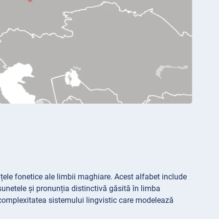
țele fonetice ale limbii maghiare. Acest alfabet include
la sunetele și pronunția distinctivă găsită în limba
complexitatea sistemului lingvistic care modelează