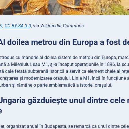
19
,
CC BY-SA 3.0
, via Wikimedia Commons
Al doilea metrou din Europa a fost 
ntrodus cu mândrie al doilea sistem de metrou din Europa, marc
nă a Mileniului, sau M1, și-a început operațiunile în 1896, la s
ă cale ferată subterană istorică a servit ca element cheie al rețe
 creșterea și modernizarea orașului. Linia M1, încă în funcțiune a
 urban și rămâne o parte emblematică a istoriei orașului.
Ungaria găzduiește unul dintre cele 
e
get, organizat anual în Budapesta, se remarcă ca unul dintre cele