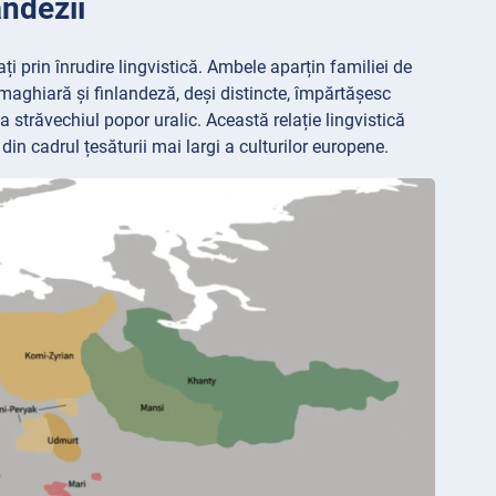
andezii
ați prin înrudire lingvistică. Ambele aparțin familiei de
e maghiară și finlandeză, deși distincte, împărtășesc
 străvechiul popor uralic. Această relație lingvistică
din cadrul țesăturii mai largi a culturilor europene.