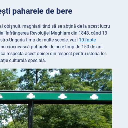
ești paharele de bere
l obișnuit, maghiarii tind să se abțină de la acest lucru
pecial înfrângerea Revoluției Maghiare din 1848, când 13
ustro-Ungaria timp de multe secole, vezi
10 fapte
ă nu ciocnească paharele de bere timp de 150 de ani.
ncă respectă acest obicei din respect pentru istoria lor.
ație culturală specială.