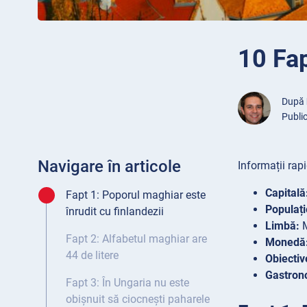
10 Fap
După
Public
Navigare în articole
Informații rap
Capitală
Fapt 1: Poporul maghiar este
Populați
înrudit cu finlandezii
Limbă:
M
Fapt 2: Alfabetul maghiar are
Monedă
44 de litere
Obiective
Gastron
Fapt 3: În Ungaria nu este
obișnuit să ciocnești paharele