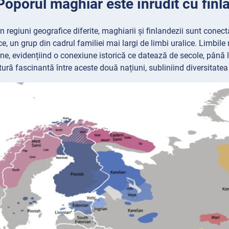
Poporul maghiar este înrudit cu finl
n regiuni geografice diferite, maghiarii și finlandezii sunt conect
ce, un grup din cadrul familiei mai largi de limbi uralice. Limbil
e, evidențiind o conexiune istorică ce datează de secole, până la
tură fascinantă între aceste două națiuni, subliniind diversitatea 