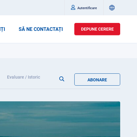
Autentificare
ȚI
SĂ NE CONTACTAȚI
DEPUNE CERERE
Evaluare / Istoric
ABONARE