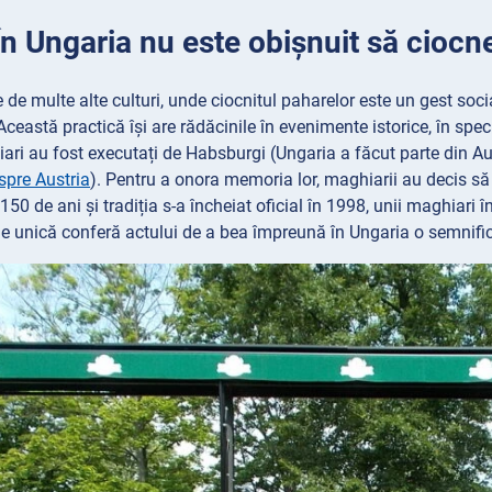
În Ungaria nu este obișnuit să ciocn
 de multe alte culturi, unde ciocnitul paharelor este un gest socia
. Această practică își are rădăcinile în evenimente istorice, în s
ari au fost executați de Habsburgi (Ungaria a făcut parte din A
spre Austria
). Pentru a onora memoria lor, maghiarii au decis s
150 de ani și tradiția s-a încheiat oficial în 1998, unii maghiari î
ie unică conferă actului de a bea împreună în Ungaria o semnific