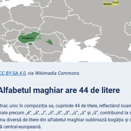
CC BY-SA 4.0
, via Wikimedia Commons
Alfabetul maghiar are 44 de litere
iar, unic în compoziția sa, cuprinde 44 de litere, reflectând nuan
ale precum „é”, „á”, „í”, „ó”, „ö”, „ő”, „ú”, „ü” și „ű”, contribuind 
 diversă de litere din alfabetul maghiar subliniază bogăția și 
ă central-europeană.