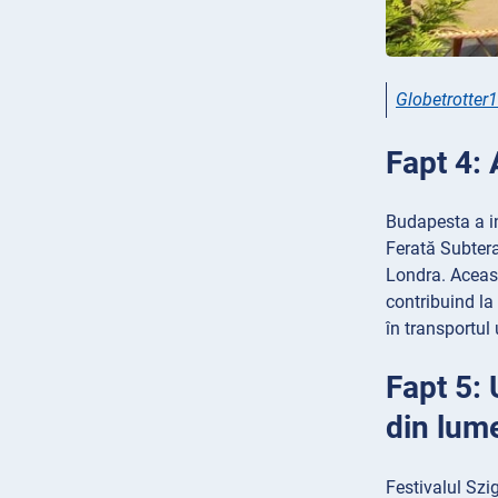
Globetrotter
Fapt 4: 
Budapesta a i
Ferată Subtera
Londra. Aceast
contribuind la
în transportul
Fapt 5: 
din lum
Festivalul Szi