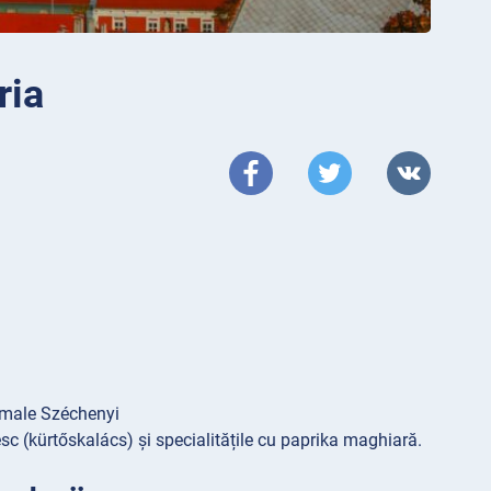
ria
ermale Széchenyi
c (kürtőskalács) și specialitățile cu paprika maghiară.