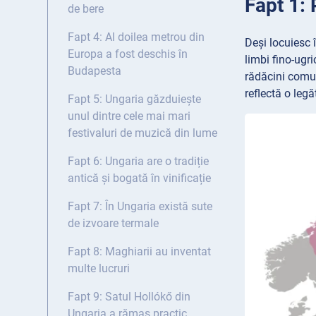
Fapt 1: 
de bere
Fapt 4: Al doilea metrou din
Deși locuiesc î
Europa a fost deschis în
limbi fino-ugri
Budapesta
rădăcini comun
reflectă o legă
Fapt 5: Ungaria găzduiește
unul dintre cele mai mari
festivaluri de muzică din lume
Fapt 6: Ungaria are o tradiție
antică și bogată în vinificație
Fapt 7: În Ungaria există sute
de izvoare termale
Fapt 8: Maghiarii au inventat
multe lucruri
Fapt 9: Satul Hollókő din
Ungaria a rămas practic