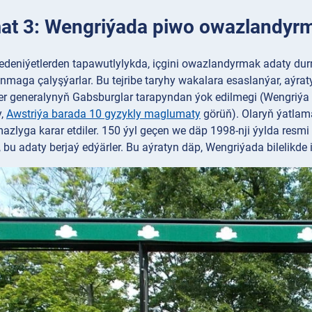
t 3: Wengriýada piwo owazlandyrm
edeniýetlerden tapawutlylykda, içgini owazlandyrmak adaty durm
maga çalyşýarlar. Bu tejribe taryhy wakalara esaslanýar, aýrat
r generalynyň Gabsburglar tarapyndan ýok edilmegi (Wengriýa
y,
Awstriýa barada 10 gyzykly maglumaty
görüň). Olaryň ýatlam
azlyga karar etdiler. 150 ýyl geçen we däp 1998-nji ýylda resmi
bu adaty berjaý edýärler. Bu aýratyn däp, Wengriýada bilelikde