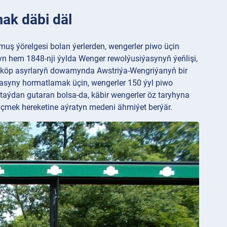
ak däbi däl
uş ýörelgesi bolan ýerlerden, wengerler piwo üçin
yn hem 1848-nji ýylda Wenger rewolýusiýasynyň ýeňlişi,
 köp asyrlaryň dowamynda Awstriýa-Wengriýanyň bir
asyny hormatlamak üçin, wengerler 150 ýyl piwo
 taýdan gutaran bolsa-da, käbir wengerler öz taryhyna
 içmek hereketine aýratyn medeni ähmiýet berýär.