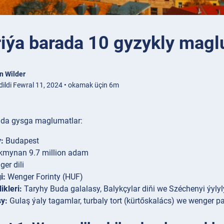
iýa barada 10 gyzykly mag
n Wilder
dildi Fewral 11, 2024 • okamak üçin 6m
ada gysga maglumatlar:
:
Budapest
mynan 9.7 million adam
er dili
i:
Wenger Forinty (HUF)
ikleri:
Taryhy Buda galalasy, Balykçylar diňi we Széchenyi ýyl
y:
Gulaş ýaly tagamlar, turbaly tort (kürtőskalács) we wenger pa