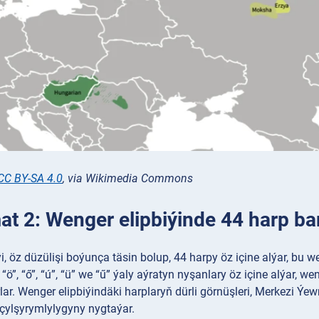
CC BY-SA 4.0
, via Wikimedia Commons
t 2: Wenger elipbiýinde 44 harp ba
, öz düzülişi boýunça täsin bolup, 44 harpy öz içine alýar, bu wen
“ó”, “ö”, “ő”, “ú”, “ü” we “ű” ýaly aýratyn nyşanlary öz içine alýar
ar. Wenger elipbiýindäki harplaryň dürli görnüşleri, Merkezi Ýe
çylşyrymlylygyny nygtaýar.