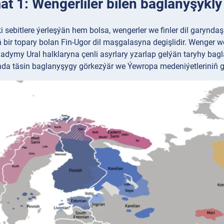
 1: Wengerliler bilen baglanyşykly 
ki sebitlere ýerleşýän hem bolsa, wengerler we finler dil garyndaş
ir topary bolan Fin-Ugor dil maşgalasyna degişlidir. Wenger we 
gadymy Ural halklaryna çenli asyrlary yzarlap gelýän taryhy bagl
nda täsin baglanyşygy görkezýär we Ýewropa medeniýetleriniň giňi