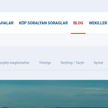
AHALAR
KÖP SORALÝAN SORAGLAR
BLOG
WEKILLER
yzykly maglumatlar
Ýörelge
Reýting / Taryh
Synlar