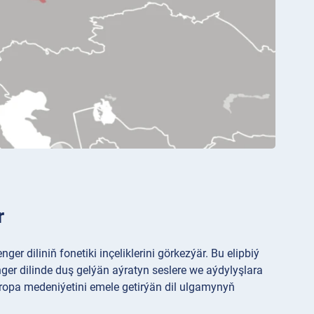
r
ger diliniň fonetiki inçeliklerini görkezýär. Bu elipbiý
, wenger dilinde duş gelýän aýratyn seslere we aýdylyşlara
wropa medeniýetini emele getirýän dil ulgamynyň