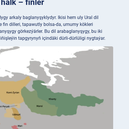
halk – finler
lygy arkaly baglanyşyklydyr. Ikisi hem uly Ural dil
fin dilleri, tapawutly bolsa-da, umumy kökleri
anyşygy görkezýärler. Bu dil arabaglanyşygy, bu iki
şleýin tapgyrynyň içindäki dürli-dürlüligi nygtaýar.