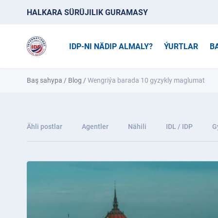
HALKARA SÜRÜJILIK GURAMASY
IDP-NI NÄDIP ALMALY?
ÝURTLAR
B
Baş sahypa
/
Blog
/
Wengriýa barada 10 gyzykly maglumat
Ähli postlar
Agentler
Nähili
IDL / IDP
G