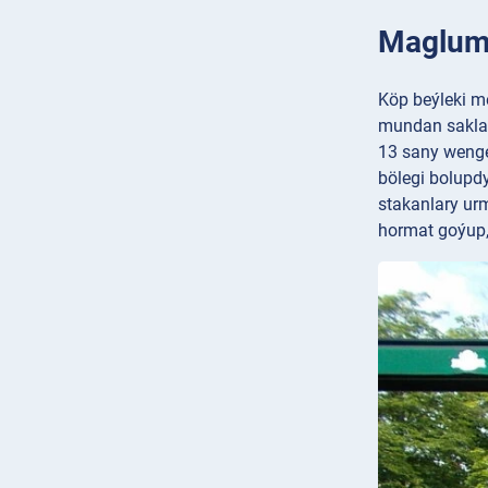
Magluma
Köp beýleki m
mundan saklan
13 sany wenge
bölegi bolupd
stakanlary urm
hormat goýup, 