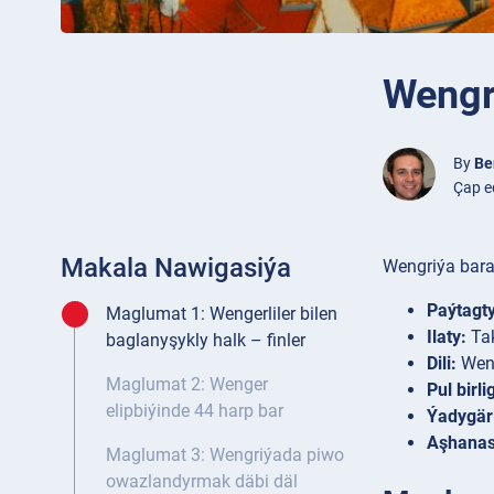
Wengr
By
Be
Çap e
Makala Nawigasiýa
Wengriýa bar
Paýtagty
Maglumat 1: Wengerliler bilen
Ilaty:
Tak
baglanyşykly halk – finler
Dili:
Weng
Maglumat 2: Wenger
Pul birlig
elipbiýinde 44 harp bar
Ýadygärl
Aşhanas
Maglumat 3: Wengriýada piwo
owazlandyrmak däbi däl