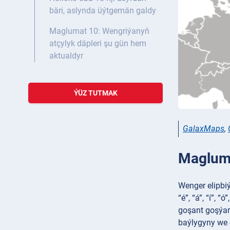
bäri, aslynda üýtgemän galdy
Maglumat 10: Wengriýanyň
atçylyk däpleri şu gün hem
aktualdyr
ÝÜZ TUTMAK
GalaxMaps
,
Magluma
Wenger elipbiýi
“é”, “á”, “í”, 
goşant goşýarl
baýlygyny we 