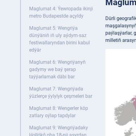
Maglumat
Maglumat 4: Ýewropada ikinji
metro Budapestde açyldy
Dürli geografi
maşgalasynyň b
Maglumat 5: Wengriýa
paýlaşýarlar, 
dünýäniň iň uly aýdym-saz
milletiň arasy
festiwallaryndan birini kabul
edýär
Maglumat 6: Wengriýanyň
gadymy we baý şerap
taýýarlamak däbi bar
Maglumat 7: Wengriýada
ýüzlerçe ýylylyk çeşmeleri bar
Maglumat 8: Wengerler köp
zatlary oýlap tapdylar
Maglumat 9: Wengriýadaky
Hollókő oba 18-nji asyrdan