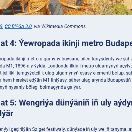
19
,
CC BY-SA 3.0
, via Wikimedia Commons
t 4: Ýewropada ikinji metro Budap
opada ikinji metro ulgamyny buýsanç bilen tanyşdyrdy we şähe
-da M1, 1896-njy ýylda, Londonda ilkinji metro ulgamynyň açylyş
tijelilikli jemgyýetçilik ulag ulgamynyň esasy elementi bolup
a hem hereket edýän M1 liniýasy, şäher ulaglarynda Budapesti
ynyň nyşanly bölegi bolmagynda galýar.
t 5: Wengriýa dünýäniň iň uly aýdym
dýär
 ýyl geçirilýän Sziget festiwaly, dünýäde iň uly we iň tanymal a