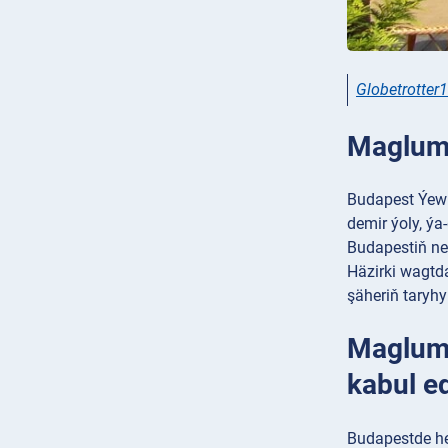
Globetrotter
Magluma
Budapest Ýewr
demir ýoly, ýa
Budapestiň ne
Häzirki wagtd
şäheriň taryh
Magluma
kabul e
Budapestde her