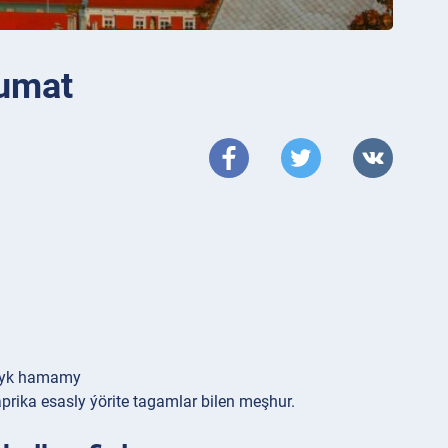
lumat
ylyk hamamy
prika esasly ýörite tagamlar bilen meşhur.