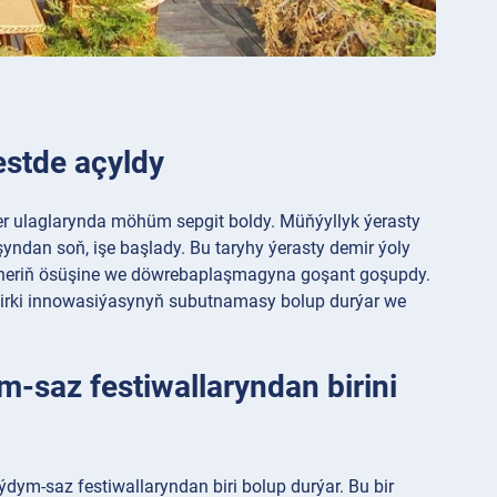
estde açyldy
r ulaglarynda möhüm sepgit boldy. Müňýyllyk ýerasty
yndan soň, işe başlady. Bu taryhy ýerasty demir ýoly
, şäheriň ösüşine we döwrebaplaşmagyna goşant goşupdy.
ň irki innowasiýasynyň subutnamasy bolup durýar we
-saz festiwallaryndan birini
ýdym-saz festiwallaryndan biri bolup durýar. Bu bir