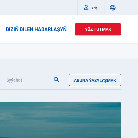
Giriş
BIZIŇ BILEN HABARLAŞYŇ
ÝÜZ TUTMAK
Syýahat
ABUNA ÝAZYLYŞMAK