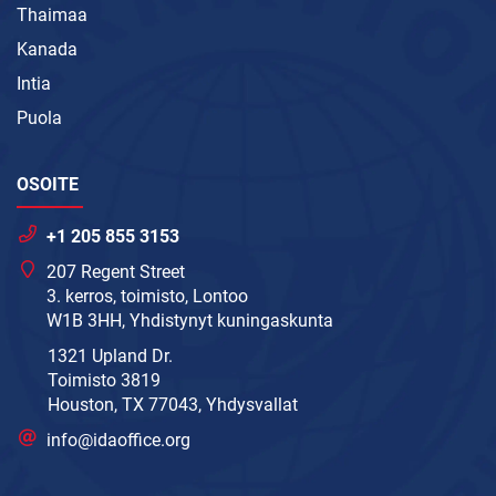
Thaimaa
Kanada
Intia
Puola
OSOITE
+1 205 855 3153
207 Regent Street
3. kerros, toimisto, Lontoo
W1B 3HH, Yhdistynyt kuningaskunta
1321 Upland Dr.
Toimisto 3819
Houston, TX 77043, Yhdysvallat
info@idaoffice.org