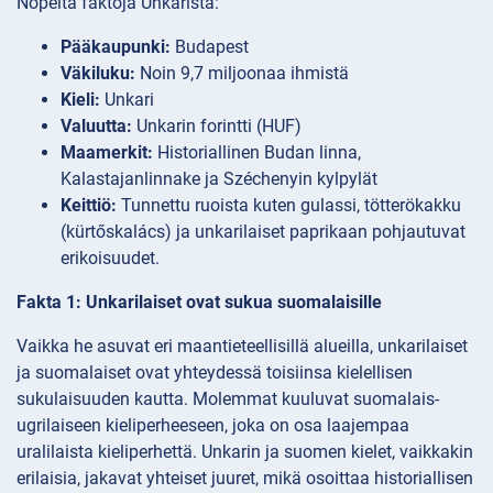
Nopeita faktoja Unkarista:
Pääkaupunki:
Budapest
Väkiluku:
Noin 9,7 miljoonaa ihmistä
Kieli:
Unkari
Valuutta:
Unkarin forintti (HUF)
Maamerkit:
Historiallinen Budan linna,
Kalastajanlinnake ja Széchenyin kylpylät
Keittiö:
Tunnettu ruoista kuten gulassi, tötterökakku
(kürtőskalács) ja unkarilaiset paprikaan pohjautuvat
erikoisuudet.
Fakta 1: Unkarilaiset ovat sukua suomalaisille
Vaikka he asuvat eri maantieteellisillä alueilla, unkarilaiset
ja suomalaiset ovat yhteydessä toisiinsa kielellisen
sukulaisuuden kautta. Molemmat kuuluvat suomalais-
ugrilaiseen kieliperheeseen, joka on osa laajempaa
uralilaista kieliperhettä. Unkarin ja suomen kielet, vaikkakin
erilaisia, jakavat yhteiset juuret, mikä osoittaa historiallisen