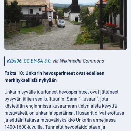
Kfbs06
,
CC BY-SA 3.0
, via Wikimedia Commons
Fakta 10: Unkarin hevosperinteet ovat edelleen
merkityksellisiä nykyään
Unkarin syvälle juurtuneet hevosperinteet ovat jättäneet
pysyvän jäljen sen kulttuuriin. Sana “Husaari”, jota
käytetään englannissa kuvaamaan tietynlaista kevyttä
ratsuväkeä, on unkarilaisperäinen. Husaarit olivat erottuva
ja erittäin taitava ratsuväkiyksikkö Unkarin armeijassa
1400-1600-luvuilla. Tunnetut hevostaidoistaan ja