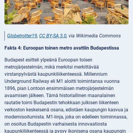
Globetrotter19
,
CC BY-SA 3.0
, via Wikimedia Commons
Fakta 4: Euroopan toinen metro avattiin Budapestissa
Budapest esitteli ylpeänä Euroopan toisen
metrojärjestelmän, mikä merkitsi merkittävää
virstanpylvästä kaupunkiliikenteessä. Millennium
Underground Railway eli M1 aloitti toimintansa vuonna
1896, pian Lontoon ensimmäisen metrojärjestelmän
avaamisen jälkeen. Tämä historiallinen maanalainen
rautatie toimi Budapestin tehokkaan julkisen liikenteen
verkoston keskeisenä osana, edistäen kaupungin kasvua ja
modernisoitumista. M1-linja, joka on edelleen toiminnassa,
on osoitus Budapestin varhaisesta innovaatiosta
kaupunkiliikenteessä ja pysyy ikonisena osana kaupungin