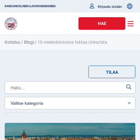
Kirjaudu sisään
KANSAINVÄLINEN AJOVIRANOMAINEN
HAE
Kotisivu
/
Blogi
/
10 mielenkiintoista faktaa Unkarista
TILAA