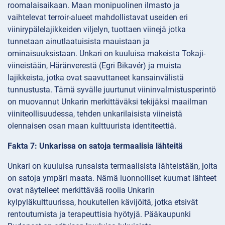
roomalaisaikaan. Maan monipuolinen ilmasto ja
vaihtelevat terroir-alueet mahdollistavat useiden eri
viinirypälelajikkeiden viljelyn, tuottaen viinejä jotka
tunnetaan ainutlaatuisista mauistaan ja
ominaisuuksistaan. Unkari on kuuluisa makeista Tokaji-
viineistään, Häränverestä (Egri Bikavér) ja muista
lajikkeista, jotka ovat saavuttaneet kansainvälistä
tunnustusta. Tämä syvälle juurtunut viininvalmistusperintö
on muovannut Unkarin merkittäväksi tekijäksi maailman
viiniteollisuudessa, tehden unkarilaisista viineistä
olennaisen osan maan kulttuurista identiteettiä.
Fakta 7: Unkarissa on satoja termaalisia lähteitä
Unkari on kuuluisa runsaista termaalisista lähteistään, joita
on satoja ympäri maata. Nämä luonnolliset kuumat lähteet
ovat näytelleet merkittävää roolia Unkarin
kylpyläkulttuurissa, houkutellen kävijöitä, jotka etsivät
rentoutumista ja terapeuttisia hyötyjä. Pääkaupunki