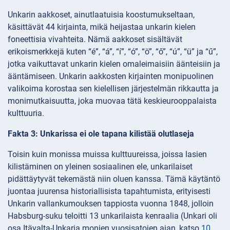
Unkarin aakkoset, ainutlaatuisia koostumukseltaan,
käsittävät 44 kirjainta, mikä heijastaa unkarin kielen
foneettisia vivahteita. Nämä aakkoset sisältävät
erikoismerkkejä kuten “é”, “á”, “í”, “ó”, “ö”, “ő”, “ú”, “ü” ja “ű”,
jotka vaikuttavat unkarin kielen omaleimaisiin äänteisiin ja
ääntämiseen. Unkarin aakkosten kirjainten monipuolinen
valikoima korostaa sen kielellisen järjestelmän rikkautta ja
monimutkaisuutta, joka muovaa tätä keskieurooppalaista
kulttuuria.
Fakta 3: Unkarissa ei ole tapana kilistää olutlaseja
Toisin kuin monissa muissa kulttuureissa, joissa lasien
kilistäminen on yleinen sosiaalinen ele, unkarilaiset
pidättäytyvät tekemästä niin oluen kanssa. Tämä käytäntö
juontaa juurensa historiallisista tapahtumista, erityisesti
Unkarin vallankumouksen tappiosta vuonna 1848, jolloin
Habsburg-suku teloitti 13 unkarilaista kenraalia (Unkari oli
osa Itävalta-Unkaria monien vuosisatojen ajan, katso
10