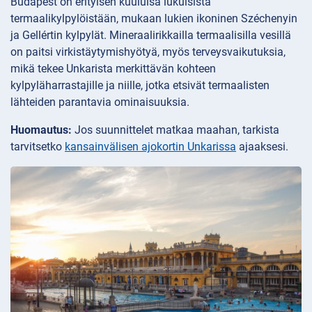
Budapest on erityisen kuuluisa lukuisista
termaalikylpylöistään, mukaan lukien ikoninen Széchenyin
ja Gellértin kylpylät. Mineraalirikkailla termaalisilla vesillä
on paitsi virkistäytymishyötyä, myös terveysvaikutuksia,
mikä tekee Unkarista merkittävän kohteen
kylpyläharrastajille ja niille, jotka etsivät termaalisten
lähteiden parantavia ominaisuuksia.
Huomautus:
Jos suunnittelet matkaa maahan, tarkista
tarvitsetko
kansainvälisen ajokortin Unkarissa
ajaaksesi.