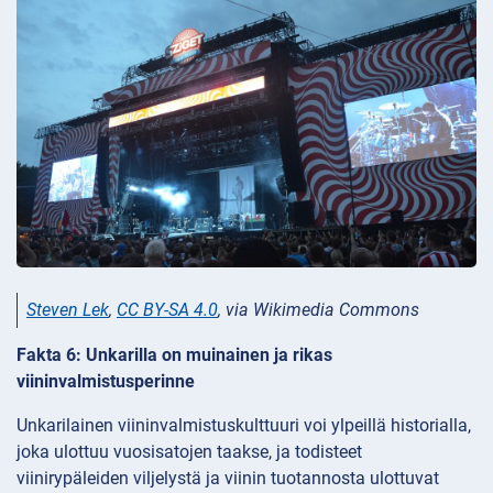
Steven Lek
,
CC BY-SA 4.0
, via Wikimedia Commons
Fakta 6: Unkarilla on muinainen ja rikas
viininvalmistusperinne
Unkarilainen viininvalmistuskulttuuri voi ylpeillä historialla,
joka ulottuu vuosisatojen taakse, ja todisteet
viinirypäleiden viljelystä ja viinin tuotannosta ulottuvat