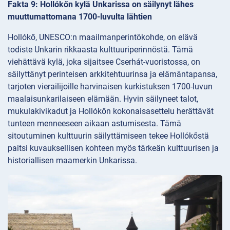
Fakta 9: Hollókőn kylä Unkarissa on säilynyt lähes
muuttumattomana 1700-luvulta lähtien
Hollókő, UNESCO:n maailmanperintökohde, on elävä
todiste Unkarin rikkaasta kulttuuriperinnöstä. Tämä
viehättävä kylä, joka sijaitsee Cserhát-vuoristossa, on
säilyttänyt perinteisen arkkitehtuurinsa ja elämäntapansa,
tarjoten vierailijoille harvinaisen kurkistuksen 1700-luvun
maalaisunkarilaiseen elämään. Hyvin säilyneet talot,
mukulakivikadut ja Hollókőn kokonaisasettelu herättävät
tunteen menneeseen aikaan astumisesta. Tämä
sitoutuminen kulttuurin säilyttämiseen tekee Hollókőstä
paitsi kuvauksellisen kohteen myös tärkeän kulttuurisen ja
historiallisen maamerkin Unkarissa.