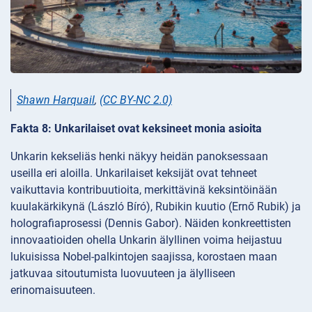
Shawn Harquail
,
(CC BY-NC 2.0)
Fakta 8: Unkarilaiset ovat keksineet monia asioita
Unkarin kekseliäs henki näkyy heidän panoksessaan
useilla eri aloilla. Unkarilaiset keksijät ovat tehneet
vaikuttavia kontribuutioita, merkittävinä keksintöinään
kuulakärkikynä (László Bíró), Rubikin kuutio (Ernő Rubik) ja
holografiaprosessi (Dennis Gabor). Näiden konkreettisten
innovaatioiden ohella Unkarin älyllinen voima heijastuu
lukuisissa Nobel-palkintojen saajissa, korostaen maan
jatkuvaa sitoutumista luovuuteen ja älylliseen
erinomaisuuteen.