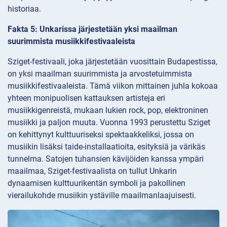
historiaa.
Fakta 5: Unkarissa järjestetään yksi maailman
suurimmista musiikkifestivaaleista
Sziget-festivaali, joka järjestetään vuosittain Budapestissa,
on yksi maailman suurimmista ja arvostetuimmista
musiikkifestivaaleista. Tämä viikon mittainen juhla kokoaa
yhteen monipuolisen kattauksen artisteja eri
musiikkigenreistä, mukaan lukien rock, pop, elektroninen
musiikki ja paljon muuta. Vuonna 1993 perustettu Sziget
on kehittynyt kulttuuriseksi spektaakkeliksi, jossa on
musiikin lisäksi taide-installaatioita, esityksiä ja värikäs
tunnelma. Satojen tuhansien kävijöiden kanssa ympäri
maailmaa, Sziget-festivaalista on tullut Unkarin
dynaamisen kulttuurikentän symboli ja pakollinen
vierailukohde musiikin ystäville maailmanlaajuisesti.