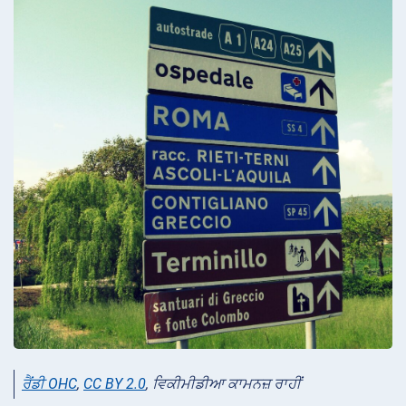
ਰੈਂਡੀ OHC
,
CC BY 2.0
, ਵਿਕੀਮੀਡੀਆ ਕਾਮਨਜ਼ ਰਾਹੀਂ