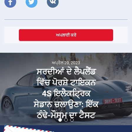
ਅਪਲਾਈ ਕਰੋ
ਅਪ੍ਰੈਲ 20, 2023
ਸਰਦੀਆਂ ਦੇ ਲੈਪਲੈਂਡ
ਵਿੱਚ ਪੋਰਸ਼ੇ ਟਾਇਕਨ
4S ਇਲੈਕਟ੍ਰਿਕ
ਸੇਡਾਨ ਚਲਾਉਣਾ: ਇੱਕ
ਠੰਢੇ-ਮੌਸਮ ਦਾ ਟੈਸਟ