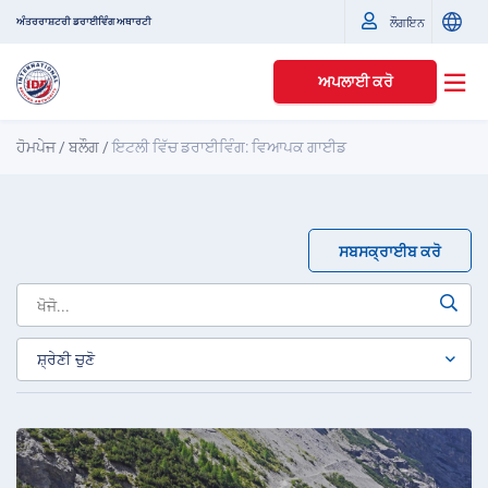
ਅੰਤਰਰਾਸ਼ਟਰੀ ਡਰਾਈਵਿੰਗ ਅਥਾਰਟੀ
ਲੌਗਇਨ
ਅਪਲਾਈ ਕਰੋ
ਹੋਮਪੇਜ
/
ਬਲੌਗ
/
ਇਟਲੀ ਵਿੱਚ ਡਰਾਈਵਿੰਗ: ਵਿਆਪਕ ਗਾਈਡ
ਸਬਸਕ੍ਰਾਈਬ ਕਰੋ