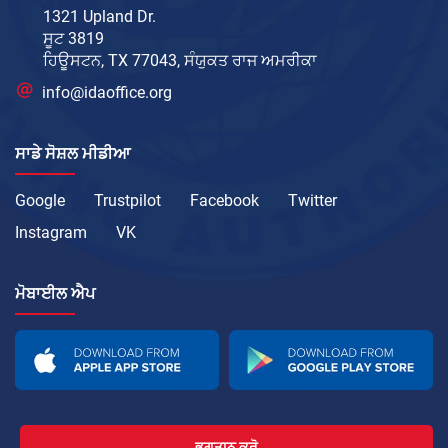
1321 Upland Dr.
ਸੂਟ 3819
ਹਿਊਸਟਨ, TX 77043, ਸੰਯੁਕਤ ਰਾਜ ਅਮਰੀਕਾ
info@idaoffice.org
ਸਾਡੇ ਸੋਸ਼ਲ ਮੀਡੀਆ
Google
Trustpilot
Facebook
Twitter
Instagram
VK
ਮੋਬਾਈਲ ਐਪ
ਭੁਗਤਾਨ ਕਰੋ