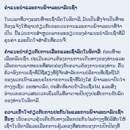
ຄໍາແນະນໍາແລະການພິຈາລະນາລົດເຊົ່າ
ໃນເວລາທີ່ວາງແຜນທີ່ຈະເຊົ່າລົດໃນອິຕາລີ, ມັນເປັນສິ່ງຈໍາເປັນທີ່ຈະ
ຕ້ອງແຈ້ງໃຫ້ຊາບກ່ຽວກັບຂະບວນການແລະການພິຈາລະນາທີ່ຈໍາ
ເປັນ. ນີ້ແມ່ນການສຳຫຼວດລາຍລະອຽດຂອງຄຳແນະນຳລົດເຊົ່າທີ່ມີ
ຄຸນຄ່າ ແລະປັດໃຈສຳຄັນທີ່ຄວນຈື່:
ຄໍາແນະນໍາກ່ຽວກັບການເລືອກແລະເຊົ່າລົດໃນອິຕາລີ:
ກ່ອນທີ່ຈະ
ເລືອກລົດເຊົ່າ, ປະເມີນຄວາມຕ້ອງການການເດີນທາງຂອງທ່ານແລະ
ເລືອກຍານພາຫະນະທີ່ສອດຄ່ອງກັບຄວາມຕ້ອງການຂອງທ່ານ. ຄົ້ນ
ຄ້ວາອົງການເຊົ່າທີ່ມີຊື່ສຽງທີ່ຮູ້ຈັກສໍາລັບການບໍລິການທີ່ເຊື່ອຖືໄດ້
ຂອງພວກເຂົາແລະນະໂຍບາຍການເຊົ່າທີ່ໂປ່ງໃສ. ພິຈາລະນາປັດໄຈ
ຕ່າງໆເຊັ່ນ: ຂະໜາດລົດ, ປະສິດທິພາບນໍ້າມັນເຊື້ອໄຟ, ແລະສິ່ງ
ອໍານວຍຄວາມສະດວກເພີ່ມເຕີມທີ່ອາດຈະປັບປຸງປະສົບການຂັບລົດ
ຂອງທ່ານໃນອິຕາລີ.
ຄວາມເຂົ້າໃຈກ່ຽວກັບການປະກັນໄພແລະການພິຈາລະນາລົດເຊົ່າ
ອື່ນໆ:
ເຮັດຄວາມຄຸ້ນເຄີຍກັບທາງເລືອກປະກັນໄພຕ່າງໆທີ່ບໍລິສັດໃຫ້
ເຊົ່າໃນອິຕາລີແລະເລືອກການຄຸ້ມຄອງທີ່ສະຫນອງການປົກປ້ອງທີ່