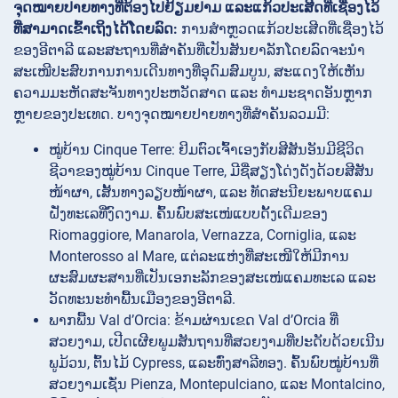
ຈຸດໝາຍປາຍທາງທີ່ຕ້ອງໄປຢ້ຽມຢາມ ແລະແກ້ວປະເສີດທີ່ເຊື່ອງໄວ້
ທີ່ສາມາດເຂົ້າເຖິງໄດ້ໂດຍລົດ:
ການສຳຫຼວດແກ້ວປະເສີດທີ່ເຊື່ອງໄວ້
ຂອງອີຕາລີ ແລະສະຖານທີ່ສຳຄັນທີ່ເປັນສັນຍາລັກໂດຍລົດຈະນຳ
ສະເໜີປະສົບການການເດີນທາງທີ່ອຸດົມສົມບູນ, ສະແດງໃຫ້ເຫັນ
ຄວາມມະຫັດສະຈັນທາງປະຫວັດສາດ ແລະ ທຳມະຊາດອັນຫຼາກ
ຫຼາຍຂອງປະເທດ. ບາງຈຸດໝາຍປາຍທາງທີ່ສຳຄັນລວມມີ:
ໝູ່ບ້ານ Cinque Terre: ຢິມຕົວເຈົ້າເອງກັບສີສັນອັນມີຊີວິດ
ຊີວາຂອງໝູ່ບ້ານ Cinque Terre, ມີຊື່ສຽງໂດ່ງດັງດ້ວຍສີສັນ
ໜ້າຜາ, ເສັ້ນທາງລຽບໜ້າຜາ, ແລະ ທັດສະນີຍະພາບແຄມ
ຝັ່ງທະເລທີ່ງົດງາມ. ຄົ້ນພົບສະເໜ່ແບບດັ້ງເດີມຂອງ
Riomaggiore, Manarola, Vernazza, Corniglia, ແລະ
Monterosso al Mare, ແຕ່ລະແຫ່ງທີ່ສະເໜີໃຫ້ມີການ
ຜະສົມຜະສານທີ່ເປັນເອກະລັກຂອງສະເໜ່ແຄມທະເລ ແລະ
ວັດທະນະທຳພື້ນເມືອງຂອງອີຕາລີ.
ພາກພື້ນ Val d’Orcia: ຂ້າມຜ່ານເຂດ Val d’Orcia ທີ່
ສວຍງາມ, ເປີດເຜີຍພູມສັນຖານທີ່ສວຍງາມທີ່ປະດັບດ້ວຍເນີນ
ພູມ້ວນ, ຕົ້ນໄມ້ Cypress, ແລະທົ່ງສາລີທອງ. ຄົ້ນພົບໝູ່ບ້ານທີ່
ສວຍງາມເຊັ່ນ Pienza, Montepulciano, ແລະ Montalcino,