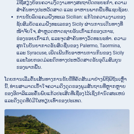
ມີຊື່ສຽງຍ້ອນຄວາມງົດງາມທາງສະຖາປັດຕະຍະກຳ, ຄວາມ
ສຳຄັນທາງປະຫວັດສາດ ແລະ ອາຫານພາກພື້ນທີ່ແຊບຊ້ອຍ.
ການຂັບລົດແຄມຝັ່ງທະເລ Sicilian: ແກ້ໄຂຄວາມງາມຂອງ
ຊັບສົມບັດແຄມຝັ່ງທະເລຂອງ Sicily ຜ່ານການເດີນທາງທີ່
ໜ້າຈັບໃຈ, ສຳຫຼວດຫາດຊາຍອັນເກົ່າແກ່ຂອງເກາະ,
ຮ່ອງຮອຍເກົ່າແກ່, ແລະຈຸດສຳຄັນທາງວັດທະນະທຳ. ຄວາມ
ສຸກໃນບັນຍາກາດອັນສົດຊື່ນຂອງ Palermo, Taormina,
ແລະ Syracuse, ເພີດເພີນກັບອາຫານການກິນຂອງ Sicily
ແລະໂອບກອດມໍລະດົກທາງປະຫວັດສາດອັນອຸດົມສົມບູນ
ຂອງພາກພື້ນ.
ໂດຍການເລີ່ມຕົ້ນເສັ້ນທາງການຂັບຂີ່ທີ່ຄັດສັນມາຢ່າງພິຖີພິຖັນເຫຼົ່າ
ນີ້, ທ່ານສາມາດເຂົ້າໃຈຄວາມດຶງດູດຂອງພູມສັນຖານທີ່ຫຼາກຫຼາຍ
ຂອງອີຕາລີແລະຄົ້ນພົບແກ້ວປະເສີດທີ່ເຊື່ອງໄວ້ເຊິ່ງກໍານົດສະເຫນ່
ແລະດຶງດູດທີ່ບໍ່ມີໃຜທຽບເທົ່າຂອງປະເທດ.