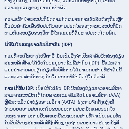
ຢ່າງຮຸນແຮງ, ໂຈະໃບອະນຸຍາດ, ແລະແມ້ກະທັ້ງຈໍາຄຸກ, ຂຶ້ນກັບ
ຄວາມຮຸນແຮງຂອງການກະທໍາຜິດ.
ຄວາມເຂົ້າໃຈແລະປະຕິບັດຕາມກົດຫມາຍການຂັບລົດທ້ອງຖິ່ນເຫຼົ່າ
ນີ້ແມ່ນສໍາຄັນເພື່ອຮັບປະກັນຄວາມປອດໄພຂອງທ່ານແລະປະຕິບັດ
ຕາມກົດລະບຽບຂອງອິຕາລີໃນຂະນະທີ່ຄົ້ນຫາປະເທດໂດຍລົດ.
ໄດ້ຮັບໃບອະນຸຍາດຂັບຂີ່ສາກົນ (IDP)
ກ່ອນທີ່ຈະເດີນທາງໄປອີຕາລີ, ມັນເປັນສິ່ງຈໍາເປັນສໍາລັບນັກທ່ອງທ່ຽວ
ສະຫະລັດທີ່ຈະໄດ້ຮັບໃບອະນຸຍາດຂັບຂີ່ສາກົນ (
IDP). ນີ້ແມ່ນຄໍາ
ແນະນໍາລາຍລະອຽດກ່ຽວກັບວິທີການໄດ້ມາເອກະສານທີ່ສໍາຄັນນີ້
ແລະຄວາມສໍາຄັນຂອງມັນໃນຂະນະທີ່ຂັບລົດຢູ່ໃນອິຕາລີ:
ການໄດ້ຮັບ IDP:
ເພື່ອໃຫ້ໄດ້ຮັບ IDP, ນັກທ່ອງທ່ຽວຊາວອາເມລິກາ
ສາມາດສະຫມັກໄດ້ໂດຍຜ່ານສະມາຄົມລົດຍົນອາເມລິກາ (AAA)
ຫຼືພັນທະມິດນໍາທ່ຽວອາເມລິກາ (AATA). ອົງການຈັດຕັ້ງເຫຼົ່ານີ້
ອໍານວຍຄວາມສະດວກໃນຂະບວນການສະຫມັກແລະອອກໃບ
ອະນຸຍາດຕາມການຍື່ນສະເຫນີຂອງເອກະສານທີ່ຈໍາເປັນ, ລວມທັງ
ໃບຂັບຂີ່ຂອງສະຫະລັດທີ່ຖືກຕ້ອງ, ຮູບຖ່າຍຂະຫນາດສອງຫນັງສື