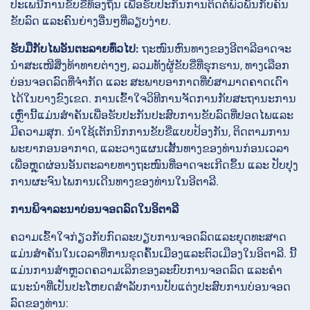
ປະເພນີການຂັບຂີ່ທ້ອງຖິ່ນ ເພື່ອຮັບປະກັນການຕິດຕໍ່ພົວພັນກັບຄົນ
ຂັບລົດ ແລະຄົນຍ່າງອື່ນໆທີ່ລຽບງ່າຍ.
ຮັບມືກັບໄພອັນຕະລາຍທົ່ວໄປ:
ຖະໜົນຫົນທາງຂອງອີຕາລີອາດຈະ
ນຳສະເໜີສິ່ງທ້າທາຍຕ່າງໆ, ລວມທັງຜູ້ຂັບຂີ່ທີ່ຮຸກຮານ, ທາງເລືອກ
ບ່ອນຈອດລົດທີ່ຈຳກັດ ແລະ ສະພາບອາກາດທີ່ບໍ່ສາມາດຄາດເດົາ
ໄດ້ໃນບາງຂົງເຂດ. ການເຂົ້າໃຈວິທີການຈັດການກັບສະຖານະການ
ເຫຼົ່ານີ້ແມ່ນສໍາຄັນເພື່ອຮັບປະກັນປະສົບການຂັບລົດທີ່ປອດໄພແລະ
ມີຄວາມສຸກ. ນຳໃຊ້ເຕັກນິກການຂັບຂີ່ແບບປ້ອງກັນ, ຕິດຕາມການ
ພະຍາກອນອາກາດ, ແລະວາງແຜນເສັ້ນທາງຂອງທ່ານກ່ອນເວລາ
ເພື່ອຫຼຸດຜ່ອນອັນຕະລາຍທາງຖະໜົນທີ່ອາດຈະເກີດຂຶ້ນ ແລະ ປັບປຸງ
ການຜະຈົນໄພການເດີນທາງຂອງທ່ານໃນອີຕາລີ.
ການພິຈາລະນາບ່ອນຈອດລົດໃນອິຕາລີ
ຄວາມເຂົ້າໃຈກ່ຽວກັບກົດລະບຽບການຈອດລົດແລະຍຸດທະສາດ
ແມ່ນສໍາຄັນໃນເວລາທີ່ການຂຸດຄົ້ນເມືອງແລະຕົວເມືອງໃນອິຕາລີ. ນີ້
ແມ່ນການສຳຫຼວດຄວາມເລິກຂອງລະບົບການຈອດລົດ ແລະຄຳ
ແນະນຳທີ່ເປັນປະໂຫຍດສຳລັບການປັບແຕ່ງປະສົບການບ່ອນຈອດ
ລົດຂອງທ່ານ: