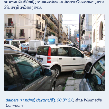
ບ່ອນຈອດລົດທີ່ບໍ່ຫຍຸ້ງຍາກແລະສະດວກສະບາຍໃນລະຫວ່າງການ
ເດີນທາງອິຕາລີຂອງທ່ານ.
dalbera ຈາກປາຣີ, ປະເທດຝຣັ່ງ
,
CC BY 2.0
, ຜ່ານ Wikimedia
Commons