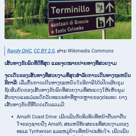
Randy OHC
,
CC BY 2.0
, ຜ່ານ Wikimedia Commons
ເສັ້ນທາງຂັບລົດທີ່ດີທີ່ສຸດ ແລະຈຸດໝາຍປາຍທາງທີ່ສວຍງາມ
ຈຸດເດັ່ນຂອງເສັ້ນທາງທີ່ສວຍງາມທີ່ສຸດສໍາລັບການເດີນທາງຖະຫນົນ
ອີຕາລີ:
ເລີ່ມຕົ້ນການເດີນທາງຖະຫນົນໃນອີຕາລີໄດ້ເປີດເຜີຍຂຸມ
ຊັບສົມບັດຂອງເສັ້ນທາງຂັບລົດທີ່ສວຍງາມທີ່ສະແດງໃຫ້ເຫັນພູມ
ສັນຖານແລະມໍລະດົກວັດທະນະທໍາທີ່ຫຼາກຫຼາຍຂອງປະເທດ. ບາງ
ເສັ້ນທາງຂັບຂີ່ທີ່ໂດດເດັ່ນລວມມີ:
Amalfi Coast Drive: ເພີດເພີນກັບທິວທັດທີ່ຫນ້າຕື່ນຕາຕື່ນ
ໃຈຂອງຊາຍຝັ່ງ Amalfi, ສະເຫນີທັດສະນະທີ່ສວຍງາມຂອງ
ທະເລ Tyrrhenian ແລະຫມູ່ບ້ານທີ່ຫນ້າປະທັບໃຈ. ເພີດເພີນ