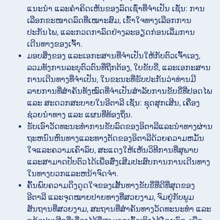
ແນະນໍາ ແລະຄໍາຄິດເຫັນຂອງລົດເຊົ່າທີ່ຈຳເປັນ ເຊັ່ນ: ການ
ເລືອກຂະໜາດລົດທີ່ເໝາະສົມ, ເຂົ້າໃຈທາງເລືອກການ
ປະກັນໄພ, ແລະກວດກາລົດຢ່າງລະອຽດກ່ອນເລີ່ມການ
ເດີນທາງຂອງເຈົ້າ.
ມອບສິ່ງຂອງ ແລະເອກະສານທີ່ຈຳເປັນໃຫ້ກັບຕົວເຈົ້າເອງ,
ລວມທັງການລະບຸຕົວຕົນທີ່ຖືກຕ້ອງ, ໃບຂັບຂີ່, ແລະເອກະສານ
ການເດີນທາງທີ່ຈຳເປັນ, ໃນຂະນະທີ່ຮັບປະກັນວ່າທ່ານມີ
ລາຍການທີ່ສຳຄັນທັງໝົດທີ່ຈຳເປັນສຳລັບການຂັບຂີ່ທີ່ປອດໄພ
ແລະ ສະດວກສະບາຍໃນອີຕາລີ ເຊັ່ນ: ຊຸດສຸກເສີນ, ເຄື່ອງ
ຊ່ວຍນຳທາງ ແລະ ແຜນທີ່ທ້ອງຖິ່ນ.
ຮັບເອົາວັດທະນະທໍາການຂັບລົດຂອງອິຕາລີແລະນໍາທາງຜ່ານ
ຖະຫນົນຫົນທາງແລະທາງຕັດຂອງອິຕາລີດ້ວຍຄວາມຫມັ້ນ
ໃຈແລະຄວາມເຄົາລົບ, ສະແດງໃຫ້ເຫັນວິທີການທີ່ສຸພາບ
ແລະສາມາດປັບຕົວໄດ້ເພື່ອສົ່ງເສີມປະສົບການການເດີນທາງ
ໃນທາງບວກແລະຫນ້າຈົດຈໍາ.
ຄົ້ນພົບຄວາມດຶງດູດໃຈຂອງເສັ້ນທາງຂັບຂີ່ທີ່ດີທີ່ສຸດຂອງ
ອີຕາລີ ແລະຈຸດໝາຍປາຍທາງທີ່ສວຍງາມ, ຈົມຢູ່ກັບພູມ
ສັນຖານທີ່ສວຍງາມ, ສະຖານທີ່ສຳຄັນທາງວັດທະນະທຳ ແລະ