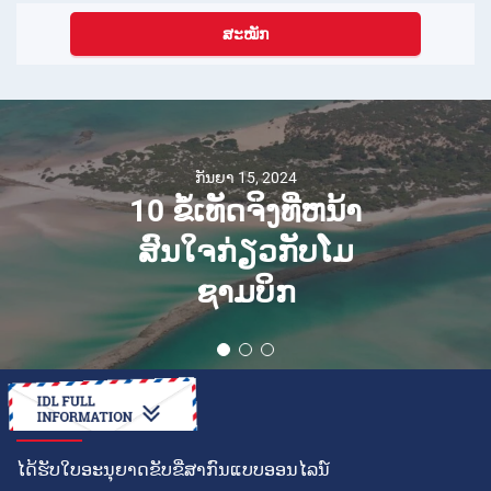
ສະໝັກ
ກັນຍາ 15, 2024
10 ຂໍ້ເທັດຈິງທີ່ຫນ້າ
ສົນໃຈກ່ຽວກັບໂມ
ຊາມບິກ
ວິທີໃນການ
ໄດ້ຮັບໃບອະນຸຍາດຂັບຂີ່ສາກົນແບບອອນໄລນ໌