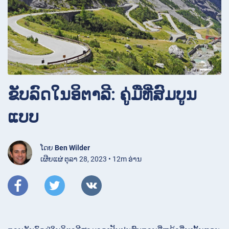
ຂັບລົດໃນອິຕາລີ: ຄູ່ມືທີ່ສົມບູນ
ແບບ
ໂດຍ
Ben Wilder
ເຜີຍແຜ່ ຕຸລາ 28, 2023 • 12m ອ່ານ