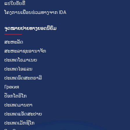
ແປໃບຂັບຂີ່
ໂຄງການເພື່ອນຮ່ວມທາງຈາກ IDA
ຈຸດໝາຍປາຍທາງຍອດນິຍົມ
ສະຫະລັດ
ສະຫະລາຊະອານາຈັກ
ປະເທດໂຣມາເນຍ
ປະເທດໄອແລນ
ປະເທດອົດສະຕຣາລີ
Грекия
ປັອກໂຕຣິໂກ
ປະເທດມານຕາ
ປະເທດແອັດສະປາຍ
ປະເທດເມັກຊິໂກ