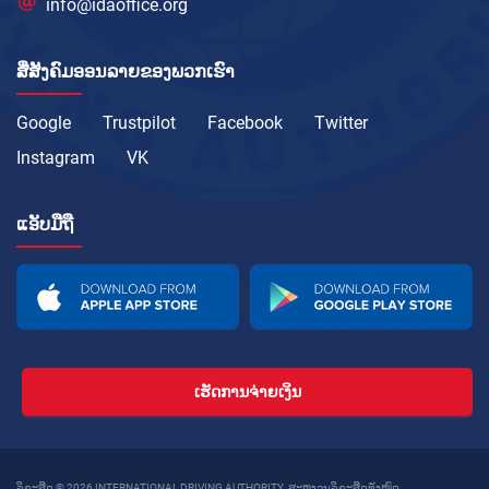
info@idaoffice.org
ສື່ສັງຄົມອອນລາຍຂອງພວກເຮົາ
Google
Trustpilot
Facebook
Twitter
Instagram
VK
ແອັບມືຖື
ເຮັດການຈ່າຍເງິນ
ລິຂະສິດ © 2026 INTERNATIONAL DRIVING AUTHORITY. ສະຫງວນລິຂະສິດທັງໝົດ