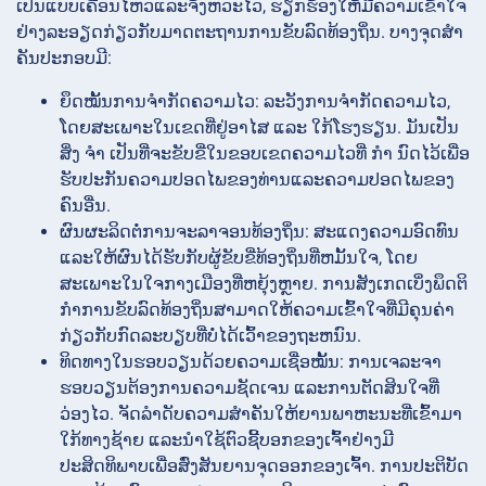
ເປັນແບບເຄື່ອນໄຫວແລະຈັງຫວະໄວ, ຮຽກຮ້ອງໃຫ້ມີຄວາມເຂົ້າໃຈ
ຢ່າງລະອຽດກ່ຽວກັບມາດຕະຖານການຂັບລົດທ້ອງຖິ່ນ. ບາງຈຸດສໍາ
ຄັນປະກອບມີ:
ຍຶດໝັ້ນການຈຳກັດຄວາມໄວ: ລະວັງການຈຳກັດຄວາມໄວ,
ໂດຍສະເພາະໃນເຂດທີ່ຢູ່ອາໄສ ແລະ ໃກ້ໂຮງຮຽນ. ມັນເປັນ
ສິ່ງ ຈຳ ເປັນທີ່ຈະຂັບຂີ່ໃນຂອບເຂດຄວາມໄວທີ່ ກຳ ນົດໄວ້ເພື່ອ
ຮັບປະກັນຄວາມປອດໄພຂອງທ່ານແລະຄວາມປອດໄພຂອງ
ຄົນອື່ນ.
ຜົນຜະລິດຕໍ່ການຈະລາຈອນທ້ອງຖິ່ນ: ສະແດງຄວາມອົດທົນ
ແລະໃຫ້ຜົນໄດ້ຮັບກັບຜູ້ຂັບຂີ່ທ້ອງຖິ່ນທີ່ຫມັ້ນໃຈ, ໂດຍ
ສະເພາະໃນໃຈກາງເມືອງທີ່ຫຍຸ້ງຫຼາຍ. ການສັງເກດເບິ່ງພຶດຕິ
ກໍາການຂັບລົດທ້ອງຖິ່ນສາມາດໃຫ້ຄວາມເຂົ້າໃຈທີ່ມີຄຸນຄ່າ
ກ່ຽວກັບກົດລະບຽບທີ່ບໍ່ໄດ້ເວົ້າຂອງຖະຫນົນ.
ທິດທາງໃນຮອບວຽນດ້ວຍຄວາມເຊື່ອໝັ້ນ: ການເຈລະຈາ
ຮອບວຽນຕ້ອງການຄວາມຊັດເຈນ ແລະການຕັດສິນໃຈທີ່
ວ່ອງໄວ. ຈັດລໍາດັບຄວາມສໍາຄັນໃຫ້ຍານພາຫະນະທີ່ເຂົ້າມາ
ໃກ້ທາງຊ້າຍ ແລະນໍາໃຊ້ຕົວຊີ້ບອກຂອງເຈົ້າຢ່າງມີ
ປະສິດທິພາບເພື່ອສົ່ງສັນຍານຈຸດອອກຂອງເຈົ້າ. ການປະຕິບັດ