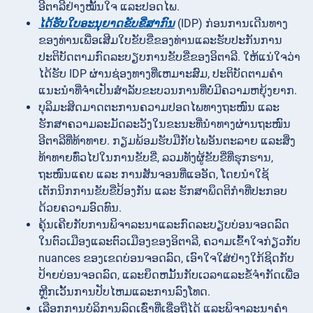
ອີຕາລີຢ່າງໝັ້ນໃຈ ແລະປອດໄພ.
ໄດ້ຮັບໃບອະນຸຍາດຂັບຂີ່ສາກົນ
(IDP) ກ່ອນການເດີນທາງ
ຂອງທ່ານເພື່ອເສີມໃບຂັບຂີ່ຂອງທ່ານແລະຮັບປະກັນການ
ປະຕິບັດຕາມກົດລະບຽບການຂັບຂີ່ຂອງອິຕາລີ. ໃຫ້ແນ່ໃຈວ່າ
ໄດ້ຮັບ IDP ຜ່ານຊ່ອງທາງທີ່ເຫມາະສົມ, ປະຕິບັດຕາມຄໍາ
ແນະນໍາທີ່ຈໍາເປັນສໍາລັບຂະບວນການທີ່ບໍ່ມີຄວາມຫຍຸ້ງຍາກ.
ບຸລິມະສິດມາດຕະການຄວາມປອດໄພທາງຖະໜົນ ແລະ
ຮັກສາຄວາມລະມັດລະວັງໃນຂະນະທີ່ນຳທາງຜ່ານຖະໜົນ
ອີຕາລີທີ່ທ້າທາຍ. ກຽມພ້ອມຮັບມືກັບໄພອັນຕະລາຍ ແລະສິ່ງ
ທ້າທາຍທົ່ວໄປໃນການຂັບຂີ່, ລວມທັງຜູ້ຂັບຂີ່ທີ່ຮຸກຮານ,
ຖະໜົນແຄບ ແລະ ການສັນຈອນທີ່ແອອັດ, ໂດຍນຳໃຊ້
ເຕັກນິກການຂັບຂີ່ປ້ອງກັນ ແລະ ຮັກສາພຶດຕິກຳທີ່ປະກອບ
ດ້ວຍຄວາມອົດທົນ.
ຄຸ້ນເຄີຍກັບການພິຈາລະນາແລະກົດລະບຽບບ່ອນຈອດລົດ
ໃນຕົວເມືອງແລະຕົວເມືອງຂອງອິຕາລີ, ຄວາມເຂົ້າໃຈກ່ຽວກັບ
nuances ຂອງເຂດບ່ອນຈອດລົດ, ເອົາໃຈໃສ່ຢ່າງໃກ້ຊິດກັບ
ປ້າຍບ່ອນຈອດລົດ, ແລະຍຶດຫມັ້ນກັບເວລາແລະຂໍ້ຈໍາກັດເພື່ອ
ຫຼີກເວັ້ນການປັບໄຫມແລະການລົງໂທດ.
ເລືອກການບໍລິການລົດເຊົ່າທີ່ເຊື່ອຖືໄດ້ ແລະພິຈາລະນາຄໍາ