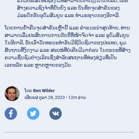
ແກ້ວປະເສີດທີ່ເຊື່ອງໄວ້ທີ່ສາມາດເຂົ້າເຖິງໄດ້ໂດຍລົດ, ເພື່ອ
ສ້າງຄວາມຊົງຈຳທີ່ຍືນຍົງ ແລະ ບັນທຶກຈຸດສຳຄັນຂອງ
ມໍລະດົກອັນອຸດົມສົມບູນ ແລະ ທຳມະຊາດຂອງອີຕາລີ.
ໂດຍການຢ້ຳຄືນຈຸດສຳຄັນເຫຼົ່ານີ້ ແລະ ຄຳແນະນຳສຸດທ້າຍ, ທ່ານ
ສາມາດເລີ່ມປະສົບການການຂັບຂີ່ທີ່ໜ້າຈົດຈຳ ແລະ ອຸດົມສົມບູນ
ໃນອີຕາລີ, ຮັບເອົາວັດທະນະທຳອັນມີຊີວິດຊີວາຂອງປະເທດ, ພູມ
ສັນຖານທີ່ງົດງາມ ແລະ ສະເໜ່ທີ່ບໍ່ເຄີຍມີມາກ່ອນ ໃນຂະນະທີ່ສ້າງ
ຄວາມຊື່ນຊົມຢ່າງເລິກເຊິ່ງສຳລັບສະຖານທີ່ທ່ອງທ່ຽວທີ່ເປັນ
ເອກະລັກ ແລະ ຫຼາກຫຼາຍຂອງມັນ.
ໂດຍ
Ben Wilder
ເຜີຍແຜ່ ຕຸລາ 28, 2023 • 12m ອ່ານ