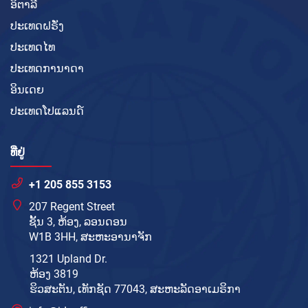
ອິຕາລີ
ປະເທດຝຣັ່ງ
ປະເທດໄທ
ປະເທດການາດາ
ອິນເດຍ
ປະເທດໂປແລນດ໌
ທີ່ຢູ່
+1 205 855 3153
207 Regent Street
ຊັ້ນ 3, ຫ້ອງ, ລອນດອນ
W1B 3HH, ສະຫະອານາຈັກ
1321 Upland Dr.
ຫ້ອງ 3819
ຮິວສະຕັນ, ເທັກຊັດ 77043, ສະຫະລັດອາເມຣິກາ