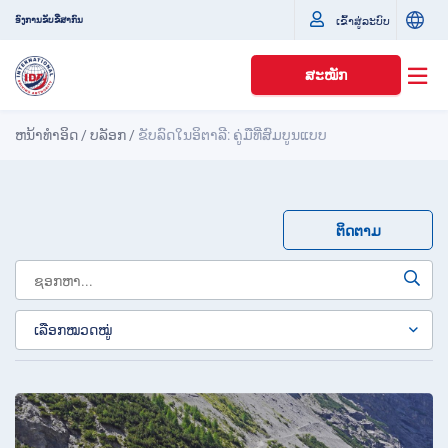
ເຂົ້າສູ່ລະບົບ
ອົງການຂັບຂີ່ສາກົນ
ສະໝັກ
ຫນ້າທໍາອິດ
/
ບລັອກ
/
ຂັບລົດໃນອິຕາລີ: ຄູ່ມືທີ່ສົມບູນແບບ
ຕິດຕາມ