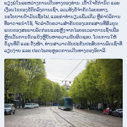
ພຽງພໍໃນລະຫວ່າງການເດີນທາງຂອງທ່ານ. ເຂົ້າໃຈຂໍ້ກຳນົດ ແລະ
ເງື່ອນໄຂຂອງຂໍ້ຕົກລົງການເຊົ່າ, ລວມທັງຂໍ້ຈຳກັດໄລຍະທາງ,
ນະໂຍບາຍນໍ້າມັນເຊື້ອໄຟ, ແລະຄ່າທຳນຽມເພີ່ມເຕີມ ຫຼືຄ່າບໍລິການ
ທີ່ອາດຈະນຳໃຊ້. ຈັດລໍາດັບຄວາມສໍາຄັນຂອງເອກະສານທີ່ສົມບູນ
ແບບຂອງສະພາບລົດກ່ອນແລະຫຼັງຈາກໄລຍະເວລາການເຊົ່າເພື່ອ
ຫຼີກເວັ້ນການຂັດແຍ້ງຫຼືບັນຫາຄວາມຮັບຜິດຊອບ. ໂດຍການໃຫ້
ຂໍ້ມູນທີ່ດີ ແລະ ຕັ້ງໜ້າ, ທ່ານສາມາດຮັບປະກັນປະສົບການລົດເຊົ່າທີ່
ລຽບງ່າຍ ແລະ ປອດໄພຕະຫຼອດການເດີນທາງຂອງອິຕາລີ.