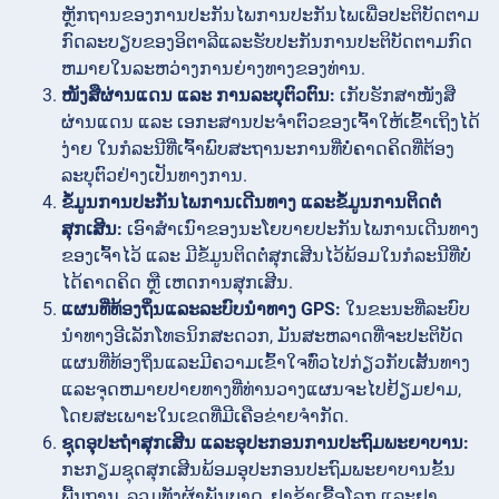
ຫຼັກຖານຂອງການປະກັນໄພການປະກັນໄພເພື່ອປະຕິບັດຕາມ
ກົດລະບຽບຂອງອິຕາລີແລະຮັບປະກັນການປະຕິບັດຕາມກົດ
ຫມາຍໃນລະຫວ່າງການຍ່າງທາງຂອງທ່ານ.
ໜັງສືຜ່ານແດນ ແລະ ການລະບຸຕົວຕົນ:
ເກັບຮັກສາໜັງສື
ຜ່ານແດນ ແລະ ເອກະສານປະຈຳຕົວຂອງເຈົ້າໃຫ້ເຂົ້າເຖິງໄດ້
ງ່າຍ ໃນກໍລະນີທີ່ເຈົ້າພົບສະຖານະການທີ່ບໍ່ຄາດຄິດທີ່ຕ້ອງ
ລະບຸຕົວຢ່າງເປັນທາງການ.
ຂໍ້ມູນການປະກັນໄພການເດີນທາງ ແລະຂໍ້ມູນການຕິດຕໍ່
ສຸກເສີນ:
ເອົາສຳເນົາຂອງນະໂຍບາຍປະກັນໄພການເດີນທາງ
ຂອງເຈົ້າໄວ້ ແລະ ມີຂໍ້ມູນຕິດຕໍ່ສຸກເສີນໄວ້ພ້ອມໃນກໍລະນີທີ່ບໍ່
ໄດ້ຄາດຄິດ ຫຼື ເຫດການສຸກເສີນ.
ແຜນທີ່ທ້ອງຖິ່ນແລະລະບົບນໍາທາງ GPS:
ໃນຂະນະທີ່ລະບົບ
ນໍາທາງອີເລັກໂທຣນິກສະດວກ, ມັນສະຫລາດທີ່ຈະປະຕິບັດ
ແຜນທີ່ທ້ອງຖິ່ນແລະມີຄວາມເຂົ້າໃຈທົ່ວໄປກ່ຽວກັບເສັ້ນທາງ
ແລະຈຸດຫມາຍປາຍທາງທີ່ທ່ານວາງແຜນຈະໄປຢ້ຽມຢາມ,
ໂດຍສະເພາະໃນເຂດທີ່ມີເຄືອຂ່າຍຈໍາກັດ.
ຊຸດອຸປະຖຳສຸກເສີນ ແລະອຸປະກອນການປະຖົມພະຍາບານ:
ກະກຽມຊຸດສຸກເສີນພ້ອມອຸປະກອນປະຖົມພະຍາບານຂັ້ນ
ພື້ນຖານ, ລວມທັງຜ້າພັນບາດ, ຢາຂ້າເຊື້ອໂລກ ແລະຢາ