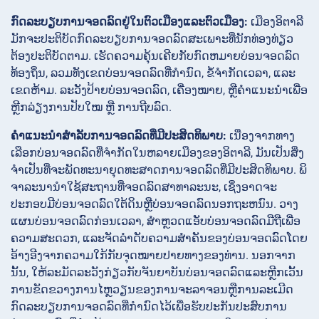
ກົດລະບຽບການຈອດລົດຢູ່ໃນຕົວເມືອງແລະຕົວເມືອງ:
ເມືອງອິຕາລີ
ມັກຈະປະຕິບັດກົດລະບຽບການຈອດລົດສະເພາະທີ່ນັກທ່ອງທ່ຽວ
ຕ້ອງປະຕິບັດຕາມ. ເຮັດຄວາມຄຸ້ນເຄີຍກັບກົດຫມາຍບ່ອນຈອດລົດ
ທ້ອງຖິ່ນ, ລວມທັງເຂດບ່ອນຈອດລົດທີ່ກໍານົດ, ຂໍ້ຈໍາກັດເວລາ, ແລະ
ເຂດຫ້າມ. ລະວັງປ້າຍບ່ອນຈອດລົດ, ເຄື່ອງໝາຍ, ຫຼືຄຳແນະນຳເພື່ອ
ຫຼີກລ່ຽງການປັບໃໝ ຫຼື ການຖີບລົດ.
ຄໍາແນະນໍາສໍາລັບການຈອດລົດທີ່ມີປະສິດທິພາບ:
ເນື່ອງຈາກທາງ
ເລືອກບ່ອນຈອດລົດທີ່ຈໍາກັດໃນຫລາຍເມືອງຂອງອິຕາລີ, ມັນເປັນສິ່ງ
ຈໍາເປັນທີ່ຈະພັດທະນາຍຸດທະສາດການຈອດລົດທີ່ມີປະສິດທິພາບ. ພິ
ຈາລະນານໍາໃຊ້ສະຖານທີ່ຈອດລົດສາທາລະນະ, ເຊິ່ງອາດຈະ
ປະກອບມີບ່ອນຈອດລົດໃຕ້ດິນຫຼືບ່ອນຈອດລົດນອກຖະຫນົນ. ວາງ
ແຜນບ່ອນຈອດລົດກ່ອນເວລາ, ສຳຫຼວດແອັບບ່ອນຈອດລົດມືຖືເພື່ອ
ຄວາມສະດວກ, ແລະຈັດລຳດັບຄວາມສຳຄັນຂອງບ່ອນຈອດລົດໂດຍ
ອ້າງອີງຈາກຄວາມໃກ້ກັບຈຸດໝາຍປາຍທາງຂອງທ່ານ. ນອກຈາກ
ນັ້ນ, ໃຫ້ລະມັດລະວັງກ່ຽວກັບຈັນຍາບັນບ່ອນຈອດລົດແລະຫຼີກເວັ້ນ
ການຂັດຂວາງການໄຫຼວຽນຂອງການຈະລາຈອນຫຼືການລະເມີດ
ກົດລະບຽບການຈອດລົດທີ່ກໍານົດໄວ້ເພື່ອຮັບປະກັນປະສົບການ