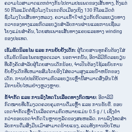
ຄວາມໄວສາມາດແຕກຕ່າງກັນໄປຕາມປະເພດຂອງເສັ້ນທາງ, ຕັ້ງແຕ່
50 ກິໂລແມັດຕໍ່ຊົ່ວໂມງໃນເຂດຕົວເມືອງເຖິງ 130 ກິໂລແມັດຕໍ່
ຊົ່ວໂມງໃນເສັ້ນທາງຫລວງ. ຄວາມເຂົ້າໃຈກ່ຽວກັບກົດລະບຽບທາງ
ຂວາຂອງທາງແລະກົດລະບຽບສໍາລັບການຜ່ານແລະການເຊື່ອມ
ໂຍງແມ່ນສໍາຄັນ, ໂດຍສະເພາະເສັ້ນທາງແຄບແລະທາງ winding
ຂອງປະເທດ.
ເຂັມຂັດນິລະໄພ ແລະ ການຍັບຍັ້ງເດັກ:
ຜູ້ໂດຍສານທຸກຄົນຕ້ອງໃສ່
ເຂັມຂັດນິລະໄພຕະຫຼອດເວລາ. ນອກຈາກນັ້ນ, ອີຕາລີມີກົດລະບຽບ
ທີ່ເຄັ່ງຄັດສໍາລັບຜູ້ໂດຍສານເດັກນ້ອຍ, ຈໍາເປັນຕ້ອງໃຊ້ລະບົບການ
ຍັບຍັ້ງເດັກທີ່ເຫມາະສົມໂດຍອີງໃສ່ຄວາມສູງແລະນ້ໍາຫນັກຂອງ
ເດັກ. ການບໍ່ປະຕິບັດຕາມກົດລະບຽບເຫຼົ່ານີ້ສາມາດສົ່ງຜົນໃຫ້
ມີການປັບໄຫມຢ່າງຫຼວງຫຼາຍ.
ຂໍ້ຈຳກັດ ແລະ ການລົງໂທດໃນເລືອດທາງກົດໝາຍ:
ອີຕາລີມີ
ກົດໝາຍທີ່ເຂັ້ມງວດຄວບຄຸມການດື່ມເຫຼົ້າ ແລະ ການຂັບຂີ່. ຂອບ
ເຂດຈໍາກັດເຫຼົ້າໃນເລືອດຕາມກົດຫມາຍແມ່ນ 0.5 g / l, ເຊິ່ງຕ່ໍາ
ກວ່າຂອບເຂດຈໍາກັດໃນຫຼາຍໆລັດຂອງສະຫະລັດ. ການລົງໂທດສໍາ
ລັບການດື່ມສິ່ງມືນເມົາສາມາດຮ້າຍແຮງ, ລວມທັງການປັບໃຫມ