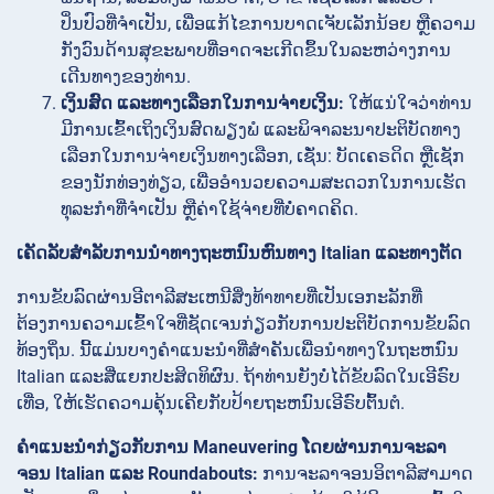
ປິ່ນປົວທີ່ຈຳເປັນ, ເພື່ອແກ້ໄຂການບາດເຈັບເລັກນ້ອຍ ຫຼືຄວາມ
ກັງວົນດ້ານສຸຂະພາບທີ່ອາດຈະເກີດຂຶ້ນໃນລະຫວ່າງການ
ເດີນທາງຂອງທ່ານ.
ເງິນສົດ ແລະທາງເລືອກໃນການຈ່າຍເງິນ:
ໃຫ້ແນ່ໃຈວ່າທ່ານ
ມີການເຂົ້າເຖິງເງິນສົດພຽງພໍ ແລະພິຈາລະນາປະຕິບັດທາງ
ເລືອກໃນການຈ່າຍເງິນທາງເລືອກ, ເຊັ່ນ: ບັດເຄຣດິດ ຫຼືເຊັກ
ຂອງນັກທ່ອງທ່ຽວ, ເພື່ອອໍານວຍຄວາມສະດວກໃນການເຮັດ
ທຸລະກໍາທີ່ຈໍາເປັນ ຫຼືຄ່າໃຊ້ຈ່າຍທີ່ບໍ່ຄາດຄິດ.
ເຄັດ​ລັບ​ສໍາ​ລັບ​ການ​ນໍາ​ທາງ​ຖະ​ຫນົນ​ຫົນ​ທາງ Italian ແລະ​ທາງ​ຕັດ​
ການຂັບລົດຜ່ານອີຕາລີສະເຫນີສິ່ງທ້າທາຍທີ່ເປັນເອກະລັກທີ່
ຕ້ອງການຄວາມເຂົ້າໃຈທີ່ຊັດເຈນກ່ຽວກັບການປະຕິບັດການຂັບລົດ
ທ້ອງຖິ່ນ. ນີ້ແມ່ນບາງຄໍາແນະນໍາທີ່ສໍາຄັນເພື່ອນໍາທາງໃນຖະຫນົນ
Italian ແລະສີ່ແຍກປະສິດທິຜົນ. ຖ້າທ່ານຍັງບໍ່ໄດ້ຂັບລົດໃນເອີຣົບ
ເທື່ອ, ໃຫ້ເຮັດຄວາມຄຸ້ນເຄີຍກັບປ້າຍຖະຫນົນເອີຣົບຕົ້ນຕໍ.
ຄໍາແນະນໍາກ່ຽວກັບການ Maneuvering ໂດຍຜ່ານການຈະລາ
ຈອນ Italian ແລະ Roundabouts:
ການຈະລາຈອນອິຕາລີສາມາດ