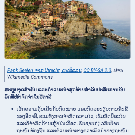
Pank Seelen ຈາກ Utrecht, ເນເທີແລນ
,
CC BY-SA 2.0
, ຜ່ານ
Wikimedia Commons
ສະຫຼຸບຈຸດສຳຄັນ ແລະຄຳແນະນຳສຸດທ້າຍສຳລັບປະສົບການຂັບ
ລົດທີ່ໜ້າຈົດຈຳໃນອີຕາລີ
ເຮັດຄວາມຄຸ້ນເຄີຍກັບກົດໝາຍ ແລະກົດລະບຽບການຂັບຂີ່
ຂອງອີຕາລີ, ລວມທັງການຈຳກັດຄວາມໄວ, ເຂັມຂັດນິລະໄພ
ແລະຂໍ້ຈຳກັດດ້ານເຫຼົ້າໃນເລືອດ. ຮັບຊາບກ່ຽວກັບປ້າຍ
ຖະໜົນທ້ອງຖິ່ນ ແລະຂໍ້ແນະນຳທາງຂວາເພື່ອນຳທາງຖະໜົນ