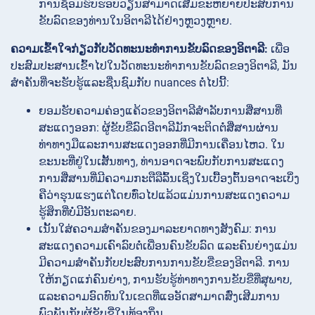
ການຊ້ອມຮົບຮອບວຽນສາມາດເສີມຂະຫຍາຍປະສົບການ
ຂັບລົດຂອງທ່ານໃນອິຕາລີໄດ້ຢ່າງຫຼວງຫຼາຍ.
ຄວາມເຂົ້າໃຈກ່ຽວກັບວັດທະນະທໍາການຂັບລົດຂອງອິຕາລີ:
ເພື່ອ
ປະສົມປະສານເຂົ້າໄປໃນວັດທະນະທໍາການຂັບລົດຂອງອິຕາລີ, ມັນ
ສໍາຄັນທີ່ຈະຮັບຮູ້ແລະຊື່ນຊົມກັບ nuances ຕໍ່ໄປນີ້:
ຍອມຮັບຄວາມຄ່ອງແຄ້ວຂອງອິຕາລີສໍາລັບການສື່ສານທີ່
ສະແດງອອກ: ຜູ້ຂັບຂີ່ລົດອີຕາລີມັກຈະຕິດຕໍ່ສື່ສານຜ່ານ
ທ່າທາງມືແລະການສະແດງອອກທີ່ມີການເຄື່ອນໄຫວ. ໃນ
ຂະນະທີ່ຢູ່ໃນເສັ້ນທາງ, ທ່ານອາດຈະພົບກັບການສະແດງ
ການສື່ສານທີ່ມີຄວາມກະຕືລືລົ້ນເຊິ່ງໃນເບື້ອງຕົ້ນອາດຈະເບິ່ງ
ຄືວ່າຮຸນແຮງແຕ່ໂດຍທົ່ວໄປແລ້ວແມ່ນການສະແດງຄວາມ
ຮູ້ສຶກທີ່ບໍ່ມີອັນຕະລາຍ.
ເນັ້ນໃສ່ຄວາມສຳຄັນຂອງມາລະຍາດທາງສັງຄົມ: ການ
ສະແດງຄວາມເຄົາລົບຕໍ່ເພື່ອນຄົນຂັບລົດ ແລະຄົນຍ່າງແມ່ນ
ມີຄວາມສຳຄັນກັບປະສົບການການຂັບຂີ່ຂອງອີຕາລີ. ການ
ໃຫ້ກຽດແກ່ຄົນຍ່າງ, ການຮັບຮູ້ທ່າທາງການຂັບຂີ່ທີ່ສຸພາບ,
ແລະຄວາມອົດທົນໃນເຂດທີ່ແອອັດສາມາດສົ່ງເສີມການ
ພົວພັນກັບຜູ້ຂັບຂີ່ໃນທ້ອງຖິ່ນ.