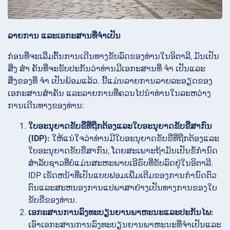
ລາຍການ ແລະເອກະສານທີ່ຈຳເປັນ
ກ່ອນທີ່ຈະເລີ່ມຕົ້ນການເດີນທາງຂັບລົດຂອງທ່ານໃນອິຕາລີ, ມັນເປັນ
ສິ່ງ ສຳ ຄັນທີ່ຈະຮັບປະກັນວ່າທ່ານມີເອກະສານທີ່ ຈຳ ເປັນແລະ
ສິ່ງຂອງທີ່ ຈຳ ເປັນພ້ອມແລ້ວ. ນີ້ແມ່ນລາຍການລາຍລະອຽດຂອງ
ເອກະສານສຳຄັນ ແລະລາຍການທີ່ຄວນໄປນຳທ່ານໃນລະຫວ່າງ
ການເດີນທາງຂອງທ່ານ:
ໃບອະນຸຍາດຂັບຂີ່ທີ່ຖືກຕ້ອງແລະໃບອະນຸຍາດຂັບຂີ່ສາກົນ
(IDP):
ໃຫ້ແນ່ໃຈວ່າທ່ານມີໃບອະນຸຍາດຂັບຂີ່ທີ່ຖືກຕ້ອງແລະ
ໃບອະນຸຍາດຂັບຂີ່ສາກົນ, ໂດຍສະເພາະຖ້າມັນເປັນຂໍ້ກໍານົດ
ສໍາລັບຊາວທີ່ບໍ່ແມ່ນສະຫະພາບເອີຣົບທີ່ຂັບລົດຢູ່ໃນອິຕາລີ.
IDP ເຮັດຫນ້າທີ່ເປັນແບບຟອມເພີ່ມເຕີມຂອງການກໍານົດຕົວ
ຕົນແລະສະຫນອງການແປພາສາຢ່າງເປັນທາງການຂອງໃບ
ຂັບຂີ່ຂອງທ່ານ.
ເອກະສານການລົງທະບຽນຍານພາຫະນະແລະປະກັນໄພ:
ເອົາເອກະສານການລົງທະບຽນຍານພາຫະນະທີ່ຈໍາເປັນແລະ