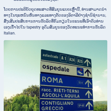
ໂດຍການປະຕິບັດຍຸດທະສາດທີ່ສົມບູນແບບເຫຼົ່ານີ້, ທ່ານສາມາດນໍາ
ທາງໃນຖະຫນົນຫົນທາງແລະທາງຕັດຂອງອິຕາລີຢ່າງຊໍານິຊໍານານ,
ສົ່ງເສີມປະສົບການການຂັບລົດທີ່ກົມກຽວໃນຂະນະທີ່ເອົາຕົວທ່ານ
ເອງເຂົ້າໄປໃນ tapestry ອຸດົມສົມບູນຂອງວັດທະນະທໍາການຂັບລົດ
Italian.