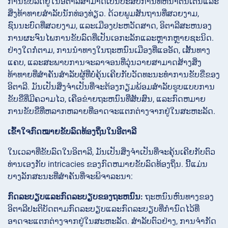
ການຂັບລົດຢູ່ໃນອິຕາລີສາມາດເປັນປະສົບການທີ່ຫນ້າຕື່ນເຕັ້ນແລະ
ສິ່ງທ້າທາຍສໍາລັບນັກທ່ອງທ່ຽວ. ດ້ວຍພູມສັນຖານທີ່ສວຍງາມ,
ຊົນນະບົດທີ່ສວຍງາມ, ແລະເມືອງປະຫວັດສາດ, ອິຕາລີສະຫນອງ
ການຜະຈົນໄພການຂັບລົດທີ່ເປັນເອກະລັກແລະຫຼາກຫຼາຍຊະນິດ.
ຢ່າງໃດກໍ່ຕາມ, ການນໍາທາງໃນຖະຫນົນເມືອງທີ່ແອອັດ, ເສັ້ນທາງ
ແຄບ, ແລະສະພາບການຈະລາຈອນທີ່ວຸ່ນວາຍສາມາດສ້າງສິ່ງ
ທ້າທາຍທີ່ສໍາຄັນສໍາລັບຜູ້ທີ່ບໍ່ຄຸ້ນເຄີຍກັບວັດທະນະທໍາການຂັບຂີ່ຂອງ
ອິຕາລີ. ມັນເປັນສິ່ງຈໍາເປັນທີ່ຈະຕ້ອງກຽມພ້ອມສໍາລັບຮູບແບບການ
ຂັບຂີ່ທີ່ມີຄວາມໄວ, ເຄືອຂ່າຍຖະຫນົນທີ່ສັບສົນ, ແລະກົດຫມາຍ
ການຂັບຂີ່ທີ່ຫລາກຫລາຍທີ່ອາດຈະແຕກຕ່າງຈາກຢູ່ໃນສະຫະລັດ.
ເຂົ້າໃຈກົດໝາຍຂັບລົດທ້ອງຖິ່ນໃນອີຕາລີ
ໃນເວລາທີ່ຂັບລົດໃນອິຕາລີ, ມັນເປັນສິ່ງຈໍາເປັນທີ່ຈະຄຸ້ນເຄີຍກັບຕົວ
ທ່ານເອງກັບ intricacies ຂອງກົດຫມາຍຂັບລົດທ້ອງຖິ່ນ. ນີ້ແມ່ນ
ບາງລັກສະນະທີ່ສໍາຄັນທີ່ຈະພິຈາລະນາ:
ກົດລະບຽບແລະກົດລະບຽບຂອງຖະຫນົນ:
ຖະຫນົນຫົນທາງຂອງ
ອິຕາລີປະຕິບັດຕາມກົດລະບຽບແລະກົດລະບຽບທີ່ກໍານົດໄວ້ທີ່
ອາດຈະແຕກຕ່າງຈາກຢູ່ໃນສະຫະລັດ. ສໍາລັບຕົວຢ່າງ, ການຈໍາກັດ