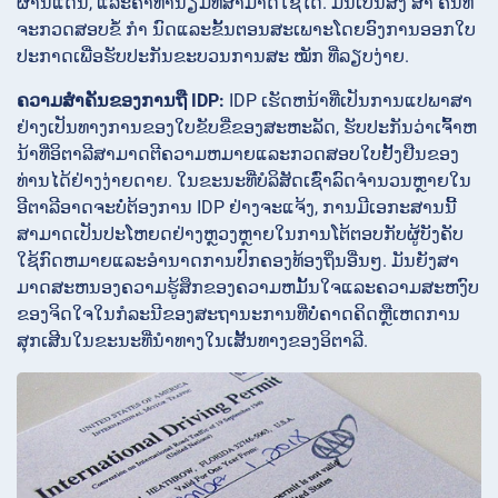
ຜ່ານແດນ, ແລະຄ່າທໍານຽມທີ່ສາມາດໃຊ້ໄດ້. ມັນເປັນສິ່ງ ສຳ ຄັນທີ່
ຈະກວດສອບຂໍ້ ກຳ ນົດແລະຂັ້ນຕອນສະເພາະໂດຍອົງການອອກໃບ
ປະກາດເພື່ອຮັບປະກັນຂະບວນການສະ ໝັກ ທີ່ລຽບງ່າຍ.
ຄວາມສໍາຄັນຂອງການຖື IDP:
IDP ເຮັດຫນ້າທີ່ເປັນການແປພາສາ
ຢ່າງເປັນທາງການຂອງໃບຂັບຂີ່ຂອງສະຫະລັດ, ຮັບປະກັນວ່າເຈົ້າຫ
ນ້າທີ່ອິຕາລີສາມາດຕີຄວາມຫມາຍແລະກວດສອບໃບຢັ້ງຢືນຂອງ
ທ່ານໄດ້ຢ່າງງ່າຍດາຍ. ໃນຂະນະທີ່ບໍລິສັດເຊົ່າລົດຈໍານວນຫຼາຍໃນ
ອີຕາລີອາດຈະບໍ່ຕ້ອງການ IDP ຢ່າງຈະແຈ້ງ, ການມີເອກະສານນີ້
ສາມາດເປັນປະໂຫຍດຢ່າງຫຼວງຫຼາຍໃນການໂຕ້ຕອບກັບຜູ້ບັງຄັບ
ໃຊ້ກົດຫມາຍແລະອໍານາດການປົກຄອງທ້ອງຖິ່ນອື່ນໆ. ມັນຍັງສາ
ມາດສະຫນອງຄວາມຮູ້ສຶກຂອງຄວາມຫມັ້ນໃຈແລະຄວາມສະຫງົບ
ຂອງຈິດໃຈໃນກໍລະນີຂອງສະຖານະການທີ່ບໍ່ຄາດຄິດຫຼືເຫດການ
ສຸກເສີນໃນຂະນະທີ່ນໍາທາງໃນເສັ້ນທາງຂອງອິຕາລີ.