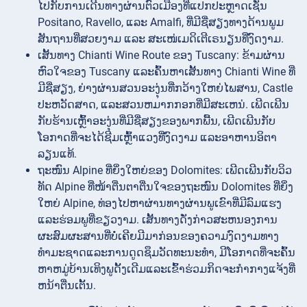
ໄປກັບການເດີນທາງຜ່ານຕົວເມືອງທີ່ແປກປະຫຼາດເຊັ່ນ
Positano, Ravello, ແລະ Amalfi, ທີ່ມີຊື່ສຽງທາງດ້ານພູມ
ສັນຖານທີ່ສວຍງາມ ແລະ ສະເໜ່ເມດິເຕີເຣນຽນທີ່ງົດງາມ.
ເສັ້ນທາງ Chianti Wine Route ຂອງ Tuscany: ຂ້າມຜ່ານ
ຫົວໃຈຂອງ Tuscany ແລະຄົ້ນຫາເສັ້ນທາງ Chianti Wine ທີ່
ມີຊື່ສຽງ, ຍ່າງຜ່ານສວນອະງຸ່ນທີ່ກວ້າງໃຫຍ່ໄພສານ, Castle
ປະຫວັດສາດ, ແລະສວນຫມາກກອກທີ່ມີສະເຫນ່. ເພີດເພີນ
ກັບຮ້ານເຫຼົ້າອະງຸ່ນທີ່ມີຊື່ສຽງຂອງພາກພື້ນ, ເພີດເພີນກັບ
ໂອກາດທີ່ຈະໄດ້ຊີມເຫຼົ້າແວງທີ່ງົດງາມ ແລະອາຫານອິຕາ
ລຽນແທ້.
ຖະໜົນ Alpine ທີ່ຍິ່ງໃຫຍ່ຂອງ Dolomites: ເພີດເພີນກັບວິວ
ທັດ Alpine ທີ່ໜ້າຕື່ນຕາຕື່ນໃຈຂອງຖະໜົນ Dolomites ທີ່ຍິ່ງ
ໃຫຍ່ Alpine, ທ່ອງໄປຫາຜ່ານທາງຜ່ານພູເຂົາທີ່ມີລົມແຮງ
ແລະຮ່ອມພູທີ່ຂຽວງາມ. ເສັ້ນທາງດັ່ງກ່າວສະຫນອງການ
ຜະສົມຜະສານທີ່ບໍ່ເຄີຍມີມາກ່ອນຂອງຄວາມງົດງາມທາງ
ທໍາມະຊາດແລະການດູດຊຶມວັດທະນະທໍາ, ມີໂອກາດທີ່ຈະຄົ້ນ
ຫາຫມູ່ບ້ານເທິງພູດັ້ງເດີມແລະເຂົ້າຮ່ວມກິດຈະກໍາກາງແຈ້ງທີ່
ຫນ້າຕື່ນເຕັ້ນ.