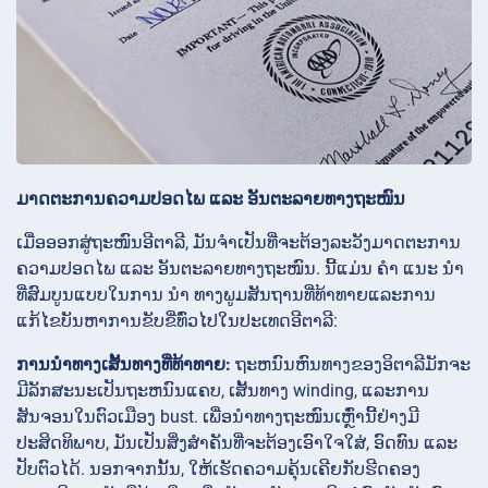
ມາດຕະການຄວາມປອດໄພ ແລະ ອັນຕະລາຍທາງຖະໜົນ
ເມື່ອອອກສູ່ຖະໜົນອີຕາລີ, ມັນຈຳເປັນທີ່ຈະຕ້ອງລະວັງມາດຕະການ
ຄວາມປອດໄພ ແລະ ອັນຕະລາຍທາງຖະໜົນ. ນີ້ແມ່ນ ຄຳ ແນະ ນຳ
ທີ່ສົມບູນແບບໃນການ ນຳ ທາງພູມສັນຖານທີ່ທ້າທາຍແລະການ
ແກ້ໄຂບັນຫາການຂັບຂີ່ທົ່ວໄປໃນປະເທດອີຕາລີ:
ການນໍາທາງເສັ້ນທາງທີ່ທ້າທາຍ:
ຖະຫນົນຫົນທາງຂອງອິຕາລີມັກຈະ
ມີລັກສະນະເປັນຖະຫນົນແຄບ, ເສັ້ນທາງ winding, ແລະການ
ສັນຈອນໃນຕົວເມືອງ bust. ເພື່ອນຳທາງຖະໜົນເຫຼົ່ານີ້ຢ່າງມີ
ປະສິດທິພາບ, ມັນເປັນສິ່ງສຳຄັນທີ່ຈະຕ້ອງເອົາໃຈໃສ່, ອົດທົນ ແລະ
ປັບຕົວໄດ້. ນອກຈາກນັ້ນ, ໃຫ້ເຮັດຄວາມຄຸ້ນເຄີຍກັບຮີດຄອງ