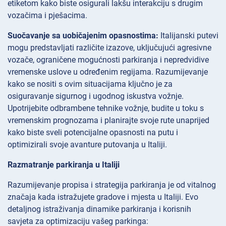
etiketom kako biste osigurali lakšu interakciju s drugim
vozačima i pješacima.
Suočavanje sa uobičajenim opasnostima:
Italijanski putevi
mogu predstavljati različite izazove, uključujući agresivne
vozače, ograničene mogućnosti parkiranja i nepredvidive
vremenske uslove u određenim regijama. Razumijevanje
kako se nositi s ovim situacijama ključno je za
osiguravanje sigurnog i ugodnog iskustva vožnje.
Upotrijebite odbrambene tehnike vožnje, budite u toku s
vremenskim prognozama i planirajte svoje rute unaprijed
kako biste sveli potencijalne opasnosti na putu i
optimizirali svoje avanture putovanja u Italiji.
Razmatranje parkiranja u Italiji
Razumijevanje propisa i strategija parkiranja je od vitalnog
značaja kada istražujete gradove i mjesta u Italiji. Evo
detaljnog istraživanja dinamike parkiranja i korisnih
savjeta za optimizaciju vašeg parkinga: