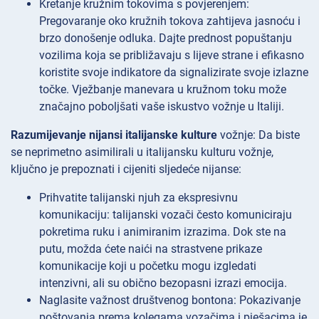
Kretanje kružnim tokovima s povjerenjem:
Pregovaranje oko kružnih tokova zahtijeva jasnoću i
brzo donošenje odluka. Dajte prednost popuštanju
vozilima koja se približavaju s lijeve strane i efikasno
koristite svoje indikatore da signalizirate svoje izlazne
točke. Vježbanje manevara u kružnom toku može
značajno poboljšati vaše iskustvo vožnje u Italiji.
Razumijevanje nijansi italijanske kulture
vožnje: Da biste
se neprimetno asimilirali u italijansku kulturu vožnje,
ključno je prepoznati i cijeniti sljedeće nijanse:
Prihvatite talijanski njuh za ekspresivnu
komunikaciju: talijanski vozači često komuniciraju
pokretima ruku i animiranim izrazima. Dok ste na
putu, možda ćete naići na strastvene prikaze
komunikacije koji u početku mogu izgledati
intenzivni, ali su obično bezopasni izrazi emocija.
Naglasite važnost društvenog bontona: Pokazivanje
poštovanja prema kolegama vozačima i pješacima je