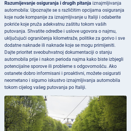
Razumijevanje osiguranja i drugih pitanja
iznajmljivanja
automobila: Upoznajte se s različitim opcijama osiguranja
koje nude kompanije za iznajmljivanje u Italiji i odaberite
pokriće koje pruža adekvatnu zaštitu tokom vaših
putovanja. Shvatite odredbe i uslove ugovora o najmu,
uključujući ograničenja kilometraže, politike za gorivo i sve
dodatne naknade ili naknade koje se mogu primijeniti.
Dajte prioritet sveobuhvatnoj dokumentaciji o stanju
automobila prije i nakon perioda najma kako biste izbjegli
potencijalne sporove ili probleme s odgovornošću. Ako
ostanete dobro informisani i proaktivni, možete osigurati
neometano i sigurno iskustvo iznajmljivanja automobila
tokom cijelog vašeg putovanja po Italiji.