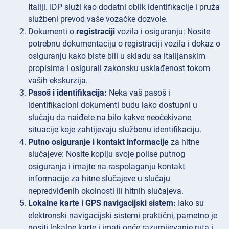
Italiji. IDP služi kao dodatni oblik identifikacije i pruža
službeni prevod vaše vozačke dozvole.
Dokumenti o
registraciji
vozila i osiguranju: Nosite
potrebnu dokumentaciju o registraciji vozila i dokaz o
osiguranju kako biste bili u skladu sa italijanskim
propisima i osigurali zakonsku usklađenost tokom
vaših ekskurzija.
Pasoš i identifikacija:
Neka vaš pasoš i
identifikacioni dokumenti budu lako dostupni u
slučaju da naiđete na bilo kakve neočekivane
situacije koje zahtijevaju službenu identifikaciju.
Putno osiguranje i kontakt informacije
za hitne
slučajeve: Nosite kopiju svoje polise putnog
osiguranja i imajte na raspolaganju kontakt
informacije za hitne slučajeve u slučaju
nepredviđenih okolnosti ili hitnih slučajeva.
Lokalne karte i GPS navigacijski sistem:
Iako su
elektronski navigacijski sistemi praktični, pametno je
nositi lokalne karte i imati opće razumijevanje ruta i