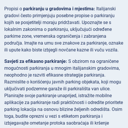
Propisi o
parkiranju u gradovima i mjestima:
Italijanski
gradovi često primjenjuju posebne propise o parkiranju
kojih se posjetitelji moraju pridržavati. Upoznajte se s
lokalnim zakonima o parkiranju, uključujući određene
parkirne zone, vremenska ograničenja i zabranjena
područja. Imajte na umu sve znakove za parkiranje, oznake
ili upute kako biste izbjegli novčane kazne ili vuču vozila.
Savjeti za efikasno parkiranje:
S obzirom na ograničene
mogućnosti parkiranja u mnogim italijanskim gradovima,
neophodno je razviti efikasne strategije parkiranja.
Razmislite o korišćenju javnih parking objekata, koji mogu
uključivati podzemne garaže ili parkirališta van ulice.
Planirajte svoje parkiranje unaprijed, istražite mobilne
aplikacije za parkiranje radi praktičnosti i odredite prioritete
parking lokacija na osnovu blizine željenih odredišta. Osim
toga, budite oprezni u vezi s etiketom parkiranja i
izbjegavajte ometanje protoka saobraćaja ili kršenje