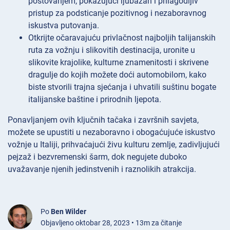
poštovanjem, pokazujući ljubazan i prilagodljiv
pristup za podsticanje pozitivnog i nezaboravnog
iskustva putovanja.
Otkrijte očaravajuću privlačnost najboljih talijanskih
ruta za vožnju i slikovitih destinacija, uronite u
slikovite krajolike, kulturne znamenitosti i skrivene
dragulje do kojih možete doći automobilom, kako
biste stvorili trajna sjećanja i uhvatili suštinu bogate
italijanske baštine i prirodnih ljepota.
Ponavljanjem ovih ključnih tačaka i završnih savjeta,
možete se upustiti u nezaboravno i obogaćujuće iskustvo
vožnje u Italiji, prihvaćajući živu kulturu zemlje, zadivljujući
pejzaž i bezvremenski šarm, dok negujete duboko
uvažavanje njenih jedinstvenih i raznolikih atrakcija.
Po
Ben Wilder
Objavljeno oktobar 28, 2023 • 13m za čitanje