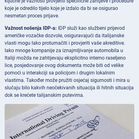
ključne je važnosti provjeriti specifične zahtjeve i procedure
koje je odredilo tijelo koje je izdalo da bi se osigurao
nesmetan proces prijave.
Važnost nošenja IDP-a:
IDP služi kao službeni prijevod
američke vozačke dozvole, osiguravajući da italijanske
vlasti mogu lako protumačiti i provjeriti vaše akreditive.
Iako mnoge kompanije za iznajmljivanje automobila u
Italiji možda ne zahtijevaju eksplicitno interno raseljeno
lice, posjedovanje ovog dokumenta može biti od velike
pomoći u interakciji sa policijom i drugim lokalnim
vlastima. Također može pružiti osjećaj sigurnosti i mira u
slučaju bilo kakvih neočekivanih situacija ili hitnih situacija
dok se krećete talijanskim putevima.