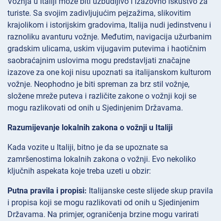
Vožnja u Italiji može biti uzbudljivo i izazovno iskustvo za
turiste. Sa svojim zadivljujućim pejzažima, slikovitim
krajolikom i istorijskim gradovima, Italija nudi jedinstvenu i
raznoliku avanturu vožnje. Međutim, navigacija užurbanim
gradskim ulicama, uskim vijugavim putevima i haotičnim
saobraćajnim uslovima mogu predstavljati značajne
izazove za one koji nisu upoznati sa italijanskom kulturom
vožnje. Neophodno je biti spreman za brz stil vožnje,
složene mreže puteva i različite zakone o vožnji koji se
mogu razlikovati od onih u Sjedinjenim Državama.
Razumijevanje lokalnih zakona o vožnji u Italiji
Kada vozite u Italiji, bitno je da se upoznate sa
zamršenostima lokalnih zakona o vožnji. Evo nekoliko
ključnih aspekata koje treba uzeti u obzir:
Putna pravila i propisi:
Italijanske ceste slijede skup pravila
i propisa koji se mogu razlikovati od onih u Sjedinjenim
Državama. Na primjer, ograničenja brzine mogu varirati