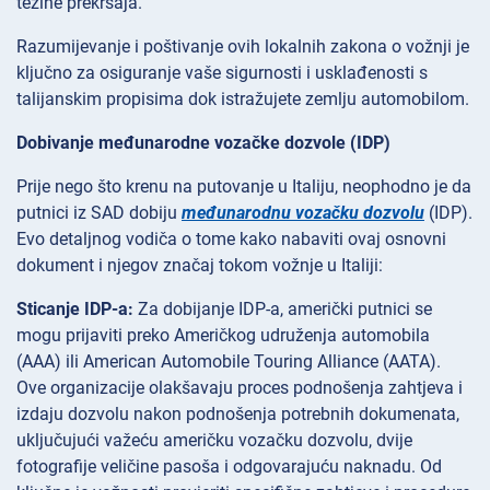
težine prekršaja.
Razumijevanje i poštivanje ovih lokalnih zakona o vožnji je
ključno za osiguranje vaše sigurnosti i usklađenosti s
talijanskim propisima dok istražujete zemlju automobilom.
Dobivanje međunarodne vozačke dozvole (IDP)
Prije nego što krenu na putovanje u Italiju, neophodno je da
putnici iz SAD dobiju
međunarodnu vozačku dozvolu
(IDP).
Evo detaljnog vodiča o tome kako nabaviti ovaj osnovni
dokument i njegov značaj tokom vožnje u Italiji:
Sticanje IDP-a:
Za dobijanje IDP-a, američki putnici se
mogu prijaviti preko Američkog udruženja automobila
(AAA) ili American Automobile Touring Alliance (AATA).
Ove organizacije olakšavaju proces podnošenja zahtjeva i
izdaju dozvolu nakon podnošenja potrebnih dokumenata,
uključujući važeću američku vozačku dozvolu, dvije
fotografije veličine pasoša i odgovarajuću naknadu. Od