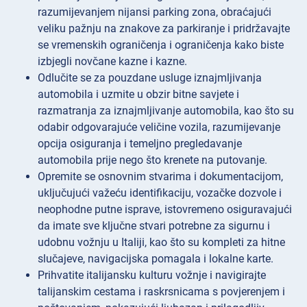
razumijevanjem nijansi parking zona, obraćajući
veliku pažnju na znakove za parkiranje i pridržavajte
se vremenskih ograničenja i ograničenja kako biste
izbjegli novčane kazne i kazne.
Odlučite se za pouzdane usluge iznajmljivanja
automobila i uzmite u obzir bitne savjete i
razmatranja za iznajmljivanje automobila, kao što su
odabir odgovarajuće veličine vozila, razumijevanje
opcija osiguranja i temeljno pregledavanje
automobila prije nego što krenete na putovanje.
Opremite se osnovnim stvarima i dokumentacijom,
uključujući važeću identifikaciju, vozačke dozvole i
neophodne putne isprave, istovremeno osiguravajući
da imate sve ključne stvari potrebne za sigurnu i
udobnu vožnju u Italiji, kao što su kompleti za hitne
slučajeve, navigacijska pomagala i lokalne karte.
Prihvatite italijansku kulturu vožnje i navigirajte
talijanskim cestama i raskrsnicama s povjerenjem i