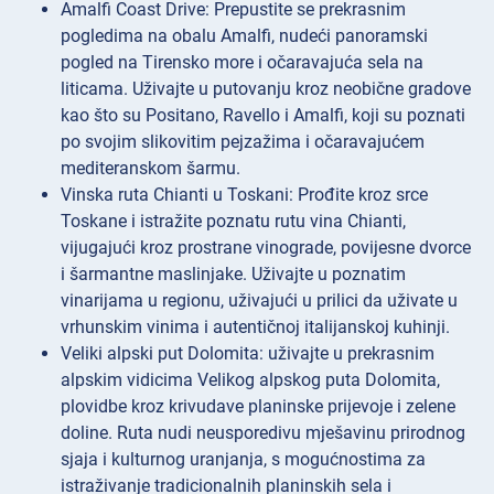
Amalfi Coast Drive: Prepustite se prekrasnim
pogledima na obalu Amalfi, nudeći panoramski
pogled na Tirensko more i očaravajuća sela na
liticama. Uživajte u putovanju kroz neobične gradove
kao što su Positano, Ravello i Amalfi, koji su poznati
po svojim slikovitim pejzažima i očaravajućem
mediteranskom šarmu.
Vinska ruta Chianti u Toskani: Prođite kroz srce
Toskane i istražite poznatu rutu vina Chianti,
vijugajući kroz prostrane vinograde, povijesne dvorce
i šarmantne maslinjake. Uživajte u poznatim
vinarijama u regionu, uživajući u prilici da uživate u
vrhunskim vinima i autentičnoj italijanskoj kuhinji.
Veliki alpski put Dolomita: uživajte u prekrasnim
alpskim vidicima Velikog alpskog puta Dolomita,
plovidbe kroz krivudave planinske prijevoje i zelene
doline. Ruta nudi neusporedivu mješavinu prirodnog
sjaja i kulturnog uranjanja, s mogućnostima za
istraživanje tradicionalnih planinskih sela i