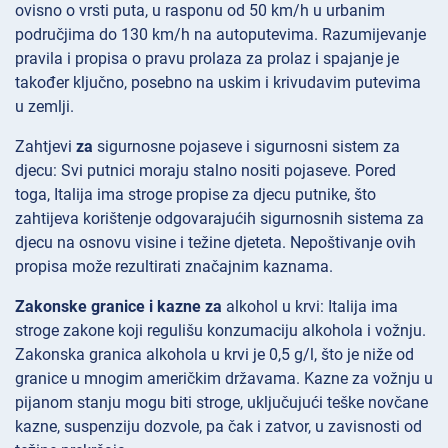
ovisno o vrsti puta, u rasponu od 50 km/h u urbanim
područjima do 130 km/h na autoputevima. Razumijevanje
pravila i propisa o pravu prolaza za prolaz i spajanje je
također ključno, posebno na uskim i krivudavim putevima
u zemlji.
Zahtjevi
za
sigurnosne pojaseve i sigurnosni sistem za
djecu: Svi putnici moraju stalno nositi pojaseve. Pored
toga, Italija ima stroge propise za djecu putnike, što
zahtijeva korištenje odgovarajućih sigurnosnih sistema za
djecu na osnovu visine i težine djeteta. Nepoštivanje ovih
propisa može rezultirati značajnim kaznama.
Zakonske granice i kazne za
alkohol u krvi: Italija ima
stroge zakone koji regulišu konzumaciju alkohola i vožnju.
Zakonska granica alkohola u krvi je 0,5 g/l, što je niže od
granice u mnogim američkim državama. Kazne za vožnju u
pijanom stanju mogu biti stroge, uključujući teške novčane
kazne, suspenziju dozvole, pa čak i zatvor, u zavisnosti od