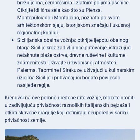
brežuljcima, čempresima i zlatnim poljima pšenice.
Otkrijte idilična sela kao što su Pienza,
Montepulciano i Montalcino, poznata po svom
arhitektonskom sjaju, istorijskom značaju i ukusnoj
regionalnoj kuhinji.
Sicilijanska obalna vožnja: otkrijte ljepotu obalnog
blaga Sicilije kroz zadivljujuće putovanje, istražujući
netaknute plaže ostrva, drevne ruševine i kulturne
znamenitosti. Uživajte u živopisnoj atmosferi
Palerma, Taormine i Sirakuze, uživajući u kulinarskim
užicima Sicilije i prihvaćajući bogato povijesno
nasljeđe regije.
Krenuvši na ove pomno uređene rute vožnje, možete uroniti
u zadivljujuću privlačnost raznolikih italijanskih pejzaža i
otkriti skrivene dragulje koji definiraju neuporedivi šarm i
privlačnost zemlje.