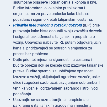
sigurnosne pojaseve i ograničenja alkohola u krvi.
Budite informirani o lokalnim putokazima i
smjernicama za pravo prolaska kako biste se
pouzdano i sigurno kretali talijanskim cestama.
Pribavite međunarodnu vozačku dozvolu
(IDP) prije
putovanja kako biste dopunili svoju vozačku dozvolu
i osigurali usklađenost s talijanskim propisima o
vožnji. Obavezno nabavite IRL putem odgovarajućih
kanala, pridržavajući se potrebnih smjernica za
proces bez problema.
Dajte prioritet mjerama sigurnosti na cestama i
budite oprezni dok se krećete kroz izazovne talijanske
puteve. Budite spremni za uobičajene opasnosti i
izazove u vožnji, uključujući agresivne vozače, uske
ulice i zagušeni saobraćaj, usvajanjem odbrambenih
tehnika vožnje i održavanjem sabranog i strpljivog
ponašanja.
Upoznajte se sa razmatranjima i propisima o
parkiranju u italijanskim gradovima i mjestima,