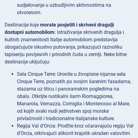
sudjelovanje u uzbudljivim aktivnostima na
otvorenom.
Destinacije koje
morate posjetiti i skriveni dragulji
dostupni automobilom:
Istraživanje skrivenih dragulja i
kultnih znamenitosti Italije automobilom predstavlja
obogaćujuće iskustvo putovanja, prikazujući raznoliku
tapiseriju povijesnih i prirodnih čuda u zemlji. Neke bitne
destinacije uključuju:
Sela Cinque Terre: Uronite u živopisne nijanse sela
Cinque Terre, poznatih po svojim šarenim fasadama,
stazama uz liticu i panoramskim pogledima na
obalu. Otkrijte rustikalni šarm Riomaggiorea,
Manarola, Vernazza, Corniglia i Monterosso al Mare,
od kojih svaki nudi jedinstven spoj morske
privlačnosti i tradicionalne italijanske kulture.
Regija Val d’Orcia: Prođite kroz očaravajuću regiju Val
d’Orcia, otkrivajući slikovit krajolik ukrašen valovitim