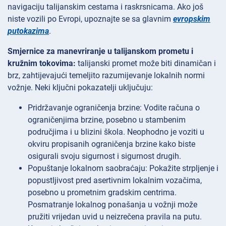
navigaciju talijanskim cestama i raskrsnicama. Ako još
niste vozili po Evropi, upoznajte se sa glavnim
evropskim
putokazima
.
Smjernice za manevriranje u talijanskom prometu i
kružnim tokovima:
talijanski promet može biti dinamičan i
brz, zahtijevajući temeljito razumijevanje lokalnih normi
vožnje. Neki ključni pokazatelji uključuju:
Pridržavanje ograničenja brzine: Vodite računa o
ograničenjima brzine, posebno u stambenim
područjima i u blizini škola. Neophodno je voziti u
okviru propisanih ograničenja brzine kako biste
osigurali svoju sigurnost i sigurnost drugih.
Popuštanje lokalnom saobraćaju: Pokažite strpljenje i
popustljivost pred asertivnim lokalnim vozačima,
posebno u prometnim gradskim centrima.
Posmatranje lokalnog ponašanja u vožnji može
pružiti vrijedan uvid u neizrečena pravila na putu.