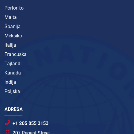
Portoriko
Malta
Španija
Meksiko
Italija
Francuska
Tajland
Kanada
Indija
Poljska
ADRESA
+1 205 855 3153
207 Regent Street