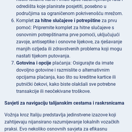
odredišta koje planirate posjetiti, posebno u
područjima sa ograničenom pokrivenošću mrežom.
Komplet
za hitne slučajeve i potrepštine
za prvu
pomoć: Pripremite komplet za hitne slučajeve s
osnovnim potrepštinama prve pomoći, uključujući
zavoje, antiseptike i osnovne lijekove, za rješavanje
manjih ozljeda ili zdravstvenih problema koji mogu
nastati tijekom putovanja.
Gotovina i opcije
plaćanja: Osigurajte da imate
dovoljno gotovine i razmislite o alternativnim
opcijama plaćanja, kao što su kreditne kartice ili
putnički čekovi, kako biste olakšali sve potrebne
transakcije ili neočekivane troškove.
Savjeti za navigaciju talijanskim cestama i raskrsnicama
Vožnja kroz Italiju predstavlja jedinstvene izazove koji
zahtijevaju nijansirano razumijevanje lokalnih vozačkih
praksi. Evo nekoliko osnovnih savjeta za efikasnu