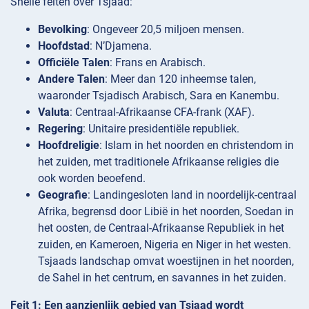
Snelle feiten over Tsjaad:
Bevolking
: Ongeveer 20,5 miljoen mensen.
Hoofdstad
: N’Djamena.
Officiële Talen
: Frans en Arabisch.
Andere Talen
: Meer dan 120 inheemse talen,
waaronder Tsjadisch Arabisch, Sara en Kanembu.
Valuta
: Centraal-Afrikaanse CFA-frank (XAF).
Regering
: Unitaire presidentiële republiek.
Hoofdreligie
: Islam in het noorden en christendom in
het zuiden, met traditionele Afrikaanse religies die
ook worden beoefend.
Geografie
: Landingesloten land in noordelijk-centraal
Afrika, begrensd door Libië in het noorden, Soedan in
het oosten, de Centraal-Afrikaanse Republiek in het
zuiden, en Kameroen, Nigeria en Niger in het westen.
Tsjaads landschap omvat woestijnen in het noorden,
de Sahel in het centrum, en savannes in het zuiden.
Feit 1: Een aanzienlijk gebied van Tsjaad wordt