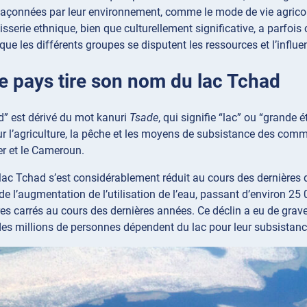
façonnées par leur environnement, comme le mode de vie agricol
isserie ethnique, bien que culturellement significative, a parfois
sque les différents groupes se disputent les ressources et l’influe
 le pays tire son nom du lac Tchad
” est dérivé du mot kanuri
Tsade
, qui signifie “lac” ou “grande
ur l’agriculture, la pêche et les moyens de subsistance des co
ger et le Cameroun.
lac Tchad s’est considérablement réduit au cours des dernières
de l’augmentation de l’utilisation de l’eau, passant d’environ 2
res carrés au cours des dernières années. Ce déclin a eu de gr
 des millions de personnes dépendent du lac pour leur subsistan