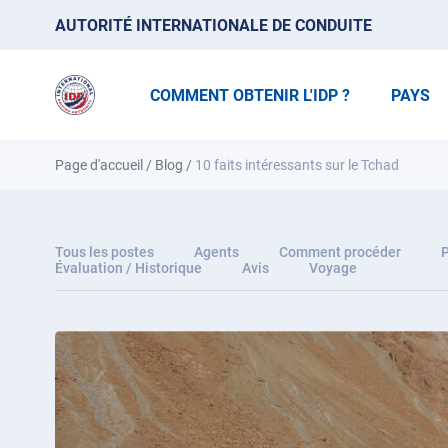
AUTORITÉ INTERNATIONALE DE CONDUITE
COMMENT OBTENIR L'IDP ?
PAYS
Page d'accueil
/
Blog
/
10 faits intéressants sur le Tchad
Tous les postes
Agents
Comment procéder
P
Évaluation / Historique
Avis
Voyage