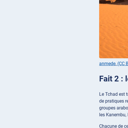
anmede
,
(CC B
Fait 2 
Le Tchad est tr
de pratiques r
groupes arabo
les Kanembu, l
Chacune de ce