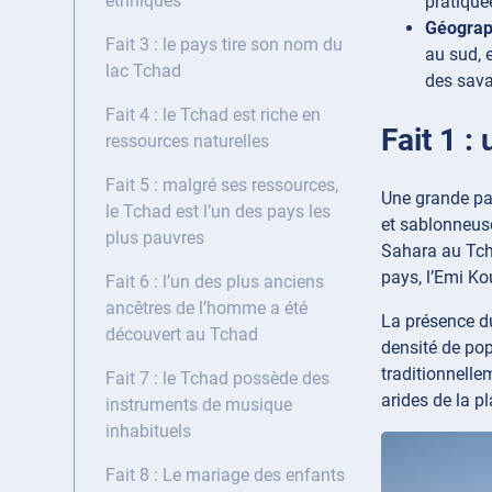
ethniques
pratiqué
Géograp
Fait 3 : le pays tire son nom du
au sud, 
lac Tchad
des sava
Fait 4 : le Tchad est riche en
Fait 1 :
ressources naturelles
Fait 5 : malgré ses ressources,
Une grande par
le Tchad est l’un des pays les
et sablonneuse
plus pauvres
Sahara au Tch
pays, l’Emi Ko
Fait 6 : l’un des plus anciens
ancêtres de l’homme a été
La présence du
découvert au Tchad
densité de pop
traditionnelle
Fait 7 : le Tchad possède des
arides de la pl
instruments de musique
inhabituels
Fait 8 : Le mariage des enfants