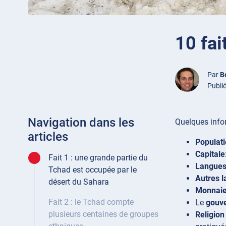
10 fai
Par
B
Publi
Navigation dans les
Quelques infor
articles
Populat
Capitale
Fait 1 : une grande partie du
Langues 
Tchad est occupée par le
Autres 
désert du Sahara
Monnai
Fait 2 : le Tchad compte
Le
gouv
plusieurs centaines de groupes
Religion